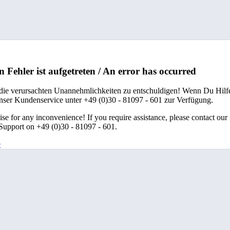
n Fehler ist aufgetreten / An error has occurred
 die verursachten Unannehmlichkeiten zu entschuldigen! Wenn Du Hilfe
unser Kundenservice unter +49 (0)30 - 81097 - 601 zur Verfügung.
se for any inconvenience! If you require assistance, please contact our
upport on +49 (0)30 - 81097 - 601.
e