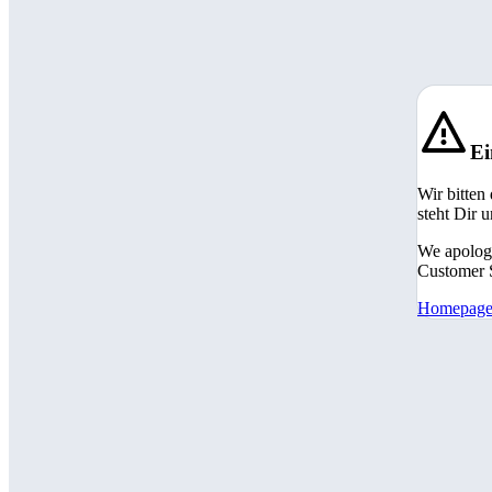
Ei
Wir bitten
steht Dir 
We apologi
Customer S
Homepag