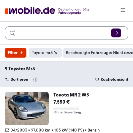
Filter
Toyota mr3
Beschädigte Fahrzeuge: Nicht anz
9 Toyota: Mr3
Sortieren
Kachelansicht
Toyota MR 2 W3
7.550 €
Ohne Bewertung
EZ 04/2003
•
97.000 km
•
103 kW (140 PS)
•
Benzin