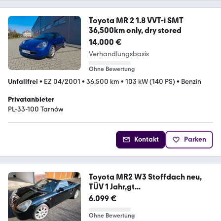
Toyota MR 2 1.8 VVT-i SMT
36,500km only, dry stored
14.000 €
Verhandlungsbasis
Ohne Bewertung
Unfallfrei
•
EZ 04/2001
•
36.500 km
•
103 kW (140 PS)
•
Benzin
Privatanbieter
PL-33-100 Tarnów
Kontakt
Parken
Toyota MR2 W3 Stoffdach neu,
TÜV 1 Jahr,gt...
6.099 €
Ohne Bewertung