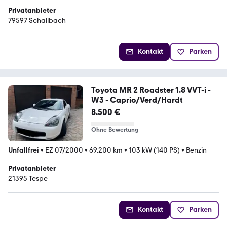
Privatanbieter
79597 Schallbach
Kontakt
Parken
Toyota MR 2 Roadster 1.8 VVT-i -
W3 - Caprio/Verd/Hardt
8.500 €
Ohne Bewertung
Unfallfrei
•
EZ 07/2000
•
69.200 km
•
103 kW (140 PS)
•
Benzin
Privatanbieter
21395 Tespe
Kontakt
Parken