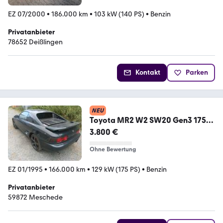
EZ 07/2000
•
186.000 km
•
103 kW (140 PS)
•
Benzin
Privatanbieter
78652 Deißlingen
Kontakt
Parken
NEU
Toyota MR2 W2 SW20 Gen3 175
PS Import RHD
3.800 €
Ohne Bewertung
EZ 01/1995
•
166.000 km
•
129 kW (175 PS)
•
Benzin
Privatanbieter
59872 Meschede