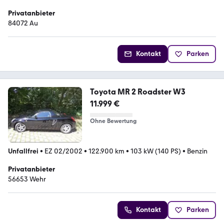
Privatanbieter
84072 Au
Kontakt
Parken
Toyota MR 2 Roadster W3
11.999 €
Ohne Bewertung
Unfallfrei
•
EZ 02/2002
•
122.900 km
•
103 kW (140 PS)
•
Benzin
Privatanbieter
56653 Wehr
Kontakt
Parken