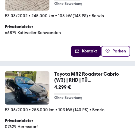
Ohne Bewertung
EZ 03/2002
•
245.000 km
•
105 kW (143 PS)
•
Benzin
Privatanbieter
66879 Kottweiler-Schwanden
Kontakt
Parken
Toyota MR2 Roadster Cabrio
(W3) | RHD | TÜ...
4.299 €
Ohne Bewertung
EZ 06/2000
•
258.000 km
•
103 kW (140 PS)
•
Benzin
Privatanbieter
07629 Hermsdorf