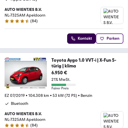
AUTO WIENTJES B.V.
NL-7325AM Apeldoorn
(
84
)
4.5 Sterne
Kontakt
Parken
Toyota Aygo 1.0 VVT-i | X-Fun 5-
türig | klima
6.950 €
21% MwSt.
Fairer Preis
EZ 07/2019
•
104.308 km
•
53 kW (72 PS)
•
Benzin
Bluetooth
AUTO WIENTJES B.V.
NL-7325AM Apeldoorn
(
84
)
4.5 Sterne