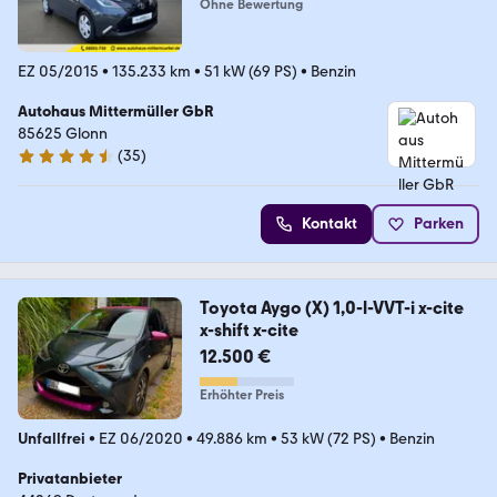
Ohne Bewertung
EZ 05/2015
•
135.233 km
•
51 kW (69 PS)
•
Benzin
Autohaus Mittermüller GbR
85625 Glonn
(
35
)
4.5 Sterne
Kontakt
Parken
Toyota Aygo (X) 1,0-l-VVT-i x-cite
x-shift x-cite
12.500 €
Erhöhter Preis
Unfallfrei
•
EZ 06/2020
•
49.886 km
•
53 kW (72 PS)
•
Benzin
Privatanbieter