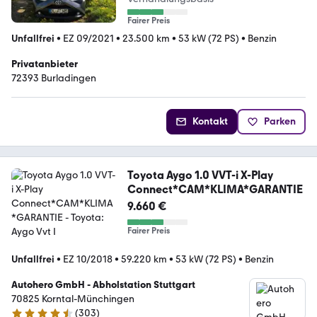
Fairer Preis
Unfallfrei
•
EZ 09/2021
•
23.500 km
•
53 kW (72 PS)
•
Benzin
Privatanbieter
72393 Burladingen
Kontakt
Parken
Toyota Aygo 1.0 VVT-i X-Play
Connect*CAM*KLIMA*GARANTIE
9.660 €
Fairer Preis
Unfallfrei
•
EZ 10/2018
•
59.220 km
•
53 kW (72 PS)
•
Benzin
Autohero GmbH - Abholstation Stuttgart
70825 Korntal-Münchingen
(
303
)