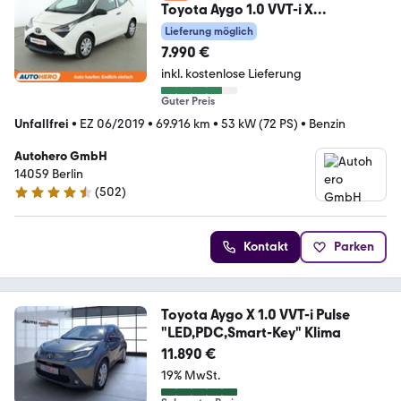
Toyota Aygo 1.0 VVT-i X
*KLIMA*GARANTIE*
Lieferung möglich
7.990 €
inkl. kostenlose Lieferung
Guter Preis
Unfallfrei
•
EZ 06/2019
•
69.916 km
•
53 kW (72 PS)
•
Benzin
Autohero GmbH
14059 Berlin
(
502
)
4.5 Sterne
Kontakt
Parken
Toyota Aygo X 1.0 VVT-i Pulse
"LED,PDC,Smart-Key" Klima
11.890 €
19% MwSt.