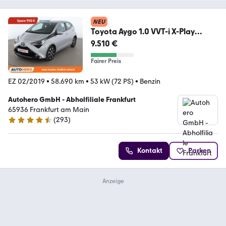
NEU
Toyota Aygo 1.0 VVT-i X-Play
Connect Aut.*CAM*ALU*KLIMA
9.510 €
Fairer Preis
EZ 02/2019
•
58.690 km
•
53 kW (72 PS)
•
Benzin
Autohero GmbH - Abholfiliale Frankfurt
65936 Frankfurt am Main
(
293
)
4.6 Sterne
Kontakt
Parken