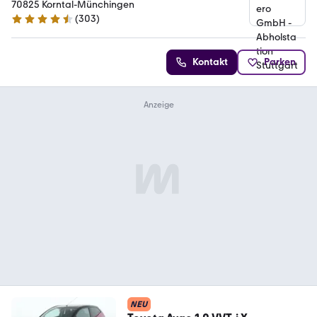
70825 Korntal-Münchingen
(
303
)
4.4 Sterne
Kontakt
Parken
NEU