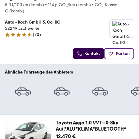
5,0 l/100km (komb.)
•
114 g CO₂/km (komb.)
•
CO₂-Klasse
C (komb.)
Auto - Koch GmbH & Co. KG
52249 Eschweiler
(
70
)
4.6 Sterne
Kontakt
Parken
Ähnliche Fahrzeuge des Anbieters
Toyota Aygo 1.0 VVT-i X-Sky
Aut.*ALU*KLIMA*BLUETOOTH*
12.470 €