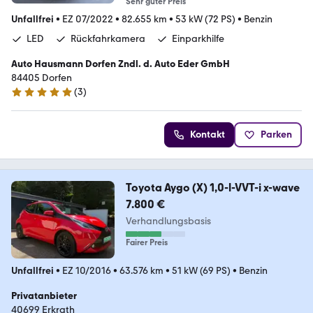
Sehr guter Preis
Unfallfrei
•
EZ 07/2022
•
82.655 km
•
53 kW (72 PS)
•
Benzin
LED
Rückfahrkamera
Einparkhilfe
Auto Hausmann Dorfen Zndl. d. Auto Eder GmbH
84405 Dorfen
(
3
)
5 Sterne
Kontakt
Parken
Toyota Aygo (X) 1,0-l-VVT-i x-wave
7.800 €
Verhandlungsbasis
Fairer Preis
Unfallfrei
•
EZ 10/2016
•
63.576 km
•
51 kW (69 PS)
•
Benzin
Privatanbieter
40699 Erkrath