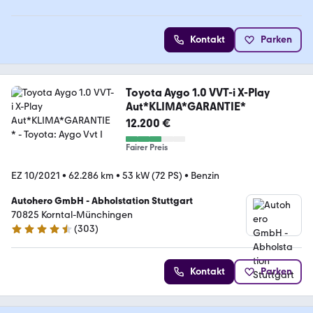
Kontakt
Parken
Toyota Aygo 1.0 VVT-i X-Play
Aut*KLIMA*GARANTIE*
12.200 €
Fairer Preis
EZ 10/2021
•
62.286 km
•
53 kW (72 PS)
•
Benzin
Autohero GmbH - Abholstation Stuttgart
70825 Korntal-Münchingen
(
303
)
4.4 Sterne
Kontakt
Parken