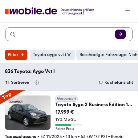
Filter
Toyota aygo vvt i
Beschädigte Fahrzeuge: Nich
836 Toyota: Aygo Vvt I
Sortieren
Kachelansicht
Top
Gesponsert
Toyota Aygo X Business Edition 1.0
VVT-i EU6e Apple Car
17.999 €
19% MwSt.
Fairer Preis
Tageszulassung
•
EZ 11/2025
•
10 km
•
53 kW (72 PS)
•
Benzin