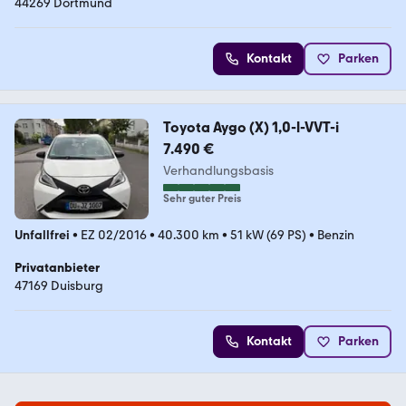
44269 Dortmund
Kontakt
Parken
Toyota Aygo (X) 1,0-l-VVT-i
7.490 €
Verhandlungsbasis
Sehr guter Preis
Unfallfrei
•
EZ 02/2016
•
40.300 km
•
51 kW (69 PS)
•
Benzin
Privatanbieter
47169 Duisburg
Kontakt
Parken