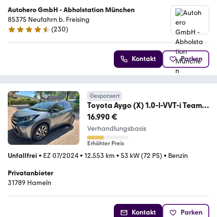
Autohero GmbH - Abholstation München
85375 Neufahrn b. Freising
(
230
)
4.4 Sterne
Kontakt
Parken
Gesponsert
Toyota Aygo (X) 1.0-l-VVT-i Team D
Top-Zustand
16.990 €
Verhandlungsbasis
Erhöhter Preis
Unfallfrei
•
EZ 07/2024
•
12.553 km
•
53 kW (72 PS)
•
Benzin
Privatanbieter
31789 Hameln
Kontakt
Parken