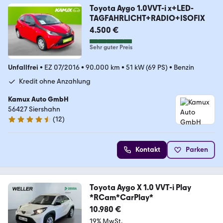
Toyota Aygo 1.0VVT-i x+LED-
TAGFAHRLICHT+RADIO+ISOFIX
4.500 €
Sehr guter Preis
Unfallfrei
•
EZ 07/2016
•
90.000 km
•
51 kW (69 PS)
•
Benzin
Kredit ohne Anzahlung
Kamux Auto GmbH
56427 Siershahn
(
12
)
4.3 Sterne
Kontakt
Parken
Toyota Aygo X 1.0 VVT-i Play
*RCam*CarPlay*
10.980 €
19% MwSt.