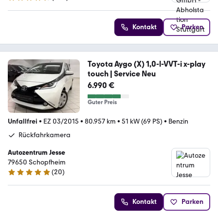
4.4 Sterne
Kontakt
Parken
Toyota Aygo (X) 1,0-l-VVT-i x-play
touch | Service Neu
6.990 €
Guter Preis
Unfallfrei
•
EZ 03/2015
•
80.957 km
•
51 kW (69 PS)
•
Benzin
Rückfahrkamera
Autozentrum Jesse
79650 Schopfheim
(
20
)
5 Sterne
Kontakt
Parken