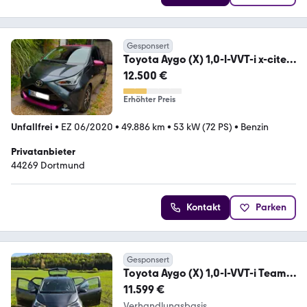
Gesponsert
Toyota Aygo (X) 1,0-l-VVT-i x-cite
x-shift x-cite
12.500 €
Erhöhter Preis
Unfallfrei
•
EZ 06/2020
•
49.886 km
•
53 kW (72 PS)
•
Benzin
Privatanbieter
44269 Dortmund
Kontakt
Parken
Gesponsert
Toyota Aygo (X) 1,0-l-VVT-i Team
Deutschland 1.Hand
11.599 €
Verhandlungsbasis