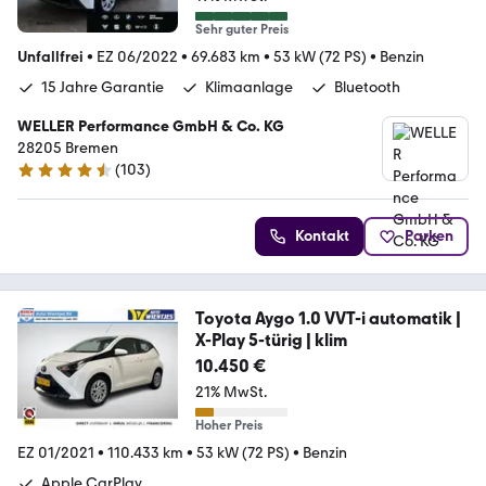
Sehr guter Preis
Unfallfrei
•
EZ 06/2022
•
69.683 km
•
53 kW (72 PS)
•
Benzin
15 Jahre Garantie
Klimaanlage
Bluetooth
WELLER Performance GmbH & Co. KG
28205 Bremen
(
103
)
4.3 Sterne
Kontakt
Parken
Toyota Aygo 1.0 VVT-i automatik |
X-Play 5-türig | klim
10.450 €
21% MwSt.
Hoher Preis
EZ 01/2021
•
110.433 km
•
53 kW (72 PS)
•
Benzin
Apple CarPlay