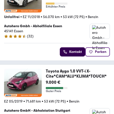
Erhöhter Preis
Unfallfrei
•
EZ 11/2018
•
56.070 km
•
53 kW (72 PS)
•
Benzin
Autohero Gmbh - Abholfiliale Essen
45141 Essen
(
32
)
4.7 Sterne
Kontakt
Parken
Toyota Aygo 1.0 VVT-i X-
Cite*CAM*ALU*KLIMA*TOUCH*
9.000 €
Guter Preis
EZ 05/2019
•
71.681 km
•
53 kW (72 PS)
•
Benzin
Autohero GmbH - Abholstation Stuttgart