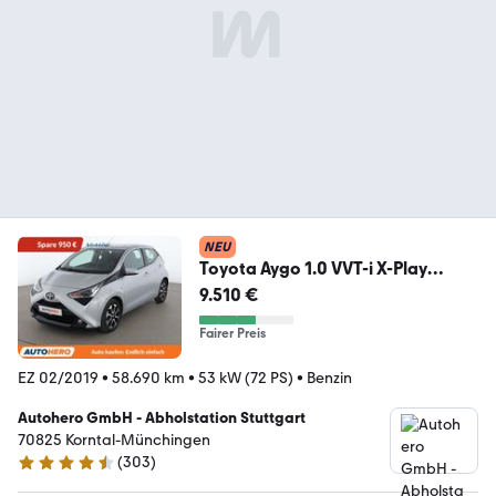
NEU
Toyota Aygo 1.0 VVT-i X-Play
Connect Aut.*CAM*ALU*KLIMA
9.510 €
Fairer Preis
EZ 02/2019
•
58.690 km
•
53 kW (72 PS)
•
Benzin
Autohero GmbH - Abholstation Stuttgart
70825 Korntal-Münchingen
(
303
)
4.4 Sterne