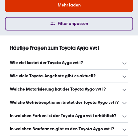
Mehr laden
Filter anpassen
Häufige Fragen zum Toyota Aygo vvt i
Wie viel kostet der Toyota Aygo vvt i?
Ein guter Preis für einen Toyota Aygo vvt i liegt zwischen
Wie viele Toyota-Angebote gibt es aktuell?
4.500 € und 11.990 €. (Stand: 9.8.2026)
Es gibt insgesamt 836 Toyota bei mobile.de, davon 826
Welche Motorisierung hat der Toyota Aygo vvt i?
Gebraucht- und 10 Neuwagen. (Stand: 9.8.2026)
Der Toyota Aygo vvt i hat Leistungen zwischen 68 und 72
Welche Getriebeoptionen bietet der Toyota Aygo vvt i?
PS. (Stand: 9.8.2026)
Der Toyota Aygo vvt i ist mit manuellem und
In welchen Farben ist der Toyota Aygo vvt i erhältlich?
automatischem Getriebe erhältlich. (Stand: 9.8.2026)
Den Toyota Aygo vvt i gibt es in folgenden Farben: weiß,
In welchen Bauformen gibt es den Toyota Aygo vvt i?
rot, grau, schwarz, blau, silber, grün, beige, gold, braun,