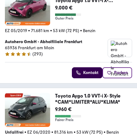
Toyota Aygo 1.0 VVT-i X-
Cite*CAM*ALU*KLIMA*TOUCH*
9.000 €
Guter Preis
EZ 05/2019
•
71.681 km
•
53 kW (72 PS)
•
Benzin
Autohero GmbH - Abholfiliale Frankfurt
65936 Frankfurt am Main
(
293
)
4.6 Sterne
Kontakt
Parken
Toyota Aygo 1.0 VVT-i X- Style
*CAM*LIMITER*ALU*KLIMA*
9.960 €
Fairer Preis
Unfallfrei
•
EZ 06/2020
•
81.316 km
•
53 kW (72 PS)
•
Benzin