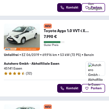
Kontakt
Parken
NEU
Toyota Aygo 1.0 VVT-i X
*KLIMA*GARANTIE*
7.990 €
Guter Preis
Unfallfrei
•
EZ 06/2019
•
69.916 km
•
53 kW (72 PS)
•
Benzin
Autohero Gmbh - Abholfiliale Essen
45141 Essen
(
32
)
4.7 Sterne
Kontakt
Parken
NEU