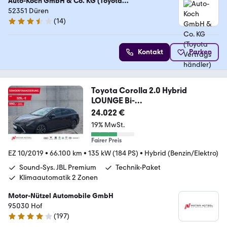
Auto-Koch GmbH & Co. KG (Toyota
Vertragshändler)
52351 Düren
(
14
)
3.7 Sterne
Kontakt
Parken
Toyota Corolla 2.0 Hybrid
LOUNGE Bi-
LED+SHZ+DAB+PANO+BT
24.022 €
19% MwSt.
Fairer Preis
EZ 10/2019
•
66.100 km
•
135 kW (184 PS)
•
Hybrid (Benzin/Elektro)
Sound-Sys. JBL Premium
Technik-Paket
Klimaautomatik 2 Zonen
Motor-Nützel Automobile GmbH
95030 Hof
(
197
)
3.9 Sterne