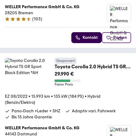
WELLER Performance GmbH & Co. KG
28205 Bremen
(
103
)
4.3 Sterne
Kontakt
Parken
Gesponsert
Toyota Corolla 2.0 Hybrid TS GR
Sport Black Edition *AH
29.990 €
Fairer Preis
EZ 08/2022
•
15.993 km
•
135 kW (184 PS)
•
Hybrid
(Benzin/Elektro)
Pano-Dach +Leder + SHZ
Adaptiv vari. Fahrwerk
Bis 15 Jahre Garantie
WELLER Performance GmbH & Co. KG
44143 Dortmund