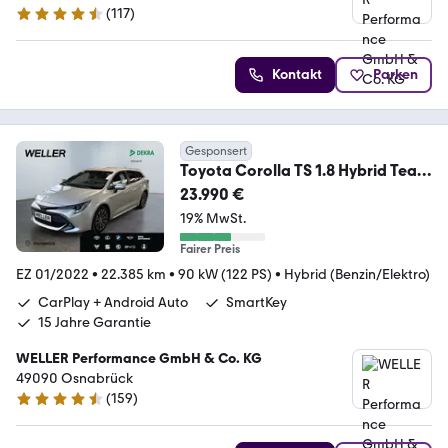
(
117
)
4.6 Sterne
Kontakt
Parken
Gesponsert
Toyota Corolla TS 1.8 Hybrid Team
D *RCam*SHZ*PDC*ACC*
23.990 €
19% MwSt.
Fairer Preis
EZ 01/2022
•
22.385 km
•
90 kW (122 PS)
•
Hybrid (Benzin/Elektro)
CarPlay + Android Auto
SmartKey
15 Jahre Garantie
WELLER Performance GmbH & Co. KG
49090 Osnabrück
(
159
)
4.5 Sterne