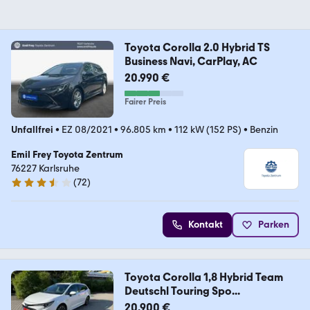
Toyota Corolla 2.0 Hybrid TS
Business Navi, CarPlay, AC
20.990 €
Fairer Preis
Unfallfrei
•
EZ 08/2021
•
96.805 km
•
112 kW (152 PS)
•
Benzin
Emil Frey Toyota Zentrum
76227 Karlsruhe
(
72
)
3.7 Sterne
Kontakt
Parken
Toyota Corolla 1,8 Hybrid Team
Deutschl Touring Spo...
20.900 €