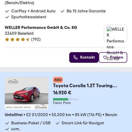
(Benzin/Elektro)
CarPlay + Android Auto
Bis 15 Jahre Garantie
Spurhalteassistent
WELLER Performance GmbH & Co. KG
33609 Bielefeld
(
192
)
4.4 Sterne
Kontakt
Parken
NEU
Toyota Corolla 1.2T Touring
Sports Comfort
16.920 €
Fairer Preis
Unfallfrei
•
EZ 01/2020
•
55.200 km
•
85 kW (116 PS)
•
Benzin
Business-Paket / USB
Smart-Link für Navigat
uvm.