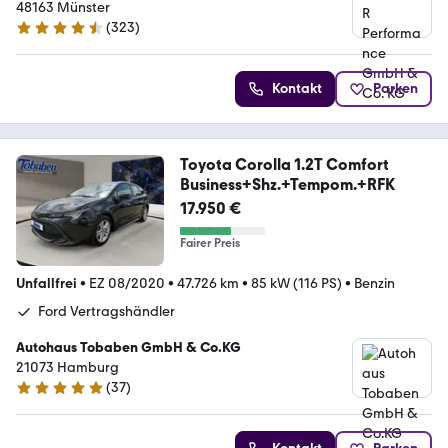
48163 Münster
(
323
)
4.3 Sterne
Kontakt
Parken
Toyota Corolla 1.2T Comfort
Business+Shz.+Tempom.+RFK
17.950 €
Fairer Preis
Unfallfrei
•
EZ 08/2020
•
47.726 km
•
85 kW (116 PS)
•
Benzin
Ford Vertragshändler
Autohaus Tobaben GmbH & Co.KG
21073 Hamburg
(
37
)
4.9 Sterne