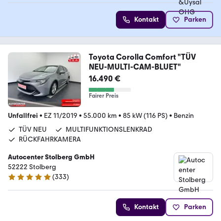
Kontakt
Parken
Toyota Corolla Comfort "TÜV
NEU-MULTI-CAM-BLUET"
16.490 €
Fairer Preis
Unfallfrei
•
EZ 11/2019
•
55.000 km
•
85 kW (116 PS)
•
Benzin
TÜV NEU
MULTIFUNKTIONSLENKRAD
RÜCKFAHRKAMERA
Autocenter Stolberg GmbH
52222 Stolberg
(
333
)
4.9 Sterne
Kontakt
Parken