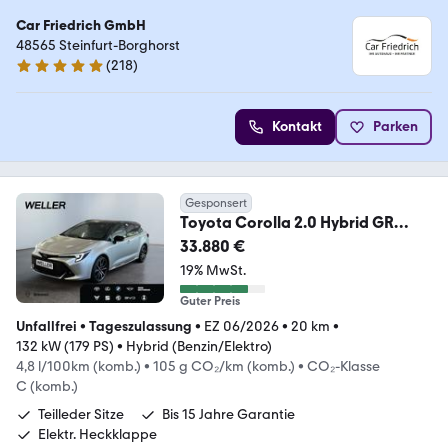
Car Friedrich GmbH
48565 Steinfurt-Borghorst
(
218
)
4.9 Sterne
Kontakt
Parken
Gesponsert
Toyota Corolla 2.0 Hybrid GR
Sport *Bi-LED*ACC*CAM*SHZ*
33.880 €
19% MwSt.
Guter Preis
Unfallfrei
•
Tageszulassung
•
EZ 06/2026
•
20 km
•
132 kW (179 PS)
•
Hybrid (Benzin/Elektro)
4,8 l/100km (komb.)
•
105 g CO₂/km (komb.)
•
CO₂-Klasse
C (komb.)
Teilleder Sitze
Bis 15 Jahre Garantie
Elektr. Heckklappe