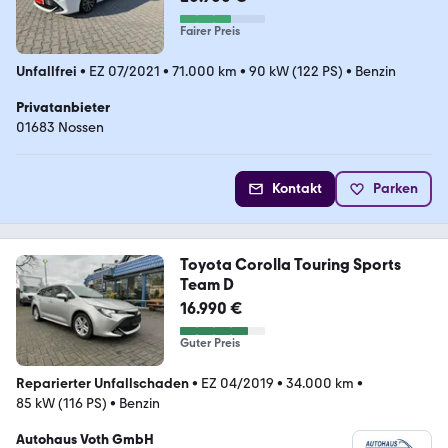
Fairer Preis
Unfallfrei
•
EZ 07/2021
•
71.000 km
•
90 kW (122 PS)
•
Benzin
Privatanbieter
01683 Nossen
Kontakt
Parken
Toyota Corolla Touring Sports
Team D
16.990 €
Guter Preis
Reparierter Unfallschaden
•
EZ 04/2019
•
34.000 km
•
85 kW (116 PS)
•
Benzin
Autohaus Voth GmbH