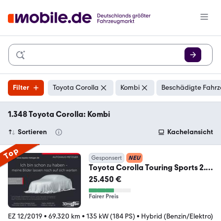
Filter
Toyota Corolla
Kombi
Beschädigte Fahrz
1.348 Toyota Corolla: Kombi
Sortieren
Kachelansicht
Top
Gesponsert
NEU
Toyota Corolla Touring Sports 2.0
Hybrid GR SPORT +JBL
25.450 €
Fairer Preis
EZ 12/2019
•
69.320 km
•
135 kW (184 PS)
•
Hybrid (Benzin/Elektro)