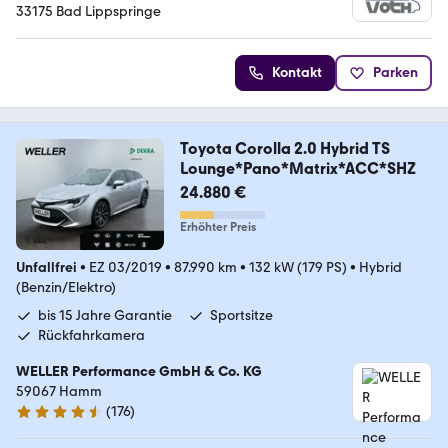
33175 Bad Lippspringe
Kontakt
Parken
Toyota Corolla 2.0 Hybrid TS
Lounge*Pano*Matrix*ACC*SHZ
24.880 €
Erhöhter Preis
Unfallfrei
•
EZ 03/2019
•
87.990 km
•
132 kW (179 PS)
•
Hybrid
(Benzin/Elektro)
bis 15 Jahre Garantie
Sportsitze
Rückfahrkamera
WELLER Performance GmbH & Co. KG
59067 Hamm
(
176
)
4.6 Sterne