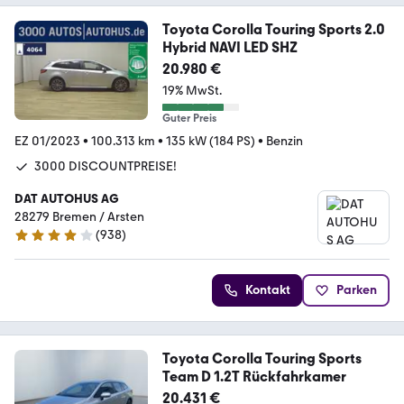
Toyota Corolla Touring Sports 2.0
Hybrid NAVI LED SHZ
20.980 €
19% MwSt.
Guter Preis
EZ 01/2023
•
100.313 km
•
135 kW (184 PS)
•
Benzin
3000 DISCOUNTPREISE!
DAT AUTOHUS AG
28279 Bremen / Arsten
(
938
)
4.2 Sterne
Kontakt
Parken
Toyota Corolla Touring Sports
Team D 1.2T Rückfahrkamer
20.431 €