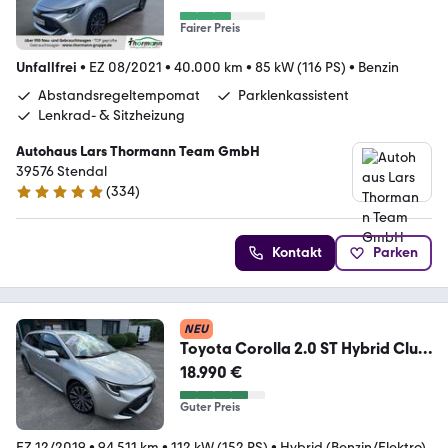
Fairer Preis
Unfallfrei
•
EZ 08/2021
•
40.000 km
•
85 kW (116 PS)
•
Benzin
Abstandsregeltempomat
Parklenkassistent
Lenkrad- & Sitzheizung
Autohaus Lars Thormann Team GmbH
39576 Stendal
(
334
)
5 Sterne
Kontakt
Parken
NEU
Toyota Corolla 2.0 ST Hybrid Club
/RFK/ACC/AHK/LED/SHZ
18.990 €
Guter Preis
EZ 12/2019
•
94.511 km
•
112 kW (152 PS)
•
Hybrid (Benzin/Elektro)