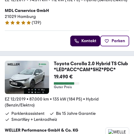
MDL Carservice GmbH
21029 Hamburg
(
139
)
5 Sterne
Kontakt
Parken
Toyota Corolla 2.0 Hybrid TS Club
*LED*ACC*CAM*SHZ*PDC*
19.490 €
Guter Preis
EZ 12/2019
•
87.000 km
•
135 kW (184 PS)
•
Hybrid
(Benzin/Elektro)
Parklenkassistent
Bis 15 Jahre Garantie
SmartKey + Lenkradheiz
WELLER Performance GmbH & Co. KG