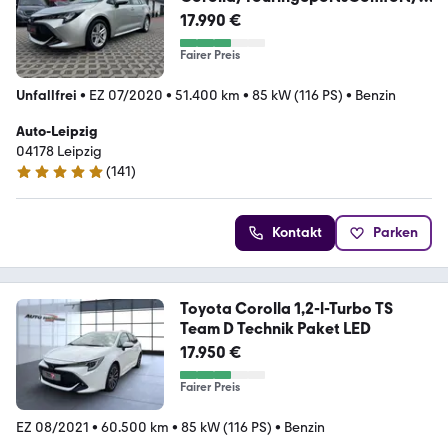
AB/LED/Apple/RCam
17.990 €
Fairer Preis
Unfallfrei
•
EZ 07/2020
•
51.400 km
•
85 kW (116 PS)
•
Benzin
Auto-Leipzig
04178 Leipzig
(
141
)
4.8 Sterne
Kontakt
Parken
Toyota Corolla 1,2-l-Turbo TS
Team D Technik Paket LED
17.950 €
Fairer Preis
EZ 08/2021
•
60.500 km
•
85 kW (116 PS)
•
Benzin