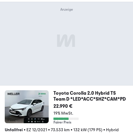
Toyota Corolla 2.0 Hybrid TS
Team D *LED*ACC*SHZ*CAM*PD
22.990 €
19% MwSt.
Fairer Preis
Unfallfrei
•
EZ 12/2021
•
73.533 km
•
132 kW (179 PS)
•
Hybrid