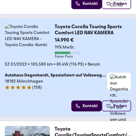
Kontakt
Parken
Toyota Corolla Touring Sports
Comfort LED NAV KAMERA
14.990 €
19% MwSt.
Fairer Preis
EZ 01/2022
•
105.580 km
•
85 kW (116 PS)
•
Benzin
Autohaus Degenhardt, Spezialisiert auf Volkswagen
und Nissan
18182 Mönchhagen
(
158
)
4.8 Sterne
Kontakt
Parken
Toyota
Corolla/TouringSportsComfort/D