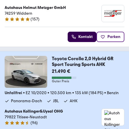
Autohaus Helmut Metzger GmbH
74259 Widdern
(
157
)
4.9 Sterne
Kontakt
Parken
Toyota Corolla 2,0 Hybrid GR
Sport Touring Sports AHK
21.490 €
Guter Preis
Unfallfrei
•
EZ 10/2020
•
120.500 km
•
135 kW (184 PS)
•
Benzin
Panorama-Dach
JBL
AHK
Autohaus Kollinger&Uysal OHG
79822 Titisee-Neustadt
(
96
)
4.7 Sterne