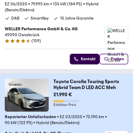
EZ 06/2020
•
79.995 km
•
135 kW (184 PS)
•
Hybrid
(Benzin/Elektro)
DAB
SmartKey
15 Jahre Garantie
WELLER Performance GmbH & Co. KG
49090 Osnabrück
(
159
)
4.5 Sterne
Kontakt
Parken
Toyota Corolla Touring Sports
Hybrid Team D LED ACC Meh
21.990 €
Erhöhter Preis
Reparierter Unfallschaden
•
EZ 03/2020
•
72.190 km
•
90 kW (122 PS)
•
Hybrid (Benzin/Elektro)