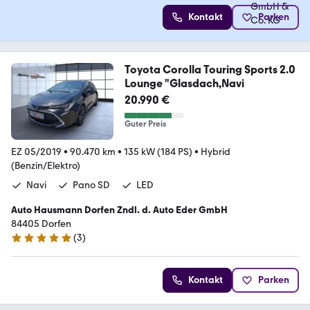
Kontakt
Parken
Toyota Corolla Touring Sports 2.0
Lounge "Glasdach,Navi
20.990 €
Guter Preis
EZ 05/2019
•
90.470 km
•
135 kW (184 PS)
•
Hybrid
(Benzin/Elektro)
Navi
Pano SD
LED
Auto Hausmann Dorfen Zndl. d. Auto Eder GmbH
84405 Dorfen
(
3
)
5 Sterne
Kontakt
Parken