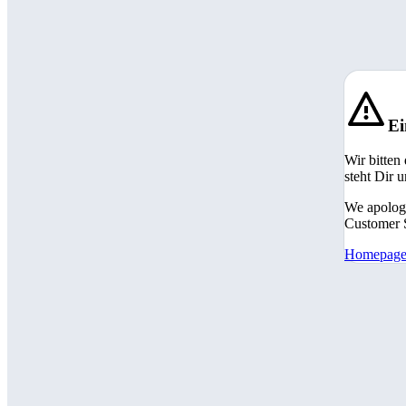
Ei
Wir bitten
steht Dir 
We apologi
Customer S
Homepag