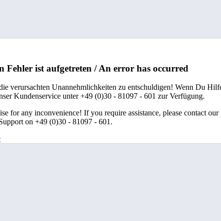
n Fehler ist aufgetreten / An error has occurred
 die verursachten Unannehmlichkeiten zu entschuldigen! Wenn Du Hilfe
unser Kundenservice unter +49 (0)30 - 81097 - 601 zur Verfügung.
se for any inconvenience! If you require assistance, please contact our
upport on +49 (0)30 - 81097 - 601.
e