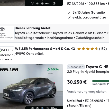
EZ 12/2016
•
100.385 km
•
Bis 15 Jahre Garantie
elektr. Lordosenstütze
Dieses Fahrzeug bietet
:
Toyota Qualitätscheck
•
Toyota Relax Garantie bis zu einem 
Mobilitätsgarantie
•
Inzahlungnahme
•
Zubehörgutschein
WELLER Performance GmbH & Co. KG
(
159
)
4.5 Sterne
49090 Osnabrück
Toyota C-HR
Gesponsert
2.0 Plug-In Hybrid Teamp
¹
30.250 €
Sehr guter P
Versicherung vergleichen
Unfallfrei
•
EZ 05/2025
•
1
(Benzin/Elektro)