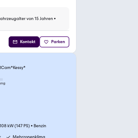
Fahrzeugalter von 15 Jahren
•
Kontakt
Parken
*RCam*Kessy*
ung
108 kW (147 PS)
•
Benzin
r
Mehrzonenklima