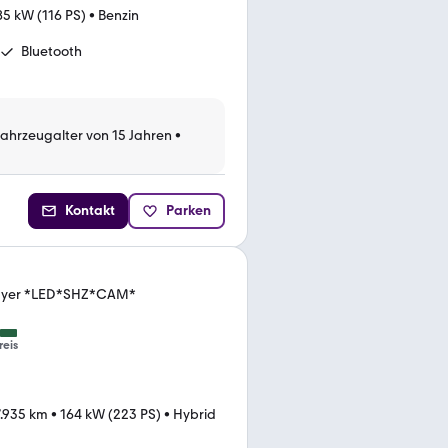
85 kW (116 PS)
•
Benzin
Bluetooth
Fahrzeugalter von 15 Jahren
•
Kontakt
Parken
layer *LED*SHZ*CAM*
reis
7.935 km
•
164 kW (223 PS)
•
Hybrid