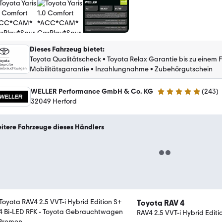
Dieses Fahrzeug bietet
:
Toyota Qualitätscheck
•
Toyota Relax Garantie bis zu einem 
Mobilitätsgarantie
•
Inzahlungnahme
•
Zubehörgutschein
WELLER Performance GmbH & Co. KG
(
243
)
4.8 Sterne
32049 Herford
itere Fahrzeuge dieses Händlers
Toyota RAV 4
RAV4 2.5 VVT-i Hybrid Editi