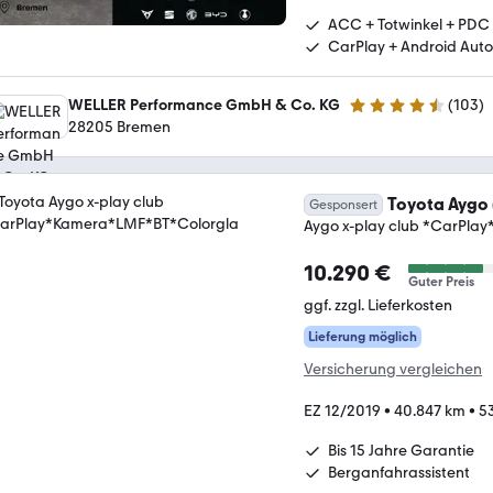
ACC + Totwinkel + PDC
CarPlay + Android Auto
WELLER Performance GmbH & Co. KG
(
103
)
4.3 Sterne
28205 Bremen
Toyota Aygo 
Gesponsert
Aygo x-play club *CarPla
10.290 €
Guter Preis
ggf. zzgl. Lieferkosten
Lieferung möglich
Versicherung vergleichen
EZ 12/2019
•
40.847 km
•
5
Bis 15 Jahre Garantie
Berganfahrassistent