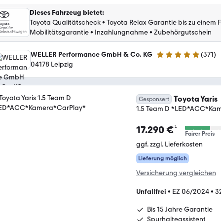
Dieses Fahrzeug bietet
:
Toyota Qualitätscheck
•
Toyota Relax Garantie bis zu einem 
Mobilitätsgarantie
•
Inzahlungnahme
•
Zubehörgutschein
WELLER Performance GmbH & Co. KG
(
371
)
4.8 Sterne
04178 Leipzig
Toyota Yaris
Gesponsert
1.5 Team D *LED*ACC*Ka
¹
17.290 €
Fairer Preis
ggf. zzgl. Lieferkosten
Lieferung möglich
Versicherung vergleichen
Unfallfrei
•
EZ 06/2024
•
3
Bis 15 Jahre Garantie
Spurhalteassistent