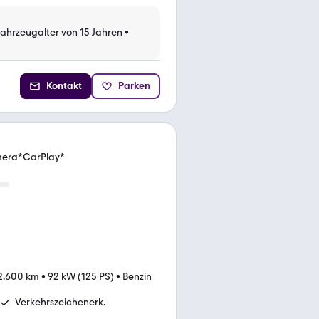
Fahrzeugalter von 15 Jahren
•
Kontakt
Parken
mera*CarPlay*
2.600 km
•
92 kW (125 PS)
•
Benzin
Verkehrszeichenerk.