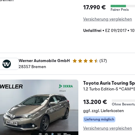
17.990 €
Fairer Preis
Versicherung vergleichen
Unfallfrei
•
EZ 09/2017
•
10
Werner Automobile GmbH
(
57
)
4.6 Sterne
28357 Bremen
Toyota Auris Touring Sp
1.2 Turbo Edition-S *CAM*
13.200 €
Ohne Bewert
ggf. zzgl. Lieferkosten
Lieferung möglich
Versicherung vergleichen