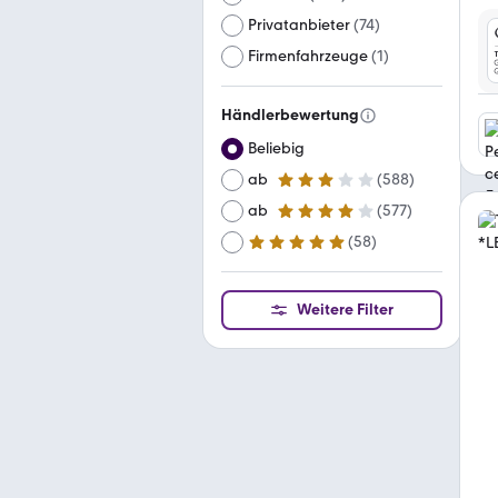
Privatanbieter
(
74
)
Firmenfahrzeuge
(
1
)
Händlerbewertung
Beliebig
ab
(
588
)
3 Sterne
ab
(
577
)
4 Sterne
(
58
)
ab
5 Sterne
Weitere Filter