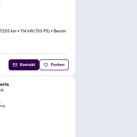
7.255 km
•
114 kW (155 PS)
•
Benzin
Kontakt
Parken
orts
SH
ung