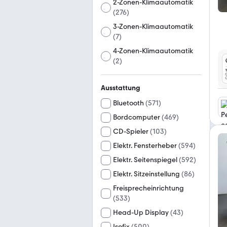
2-Zonen-Klimaautomatik
(
276
)
3-Zonen-Klimaautomatik
(
7
)
4-Zonen-Klimaautomatik
(
2
)
Ausstattung
Bluetooth
(
571
)
Bordcomputer
(
469
)
CD-Spieler
(
103
)
Elektr. Fensterheber
(
594
)
Elektr. Seitenspiegel
(
592
)
Elektr. Sitzeinstellung
(
86
)
Freisprecheinrichtung
(
533
)
Head-Up Display
(
43
)
Isofix
(
500
)