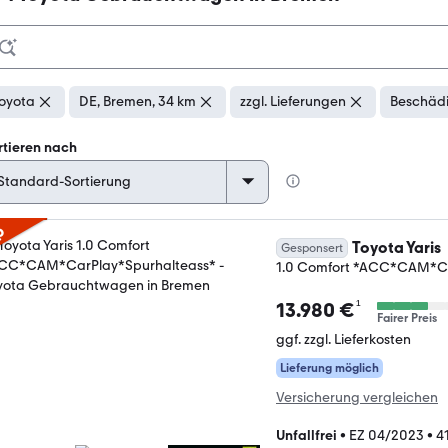
oyota
DE, Bremen, 34 km
zzgl. Lieferungen
Beschädi
rtieren nach
p
Toyota Yaris
Gesponsert
1.0 Comfort *ACC*CAM*Ca
¹
13.980 €
Fairer Preis
ggf. zzgl. Lieferkosten
Lieferung möglich
Versicherung vergleichen
Unfallfrei
•
EZ 04/2023
•
4