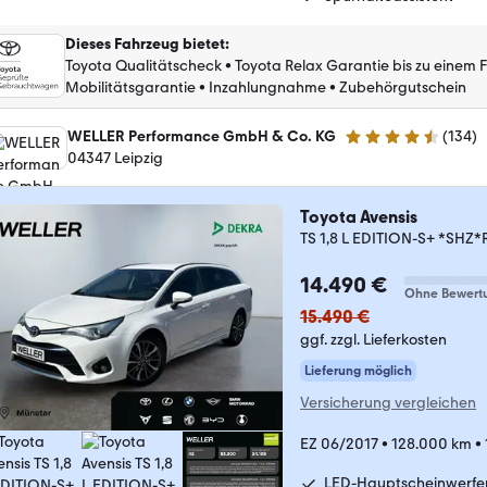
Dieses Fahrzeug bietet
:
Toyota Qualitätscheck
•
Toyota Relax Garantie bis zu einem 
Mobilitätsgarantie
•
Inzahlungnahme
•
Zubehörgutschein
WELLER Performance GmbH & Co. KG
(
134
)
4.7 Sterne
04347 Leipzig
Toyota Avensis
TS 1,8 L EDITION-S+ *SHZ
14.490 €
Ohne Bewert
15.490 €
ggf. zzgl. Lieferkosten
Lieferung möglich
Versicherung vergleichen
EZ 06/2017
•
128.000 km
•
LED-Hauptscheinwerfe