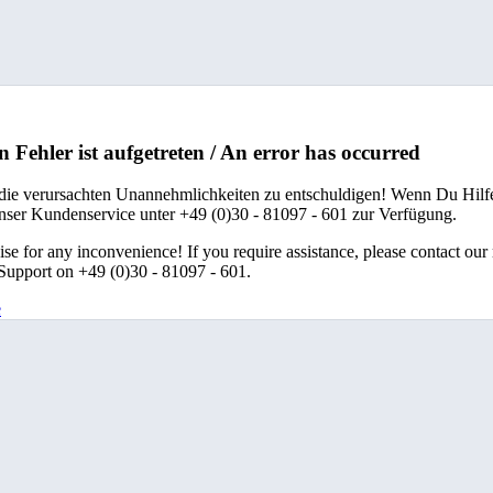
n Fehler ist aufgetreten / An error has occurred
 die verursachten Unannehmlichkeiten zu entschuldigen! Wenn Du Hilfe
unser Kundenservice unter +49 (0)30 - 81097 - 601 zur Verfügung.
se for any inconvenience! If you require assistance, please contact our
upport on +49 (0)30 - 81097 - 601.
e