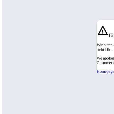
Ei
Wir bitten
steht Dir 
We apologi
Customer S
Homepag