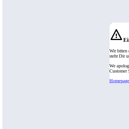
Ei
Wir bitten
steht Dir 
We apologi
Customer S
Homepag