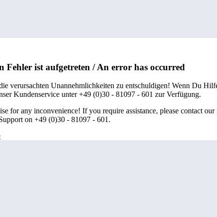
n Fehler ist aufgetreten / An error has occurred
 die verursachten Unannehmlichkeiten zu entschuldigen! Wenn Du Hilfe
unser Kundenservice unter +49 (0)30 - 81097 - 601 zur Verfügung.
se for any inconvenience! If you require assistance, please contact our
upport on +49 (0)30 - 81097 - 601.
e