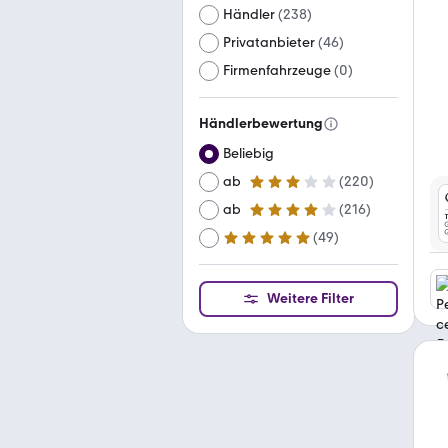
Händler
(
238
)
Privatanbieter
(
46
)
Firmenfahrzeuge
(
0
)
Händlerbewertung
Beliebig
ab
(
220
)
3 Sterne
ab
(
216
)
4 Sterne
(
49
)
ab
5 Sterne
Weitere Filter