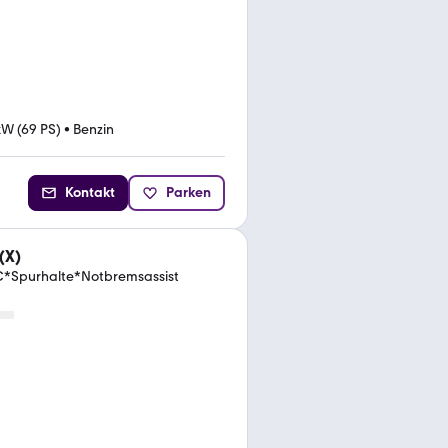
kW (69 PS)
•
Benzin
Kontakt
Parken
(X)
*Spurhalte*Notbremsassist