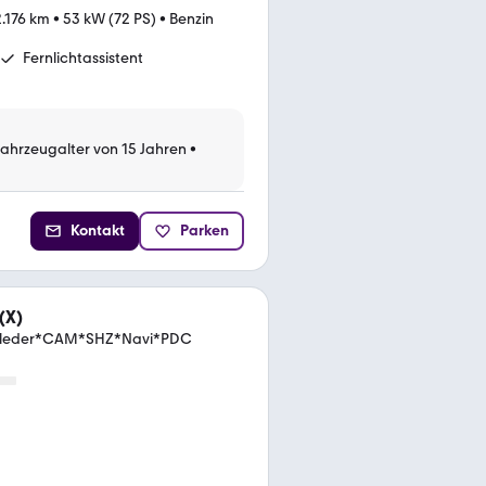
.176 km
•
53 kW (72 PS)
•
Benzin
Fernlichtassistent
Fahrzeugalter von 15 Jahren
•
Kontakt
Parken
(X)
eilleder*CAM*SHZ*Navi*PDC