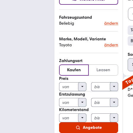
Fahrzeugzustand
Beliebig
ändern
T
Marke, Modell, Variante
B
Toyota
ändern
So
Zahlungsart
Kaufen
Leasen
Preis
To
Erstzulassung
Kilometerstand
Angebote