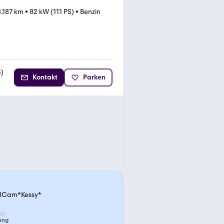
.187 km
•
82 kW (111 PS)
•
Benzin
3
)
Kontakt
Parken
*RCam*Kessy*
ung