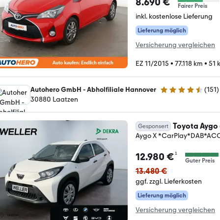
8.690 €
Fairer Preis
inkl. kostenlose Lieferung
Lieferung möglich
Versicherung vergleichen
EZ 11/2015
•
77.118 km
•
51 
Autohero GmbH - Abholfiliale Hannover
(
151
)
4.7 Sterne
30880 Laatzen
Toyota Aygo 
Gesponsert
Aygo X *CarPlay*DAB*ACC
¹
12.980 €
Guter Preis
13.480 €
ggf. zzgl. Lieferkosten
Lieferung möglich
Versicherung vergleichen