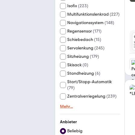
Isofix
(
223
)
Multifunktionslenkrad
(
227
)
Navigationssystem
(
148
)
Regensensor
(
171
)
Schiebedach
(
15
)
Servolenkung
(
245
)
Sitzheizung
(
179
)
Skisack
(
0
)
Standheizung
(
6
)
Start/Stopp-Automatik
(
79
)
Zentralverriegelung
(
239
)
Mehr
...
Anbieter
Beliebig