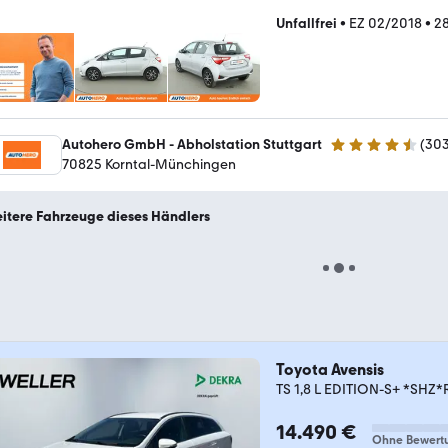
Unfallfrei
•
EZ 02/2018
•
28
Autohero GmbH - Abholstation Stuttgart
(
30
4.4 Sterne
70825 Korntal-Münchingen
itere Fahrzeuge dieses Händlers
Toyota Avensis
TS 1,8 L EDITION-S+ *SHZ
14.490 €
Ohne Bewert