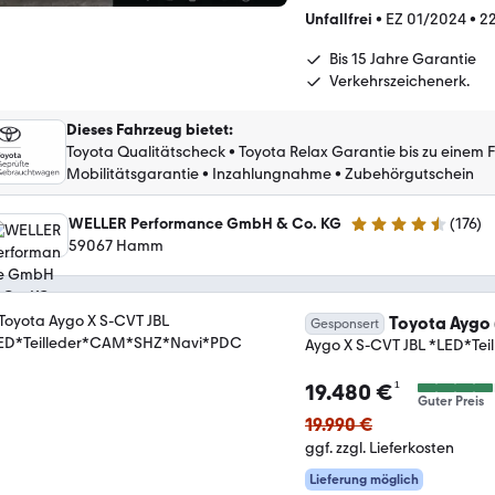
Unfallfrei
•
EZ 01/2024
•
22
Bis 15 Jahre Garantie
Verkehrszeichenerk.
Dieses Fahrzeug bietet
:
Toyota Qualitätscheck
•
Toyota Relax Garantie bis zu einem 
Mobilitätsgarantie
•
Inzahlungnahme
•
Zubehörgutschein
WELLER Performance GmbH & Co. KG
(
176
)
4.6 Sterne
59067 Hamm
Toyota Aygo 
Gesponsert
Aygo X S-CVT JBL *LED*T
¹
19.480 €
Guter Preis
19.990 €
ggf. zzgl. Lieferkosten
Lieferung möglich