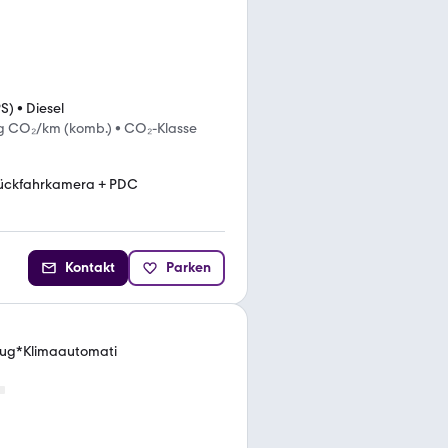
PS)
•
Diesel
g CO₂/km (komb.)
•
CO₂-Klasse
ückfahrkamera + PDC
Kontakt
Parken
zeug*Klimaautomati