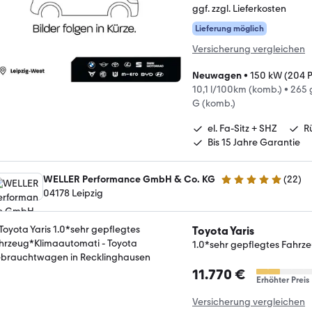
ggf. zzgl. Lieferkosten
Lieferung möglich
Versicherung vergleichen
Neuwagen
•
150 kW (204 
10,1 l/100km (komb.)
•
265 
G (komb.)
el. Fa-Sitz + SHZ
R
Bis 15 Jahre Garantie
WELLER Performance GmbH & Co. KG
(
22
)
5 Sterne
04178 Leipzig
Toyota Yaris
1.0*sehr gepflegtes Fahr
11.770 €
Erhöhter Preis
Versicherung vergleichen