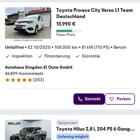
Toyota Proace City Verso L1 Team
Deutschland
15.990 €
Fairer Preis
Unfallfrei
•
EZ 10/2020
•
108.000 km
•
81 kW (110 PS)
•
Benzin
Inspektion
Finanzierung
Garantie
Autohaus Dingden El Outa GmbH
46499 Hamminkeln
(
203
)
5 Sterne
Kontakt
Parken
Gesponsert
Toyota Hilux 2,8 l, 204 PS 6 Gang
AT Double Cab EXECUTI
Lieferung möglich