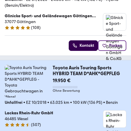
(Benzin/Elektro)
Glinicke Sport- und Geländewagen Göttingen
GmbH & Co.KG
37077 Göttingen
(
108
)
4.9 Sterne
Kontakt
Parken
Toyota Auris Touring Sports
HYBRID TEAM D*AHK*GEPFLEG
19.950 €
Ohne Bewertung
Unfallfrei
•
EZ 10/2018
•
63.025 km
•
100 kW (136 PS)
•
Benzin
Lackas Rhein-Ruhr GmbH
46485 Wesel
(
507
)
4.6 Sterne