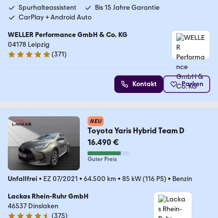
Spurhalteassistent
Bis 15 Jahre Garantie
CarPlay + Android Auto
WELLER Performance GmbH & Co. KG
04178 Leipzig
(
371
)
4.8 Sterne
Kontakt
Parken
NEU
Toyota Yaris Hybrid Team D
16.490 €
Guter Preis
Unfallfrei
•
EZ 07/2021
•
64.500 km
•
85 kW (116 PS)
•
Benzin
Lackas Rhein-Ruhr GmbH
46537 Dinslaken
(
375
)