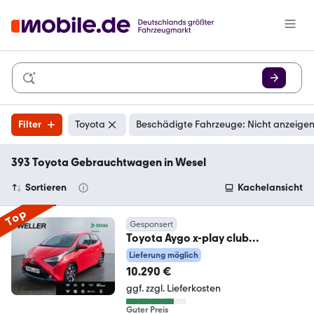
Filter
Toyota
Beschädigte Fahrzeuge: Nicht anzeige
393 Toyota Gebrauchtwagen in Wesel
Sortieren
Kachelansicht
Top
Gesponsert
Toyota Aygo x-play club
*CarPlay*Kamera*LMF*BT*Color
Lieferung möglich
gla
10.290 €
ggf. zzgl. Lieferkosten
Guter Preis