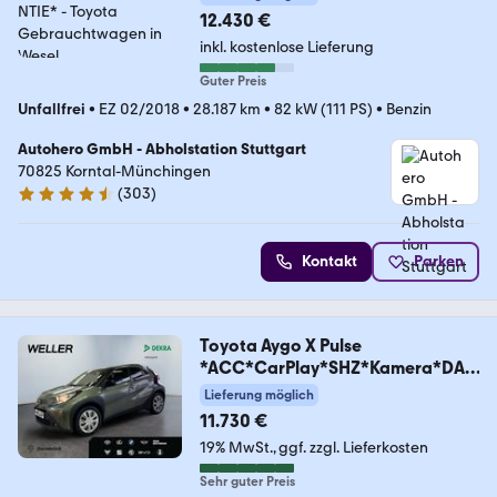
12.430 €
inkl. kostenlose Lieferung
Guter Preis
Unfallfrei
•
EZ 02/2018
•
28.187 km
•
82 kW (111 PS)
•
Benzin
Autohero GmbH - Abholstation Stuttgart
70825 Korntal-Münchingen
(
303
)
4.4 Sterne
Kontakt
Parken
Toyota Aygo X Pulse
*ACC*CarPlay*SHZ*Kamera*DAB
*Bi-Tone
Lieferung möglich
11.730 €
19% MwSt.
ggf. zzgl. Lieferkosten
Sehr guter Preis