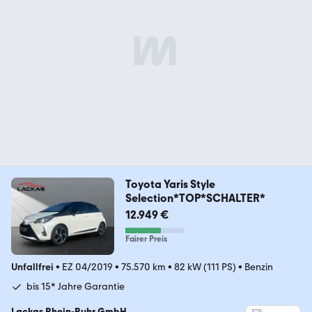
Toyota Yaris Style
Selection*TOP*SCHALTER*
12.949 €
Fairer Preis
Unfallfrei
•
EZ 04/2019
•
75.570 km
•
82 kW (111 PS)
•
Benzin
bis 15* Jahre Garantie
Lackas Rhein-Ruhr GmbH