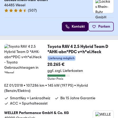
46485 Wesel
(
507
)
4.6 Sterne
Kontakt
Parken
Toyota RAV 4 2.5 Hybrid Team D
*AHK-abn*PDC v+h*el.Heck
Lieferung möglich
20.265 €
ggf. zzgl. Lieferkosten
Guter Preis
EZ 01/2018
•
107.286 km
•
145 kW (197 PS)
•
Hybrid
(Benzin/Elektro)
SmartKey + Lenkradheiz
Bis 15 Jahre Garantie
ACC + Spurhalteassist
WELLER Performance GmbH & Co. KG