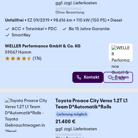
ggf. zzgl. Lieferkosten
Ohne Bewertung
Unfallfrei
•
EZ 09/2019
•
98.616 km
•
110 kW (150 PS)
•
Diesel
ACC + Totwinkel + PDC
Bis 15 Jahre Garantie
SmartKey
WELLER Performance GmbH & Co. KG
59067 Hamm
(
176
)
4.6 Sterne
Kontakt
Parken
Toyota Proace City Verso 1.2T L1
Team D*Automatik*Rolls
Lieferung möglich
21.400 €
ggf. zzgl. Lieferkosten