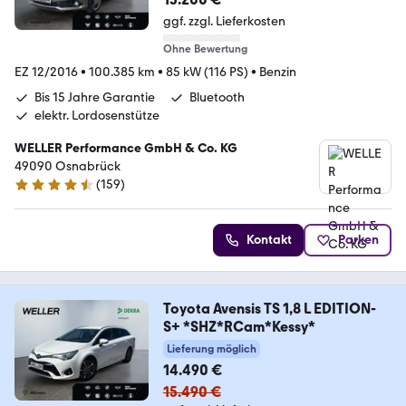
ggf. zzgl. Lieferkosten
Ohne Bewertung
EZ 12/2016
•
100.385 km
•
85 kW (116 PS)
•
Benzin
Bis 15 Jahre Garantie
Bluetooth
elektr. Lordosenstütze
WELLER Performance GmbH & Co. KG
49090 Osnabrück
(
159
)
4.5 Sterne
Kontakt
Parken
Toyota Avensis TS 1,8 L EDITION-
S+ *SHZ*RCam*Kessy*
Lieferung möglich
14.490 €
15.490 €