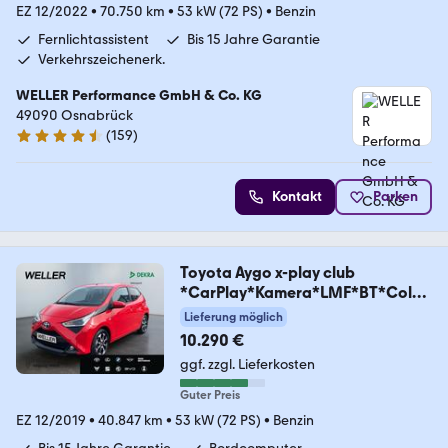
EZ 12/2022
•
70.750 km
•
53 kW (72 PS)
•
Benzin
Fernlichtassistent
Bis 15 Jahre Garantie
Verkehrszeichenerk.
WELLER Performance GmbH & Co. KG
49090 Osnabrück
(
159
)
4.5 Sterne
Kontakt
Parken
Toyota Aygo x-play club
*CarPlay*Kamera*LMF*BT*Color
gla
Lieferung möglich
10.290 €
ggf. zzgl. Lieferkosten
Guter Preis
EZ 12/2019
•
40.847 km
•
53 kW (72 PS)
•
Benzin