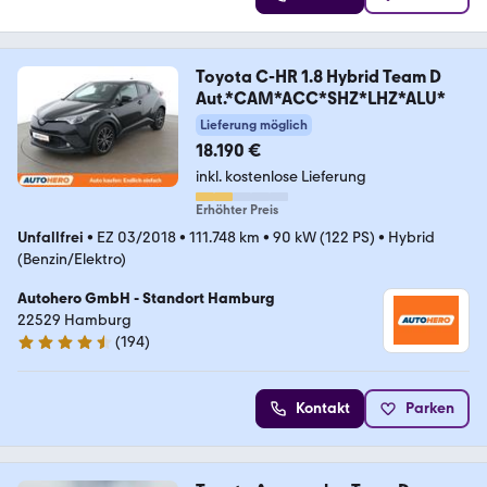
Toyota C-HR 1.8 Hybrid Team D
Aut.*CAM*ACC*SHZ*LHZ*ALU*
Lieferung möglich
18.190 €
inkl. kostenlose Lieferung
Erhöhter Preis
Unfallfrei
•
EZ 03/2018
•
111.748 km
•
90 kW (122 PS)
•
Hybrid
(Benzin/Elektro)
Autohero GmbH - Standort Hamburg
22529 Hamburg
(
194
)
4.6 Sterne
Kontakt
Parken