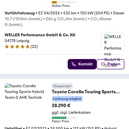
Hoher Preis
Vorführfahrzeug
•
EZ 04/2026
•
532 km
•
150 kW (204 PS)
•
Diesel
10,7 l/100km (komb.)
•
265 g CO₂/km (komb.)
•
CO₂-Klasse
G (komb.)
WELLER Performance GmbH & Co. KG
04178 Leipzig
(
22
)
5 Sterne
Kontakt
Parken
Gesponsert
Toyota Corolla Touring Sports
Hybrid Team D AHK Technik
Lieferung möglich
28.290 €
ggf. zzgl. Lieferkosten
Fairer Preis
Unfallfrei
•
EZ 07/2023
•
24.500 km
•
112 kW (152 PS)
•
Hybrid