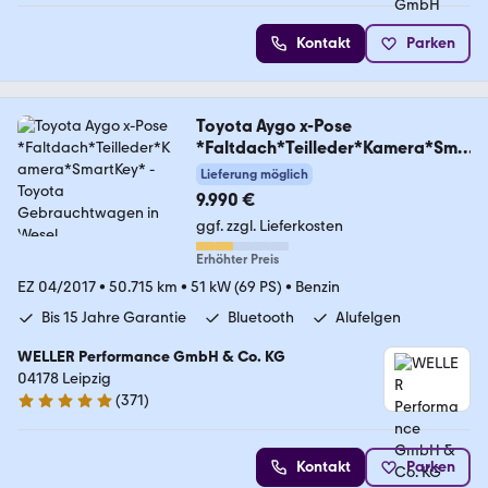
Kontakt
Parken
Toyota Aygo x-Pose
*Faltdach*Teilleder*Kamera*Sma
rtKey*
Lieferung möglich
9.990 €
ggf. zzgl. Lieferkosten
Erhöhter Preis
EZ 04/2017
•
50.715 km
•
51 kW (69 PS)
•
Benzin
Bis 15 Jahre Garantie
Bluetooth
Alufelgen
WELLER Performance GmbH & Co. KG
04178 Leipzig
(
371
)
4.8 Sterne
Kontakt
Parken