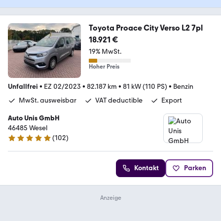
Toyota Proace City Verso L2 7pl
18.921 €
19% MwSt.
Hoher Preis
Unfallfrei
•
EZ 02/2023
•
82.187 km
•
81 kW (110 PS)
•
Benzin
MwSt. ausweisbar
VAT deductible
Export
Auto Unis GmbH
46485 Wesel
(
102
)
4.9 Sterne
Kontakt
Parken