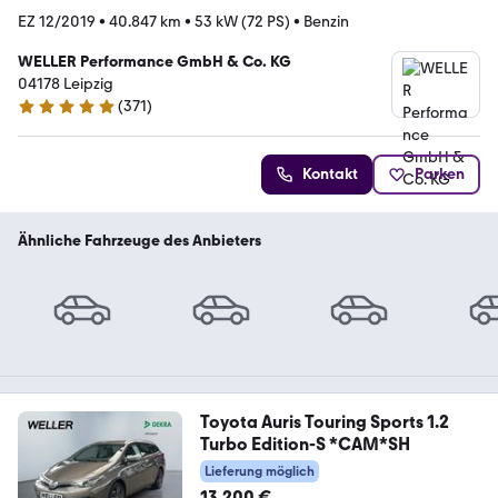
EZ 12/2019
•
40.847 km
•
53 kW (72 PS)
•
Benzin
WELLER Performance GmbH & Co. KG
04178 Leipzig
(
371
)
4.8 Sterne
Kontakt
Parken
Ähnliche Fahrzeuge des Anbieters
Toyota Auris Touring Sports 1.2
Turbo Edition-S *CAM*SH
Lieferung möglich
13.200 €