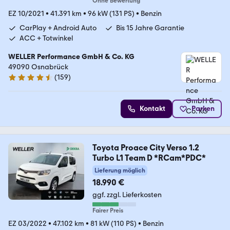
Ohne Bewertung
EZ 10/2021
•
41.391 km
•
96 kW (131 PS)
•
Benzin
CarPlay + Android Auto
Bis 15 Jahre Garantie
ACC + Totwinkel
WELLER Performance GmbH & Co. KG
49090 Osnabrück
(
159
)
4.5 Sterne
Kontakt
Parken
Toyota Proace City Verso 1.2
Turbo L1 Team D *RCam*PDC*
Lieferung möglich
18.990 €
ggf. zzgl. Lieferkosten
Fairer Preis
EZ 03/2022
•
47.102 km
•
81 kW (110 PS)
•
Benzin