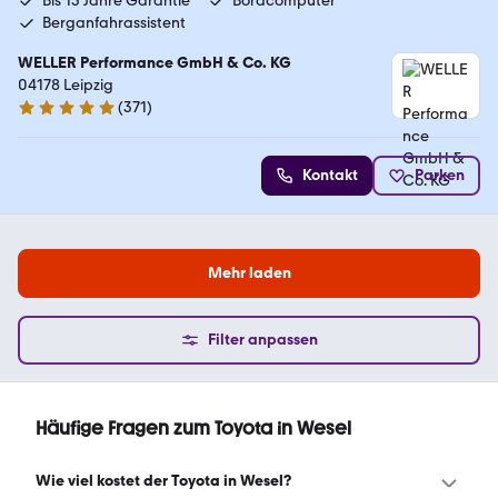
Bis 15 Jahre Garantie
Bordcomputer
Berganfahrassistent
WELLER Performance GmbH & Co. KG
04178 Leipzig
(
371
)
4.8 Sterne
Kontakt
Parken
Mehr laden
Filter anpassen
Häufige Fragen zum Toyota in Wesel
Wie viel kostet der Toyota in Wesel?