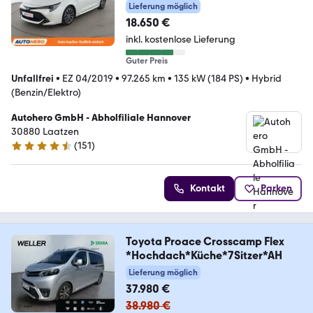
Lieferung möglich
18.650 €
inkl. kostenlose Lieferung
Guter Preis
Unfallfrei
•
EZ 04/2019
•
97.265 km
•
135 kW (184 PS)
•
Hybrid
(Benzin/Elektro)
Autohero GmbH - Abholfiliale Hannover
30880 Laatzen
(
151
)
4.7 Sterne
Kontakt
Parken
Toyota Proace Crosscamp Flex
*Hochdach*Küche*7Sitzer*AH
Lieferung möglich
37.980 €
38.980 €