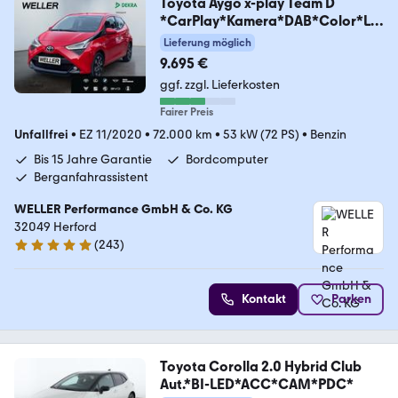
Toyota Aygo x-play Team D
*CarPlay*Kamera*DAB*Color*LM
F
Lieferung möglich
9.695 €
ggf. zzgl. Lieferkosten
Fairer Preis
Unfallfrei
•
EZ 11/2020
•
72.000 km
•
53 kW (72 PS)
•
Benzin
Bis 15 Jahre Garantie
Bordcomputer
Berganfahrassistent
WELLER Performance GmbH & Co. KG
32049 Herford
(
243
)
4.8 Sterne
Kontakt
Parken
Toyota Corolla 2.0 Hybrid Club
Aut.*BI-LED*ACC*CAM*PDC*