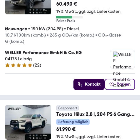
60.490 €
19% MwSt.
ggf. zzgl. Lieferkosten
Fairer Preis
Neuwagen
•
150 kW (204 PS)
•
Diesel
10,7 l/100km (komb.)
•
265 g CO₂/km (komb.)
•
CO₂-Klasse
G (komb.)
WELLER Performance GmbH & Co. KG
04178 Leipzig
(
22
)
5 Sterne
Kontakt
Parken
Gesponsert
Toyota Hilux 2,8 l, 204 PS 6 Gang
AT Double Cab INVINVC
Lieferung möglich
61.990 €
19% MwSt.
ggf. zzgl. Lieferkosten