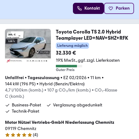
Kontakt
Parken
Toyota Corolla TS 2.0 Hybrid
Teamplayer LED+NAV+SHZ+RFK
Lieferung möglich
32.330 €
19% MwSt.
ggf. zzgl. Lieferkosten
Guter Preis
Unfallfrei
•
Tageszulassung
•
EZ 02/2026
•
11 km
•
144 kW (196 PS)
•
Hybrid (Benzin/Elektro)
4,7 l/100km (komb.)
•
107 g CO₂/km (komb.)
•
CO₂-Klasse
C (komb.)
Business-Paket
Verglasung abgedunkelt
Technik-Paket
Motor Nützel Vertriebs-GmbH Niederlassung Chemnitz
09119 Chemnitz
(
4
)
5 Sterne