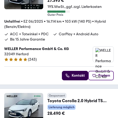
27.395 €
19% MwSt.
ggf. zzgl. Lieferkosten
Guter Preis
Unfallfrei
•
EZ 06/2025
•
16.114 km
•
103 kW (140 PS)
•
Hybrid
(Benzin/Elektro)
ACC + Totwinkel + PDC
CarPlay + Android Auto
Bis 15 Jahre Garantie
WELLER Performance GmbH & Co. KG
32049 Herford
(
243
)
4.8 Sterne
Kontakt
Parken
Gesponsert
Toyota Corolla 2.0 Hybrid TS
Black&White *LED*ACC*RCAM*
Lieferung möglich
28.490 €