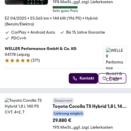
19% MwSt.
ggf. zzgl. Lieferkosten
Sehr guter Preis
EZ 04/2025
•
25.565 km
•
144 kW (196 PS)
•
Hybrid
(Benzin/Elektro)
CarPlay + Android Auto
Bis 15 Jahre Garantie
PDCv+h
WELLER Performance GmbH & Co. KG
04178 Leipzig
(
371
)
4.8 Sterne
Kontakt
Parken
Gesponsert
Toyota Corolla TS Hybrid 1,8 l, 140
PS CVT. 4x2, T
Lieferung möglich
29.880 €
19% MwSt.
ggf. zzgl. Lieferkosten