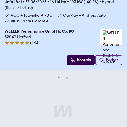
Unfallfrei
•
EZ 06/2025
•
16.114 km
•
103 kW (140 PS)
•
Hybrid
(Benzin/Elektro)
ACC + Totwinkel + PDC
CarPlay + Android Auto
Bis 15 Jahre Garantie
WELLER Performance GmbH & Co. KG
32049 Herford
(
243
)
4.8 Sterne
Kontakt
Parken