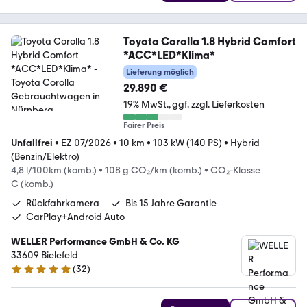
Toyota Corolla 1.8 Hybrid Comfort
*ACC*LED*Klima*
Lieferung möglich
29.890 €
19% MwSt.
ggf. zzgl. Lieferkosten
Fairer Preis
Unfallfrei
•
EZ 07/2026
•
10 km
•
103 kW (140 PS)
•
Hybrid
(Benzin/Elektro)
4,8 l/100km (komb.)
•
108 g CO₂/km (komb.)
•
CO₂-Klasse
C (komb.)
Rückfahrkamera
Bis 15 Jahre Garantie
CarPlay+Android Auto
WELLER Performance GmbH & Co. KG
33609 Bielefeld
(
32
)
5 Sterne