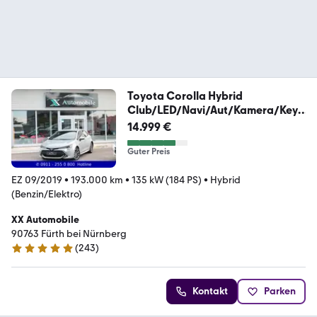
Toyota Corolla Hybrid
Club/LED/Navi/Aut/Kamera/Keyl
es/
14.999 €
Guter Preis
EZ 09/2019
•
193.000 km
•
135 kW (184 PS)
•
Hybrid
(Benzin/Elektro)
XX Automobile
90763 Fürth bei Nürnberg
(
243
)
4.8 Sterne
Kontakt
Parken