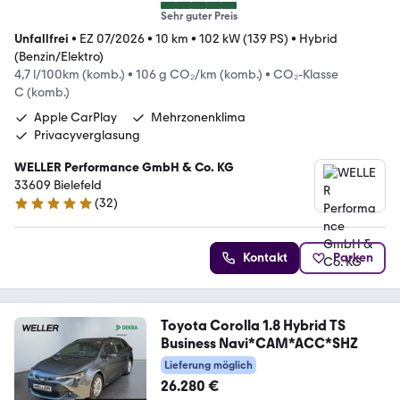
Sehr guter Preis
Unfallfrei
•
EZ 07/2026
•
10 km
•
102 kW (139 PS)
•
Hybrid
(Benzin/Elektro)
4,7 l/100km (komb.)
•
106 g CO₂/km (komb.)
•
CO₂-Klasse
C (komb.)
Apple CarPlay
Mehrzonenklima
Privacyverglasung
WELLER Performance GmbH & Co. KG
33609 Bielefeld
(
32
)
5 Sterne
Kontakt
Parken
Toyota Corolla 1.8 Hybrid TS
Business Navi*CAM*ACC*SHZ
Lieferung möglich
26.280 €