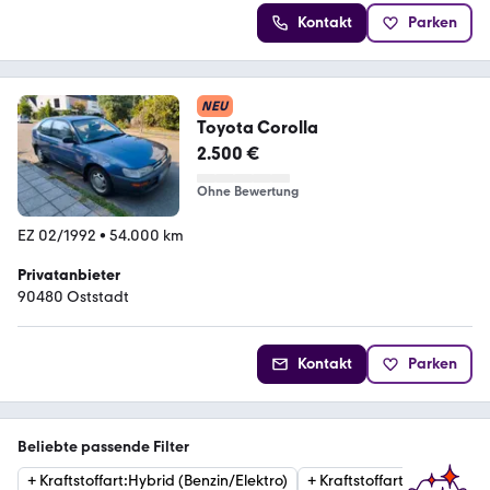
Kontakt
Parken
NEU
Toyota Corolla
2.500 €
Ohne Bewertung
EZ 02/1992
•
54.000 km
Privatanbieter
90480 Oststadt
Kontakt
Parken
Beliebte passende Filter
+
Kraftstoffart
:
Hybrid (Benzin/Elektro)
+
Kraftstoffart
:
Benzin
+