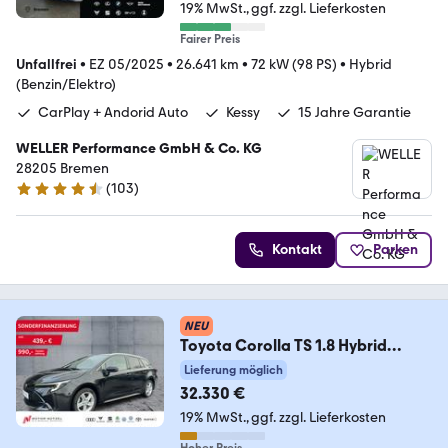
19% MwSt.
ggf. zzgl. Lieferkosten
Fairer Preis
Unfallfrei
•
EZ 05/2025
•
26.641 km
•
72 kW (98 PS)
•
Hybrid
(Benzin/Elektro)
CarPlay + Andorid Auto
Kessy
15 Jahre Garantie
WELLER Performance GmbH & Co. KG
28205 Bremen
(
103
)
4.3 Sterne
Kontakt
Parken
NEU
Toyota Corolla TS 1.8 Hybrid
TEAM D Bi-LED+NAV+SHZ+RFK
Lieferung möglich
32.330 €
19% MwSt.
ggf. zzgl. Lieferkosten