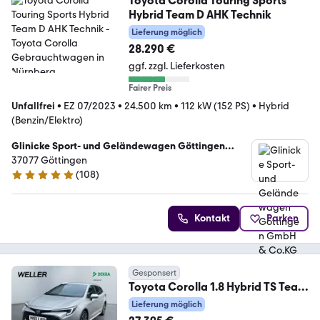
Toyota Corolla Touring Sports
Hybrid Team D AHK Technik
Lieferung möglich
28.290 €
ggf. zzgl. Lieferkosten
Fairer Preis
Unfallfrei
•
EZ 07/2023
•
24.500 km
•
112 kW (152 PS)
•
Hybrid
(Benzin/Elektro)
Glinicke Sport- und Geländewagen Göttingen
GmbH & Co.KG
37077 Göttingen
(
108
)
4.9 Sterne
Kontakt
Parken
Gesponsert
Toyota Corolla 1.8 Hybrid TS Team
D *LED*el Heck*CAM*SH
Lieferung möglich