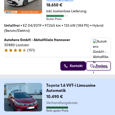
18.650 €
inkl. kostenlose Lieferung
Guter Preis
Unfallfrei
•
EZ 04/2019
•
97.265 km
•
135 kW (184 PS)
•
Hybrid
(Benzin/Elektro)
Autohero GmbH - Abholfiliale Hannover
30880 Laatzen
(
151
)
4.7 Sterne
Kontakt
Parken
Toyota 1.6 VVT-i Limousine
Automatik
10.490 €
Verhandlungsbasis
Sehr guter Preis