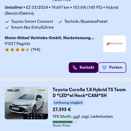
Hoher Preis
Unfallfrei
•
EZ 03/2024
•
19.697 km
•
103 kW (140 PS)
•
Hybrid
(Benzin/Elektro)
Toyota Smart Connect
Technik-/BusinessPaket
Smart-Key Entry&Drive
Motor-Nützel Vertriebs-GmbH, Niederlassung
Pegnitz
91257 Pegnitz
(
194
)
4.7 Sterne
Kontakt
Parken
Toyota Corolla 1.8 Hybrid TS Team
D *LED*el Heck*CAM*SH
Lieferung möglich
27.395 €
19% MwSt.
ggf. zzgl. Lieferkosten
Guter Preis