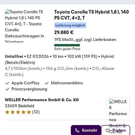
Toyota Corolla TS Hybrid 1,8 l, 140
PS CVT. 4x2, T
Lieferung möglich
29.880 €
19% MwSt.
ggf. zzgl. Lieferkosten
Sehr guter Preis
Unfallfrei
•
EZ 07/2026
•
10 km
•
102 kW (139 PS)
•
Hybrid
(Benzin/Elektro)
4,7 l/100km (komb.)
•
106 g CO₂/km (komb.)
•
CO₂-Klasse
C (komb.)
Apple CarPlay
Mehrzonenklima
Privacyverglasung
WELLER Performance GmbH & Co. KG
33609 Bielefeld
(
32
)
5 Sterne
Kontakt
Parken