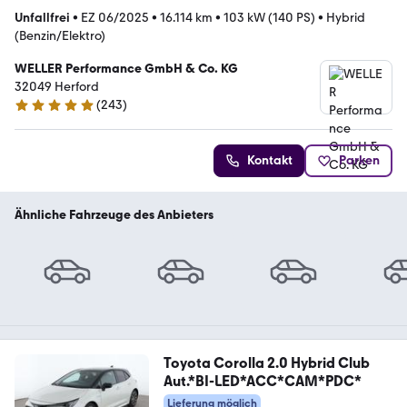
Unfallfrei
•
EZ 06/2025
•
16.114 km
•
103 kW (140 PS)
•
Hybrid
(Benzin/Elektro)
WELLER Performance GmbH & Co. KG
32049 Herford
(
243
)
4.8 Sterne
Kontakt
Parken
Ähnliche Fahrzeuge des Anbieters
Toyota Corolla 2.0 Hybrid Club
Aut.*BI-LED*ACC*CAM*PDC*
Lieferung möglich