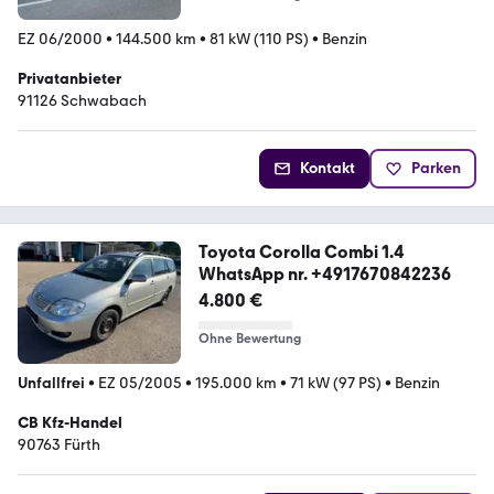
EZ 06/2000
•
144.500 km
•
81 kW (110 PS)
•
Benzin
Privatanbieter
91126 Schwabach
Kontakt
Parken
Toyota Corolla Combi 1.4
WhatsApp nr. +4917670842236
4.800 €
Ohne Bewertung
Unfallfrei
•
EZ 05/2005
•
195.000 km
•
71 kW (97 PS)
•
Benzin
CB Kfz-Handel
90763 Fürth