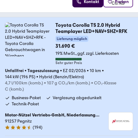
Kontakt
Parken
Toyota Corolla TS 2.0 Hybrid
Teamplayer LED+NAV+SHZ+RFK
Lieferung möglich
31.690 €
19% MwSt.
ggf. zzgl. Lieferkosten
Sehr guter Preis
Unfallfrei
•
Tageszulassung
•
EZ 02/2026
•
10 km
•
144 kW (196 PS)
•
Hybrid (Benzin/Elektro)
4,7 l/100km (komb.)
•
107 g CO₂/km (komb.)
•
CO₂-Klasse
C (komb.)
Business-Paket
Verglasung abgedunkelt
Technik-Paket
Motor-Nützel Vertriebs-GmbH, Niederlassung
Pegnitz
91257 Pegnitz
(
194
)
4.7 Sterne