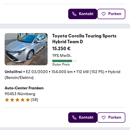
Kontakt
Parken
Toyota Corolla Touring Sports
Hybrid Team D
15.250 €
19% MwSt.
Guter Preis
Unfallfrei
•
EZ 03/2020
•
154.000 km
•
112 kW (152 PS)
•
Hybrid
(Benzin/Elektro)
Auto-Center Franken
90453 Nürnberg
(
58
)
5 Sterne
Kontakt
Parken