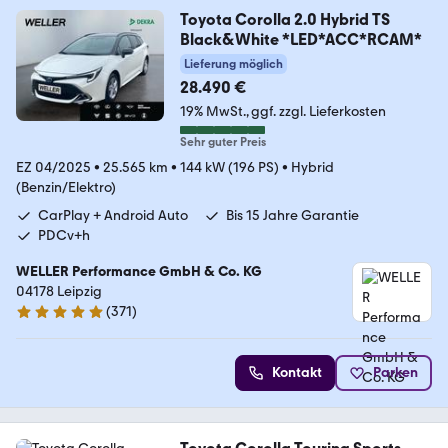
Toyota Corolla 2.0 Hybrid TS
Black&White *LED*ACC*RCAM*
Lieferung möglich
28.490 €
19% MwSt.
ggf. zzgl. Lieferkosten
Sehr guter Preis
EZ 04/2025
•
25.565 km
•
144 kW (196 PS)
•
Hybrid
(Benzin/Elektro)
CarPlay + Android Auto
Bis 15 Jahre Garantie
PDCv+h
WELLER Performance GmbH & Co. KG
04178 Leipzig
(
371
)
4.8 Sterne
Kontakt
Parken