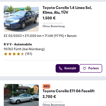
Toyota Corolla 1.4 Linea Sol,
Klima, Alu, TÜV
1.500 €
Ohne Bewertung
EZ 02/2003
•
211.000 km
•
71 kW (97 PS)
•
Benzin
R V V - Automobile
90763 Fürth (bei Nürnberg)
(
151
)
4.7 Sterne
Kontakt
Parken
NEU
Toyota Corolla E11 G6 Facelift
2.700 €
Ohne Bewertung