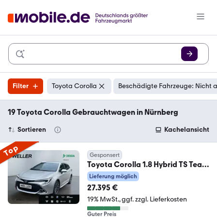
Filter
Toyota Corolla
Beschädigte Fahrzeuge: Nicht 
19 Toyota Corolla Gebrauchtwagen in Nürnberg
Sortieren
Kachelansicht
Top
Gesponsert
Toyota Corolla 1.8 Hybrid TS Team
D *LED*el Heck*CAM*SH
Lieferung möglich
27.395 €
19% MwSt.
ggf. zzgl. Lieferkosten
Guter Preis