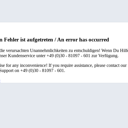
n Fehler ist aufgetreten / An error has occurred
 die verursachten Unannehmlichkeiten zu entschuldigen! Wenn Du Hilfe
unser Kundenservice unter +49 (0)30 - 81097 - 601 zur Verfügung.
se for any inconvenience! If you require assistance, please contact our
upport on +49 (0)30 - 81097 - 601.
e