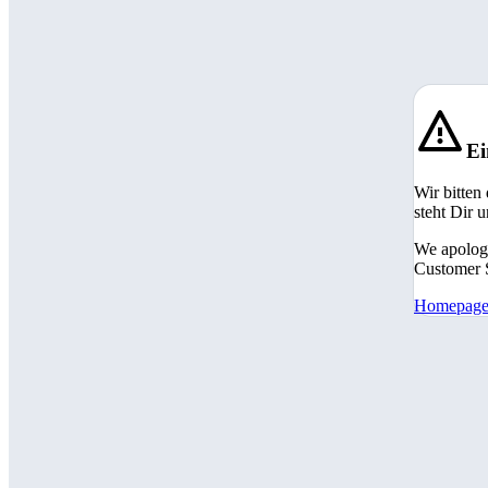
Ei
Wir bitten
steht Dir 
We apologi
Customer S
Homepag