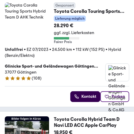
Gesponsert
Toyota Corolla Touring Sports
Hybrid Team D AHK Technik
Lieferung möglich
28.290 €
ggf. zzgl. Lieferkosten
Fairer Preis
Unfallfrei
•
EZ 07/2023
•
24.500 km
•
112 kW (152 PS)
•
Hybrid
(Benzin/Elektro)
Glinicke Sport- und Geländewagen Göttingen
GmbH & Co.KG
37077 Göttingen
(
108
)
4.9 Sterne
Kontakt
Parken
Toyota Corolla Hybrid Team D
Navi LED ACC Apple CarPlay
18.950 €