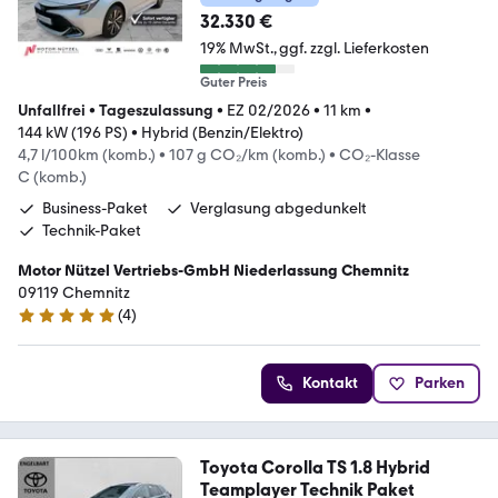
32.330 €
19% MwSt.
ggf. zzgl. Lieferkosten
Guter Preis
Unfallfrei
•
Tageszulassung
•
EZ 02/2026
•
11 km
•
144 kW (196 PS)
•
Hybrid (Benzin/Elektro)
4,7 l/100km (komb.)
•
107 g CO₂/km (komb.)
•
CO₂-Klasse
C (komb.)
Business-Paket
Verglasung abgedunkelt
Technik-Paket
Motor Nützel Vertriebs-GmbH Niederlassung Chemnitz
09119 Chemnitz
(
4
)
5 Sterne
Kontakt
Parken
Toyota Corolla TS 1.8 Hybrid
Teamplayer Technik Paket