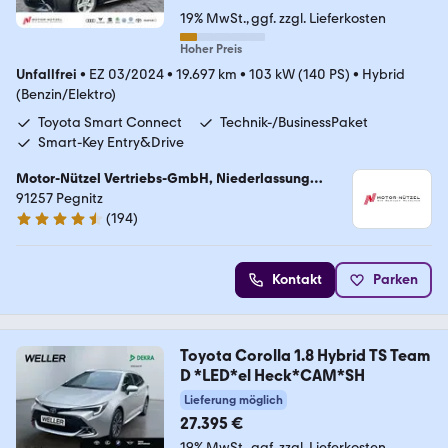
19% MwSt.
ggf. zzgl. Lieferkosten
Hoher Preis
Unfallfrei
•
EZ 03/2024
•
19.697 km
•
103 kW (140 PS)
•
Hybrid
(Benzin/Elektro)
Toyota Smart Connect
Technik-/BusinessPaket
Smart-Key Entry&Drive
Motor-Nützel Vertriebs-GmbH, Niederlassung
Pegnitz
91257 Pegnitz
(
194
)
4.7 Sterne
Kontakt
Parken
Toyota Corolla 1.8 Hybrid TS Team
D *LED*el Heck*CAM*SH
Lieferung möglich
27.395 €
19% MwSt.
ggf. zzgl. Lieferkosten