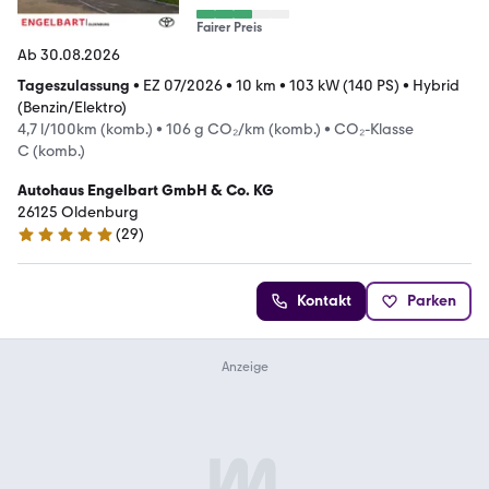
Fairer Preis
Ab 30.08.2026
Tageszulassung
•
EZ 07/2026
•
10 km
•
103 kW (140 PS)
•
Hybrid
(Benzin/Elektro)
4,7 l/100km (komb.)
•
106 g CO₂/km (komb.)
•
CO₂-Klasse
C (komb.)
Autohaus Engelbart GmbH & Co. KG
26125 Oldenburg
(
29
)
5 Sterne
Kontakt
Parken