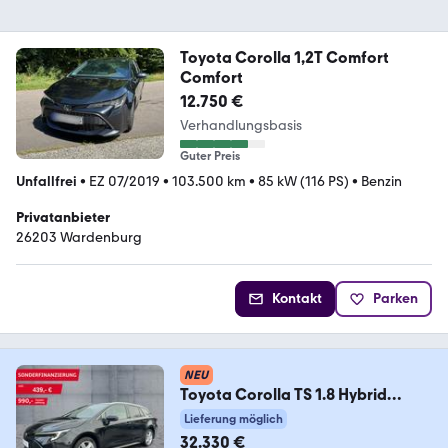
Toyota Corolla 1,2T Comfort
Comfort
12.750 €
Verhandlungsbasis
Guter Preis
Unfallfrei
•
EZ 07/2019
•
103.500 km
•
85 kW (116 PS)
•
Benzin
Privatanbieter
26203 Wardenburg
Kontakt
Parken
NEU
Toyota Corolla TS 1.8 Hybrid
TEAM D Bi-LED+NAV+SHZ+RFK
Lieferung möglich
32.330 €