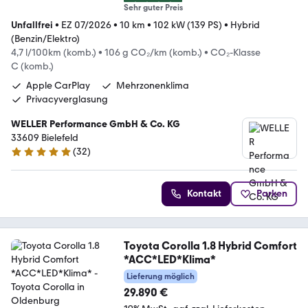
Sehr guter Preis
Unfallfrei
•
EZ 07/2026
•
10 km
•
102 kW (139 PS)
•
Hybrid
(Benzin/Elektro)
4,7 l/100km (komb.)
•
106 g CO₂/km (komb.)
•
CO₂-Klasse
C (komb.)
Apple CarPlay
Mehrzonenklima
Privacyverglasung
WELLER Performance GmbH & Co. KG
33609 Bielefeld
(
32
)
5 Sterne
Kontakt
Parken
Toyota Corolla 1.8 Hybrid Comfort
*ACC*LED*Klima*
Lieferung möglich
29.890 €