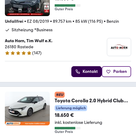
Guter Preis
Unfallfrei
•
EZ 08/2019
•
89.757 km
•
85 kW (116 PS)
•
Benzin
Sitzheizung *Business
Auto Horn, Tim Wulf e.K.
26180 Rastede
(
147
)
5 Sterne
Kontakt
Parken
NEU
Toyota Corolla 2.0 Hybrid Club
Aut.*BI-LED*ACC*CAM*PDC*
Lieferung möglich
18.650 €
inkl. kostenlose Lieferung
Guter Preis