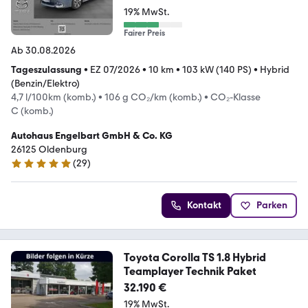
19% MwSt.
Fairer Preis
Ab 30.08.2026
Tageszulassung
•
EZ 07/2026
•
10 km
•
103 kW (140 PS)
•
Hybrid
(Benzin/Elektro)
4,7 l/100km (komb.)
•
106 g CO₂/km (komb.)
•
CO₂-Klasse
C (komb.)
Autohaus Engelbart GmbH & Co. KG
26125 Oldenburg
(
29
)
5 Sterne
Kontakt
Parken
Toyota Corolla TS 1.8 Hybrid
Teamplayer Technik Paket
32.190 €
19% MwSt.