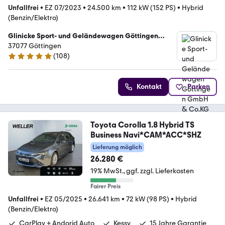
Unfallfrei
•
EZ 07/2023
•
24.500 km
•
112 kW (152 PS)
•
Hybrid
(Benzin/Elektro)
Glinicke Sport- und Geländewagen Göttingen
GmbH & Co.KG
37077 Göttingen
(
108
)
4.9 Sterne
Kontakt
Parken
Toyota Corolla 1.8 Hybrid TS
Business Navi*CAM*ACC*SHZ
Lieferung möglich
26.280 €
19% MwSt.
ggf. zzgl. Lieferkosten
Fairer Preis
Unfallfrei
•
EZ 05/2025
•
26.641 km
•
72 kW (98 PS)
•
Hybrid
(Benzin/Elektro)
CarPlay + Andorid Auto
Kessy
15 Jahre Garantie