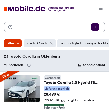
Filter
Toyota Corolla
Beschädigte Fahrzeuge: Nicht 
23 Toyota Corolla in Oldenburg
Sortieren
Kachelansicht
Top
Gesponsert
Toyota Corolla 2.0 Hybrid TS
Black&White *LED*ACC*RCAM*
Lieferung möglich
28.490 €
19% MwSt.
ggf. zzgl. Lieferkosten
Sehr guter Preis