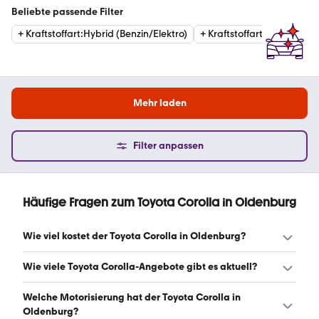
Beliebte passende Filter
+
Kraftstoffart
:
Hybrid (Benzin/Elektro)
+
Kraftstoffart
:
Benzin
+
Mehr laden
Filter anpassen
Häufige Fragen zum Toyota Corolla in Oldenburg
Wie viel kostet der Toyota Corolla in Oldenburg?
Ein guter Preis für einen Toyota Corolla in Oldenburg liegt
Wie viele Toyota Corolla-Angebote gibt es aktuell?
zwischen 26.837 € und 32.330 €. (Stand: 9.8.2026)
Es gibt insgesamt 23 Toyota Corolla bei mobile.de, davon
Welche Motorisierung hat der Toyota Corolla in
23 Gebraucht- und 0 Neuwagen. (Stand: 9.8.2026)
Oldenburg?