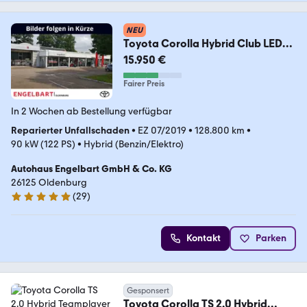
NEU
Toyota Corolla Hybrid Club LED
ACC Mehrzonenklima DAB S
15.950 €
Fairer Preis
In 2 Wochen ab Bestellung verfügbar
Reparierter Unfallschaden
•
EZ 07/2019
•
128.800 km
•
90 kW (122 PS)
•
Hybrid (Benzin/Elektro)
Autohaus Engelbart GmbH & Co. KG
26125 Oldenburg
(
29
)
5 Sterne
Kontakt
Parken
Gesponsert
Toyota Corolla TS 2.0 Hybrid