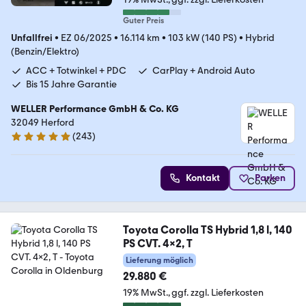
Guter Preis
Unfallfrei
•
EZ 06/2025
•
16.114 km
•
103 kW (140 PS)
•
Hybrid
(Benzin/Elektro)
ACC + Totwinkel + PDC
CarPlay + Android Auto
Bis 15 Jahre Garantie
WELLER Performance GmbH & Co. KG
32049 Herford
(
243
)
4.8 Sterne
Kontakt
Parken
Toyota Corolla TS Hybrid 1,8 l, 140
PS CVT. 4x2, T
Lieferung möglich
29.880 €
19% MwSt.
ggf. zzgl. Lieferkosten