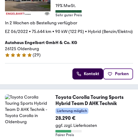
19% MwSt.
Sehr guter Preis
In 2 Wochen ab Bestellung verfügbar
EZ 06/2022
•
75.644 km
•
90 kW (122 PS)
•
Hybrid (Benzin/Elektro)
Autohaus Engelbart GmbH & Co. KG
26125 Oldenburg
(
29
)
5 Sterne
Kontakt
Parken
Toyota Corolla Touring Sports
Hybrid Team D AHK Technik
Lieferung möglich
28.290 €
ggf. zzgl. Lieferkosten
Fairer Preis