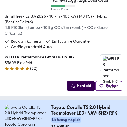
19% MwSt.
ggf. zzgl. Lieferkosten
Fairer Preis
Unfallfrei
•
EZ 07/2026
•
10 km
•
103 kW (140 PS)
•
Hybrid
(Benzin/Elektro)
4,8 l/100km (komb.)
•
108 g CO₂/km (komb.)
•
CO₂-Klasse
C (komb.)
Rückfahrkamera
Bis 15 Jahre Garantie
CarPlay+Android Auto
WELLER Performance GmbH & Co. KG
33609 Bielefeld
(
32
)
5 Sterne
Kontakt
Parken
Toyota Corolla TS 2.0 Hybrid
Teamplayer LED+NAV+SHZ+RFK
Lieferung möglich
31.690 €