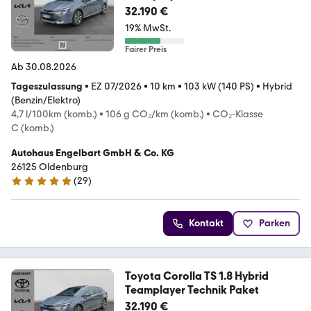
32.190 €
19% MwSt.
Fairer Preis
Ab 30.08.2026
Tageszulassung
•
EZ 07/2026
•
10 km
•
103 kW (140 PS)
•
Hybrid
(Benzin/Elektro)
4,7 l/100km (komb.)
•
106 g CO₂/km (komb.)
•
CO₂-Klasse
C (komb.)
Autohaus Engelbart GmbH & Co. KG
26125 Oldenburg
(
29
)
5 Sterne
Kontakt
Parken
Toyota Corolla TS 1.8 Hybrid
Teamplayer Technik Paket
32.190 €