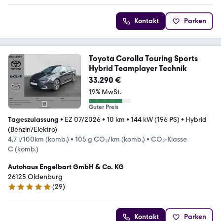
Kontakt
Parken
Toyota Corolla Touring Sports
Hybrid Teamplayer Technik
33.290 €
19% MwSt.
Guter Preis
Tageszulassung
•
EZ 07/2026
•
10 km
•
144 kW (196 PS)
•
Hybrid
(Benzin/Elektro)
4,7 l/100km (komb.)
•
105 g CO₂/km (komb.)
•
CO₂-Klasse
C (komb.)
Autohaus Engelbart GmbH & Co. KG
26125 Oldenburg
(
29
)
5 Sterne
Kontakt
Parken