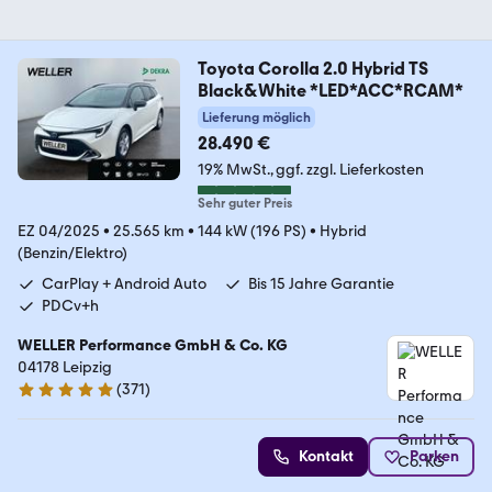
Toyota Corolla 2.0 Hybrid TS
Black&White *LED*ACC*RCAM*
Lieferung möglich
28.490 €
19% MwSt.
ggf. zzgl. Lieferkosten
Sehr guter Preis
EZ 04/2025
•
25.565 km
•
144 kW (196 PS)
•
Hybrid
(Benzin/Elektro)
CarPlay + Android Auto
Bis 15 Jahre Garantie
PDCv+h
WELLER Performance GmbH & Co. KG
04178 Leipzig
(
371
)
4.8 Sterne
Kontakt
Parken