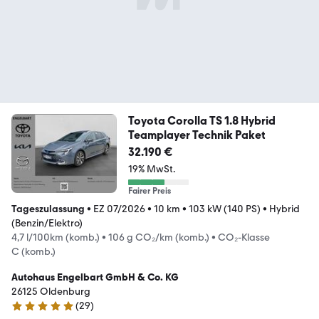
Toyota Corolla TS 1.8 Hybrid
Teamplayer Technik Paket
32.190 €
19% MwSt.
Fairer Preis
Tageszulassung
•
EZ 07/2026
•
10 km
•
103 kW (140 PS)
•
Hybrid
(Benzin/Elektro)
4,7 l/100km (komb.)
•
106 g CO₂/km (komb.)
•
CO₂-Klasse
C (komb.)
Autohaus Engelbart GmbH & Co. KG
26125 Oldenburg
(
29
)
5 Sterne