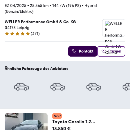
EZ 04/2025
•
25.565 km
•
144 kW (196 PS)
•
Hybrid
(Benzin/Elektro)
WELLER Performance GmbH & Co. KG
04178 Leipzig
(
371
)
4.8 Sterne
Kontakt
Parken
Ähnliche Fahrzeuge des Anbieters
NEU
Toyota Corolla 1.2
Comfort*SHZ*Business Paket*
13.850 €