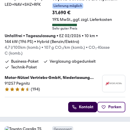
Teamplayer LED+NAV+SHZ+RFK
Lieferung möglich
31.690 €
19% MwSt.
ggf. zzgl. Lieferkosten
Sehr guter Preis
Unfallfrei
•
Tageszulassung
•
EZ 02/2026
•
10 km
•
144 kW (196 PS)
•
Hybrid (Benzin/Elektro)
4,7 l/100km (komb.)
•
107 g CO₂/km (komb.)
•
CO₂-Klasse
C (komb.)
Business-Paket
Verglasung abgedunkelt
Technik-Paket
Motor-Nützel Vertriebs-GmbH, Niederlassung
Pegnitz
91257 Pegnitz
(
194
)
4.7 Sterne
Kontakt
Parken
Gesponsert