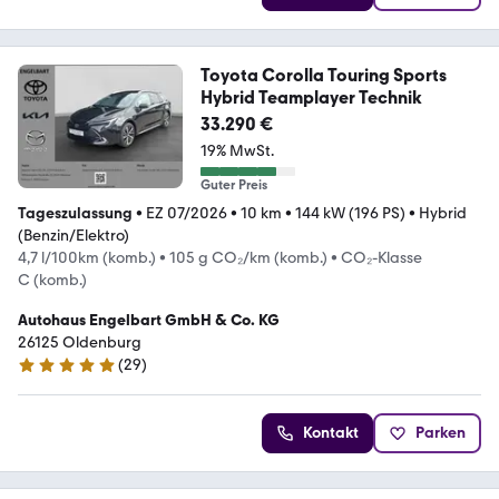
Toyota Corolla Touring Sports
Hybrid Teamplayer Technik
33.290 €
19% MwSt.
Guter Preis
Tageszulassung
•
EZ 07/2026
•
10 km
•
144 kW (196 PS)
•
Hybrid
(Benzin/Elektro)
4,7 l/100km (komb.)
•
105 g CO₂/km (komb.)
•
CO₂-Klasse
C (komb.)
Autohaus Engelbart GmbH & Co. KG
26125 Oldenburg
(
29
)
5 Sterne
Kontakt
Parken