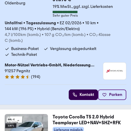
19% MwSt.
ggf. zzgl. Lieferkosten
Sehr guter Preis
Unfallfrei
•
Tageszulassung
•
EZ 02/2026
•
10 km
•
144 kW (196 PS)
•
Hybrid (Benzin/Elektro)
4,7 l/100km (komb.)
•
107 g CO₂/km (komb.)
•
CO₂-Klasse
C (komb.)
Business-Paket
Verglasung abgedunkelt
Technik-Paket
Motor-Nützel Vertriebs-GmbH, Niederlassung
Pegnitz
91257 Pegnitz
(
194
)
4.7 Sterne
Kontakt
Parken
Toyota Corolla TS 2.0 Hybrid
Teamplayer LED+NAV+SHZ+RFK
Lieferung möglich