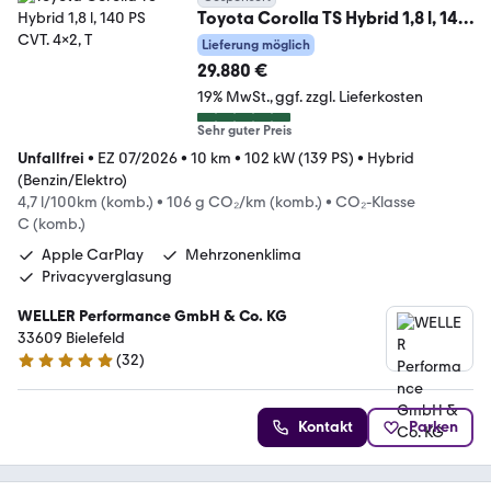
Toyota Corolla TS Hybrid 1,8 l, 140
PS CVT. 4x2, T
Lieferung möglich
29.880 €
19% MwSt.
ggf. zzgl. Lieferkosten
Sehr guter Preis
Unfallfrei
•
EZ 07/2026
•
10 km
•
102 kW (139 PS)
•
Hybrid
(Benzin/Elektro)
4,7 l/100km (komb.)
•
106 g CO₂/km (komb.)
•
CO₂-Klasse
C (komb.)
Apple CarPlay
Mehrzonenklima
Privacyverglasung
WELLER Performance GmbH & Co. KG
33609 Bielefeld
(
32
)
5 Sterne
Kontakt
Parken