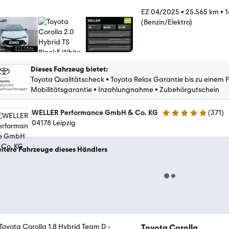
EZ 04/2025
•
25.565 km
•
1
(Benzin/Elektro)
Dieses Fahrzeug bietet
:
Toyota Qualitätscheck
•
Toyota Relax Garantie bis zu einem 
Mobilitätsgarantie
•
Inzahlungnahme
•
Zubehörgutschein
WELLER Performance GmbH & Co. KG
(
371
)
4.8 Sterne
04178 Leipzig
itere Fahrzeuge dieses Händlers
Toyota Corolla