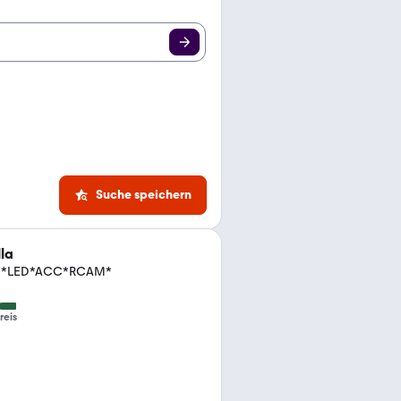
Suche speichern
la
te *LED*ACC*RCAM*
reis