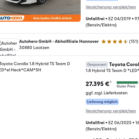
Versicherung vergleichen
Unfallfrei
•
EZ 04/2019
•
97
(Benzin/Elektro)
Autohero GmbH - Abholfiliale Hannover
(
151
)
4.7 Sterne
30880 Laatzen
Toyota Corol
Gesponsert
1.8 Hybrid TS Team D *LE
¹
27.395 €
Guter Preis
ggf. zzgl. Lieferkosten
Lieferung möglich
Versicherung vergleichen
Unfallfrei
•
EZ 06/2025
•
1
(Benzin/Elektro)