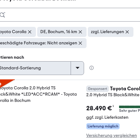
oyota Corolla
DE, Bochum, 16 km
zzgl. Lieferungen
eschädigte Fahrzeuge: Nicht anzeigen
rtieren nach
p
Toyota Corol
Gesponsert
2.0 Hybrid TS Black&Whi
¹
28.490 €
Sehr guter P
ggf. zzgl. Lieferkosten
Lieferung möglich
Versicherung vergleichen