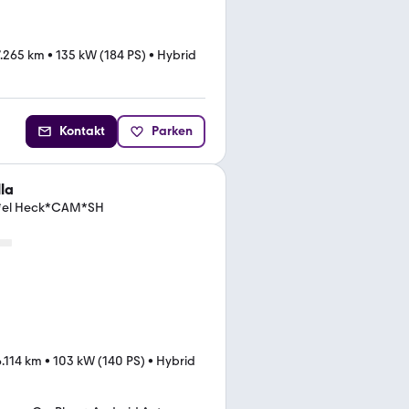
.265 km
•
135 kW (184 PS)
•
Hybrid
Kontakt
Parken
la
D*el Heck*CAM*SH
6.114 km
•
103 kW (140 PS)
•
Hybrid