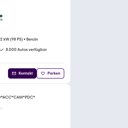
is
72 kW (98 PS)
•
Benzin
8.000 Autos verfügbar
Kontakt
Parken
-LED*ACC*CAM*PDC*