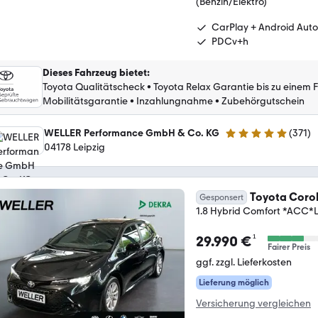
(Benzin/Elektro)
CarPlay + Android Auto
PDCv+h
Dieses Fahrzeug bietet
:
Toyota Qualitätscheck
•
Toyota Relax Garantie bis zu einem 
Mobilitätsgarantie
•
Inzahlungnahme
•
Zubehörgutschein
WELLER Performance GmbH & Co. KG
(
371
)
4.8 Sterne
04178 Leipzig
Toyota Corol
Gesponsert
1.8 Hybrid Comfort *ACC*
¹
29.990 €
Fairer Preis
ggf. zzgl. Lieferkosten
Lieferung möglich
Versicherung vergleichen