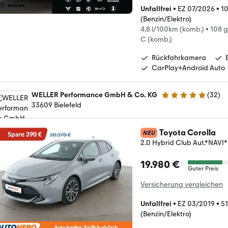
Unfallfrei
•
EZ 07/2026
•
1
(Benzin/Elektro)
4,8 l/100km (komb.)
•
108 
C (komb.)
Rückfahrkamera
CarPlay+Android Auto
WELLER Performance GmbH & Co. KG
(
32
)
5 Sterne
33609 Bielefeld
Toyota Corolla
NEU
2.0 Hybrid Club Aut.*NA
19.980 €
Guter Preis
Versicherung vergleichen
Unfallfrei
•
EZ 03/2019
•
51
(Benzin/Elektro)