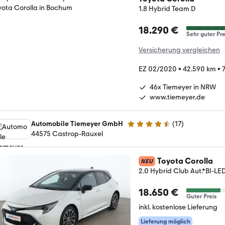
1.8 Hybrid Team D
18.290 €
Sehr guter Pre
Versicherung vergleichen
EZ 02/2020
•
42.590 km
•
46x Tiemeyer in NRW
www.tiemeyer.de
Automobile Tiemeyer GmbH
(
17
)
4.6 Sterne
44575 Castrop-Rauxel
Toyota Corolla
NEU
2.0 Hybrid Club Aut.*BI
18.650 €
Guter Preis
inkl. kostenlose Lieferung
Lieferung möglich