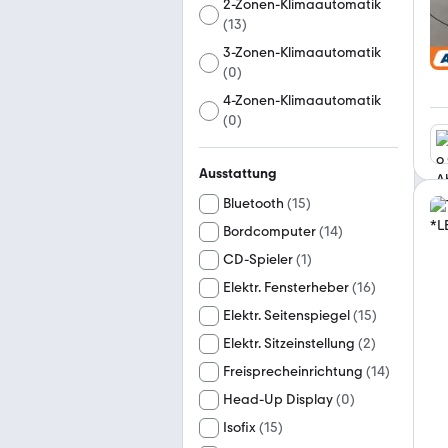
2-Zonen-Klimaautomatik
(
13
)
3-Zonen-Klimaautomatik
(
0
)
4-Zonen-Klimaautomatik
(
0
)
Ausstattung
Bluetooth
(
15
)
Bordcomputer
(
14
)
CD-Spieler
(
1
)
Elektr. Fensterheber
(
16
)
Elektr. Seitenspiegel
(
15
)
Elektr. Sitzeinstellung
(
2
)
Freisprecheinrichtung
(
14
)
Head-Up Display
(
0
)
Isofix
(
15
)