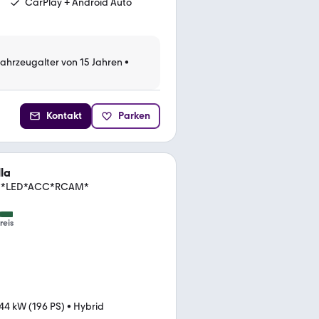
CarPlay + Android Auto
Fahrzeugalter von 15 Jahren
•
Kontakt
Parken
la
te *LED*ACC*RCAM*
reis
44 kW (196 PS)
•
Hybrid