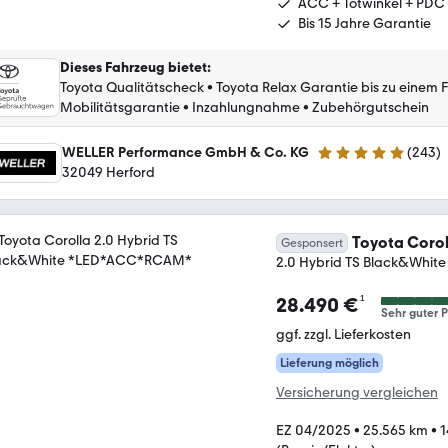
ACC + Totwinkel + PDC
Bis 15 Jahre Garantie
Dieses Fahrzeug bietet
:
Toyota Qualitätscheck
•
Toyota Relax Garantie bis zu einem 
Mobilitätsgarantie
•
Inzahlungnahme
•
Zubehörgutschein
WELLER Performance GmbH & Co. KG
(
243
)
4.8 Sterne
32049 Herford
Toyota Corol
Gesponsert
2.0 Hybrid TS Black&Whi
¹
28.490 €
Sehr guter P
ggf. zzgl. Lieferkosten
Lieferung möglich
Versicherung vergleichen
EZ 04/2025
•
25.565 km
•
1