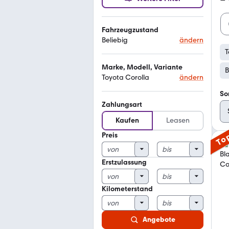
Fahrzeugzustand
Beliebig
ändern
T
Marke, Modell, Variante
B
Toyota Corolla
ändern
So
Zahlungsart
Kaufen
Leasen
Preis
To
Erstzulassung
Kilometerstand
Angebote