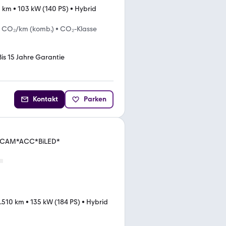
0 km
•
103 kW (140 PS)
•
Hybrid
g CO₂/km (komb.)
•
CO₂-Klasse
Bis 15 Jahre Garantie
Kontakt
Parken
VI*CAM*ACC*BiLED*
.510 km
•
135 kW (184 PS)
•
Hybrid