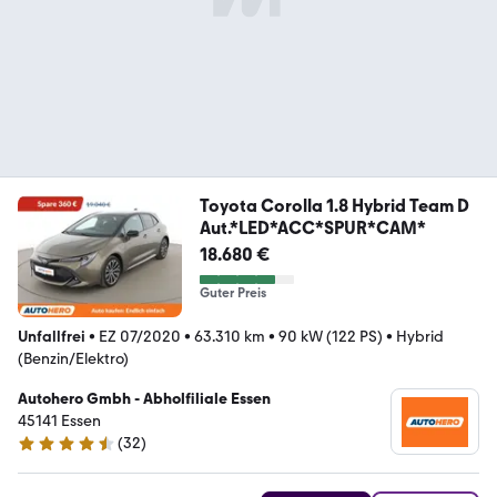
Toyota Corolla 1.8 Hybrid Team D
Aut.*LED*ACC*SPUR*CAM*
18.680 €
Guter Preis
Unfallfrei
•
EZ 07/2020
•
63.310 km
•
90 kW (122 PS)
•
Hybrid
(Benzin/Elektro)
Autohero Gmbh - Abholfiliale Essen
45141 Essen
(
32
)
4.7 Sterne