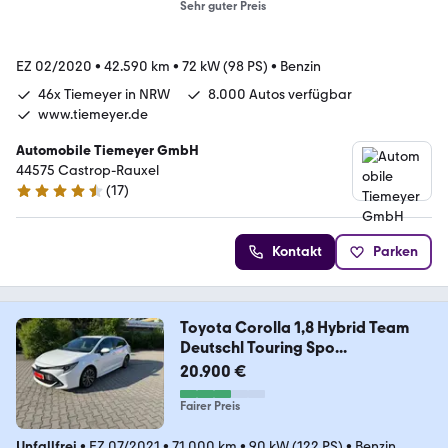
Sehr guter Preis
EZ 02/2020
•
42.590 km
•
72 kW (98 PS)
•
Benzin
46x Tiemeyer in NRW
8.000 Autos verfügbar
www.tiemeyer.de
Automobile Tiemeyer GmbH
44575 Castrop-Rauxel
(
17
)
4.6 Sterne
Kontakt
Parken
Toyota Corolla 1,8 Hybrid Team
Deutschl Touring Spo...
20.900 €
Fairer Preis
Unfallfrei
•
EZ 07/2021
•
71.000 km
•
90 kW (122 PS)
•
Benzin