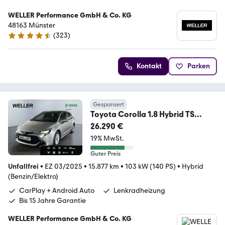
WELLER Performance GmbH & Co. KG
48163 Münster
(
323
)
4.3 Sterne
Kontakt
Parken
Gesponsert
Toyota Corolla 1.8 Hybrid TS
Business Edition *SHZ*CAM*
26.290 €
19% MwSt.
Guter Preis
Unfallfrei
•
EZ 03/2025
•
15.877 km
•
103 kW (140 PS)
•
Hybrid
(Benzin/Elektro)
CarPlay + Android Auto
Lenkradheizung
Bis 15 Jahre Garantie
WELLER Performance GmbH & Co. KG