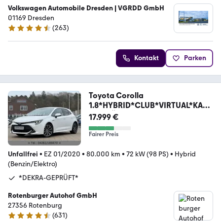
Volkswagen Automobile Dresden | VGRDD GmbH
01169 Dresden
(
263
)
4.6 Sterne
Kontakt
Parken
Toyota Corolla
1.8*HYBRID*CLUB*VIRTUAL*KAM
ERA*TÜV NEU*
17.999 €
Fairer Preis
Unfallfrei
•
EZ 01/2020
•
80.000 km
•
72 kW (98 PS)
•
Hybrid
(Benzin/Elektro)
*DEKRA-GEPRÜFT*
Rotenburger Autohof GmbH
27356 Rotenburg
(
631
)
4.5 Sterne