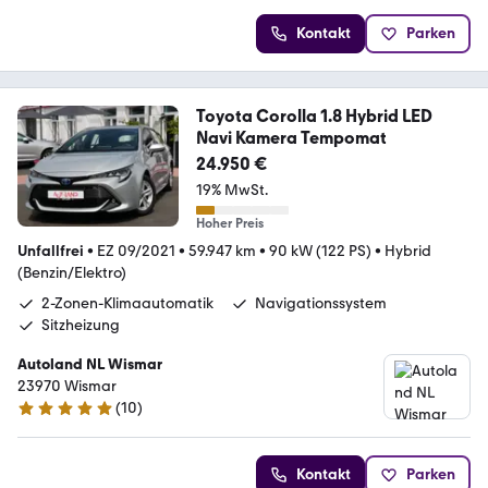
Kontakt
Parken
Toyota Corolla 1.8 Hybrid LED
Navi Kamera Tempomat
24.950 €
19% MwSt.
Hoher Preis
Unfallfrei
•
EZ 09/2021
•
59.947 km
•
90 kW (122 PS)
•
Hybrid
(Benzin/Elektro)
2-Zonen-Klimaautomatik
Navigationssystem
Sitzheizung
Autoland NL Wismar
23970 Wismar
(
10
)
4.9 Sterne
Kontakt
Parken