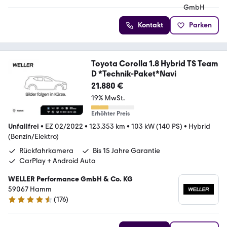
Kontakt
Parken
Toyota Corolla 1.8 Hybrid TS Team
D *Technik-Paket*Navi
21.880 €
19% MwSt.
Erhöhter Preis
Unfallfrei
•
EZ 02/2022
•
123.353 km
•
103 kW (140 PS)
•
Hybrid
(Benzin/Elektro)
Rückfahrkamera
Bis 15 Jahre Garantie
CarPlay + Android Auto
WELLER Performance GmbH & Co. KG
59067 Hamm
(
176
)
4.6 Sterne