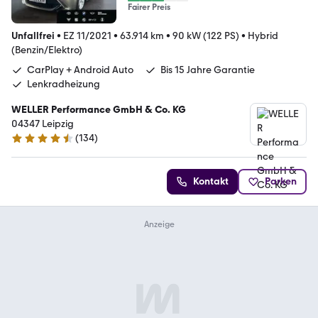
Fairer Preis
Unfallfrei
•
EZ 11/2021
•
63.914 km
•
90 kW (122 PS)
•
Hybrid
(Benzin/Elektro)
CarPlay + Android Auto
Bis 15 Jahre Garantie
Lenkradheizung
WELLER Performance GmbH & Co. KG
04347 Leipzig
(
134
)
4.7 Sterne
Kontakt
Parken