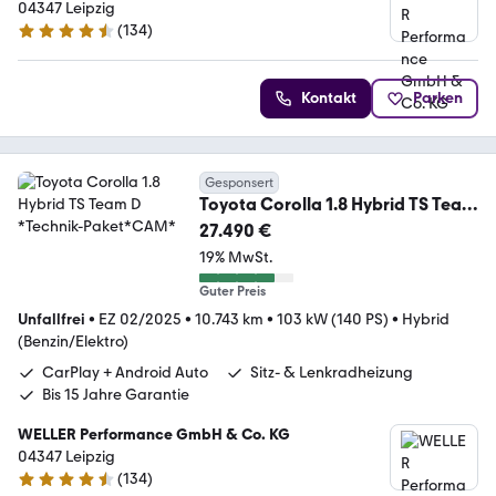
04347 Leipzig
(
134
)
4.7 Sterne
Kontakt
Parken
Gesponsert
Toyota Corolla 1.8 Hybrid TS Team
D *Technik-Paket*CAM*
27.490 €
19% MwSt.
Guter Preis
Unfallfrei
•
EZ 02/2025
•
10.743 km
•
103 kW (140 PS)
•
Hybrid
(Benzin/Elektro)
CarPlay + Android Auto
Sitz- & Lenkradheizung
Bis 15 Jahre Garantie
WELLER Performance GmbH & Co. KG
04347 Leipzig
(
134
)
4.7 Sterne