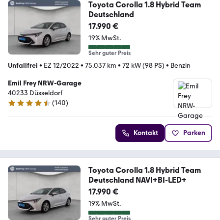
Toyota Corolla 1.8 Hybrid Team
Deutschland
17.990 €
19% MwSt.
Sehr guter Preis
Unfallfrei
•
EZ 12/2022
•
75.037 km
•
72 kW (98 PS)
•
Benzin
Emil Frey NRW-Garage
40233 Düsseldorf
(
140
)
4.5 Sterne
Kontakt
Parken
Toyota Corolla 1.8 Hybrid Team
Deutschland NAVI+BI-LED+
17.990 €
19% MwSt.
Sehr guter Preis