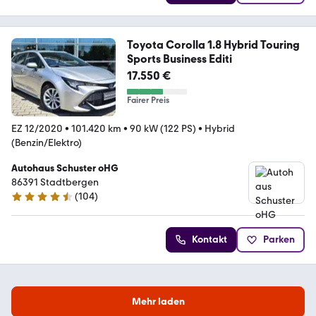
Toyota Corolla 1.8 Hybrid Touring
Sports Business Editi
17.550 €
Fairer Preis
EZ 12/2020
•
101.420 km
•
90 kW (122 PS)
•
Hybrid
(Benzin/Elektro)
Autohaus Schuster oHG
86391 Stadtbergen
(
104
)
4.4 Sterne
Kontakt
Parken
Mehr laden