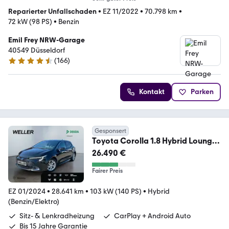
Reparierter Unfallschaden
•
EZ 11/2022
•
70.798 km
•
72 kW (98 PS)
•
Benzin
Emil Frey NRW-Garage
40549 Düsseldorf
(
166
)
4.7 Sterne
Kontakt
Parken
Gesponsert
Toyota Corolla 1.8 Hybrid Lounge
*LED*Sportsitze*HUD*JB
26.490 €
Fairer Preis
EZ 01/2024
•
28.641 km
•
103 kW (140 PS)
•
Hybrid
(Benzin/Elektro)
Sitz- & Lenkradheizung
CarPlay + Android Auto
Bis 15 Jahre Garantie