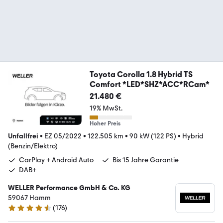
Toyota Corolla 1.8 Hybrid TS
Comfort *LED*SHZ*ACC*RCam*
21.480 €
19% MwSt.
Hoher Preis
Unfallfrei
•
EZ 05/2022
•
122.505 km
•
90 kW (122 PS)
•
Hybrid
(Benzin/Elektro)
CarPlay + Android Auto
Bis 15 Jahre Garantie
DAB+
WELLER Performance GmbH & Co. KG
59067 Hamm
(
176
)
4.6 Sterne