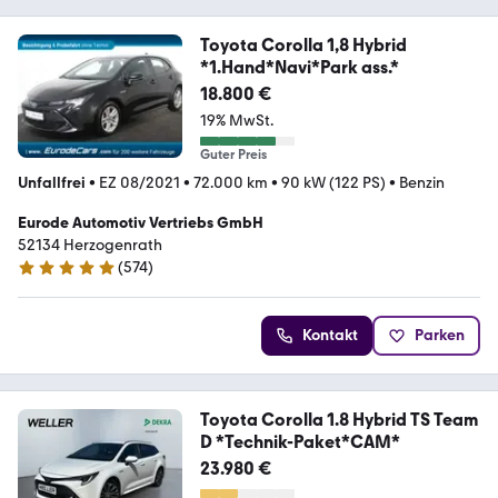
Toyota Corolla 1,8 Hybrid
*1.Hand*Navi*Park ass.*
18.800 €
19% MwSt.
Guter Preis
Unfallfrei
•
EZ 08/2021
•
72.000 km
•
90 kW (122 PS)
•
Benzin
Eurode Automotiv Vertriebs GmbH
52134 Herzogenrath
(
574
)
4.8 Sterne
Kontakt
Parken
Toyota Corolla 1.8 Hybrid TS Team
D *Technik-Paket*CAM*
23.980 €