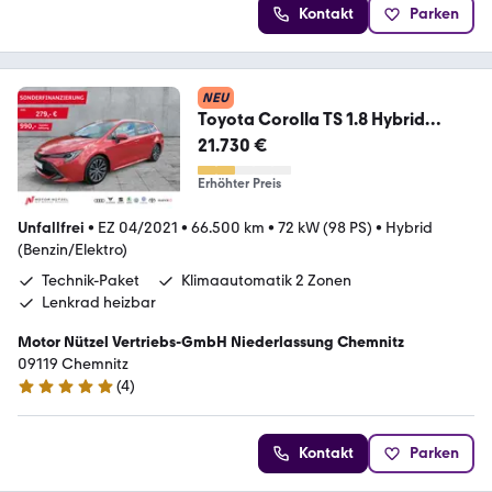
Kontakt
Parken
NEU
Toyota Corolla TS 1.8 Hybrid
TEAM D Bi-LED+SHZ+RFK+DAB
21.730 €
Erhöhter Preis
Unfallfrei
•
EZ 04/2021
•
66.500 km
•
72 kW (98 PS)
•
Hybrid
(Benzin/Elektro)
Technik-Paket
Klimaautomatik 2 Zonen
Lenkrad heizbar
Motor Nützel Vertriebs-GmbH Niederlassung Chemnitz
09119 Chemnitz
(
4
)
5 Sterne
Kontakt
Parken