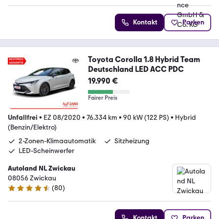
Kontakt
Parken
Toyota Corolla 1.8 Hybrid Team
Deutschland LED ACC PDC
19.990 €
Fairer Preis
Unfallfrei
•
EZ 08/2020
•
76.334 km
•
90 kW (122 PS)
•
Hybrid
(Benzin/Elektro)
2-Zonen-Klimaautomatik
Sitzheizung
LED-Scheinwerfer
Autoland NL Zwickau
08056 Zwickau
(
80
)
4.6 Sterne
Kontakt
Parken