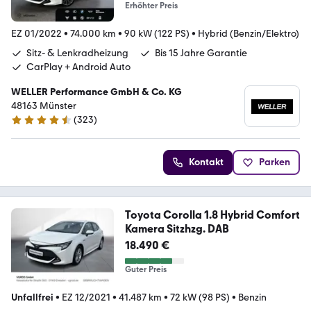
Erhöhter Preis
EZ 01/2022
•
74.000 km
•
90 kW (122 PS)
•
Hybrid (Benzin/Elektro)
Sitz- & Lenkradheizung
Bis 15 Jahre Garantie
CarPlay + Android Auto
WELLER Performance GmbH & Co. KG
48163 Münster
(
323
)
4.3 Sterne
Kontakt
Parken
Toyota Corolla 1.8 Hybrid Comfort
Kamera Sitzhzg. DAB
18.490 €
Guter Preis
Unfallfrei
•
EZ 12/2021
•
41.487 km
•
72 kW (98 PS)
•
Benzin