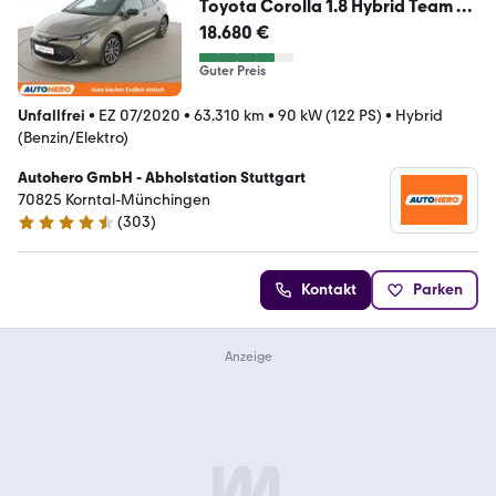
Toyota Corolla 1.8 Hybrid Team D
Aut.*LED*ACC*SPUR*CAM*
18.680 €
Guter Preis
Unfallfrei
•
EZ 07/2020
•
63.310 km
•
90 kW (122 PS)
•
Hybrid
(Benzin/Elektro)
Autohero GmbH - Abholstation Stuttgart
70825 Korntal-Münchingen
(
303
)
4.4 Sterne
Kontakt
Parken