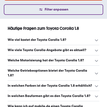
Filter anpassen
Häufige Fragen zum Toyota Corolla 1.8
Wie viel kostet der Toyota Corolla 1.8?
Ein guter Preis für einen Toyota Corolla 1.8 liegt zwischen
Wie viele Toyota Corolla-Angebote gibt es aktuell?
19.000 € und 30.980 €. Leasingangebote starten ab 239
€ monatlich. (Stand: 8.8.2026)
Es gibt insgesamt 649 Toyota Corolla bei mobile.de,
Welche Motorisierung hat der Toyota Corolla 1.8?
davon 615 Gebraucht- und 34 Neuwagen. (Stand:
8.8.2026)
Der Toyota Corolla 1.8 hat Leistungen zwischen 98 und 141
Welche Getriebeoptionen bietet der Toyota Corolla
PS. (Stand: 8.8.2026)
1.8?
Der Toyota Corolla 1.8 ist mit automatischem und
In welchen Farben ist der Toyota Corolla 1.8 erhältlich?
manuellem Getriebe erhältlich. (Stand: 8.8.2026)
Den Toyota Corolla 1.8 gibt es in folgenden Farben: grau,
In welchen Bauformen gibt es den Toyota Corolla 1.8?
schwarz, weiß, silber, blau, rot, braun, beige, gold und
grün. Die häufigste Farbe ist grau. (Stand: 8.8.2026)
Den Toyota Corolla 1.8 gibt es in folgenden Bauformen:
Wie kann ich auf mobile.de einen Toyota Corolla