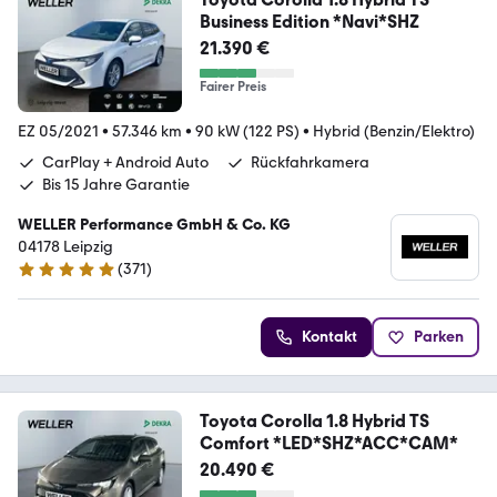
Business Edition *Navi*SHZ
21.390 €
Fairer Preis
EZ 05/2021
•
57.346 km
•
90 kW (122 PS)
•
Hybrid (Benzin/Elektro)
CarPlay + Android Auto
Rückfahrkamera
Bis 15 Jahre Garantie
WELLER Performance GmbH & Co. KG
04178 Leipzig
(
371
)
4.8 Sterne
Kontakt
Parken
Toyota Corolla 1.8 Hybrid TS
Comfort *LED*SHZ*ACC*CAM*
20.490 €