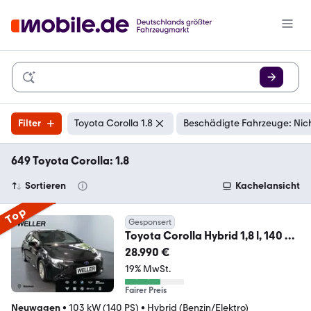
Filter
Toyota Corolla 1.8
Beschädigte Fahrzeuge: Nic
649 Toyota Corolla: 1.8
Sortieren
Kachelansicht
Top
Gesponsert
Toyota Corolla Hybrid 1,8 l, 140 PS
CVT. 4x2, Hybrid 5-
28.990 €
19% MwSt.
Fairer Preis
Neuwagen
•
103 kW (140 PS)
•
Hybrid (Benzin/Elektro)