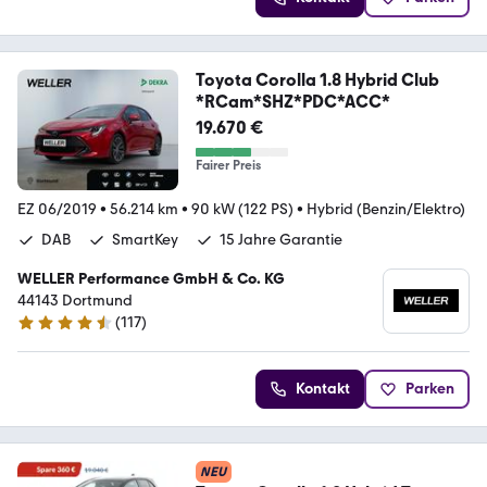
Toyota Corolla 1.8 Hybrid Club
*RCam*SHZ*PDC*ACC*
19.670 €
Fairer Preis
EZ 06/2019
•
56.214 km
•
90 kW (122 PS)
•
Hybrid (Benzin/Elektro)
DAB
SmartKey
15 Jahre Garantie
WELLER Performance GmbH & Co. KG
44143 Dortmund
(
117
)
4.6 Sterne
Kontakt
Parken
NEU