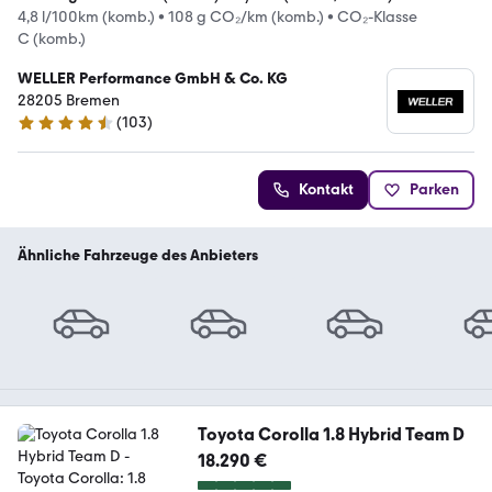
4,8 l/100km (komb.)
•
108 g CO₂/km (komb.)
•
CO₂-Klasse
C (komb.)
WELLER Performance GmbH & Co. KG
28205 Bremen
(
103
)
4.3 Sterne
Kontakt
Parken
Ähnliche Fahrzeuge des Anbieters
Toyota Corolla 1.8 Hybrid Team D
18.290 €