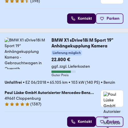
(
398
)
4.7 Sterne
Kontakt
Parken
BMW X1 sDrive18i M Sport 19"
Anhängekupplung Kamera
Lieferung möglich
22.800 €
ggf. zzgl. Lieferkosten
Guter Preis
Unfallfrei
•
EZ 06/2018
•
65.105 km
•
103 kW (140 PS)
•
Benzin
Paul Lüske GmbH Autorisierter Mercedes-Benz
Service & Junge Sterne Verkauf
49661 Cloppenburg
(
1387
)
4.9 Sterne
Kontakt
Parken