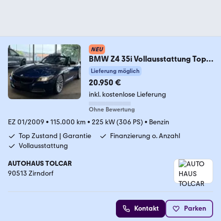
NEU
BMW Z4 35i Vollausstattung Top
Zustand Garantie
Lieferung möglich
20.950 €
inkl. kostenlose Lieferung
Ohne Bewertung
EZ 01/2009
•
115.000 km
•
225 kW (306 PS)
•
Benzin
Top Zustand | Garantie
Finanzierung o. Anzahl
Vollausstattung
AUTOHAUS TOLCAR
90513 Zirndorf
Kontakt
Parken