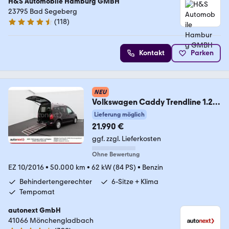
H&S Automobile Hamburg GMBH
23795 Bad Segeberg
(
118
)
4.6 Sterne
Kontakt
Parken
NEU
Volkswagen Caddy Trendline 1.2
TSI *Rollstuhl-Rampe* 3315
Lieferung möglich
21.990 €
ggf. zzgl. Lieferkosten
Ohne Bewertung
EZ 10/2016
•
50.000 km
•
62 kW (84 PS)
•
Benzin
Behindertengerechter
6-Sitze + Klima
Tempomat
autonext GmbH
41066 Mönchengladbach