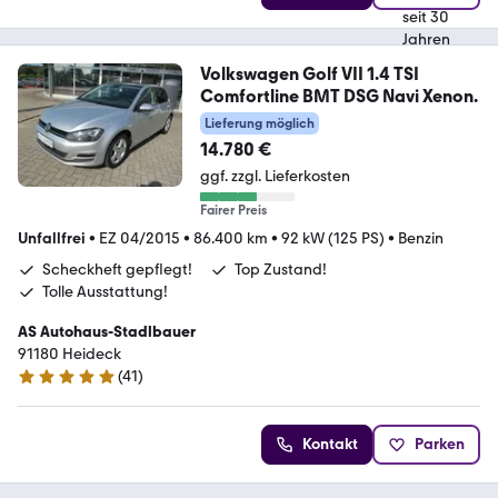
Volkswagen Golf VII 1.4 TSI
Comfortline BMT DSG Navi Xenon.
Lieferung möglich
14.780 €
ggf. zzgl. Lieferkosten
Fairer Preis
Unfallfrei
•
EZ 04/2015
•
86.400 km
•
92 kW (125 PS)
•
Benzin
Scheckheft gepflegt!
Top Zustand!
Tolle Ausstattung!
AS Autohaus-Stadlbauer
91180 Heideck
(
41
)
5 Sterne
Kontakt
Parken