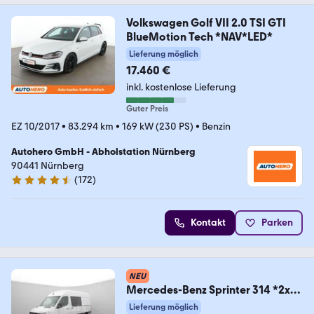
Volkswagen Golf VII 2.0 TSI GTI
BlueMotion Tech *NAV*LED*
Lieferung möglich
17.460 €
inkl. kostenlose Lieferung
Guter Preis
EZ 10/2017
•
83.294 km
•
169 kW (230 PS)
•
Benzin
Autohero GmbH - Abholstation Nürnberg
90441 Nürnberg
(
172
)
4.5 Sterne
Kontakt
Parken
NEU
Mercedes-Benz Sprinter 314 *2x
Schiebetür* KAMERA+NAVI+PDC
Lieferung möglich