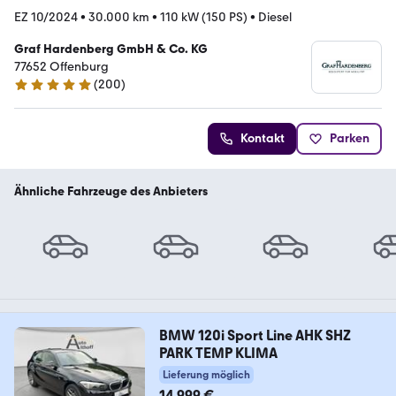
EZ 10/2024
•
30.000 km
•
110 kW (150 PS)
•
Diesel
Graf Hardenberg GmbH & Co. KG
77652 Offenburg
(
200
)
4.8 Sterne
Kontakt
Parken
Ähnliche Fahrzeuge des Anbieters
BMW 120i Sport Line AHK SHZ
PARK TEMP KLIMA
Lieferung möglich
14.999 €