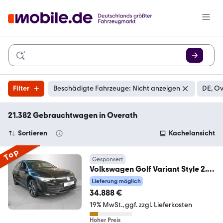
Filter
Beschädigte Fahrzeuge: Nicht anzeigen
DE, Ov
21.382 Gebrauchtwagen in Overath
Sortieren
Kachelansicht
Top
Gesponsert
Volkswagen Golf Variant Style 2.0
TDI DSG AHK Navi
Lieferung möglich
34.888 €
19% MwSt.
ggf. zzgl. Lieferkosten
Hoher Preis