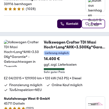
30916 Isernhagen
(
1028
)
4.5 Sterne
Kontakt
Parken
Volkswagen Crafter TDI Maxi
Hoch+Lang*AHK=3.500Kg*Garan
tie*
Lieferung möglich
14.400 €
ggf. zzgl. Lieferkosten
Sehr guter Preis
EZ 04/2015
•
129.900 km
•
120 kW (163 PS)
•
Diesel
Finanzierung möglich
Online Kauf möglich
Tüv&Inspektion=NEU
Nutzfahrzeuge West ® GmbH
45711 Datteln
(
201
)