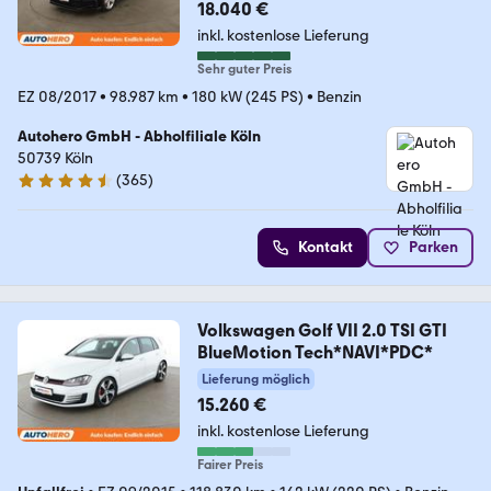
18.040 €
inkl. kostenlose Lieferung
Sehr guter Preis
EZ 08/2017
•
98.987 km
•
180 kW (245 PS)
•
Benzin
Autohero GmbH - Abholfiliale Köln
50739 Köln
(
365
)
4.6 Sterne
Kontakt
Parken
Volkswagen Golf VII 2.0 TSI GTI
BlueMotion Tech*NAVI*PDC*
Lieferung möglich
15.260 €
inkl. kostenlose Lieferung
Fairer Preis