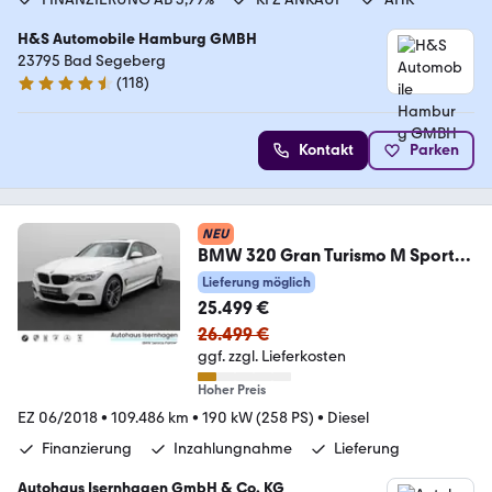
H&S Automobile Hamburg GMBH
23795 Bad Segeberg
(
118
)
4.6 Sterne
Kontakt
Parken
NEU
BMW 320 Gran Turismo M Sport
Kamera Alarm HUD 19Zoll
Lieferung möglich
25.499 €
26.499 €
ggf. zzgl. Lieferkosten
Hoher Preis
EZ 06/2018
•
109.486 km
•
190 kW (258 PS)
•
Diesel
Finanzierung
Inzahlungnahme
Lieferung
Autohaus Isernhagen GmbH & Co. KG