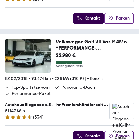
4.9 Sterne
Kontakt
Parken
Volkswagen Golf VII Var. R 4Mo
*PERFORMANCE-
PAK*LEDER*NAVI
22.980 €
Sehr guter Preis
EZ 02/2018
•
93.674 km
•
228 kW (310 PS)
•
Benzin
Top-Sportsitze vorn
Panorama-Dach
Performance-Paket
Autohaus Elegance e.K.- Ihr Premiumhändler seit 30
Jahren
51147 Köln
(
334
)
4.7 Sterne
Kontakt
Parken