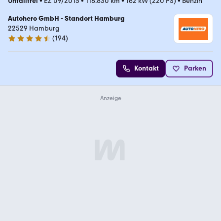
Unfallfrei
•
EZ 09/2015
•
118.830 km
•
162 kW (220 PS)
•
Benzin
Autohero GmbH - Standort Hamburg
22529 Hamburg
(
194
)
4.6 Sterne
Kontakt
Parken