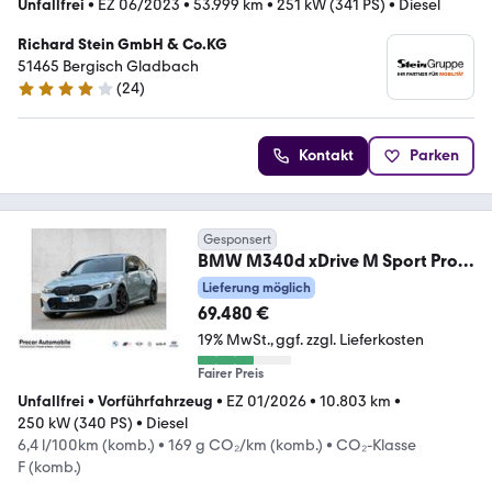
Unfallfrei
•
EZ 06/2023
•
53.999 km
•
251 kW (341 PS)
•
Diesel
Richard Stein GmbH & Co.KG
51465 Bergisch Gladbach
(
24
)
4.1 Sterne
Kontakt
Parken
Gesponsert
BMW M340d xDrive M Sport Pro
DA Prof Pa+ H/K PANO 19
Lieferung möglich
69.480 €
19% MwSt.
ggf. zzgl. Lieferkosten
Fairer Preis
Unfallfrei
•
Vorführfahrzeug
•
EZ 01/2026
•
10.803 km
•
250 kW (340 PS)
•
Diesel
6,4 l/100km (komb.)
•
169 g CO₂/km (komb.)
•
CO₂-Klasse
F (komb.)