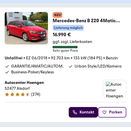
NEU
Mercedes-Benz B 220 4Matic
Urban Style Edition Garantie
Lieferung möglich
*AHK.
16.990 €
ggf. zzgl. Lieferkosten
Sehr guter Preis
Unfallfrei
•
EZ 06/2018
•
92.703 km
•
135 kW (184 PS)
•
Benzin
GARANTIE/4MATIC/AUTOM.
Urban Style/LED/Kamera
Business-Paket/Keyless
Autocenter Hoengen
52477 Alsdorf
(
274
)
4.5 Sterne
Kontakt
Parken