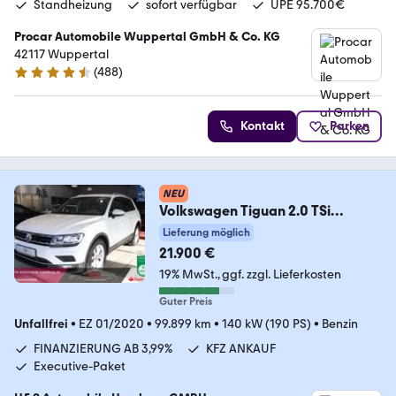
Standheizung
sofort verfügbar
UPE 95.700€
Procar Automobile Wuppertal GmbH & Co. KG
42117 Wuppertal
(
488
)
4.5 Sterne
Kontakt
Parken
NEU
Volkswagen Tiguan 2.0 TSi
4Motion Standheizung*
Lieferung möglich
21.900 €
19% MwSt.
ggf. zzgl. Lieferkosten
Guter Preis
Unfallfrei
•
EZ 01/2020
•
99.899 km
•
140 kW (190 PS)
•
Benzin
FINANZIERUNG AB 3,99%
KFZ ANKAUF
Executive-Paket