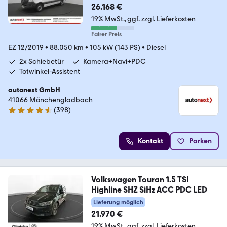
(37
26.168 €
19% MwSt.
ggf. zzgl. Lieferkosten
Fairer Preis
EZ 12/2019
•
88.050 km
•
105 kW (143 PS)
•
Diesel
2x Schiebetür
Kamera+Navi+PDC
Totwinkel-Assistent
autonext GmbH
41066 Mönchengladbach
(
398
)
4.7 Sterne
Kontakt
Parken
Volkswagen Touran 1.5 TSI
Highline SHZ SiHz ACC PDC LED
Lieferung möglich
21.970 €
19% MwSt.
ggf. zzgl. Lieferkosten