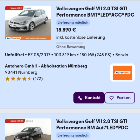
Volkswagen Golf VII 2.0 TSI GTI
Performance BMT*LED*ACC*PDC
Lieferung möglich
18.890 €
inkl. kostenlose Lieferung
Ohne Bewertung
Unfallfrei
•
EZ 08/2017
•
103.319 km
•
180 kW (245 PS)
•
Benzin
Autohero GmbH - Abholstation Nürnberg
90441 Nürnberg
(
172
)
4.5 Sterne
Kontakt
Parken
Volkswagen Golf VII 2.0 TSI GTI
Performance BM Aut.*LED*PDC
Lieferung möglich