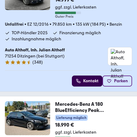
ggf. zzgl. Lieferkosten
Guter Preis
Unfallfrei
•
EZ 12/2016
•
79.850 km
•
135 kW (184 PS)
•
Benzin
TOP-Händler 2025
Finanzierung möglich
Inzahlungnahme möglich
Auto Althoff, Inh. Julian Althoff
71254 Ditzingen (bei Stuttgart)
(
348
)
4.7 Sterne
Kontakt
Parken
Mercedes-Benz A 180
BlueEfficiency Peak
Garantie*Amg Line*KeyL
Lieferung möglich
18.990 €
ggf. zzgl. Lieferkosten