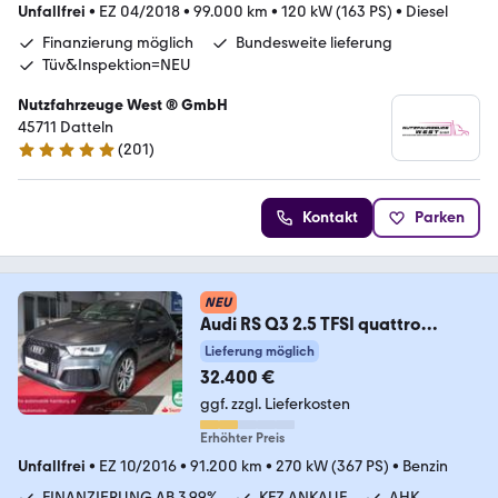
Unfallfrei
•
EZ 04/2018
•
99.000 km
•
120 kW (163 PS)
•
Diesel
Finanzierung möglich
Bundesweite lieferung
Tüv&Inspektion=NEU
Nutzfahrzeuge West ® GmbH
45711 Datteln
(
201
)
4.9 Sterne
Kontakt
Parken
NEU
Audi RS Q3 2.5 TFSI quattro
performance PANORAMA*KAME
Lieferung möglich
32.400 €
ggf. zzgl. Lieferkosten
Erhöhter Preis
Unfallfrei
•
EZ 10/2016
•
91.200 km
•
270 kW (367 PS)
•
Benzin
FINANZIERUNG AB 3,99%
KFZ ANKAUF
AHK