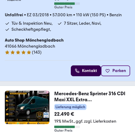
Guter Preis
Unfallfrei
•
EZ 03/2018
•
57.000 km
•
110 kW (150 PS)
•
Benzin
Tüv & Inspektion Neu,
7 Sitzer, Leder, Navi,
Scheckheftgepflegt,
Auto Shop Mönchengladbach
41066 Mönchengladbach
(
143
)
4.9 Sterne
Kontakt
Parken
Mercedes-Benz Sprinter 316 CDI
Maxi XXL Extra
Lang+Hoch*1.Hand
Lieferung möglich
22.490 €
19% MwSt.
ggf. zzgl. Lieferkosten
Guter Preis