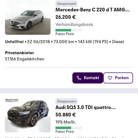
Gesponsert
Mercedes-Benz C 220 d T AMG
Line | Pano | ACC |
26.200 €
Verhandlungsbasis
Fairer Preis
Unfallfrei
•
EZ 06/2018
•
73.000 km
•
143 kW (194 PS)
•
Diesel
Privatanbieter
51766 Engelskirchen
Kontakt
Parken
Gesponsert
Audi SQ5 3.0 TDI quattro
MATRIX+APP+AHK+StandH+ACC
50.880 €
19% MwSt.
Fairer Preis