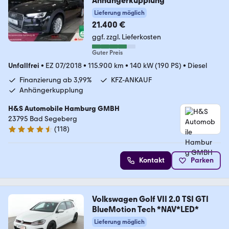
Anhängerkupplung
Lieferung möglich
21.400 €
ggf. zzgl. Lieferkosten
Guter Preis
Unfallfrei
•
EZ 07/2018
•
115.900 km
•
140 kW (190 PS)
•
Diesel
Finanzierung ab 3,99%
KFZ-ANKAUF
Anhängerkupplung
H&S Automobile Hamburg GMBH
23795 Bad Segeberg
(
118
)
4.6 Sterne
Kontakt
Parken
Volkswagen Golf VII 2.0 TSI GTI
BlueMotion Tech *NAV*LED*
Lieferung möglich