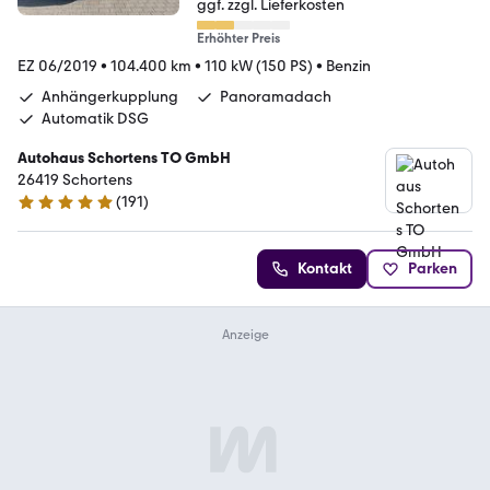
ggf. zzgl. Lieferkosten
Erhöhter Preis
EZ 06/2019
•
104.400 km
•
110 kW (150 PS)
•
Benzin
Anhängerkupplung
Panoramadach
Automatik DSG
Autohaus Schortens TO GmbH
26419 Schortens
(
191
)
5 Sterne
Kontakt
Parken