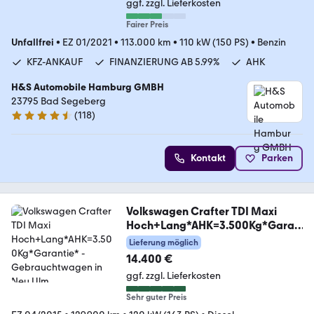
ggf. zzgl. Lieferkosten
Fairer Preis
Unfallfrei
•
EZ 01/2021
•
113.000 km
•
110 kW (150 PS)
•
Benzin
KFZ-ANKAUF
FINANZIERUNG AB 5.99%
AHK
H&S Automobile Hamburg GMBH
23795 Bad Segeberg
(
118
)
4.6 Sterne
Kontakt
Parken
Volkswagen Crafter TDI Maxi
Hoch+Lang*AHK=3.500Kg*Garan
tie*
Lieferung möglich
14.400 €
ggf. zzgl. Lieferkosten
Sehr guter Preis