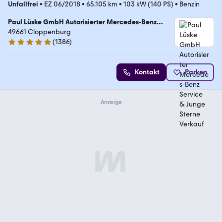
Unfallfrei
•
EZ 06/2018
•
65.105 km
•
103 kW (140 PS)
•
Benzin
Paul Lüske GmbH Autorisierter Mercedes-Benz
Service & Junge Sterne Verkauf
49661 Cloppenburg
(
1386
)
4.9 Sterne
Kontakt
Parken