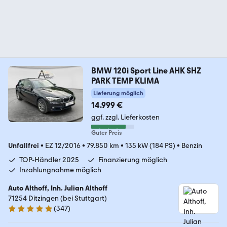
BMW 120i Sport Line AHK SHZ
PARK TEMP KLIMA
Lieferung möglich
14.999 €
ggf. zzgl. Lieferkosten
Guter Preis
Unfallfrei
•
EZ 12/2016
•
79.850 km
•
135 kW (184 PS)
•
Benzin
TOP-Händler 2025
Finanzierung möglich
Inzahlungnahme möglich
Auto Althoff, Inh. Julian Althoff
71254 Ditzingen (bei Stuttgart)
(
347
)
4.8 Sterne