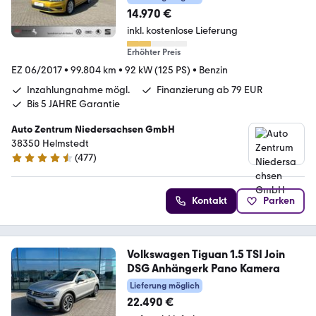
14.970 €
inkl. kostenlose Lieferung
Erhöhter Preis
EZ 06/2017
•
99.804 km
•
92 kW (125 PS)
•
Benzin
Inzahlungnahme mögl.
Finanzierung ab 79 EUR
Bis 5 JAHRE Garantie
Auto Zentrum Niedersachsen GmbH
38350 Helmstedt
(
477
)
4.5 Sterne
Kontakt
Parken
Volkswagen Tiguan 1.5 TSI Join
DSG Anhängerk Pano Kamera
Lieferung möglich
22.490 €