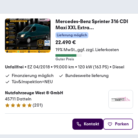
Mercedes-Benz Sprinter 316 CDI
Maxi XXL Extra
Lang+Hoch*1.Hand
Lieferung möglich
22.490 €
19% MwSt.
ggf. zzgl. Lieferkosten
Guter Preis
Unfallfrei
•
EZ 04/2018
•
99.000 km
•
120 kW (163 PS)
•
Diesel
Finanzierung möglich
Bundesweite lieferung
Tüv&Inspektion=NEU
Nutzfahrzeuge West ® GmbH
45711 Datteln
(
201
)
4.9 Sterne
Kontakt
Parken