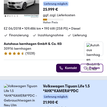
Kamera Alarm HUD 19Zoll
Lieferung möglich
25.999 €
ggf. zzgl. Lieferkosten
Hoher Preis
EZ 06/2018
•
109.486 km
•
190 kW (258 PS)
•
Diesel
Finanzierung
Inzahlungnahme
Lieferung
Autohaus Isernhagen GmbH & Co. KG
30916 Isernhagen
(
1028
)
4.5 Sterne
Kontakt
Parken
Volkswagen Tiguan Life 1.5
*AHK*KAMERA*PDC
Lieferung möglich
21.900 €