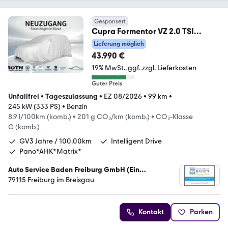
Gesponsert
Cupra Formentor VZ 2.0 TSI
Navi*AHK*Pano*Matrix*GV5*
Lieferung möglich
43.990 €
19% MwSt.
ggf. zzgl. Lieferkosten
Guter Preis
Unfallfrei
•
Tageszulassung
•
EZ 08/2026
•
99 km
•
245 kW (333 PS)
•
Benzin
8,9 l/100km (komb.)
•
201 g CO₂/km (komb.)
•
CO₂-Klasse
G (komb.)
GV3 Jahre / 100.00km
Intelligent Drive
Pano*AHK*Matrix*
Auto Service Baden Freiburg GmbH (Ein
Unternehmen der Auto Roth Gruppe)
79115 Freiburg im Breisgau
Kontakt
Parken