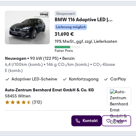
Gesponsert
BMW 116 Adaptive LED |
Komfortzugang | CarPlay
Lieferung möglich
31.690 €
19% MwSt.
ggf. zzgl. Lieferkosten
Fairer Preis
Neuwagen
•
90 kW (122 PS)
•
Benzin
6,4 l/100km (komb.)
•
146 g CO₂/km (komb.)
•
CO₂-Klasse
E (komb.)
Adaptiver LED-Scheinw
Komfortzugang
CarPlay
Auto-Zentrum Bernhard Ernst GmbH & Co. KG
58455 Witten
(
312
)
4.6 Sterne
Kontakt
Parken