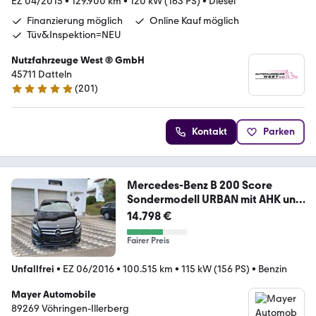
EZ 04/2015
•
129.900 km
•
120 kW (163 PS)
•
Diesel
Finanzierung möglich
Online Kauf möglich
Tüv&Inspektion=NEU
Nutzfahrzeuge West ® GmbH
45711 Datteln
(
201
)
4.9 Sterne
Kontakt
Parken
Mercedes-Benz B 200 Score
Sondermodell URBAN mit AHK und
LED
14.798 €
Fairer Preis
Unfallfrei
•
EZ 06/2016
•
100.515 km
•
115 kW (156 PS)
•
Benzin
Mayer Automobile
89269 Vöhringen-Illerberg