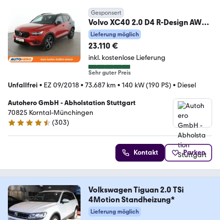
Gesponsert
Volvo XC40 2.0 D4 R-Design AWD
Aut.*NAVI*LED*ACC*CAM*
Lieferung möglich
23.110 €
inkl. kostenlose Lieferung
Sehr guter Preis
Unfallfrei
•
EZ 09/2018
•
73.687 km
•
140 kW (190 PS)
•
Diesel
Autohero GmbH - Abholstation Stuttgart
70825 Korntal-Münchingen
(
303
)
4.4 Sterne
Kontakt
Parken
Volkswagen Tiguan 2.0 TSi
4Motion Standheizung*
Lieferung möglich