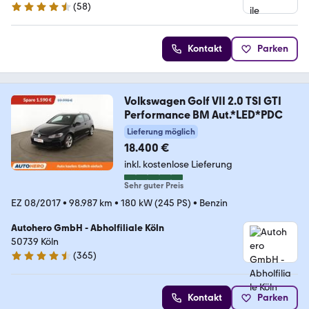
(
58
)
4.7 Sterne
Kontakt
Parken
Volkswagen Golf VII 2.0 TSI GTI
Performance BM Aut.*LED*PDC
Lieferung möglich
18.400 €
inkl. kostenlose Lieferung
Sehr guter Preis
EZ 08/2017
•
98.987 km
•
180 kW (245 PS)
•
Benzin
Autohero GmbH - Abholfiliale Köln
50739 Köln
(
365
)
4.6 Sterne
Kontakt
Parken