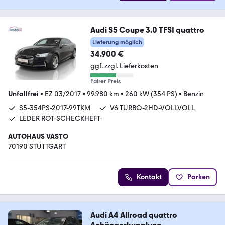
Audi S5 Coupe 3.0 TFSI quattro
Lieferung möglich
34.900 €
ggf. zzgl. Lieferkosten
Fairer Preis
Unfallfrei
•
EZ 03/2017
•
99.980 km
•
260 kW (354 PS)
•
Benzin
S5-354PS-2017-99TKM
V6 TURBO-2HD-VOLLVOLL
LEDER ROT-SCHECKHEFT-
AUTOHAUS VASTO
70190 STUTTGART
Kontakt
Parken
Audi A4 Allroad quattro