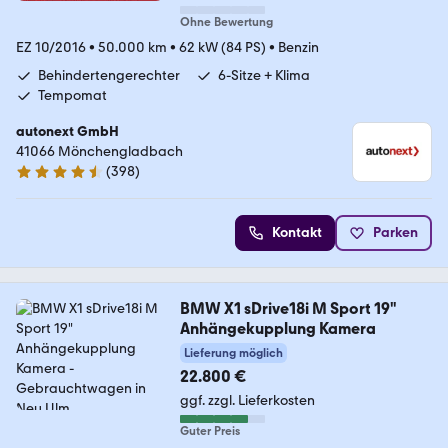
Ohne Bewertung
EZ 10/2016
•
50.000 km
•
62 kW (84 PS)
•
Benzin
Behindertengerechter
6-Sitze + Klima
Tempomat
autonext GmbH
41066 Mönchengladbach
(
398
)
4.7 Sterne
Kontakt
Parken
BMW X1 sDrive18i M Sport 19"
Anhängekupplung Kamera
Lieferung möglich
22.800 €
ggf. zzgl. Lieferkosten
Guter Preis