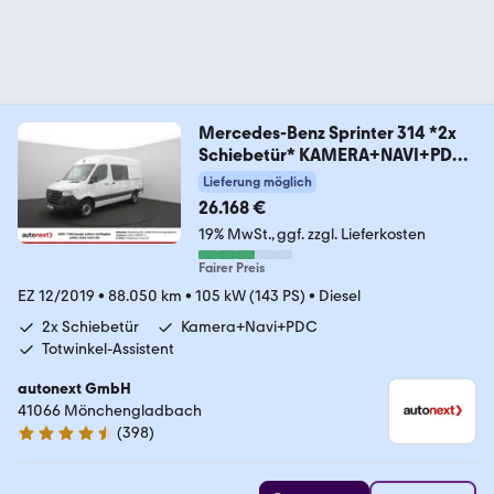
Mercedes-Benz Sprinter 314 *2x
Schiebetür* KAMERA+NAVI+PDC
(37
Lieferung möglich
26.168 €
19% MwSt.
ggf. zzgl. Lieferkosten
Fairer Preis
EZ 12/2019
•
88.050 km
•
105 kW (143 PS)
•
Diesel
2x Schiebetür
Kamera+Navi+PDC
Totwinkel-Assistent
autonext GmbH
41066 Mönchengladbach
(
398
)
4.7 Sterne