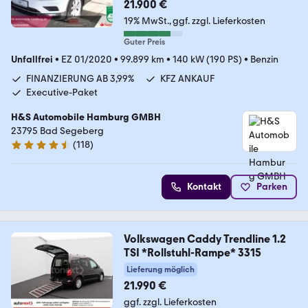
21.900 €
19% MwSt.
ggf. zzgl. Lieferkosten
Guter Preis
Unfallfrei
•
EZ 01/2020
•
99.899 km
•
140 kW (190 PS)
•
Benzin
FINANZIERUNG AB 3,99%
KFZ ANKAUF
Executive-Paket
H&S Automobile Hamburg GMBH
23795 Bad Segeberg
(
118
)
4.6 Sterne
Kontakt
Parken
Volkswagen Caddy Trendline 1.2
TSI *Rollstuhl-Rampe* 3315
Lieferung möglich
21.990 €
ggf. zzgl. Lieferkosten