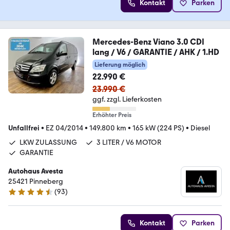
Kontakt
Parken
Mercedes-Benz Viano 3.0 CDI
lang / V6 / GARANTIE / AHK / 1.HD
Lieferung möglich
22.990 €
23.990 €
ggf. zzgl. Lieferkosten
Erhöhter Preis
Unfallfrei
•
EZ 04/2014
•
149.800 km
•
165 kW (224 PS)
•
Diesel
LKW ZULASSUNG
3 LITER / V6 MOTOR
GARANTIE
Autohaus Avesta
25421 Pinneberg
(
93
)
4.6 Sterne
Kontakt
Parken