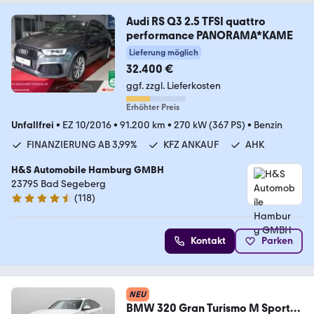
Audi RS Q3 2.5 TFSI quattro
performance PANORAMA*KAME
Lieferung möglich
32.400 €
ggf. zzgl. Lieferkosten
Erhöhter Preis
Unfallfrei
•
EZ 10/2016
•
91.200 km
•
270 kW (367 PS)
•
Benzin
FINANZIERUNG AB 3,99%
KFZ ANKAUF
AHK
H&S Automobile Hamburg GMBH
23795 Bad Segeberg
(
118
)
4.6 Sterne
Kontakt
Parken
NEU
BMW 320 Gran Turismo M Sport