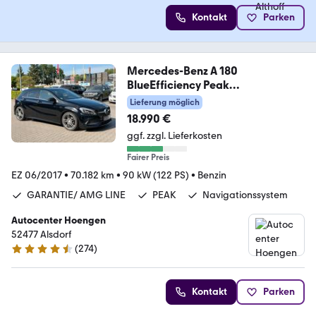
Kontakt
Parken
Mercedes-Benz A 180
BlueEfficiency Peak
Garantie*Amg Line*KeyL
Lieferung möglich
18.990 €
ggf. zzgl. Lieferkosten
Fairer Preis
EZ 06/2017
•
70.182 km
•
90 kW (122 PS)
•
Benzin
GARANTIE/ AMG LINE
PEAK
Navigationssystem
Autocenter Hoengen
52477 Alsdorf
(
274
)
4.5 Sterne
Kontakt
Parken