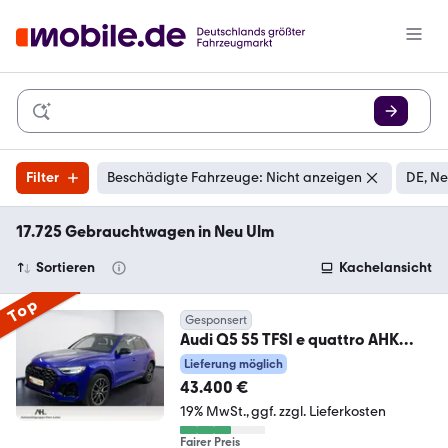
Filter
Beschädigte Fahrzeuge: Nicht anzeigen
DE, Ne
17.725 Gebrauchtwagen in Neu Ulm
Sortieren
Kachelansicht
Top
Gesponsert
Audi Q5 55 TFSI e quattro AHK
Rückfahrkamera S line
Lieferung möglich
43.400 €
19% MwSt.
ggf. zzgl. Lieferkosten
Fairer Preis