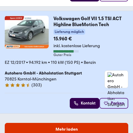
Volkswagen Golf VII 1.5 TSI ACT
Highline BlueMotion Tech
Lieferung möglich
15.960 €
inkl. kostenlose Lieferung
Guter Preis
EZ 12/2017
•
94.192 km
•
110 kW (150 PS)
•
Benzin
Autohero GmbH - Abholstation Stuttgart
70825 Korntal-Münchingen
(
303
)
4.4 Sterne
Kontakt
Parken
Mehr laden