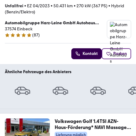
Unfallfrei
•
EZ 04/2023
•
50.431 km
•
270 kW (367 PS)
•
Hybrid
(Benzin/Elektro)
Automobilgruppe Harz-Leine GmbH Autohaus
Hübener
37574 Einbeck
(
87
)
4.9 Sterne
Kontakt
Parken
Ähnliche Fahrzeuge des Anbieters
Volkswagen Golf 1.4TSI AZN-
Haus-Förderung* NAVI Massage
ACC
Lieferung möglich