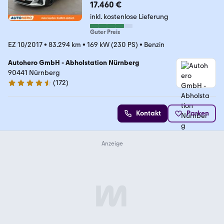
17.460 €
inkl. kostenlose Lieferung
Guter Preis
EZ 10/2017
•
83.294 km
•
169 kW (230 PS)
•
Benzin
Autohero GmbH - Abholstation Nürnberg
90441 Nürnberg
(
172
)
4.5 Sterne
Kontakt
Parken