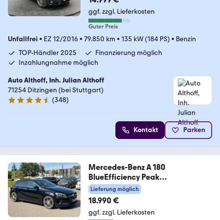
ggf. zzgl. Lieferkosten
Guter Preis
Unfallfrei
•
EZ 12/2016
•
79.850 km
•
135 kW (184 PS)
•
Benzin
TOP-Händler 2025
Finanzierung möglich
Inzahlungnahme möglich
Auto Althoff, Inh. Julian Althoff
71254 Ditzingen (bei Stuttgart)
(
348
)
4.7 Sterne
Kontakt
Parken
Mercedes-Benz A 180
BlueEfficiency Peak
Garantie*Amg Line*KeyL
Lieferung möglich
18.990 €
ggf. zzgl. Lieferkosten