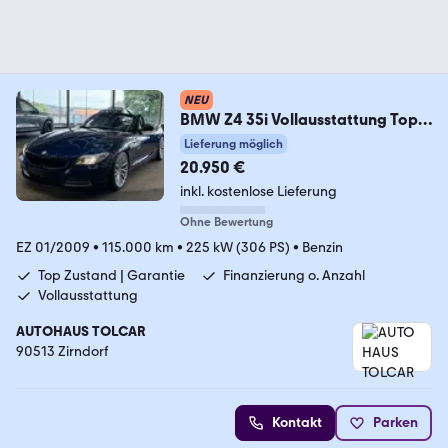
NEU
BMW Z4 35i Vollausstattung Top
Zustand Garantie
Lieferung möglich
20.950 €
inkl. kostenlose Lieferung
Ohne Bewertung
EZ 01/2009
•
115.000 km
•
225 kW (306 PS)
•
Benzin
Top Zustand | Garantie
Finanzierung o. Anzahl
Vollausstattung
AUTOHAUS TOLCAR
90513 Zirndorf
Kontakt
Parken