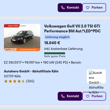
Kontakt
Parken
Volkswagen Golf VII 2.0 TSI GTI
Performance BM Aut.*LED*PDC
Lieferung möglich
18.040 €
inkl. kostenlose Lieferung
Sehr guter Preis
EZ 08/2017
•
98.987 km
•
180 kW (245 PS)
•
Benzin
Autohero GmbH - Abholfiliale Köln
50739 Köln
(
365
)
4.6 Sterne
Kontakt
Parken