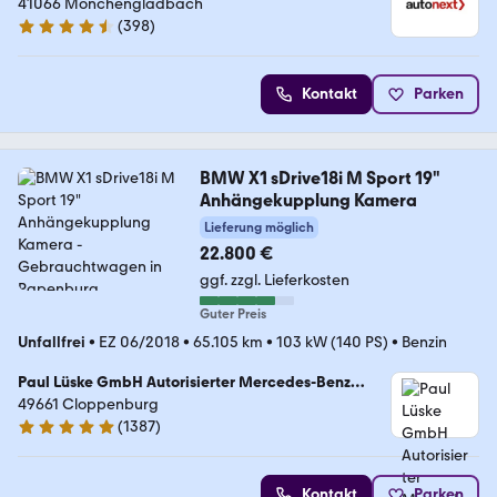
41066 Mönchengladbach
(
398
)
4.7 Sterne
Kontakt
Parken
BMW X1 sDrive18i M Sport 19"
Anhängekupplung Kamera
Lieferung möglich
22.800 €
ggf. zzgl. Lieferkosten
Guter Preis
Unfallfrei
•
EZ 06/2018
•
65.105 km
•
103 kW (140 PS)
•
Benzin
Paul Lüske GmbH Autorisierter Mercedes-Benz
Service & Junge Sterne Verkauf
49661 Cloppenburg
(
1387
)
4.9 Sterne
Kontakt
Parken