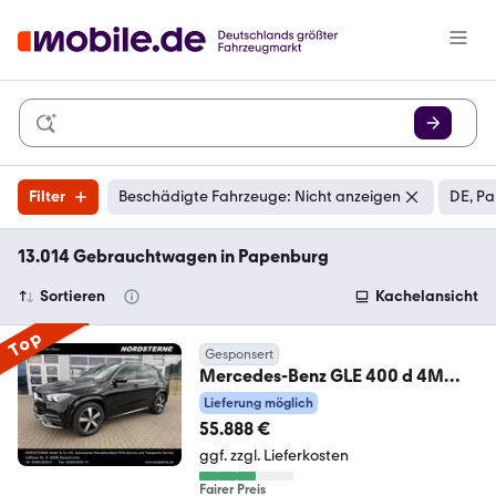
Filter
Beschädigte Fahrzeuge: Nicht anzeigen
DE, Pa
13.014 Gebrauchtwagen in Papenburg
Sortieren
Kachelansicht
Top
Gesponsert
Mercedes-Benz GLE 400 d 4M
AMG Panorama Distronic
Lieferung möglich
MultibeamLED
55.888 €
ggf. zzgl. Lieferkosten
Fairer Preis