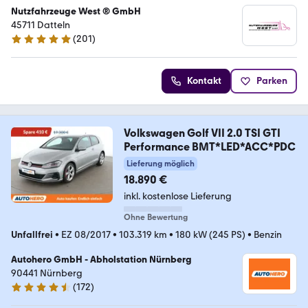
Nutzfahrzeuge West ® GmbH
45711 Datteln
(
201
)
4.9 Sterne
Kontakt
Parken
Volkswagen Golf VII 2.0 TSI GTI
Performance BMT*LED*ACC*PDC
Lieferung möglich
18.890 €
inkl. kostenlose Lieferung
Ohne Bewertung
Unfallfrei
•
EZ 08/2017
•
103.319 km
•
180 kW (245 PS)
•
Benzin
Autohero GmbH - Abholstation Nürnberg
90441 Nürnberg
(
172
)
4.5 Sterne