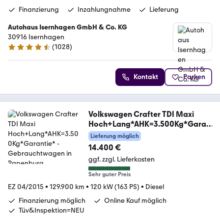
Finanzierung
Inzahlungnahme
Lieferung
Autohaus Isernhagen GmbH & Co. KG
30916 Isernhagen
(
1028
)
4.5 Sterne
Kontakt
Parken
Volkswagen Crafter TDI Maxi
Hoch+Lang*AHK=3.500Kg*Garan
tie*
Lieferung möglich
14.400 €
ggf. zzgl. Lieferkosten
Sehr guter Preis
EZ 04/2015
•
129.900 km
•
120 kW (163 PS)
•
Diesel
Finanzierung möglich
Online Kauf möglich
Tüv&Inspektion=NEU