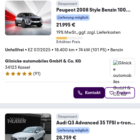
Gesponsert
Peugeot 2008 Style Benzin 100
Kamera SHZ PDC CarPlay
Lieferung möglich
21.995 €
19% MwSt.
ggf. zzgl. Lieferkosten
Erhöhter Preis
Unfallfrei
•
EZ 07/2025
•
18.400 km
•
74 kW (101 PS)
•
Benzin
Glinicke automobiles GmbH & Co. KG
34123 Kassel
(
91
)
4.8 Sterne
Kontakt
Parken
Gesponsert
Audi Q3 Advanced 35 TFSI s-tronic
NAVI Sportsitze vir
Lieferung möglich
28.759 €