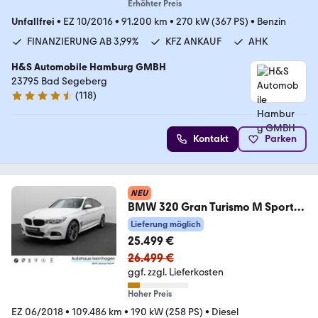
Erhöhter Preis
Unfallfrei
•
EZ 10/2016
•
91.200 km
•
270 kW (367 PS)
•
Benzin
FINANZIERUNG AB 3,99%
KFZ ANKAUF
AHK
H&S Automobile Hamburg GMBH
23795 Bad Segeberg
(
118
)
4.6 Sterne
Kontakt
Parken
NEU
BMW 320 Gran Turismo M Sport
Kamera Alarm HUD 19Zoll
Lieferung möglich
25.499 €
26.499 €
ggf. zzgl. Lieferkosten
Hoher Preis
EZ 06/2018
•
109.486 km
•
190 kW (258 PS)
•
Diesel