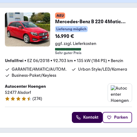
NEU
Mercedes-Benz B 220 4Matic
Urban Style Edition Garantie
Lieferung möglich
*AHK.
16.990 €
ggf. zzgl. Lieferkosten
Sehr guter Preis
Unfallfrei
•
EZ 06/2018
•
92.703 km
•
135 kW (184 PS)
•
Benzin
GARANTIE/4MATIC/AUTOM.
Urban Style/LED/Kamera
Business-Paket/Keyless
Autocenter Hoengen
52477 Alsdorf
(
274
)
4.5 Sterne
Kontakt
Parken