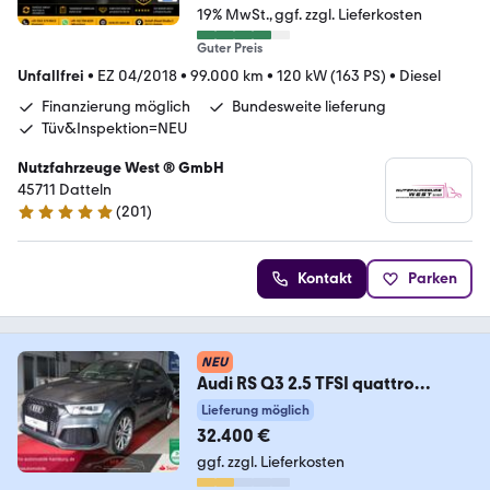
19% MwSt.
ggf. zzgl. Lieferkosten
Guter Preis
Unfallfrei
•
EZ 04/2018
•
99.000 km
•
120 kW (163 PS)
•
Diesel
Finanzierung möglich
Bundesweite lieferung
Tüv&Inspektion=NEU
Nutzfahrzeuge West ® GmbH
45711 Datteln
(
201
)
4.9 Sterne
Kontakt
Parken
NEU
Audi RS Q3 2.5 TFSI quattro
performance PANORAMA*KAME
Lieferung möglich
32.400 €
ggf. zzgl. Lieferkosten