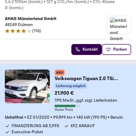
5,6 l/100km (komb.)
•
127 g CO₂/km (komb.)
•
CO₂-Klasse
D (komb.)
AHAG Münsterland GmbH
48249 Dülmen
(
116
)
4.1 Sterne
Kontakt
Parken
NEU
Volkswagen Tiguan 2.0 TSi
4Motion Standheizung*
Lieferung möglich
21.900 €
19% MwSt.
ggf. zzgl. Lieferkosten
Guter Preis
Unfallfrei
•
EZ 01/2020
•
99.899 km
•
140 kW (190 PS)
•
Benzin
FINANZIERUNG AB 3,99%
KFZ ANKAUF
Executive-Paket