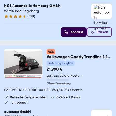
H&S Automobile Hamburg GMBH
23795 Bad Segeberg
(
118
)
4.6 Sterne
Kontakt
Parken
NEU
Volkswagen Caddy Trendline 1.2
TSI *Rollstuhl-Rampe* 3315
Lieferung möglich
21.990 €
ggf. zzgl. Lieferkosten
Ohne Bewertung
EZ 10/2016
•
50.000 km
•
62 kW (84 PS)
•
Benzin
Behindertengerechter
6-Sitze + Klima
Tempomat
autonext GmbH