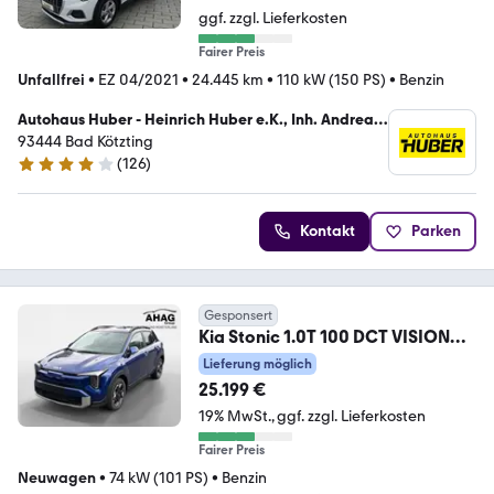
ggf. zzgl. Lieferkosten
Fairer Preis
Unfallfrei
•
EZ 04/2021
•
24.445 km
•
110 kW (150 PS)
•
Benzin
Autohaus Huber - Heinrich Huber e.K., Inh. Andreas
Huber
93444 Bad Kötzting
(
126
)
3.9 Sterne
Kontakt
Parken
Gesponsert
Kia Stonic 1.0T 100 DCT VISION
Vision
Lieferung möglich
25.199 €
19% MwSt.
ggf. zzgl. Lieferkosten
Fairer Preis
Neuwagen
•
74 kW (101 PS)
•
Benzin