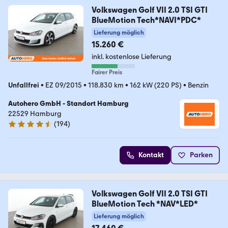
Volkswagen Golf VII 2.0 TSI GTI
BlueMotion Tech*NAVI*PDC*
Lieferung möglich
15.260 €
inkl. kostenlose Lieferung
Fairer Preis
Unfallfrei
•
EZ 09/2015
•
118.830 km
•
162 kW (220 PS)
•
Benzin
Autohero GmbH - Standort Hamburg
22529 Hamburg
(
194
)
4.6 Sterne
Kontakt
Parken
Volkswagen Golf VII 2.0 TSI GTI
BlueMotion Tech *NAV*LED*
Lieferung möglich