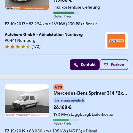
17.460 €
inkl. kostenlose Lieferung
Guter Preis
EZ 10/2017
•
83.294 km
•
169 kW (230 PS)
•
Benzin
Autohero GmbH - Abholstation Nürnberg
90441 Nürnberg
(
172
)
4.5 Sterne
Kontakt
Parken
NEU
Mercedes-Benz Sprinter 314 *2x
Schiebetür* KAMERA+NAVI+PDC
Lieferung möglich
(37
26.168 €
19% MwSt.
ggf. zzgl. Lieferkosten
Fairer Preis
EZ 12/2019
•
88.050 km
•
105 kW (143 PS)
•
Diesel