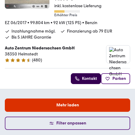
inkl. kostenlose Lieferung
Erhöhter Preis
EZ 06/2017
•
99.804 km
•
92 kW (125 PS)
•
Benzin
Inzahlungnahme mögl.
Finanzierung ab 79 EUR
Bis 5 JAHRE Garantie
Auto Zentrum Niedersachsen GmbH
38350 Helmstedt
(
480
)
4.5 Sterne
Kontakt
Parken
Mehr laden
Filter anpassen