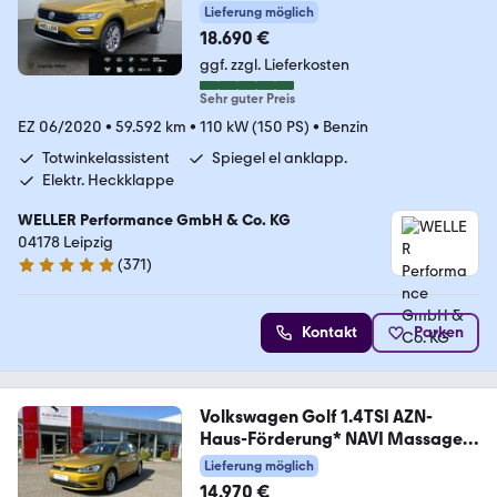
*StHz*ACC*SHZ*CAM*PDC*
Lieferung möglich
18.690 €
ggf. zzgl. Lieferkosten
Sehr guter Preis
EZ 06/2020
•
59.592 km
•
110 kW (150 PS)
•
Benzin
Totwinkelassistent
Spiegel el anklapp.
Elektr. Heckklappe
WELLER Performance GmbH & Co. KG
04178 Leipzig
(
371
)
4.8 Sterne
Kontakt
Parken
Volkswagen Golf 1.4TSI AZN-
Haus-Förderung* NAVI Massage
ACC
Lieferung möglich
14.970 €