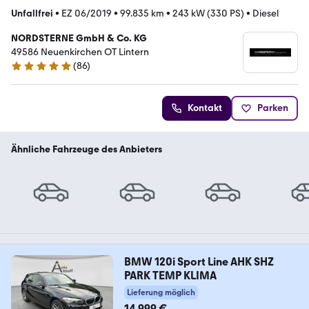
Unfallfrei
•
EZ 06/2019
•
99.835 km
•
243 kW (330 PS)
•
Diesel
NORDSTERNE GmbH & Co. KG
49586 Neuenkirchen OT Lintern
(
86
)
4.8 Sterne
Kontakt
Parken
Ähnliche Fahrzeuge des Anbieters
BMW 120i Sport Line AHK SHZ
PARK TEMP KLIMA
Lieferung möglich
14.999 €