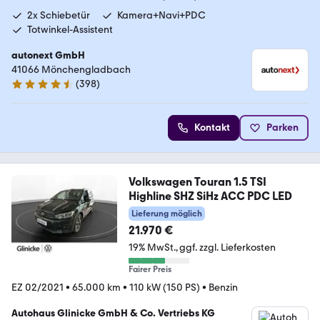
2x Schiebetür
Kamera+Navi+PDC
Totwinkel-Assistent
autonext GmbH
41066 Mönchengladbach
(
398
)
4.7 Sterne
Kontakt
Parken
Volkswagen Touran 1.5 TSI
Highline SHZ SiHz ACC PDC LED
Lieferung möglich
21.970 €
19% MwSt.
ggf. zzgl. Lieferkosten
Fairer Preis
EZ 02/2021
•
65.000 km
•
110 kW (150 PS)
•
Benzin
Autohaus Glinicke GmbH & Co. Vertriebs KG