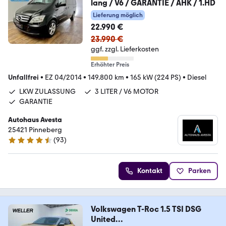
lang / V6 / GARANTIE / AHK / 1.HD
Lieferung möglich
22.990 €
23.990 €
ggf. zzgl. Lieferkosten
Erhöhter Preis
Unfallfrei
•
EZ 04/2014
•
149.800 km
•
165 kW (224 PS)
•
Diesel
LKW ZULASSUNG
3 LITER / V6 MOTOR
GARANTIE
Autohaus Avesta
25421 Pinneberg
(
93
)
4.6 Sterne
Kontakt
Parken
Volkswagen T-Roc 1.5 TSI DSG
United