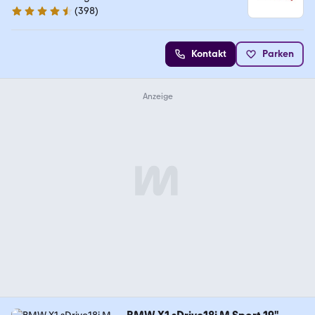
(
398
)
4.7 Sterne
Kontakt
Parken