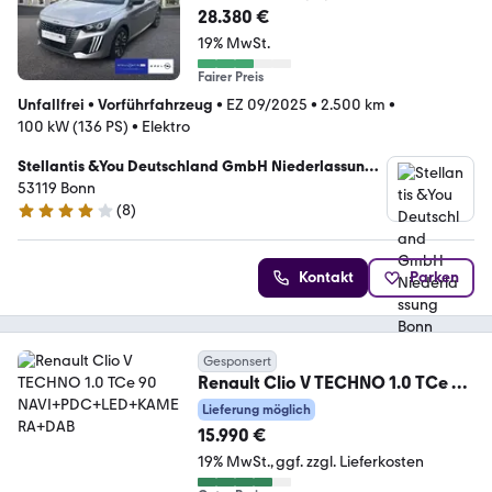
28.380 €
19% MwSt.
Fairer Preis
Unfallfrei
•
Vorführfahrzeug
•
EZ 09/2025
•
2.500 km
•
100 kW (136 PS)
•
Elektro
Stellantis &You Deutschland GmbH Niederlassung
Bonn
53119 Bonn
(
8
)
4 Sterne
Kontakt
Parken
Gesponsert
Renault Clio V TECHNO 1.0 TCe 90
NAVI+PDC+LED+KAMERA+DAB
Lieferung möglich
15.990 €
19% MwSt.
ggf. zzgl. Lieferkosten