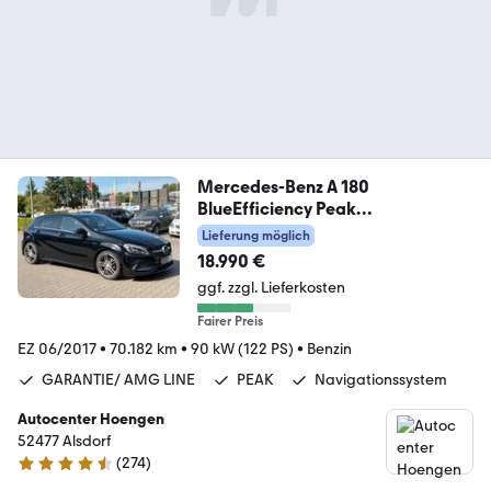
Mercedes-Benz A 180
BlueEfficiency Peak
Garantie*Amg Line*KeyL
Lieferung möglich
18.990 €
ggf. zzgl. Lieferkosten
Fairer Preis
EZ 06/2017
•
70.182 km
•
90 kW (122 PS)
•
Benzin
GARANTIE/ AMG LINE
PEAK
Navigationssystem
Autocenter Hoengen
52477 Alsdorf
(
274
)
4.5 Sterne