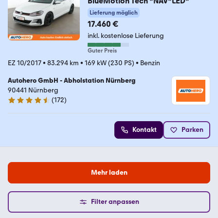
BlueMotion Tech *NAV*LED*
Lieferung möglich
17.460 €
inkl. kostenlose Lieferung
Guter Preis
EZ 10/2017
•
83.294 km
•
169 kW (230 PS)
•
Benzin
Autohero GmbH - Abholstation Nürnberg
90441 Nürnberg
(
172
)
4.5 Sterne
Kontakt
Parken
Mehr laden
Filter anpassen