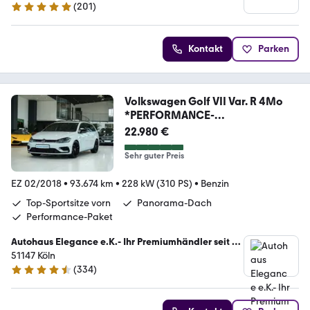
(
201
)
4.9 Sterne
Kontakt
Parken
Volkswagen Golf VII Var. R 4Mo
*PERFORMANCE-
PAK*LEDER*NAVI
22.980 €
Sehr guter Preis
EZ 02/2018
•
93.674 km
•
228 kW (310 PS)
•
Benzin
Top-Sportsitze vorn
Panorama-Dach
Performance-Paket
Autohaus Elegance e.K.- Ihr Premiumhändler seit 30
Jahren
51147 Köln
(
334
)
4.7 Sterne