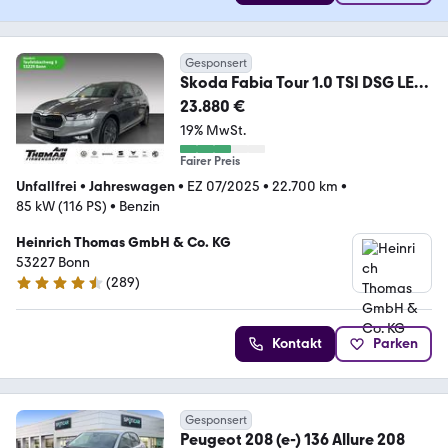
Gesponsert
Skoda Fabia Tour 1.0 TSI DSG LED
NAVI KESSY KAMERA
23.880 €
19% MwSt.
Fairer Preis
Unfallfrei
•
Jahreswagen
•
EZ 07/2025
•
22.700 km
•
85 kW (116 PS)
•
Benzin
Heinrich Thomas GmbH & Co. KG
53227 Bonn
(
289
)
4.5 Sterne
Kontakt
Parken
Gesponsert
Peugeot 208 (e-) 136 Allure 208