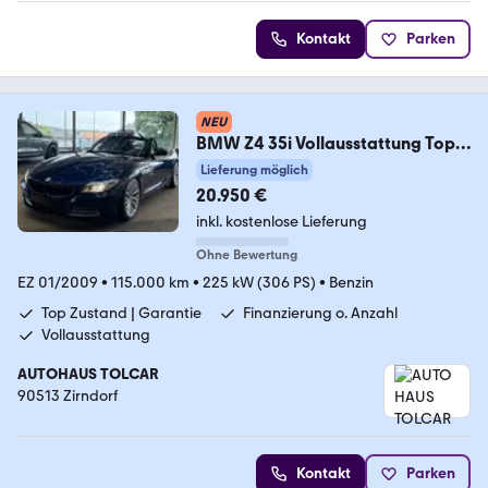
Kontakt
Parken
NEU
BMW Z4 35i Vollausstattung Top
Zustand Garantie
Lieferung möglich
20.950 €
inkl. kostenlose Lieferung
Ohne Bewertung
EZ 01/2009
•
115.000 km
•
225 kW (306 PS)
•
Benzin
Top Zustand | Garantie
Finanzierung o. Anzahl
Vollausstattung
AUTOHAUS TOLCAR
90513 Zirndorf
Kontakt
Parken