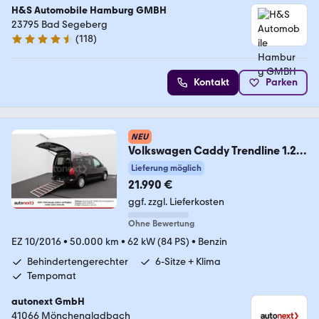
H&S Automobile Hamburg GMBH
23795 Bad Segeberg
(
118
)
4.6 Sterne
Kontakt
Parken
NEU
Volkswagen Caddy Trendline 1.2
TSI *Rollstuhl-Rampe* 3315
Lieferung möglich
21.990 €
ggf. zzgl. Lieferkosten
Ohne Bewertung
EZ 10/2016
•
50.000 km
•
62 kW (84 PS)
•
Benzin
Behindertengerechter
6-Sitze + Klima
Tempomat
autonext GmbH
41066 Mönchengladbach