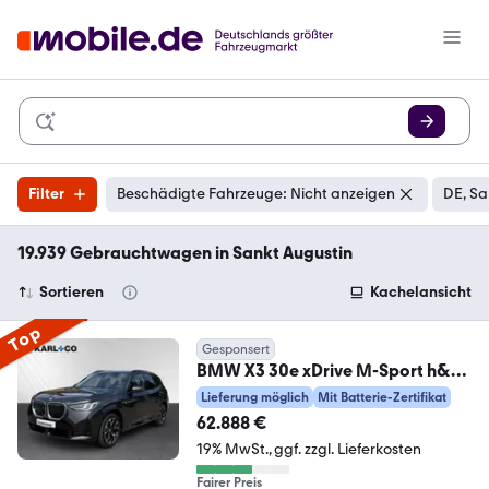
Filter
Beschädigte Fahrzeuge: Nicht anzeigen
DE, Sa
19.939 Gebrauchtwagen in Sankt Augustin
Sortieren
Kachelansicht
Top
Gesponsert
BMW X3 30e xDrive M-Sport h&k
AHK LC Prof Alarm Park
Lieferung möglich
Mit Batterie-Zertifikat
62.888 €
19% MwSt.
ggf. zzgl. Lieferkosten
Fairer Preis