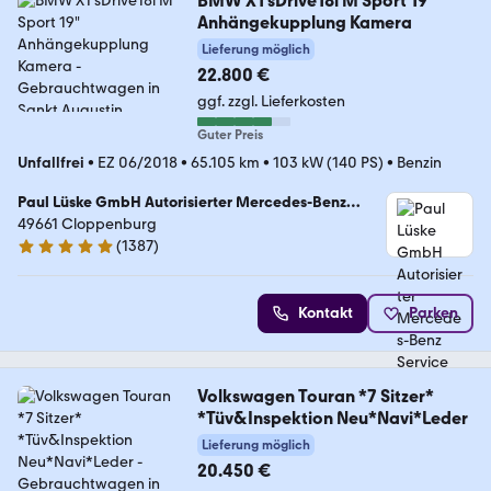
BMW X1 sDrive18i M Sport 19"
Anhängekupplung Kamera
Lieferung möglich
22.800 €
ggf. zzgl. Lieferkosten
Guter Preis
Unfallfrei
•
EZ 06/2018
•
65.105 km
•
103 kW (140 PS)
•
Benzin
Paul Lüske GmbH Autorisierter Mercedes-Benz
Service & Junge Sterne Verkauf
49661 Cloppenburg
(
1387
)
4.9 Sterne
Kontakt
Parken
Volkswagen Touran *7 Sitzer*
*Tüv&Inspektion Neu*Navi*Leder
Lieferung möglich
20.450 €