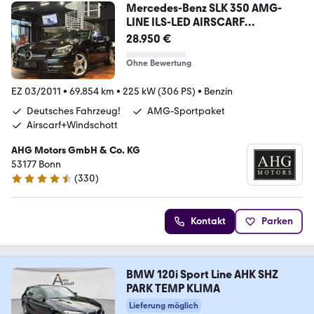
Mercedes-Benz SLK 350 AMG-
LINE ILS-LED AIRSCARF
DEUTSCHES FZG!
28.950 €
Ohne Bewertung
EZ 03/2011
•
69.854 km
•
225 kW (306 PS)
•
Benzin
Deutsches Fahrzeug!
AMG-Sportpaket
Airscarf+Windschott
AHG Motors GmbH & Co. KG
53177 Bonn
(
330
)
4.7 Sterne
Kontakt
Parken
BMW 120i Sport Line AHK SHZ
PARK TEMP KLIMA
Lieferung möglich