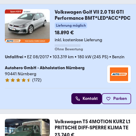
Volkswagen Golf VII 2.0 TSI GTI
Performance BMT*LED*ACC*PDC
Lieferung möglich
18.890 €
inkl. kostenlose Lieferung
Ohne Bewertung
Unfallfrei
•
EZ 08/2017
•
103.319 km
•
180 kW (245 PS)
•
Benzin
Autohero GmbH - Abholstation Nürnberg
90441 Nürnberg
(
172
)
4.5 Sterne
Kontakt
Parken
Volkswagen T5 4MOTION KURZ L1
PRITSCHE DIFF-SPERRE KLIMA TE
23.740 €