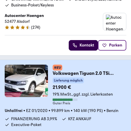
Business-Paket/Keyless
Autocenter Hoengen
52477 Alsdorf
(
274
)
4.5 Sterne
Kontakt
Parken
NEU
Volkswagen Tiguan 2.0 TSi
4Motion Standheizung*
Lieferung möglich
21.900 €
19% MwSt.
ggf. zzgl. Lieferkosten
Guter Preis
Unfallfrei
•
EZ 01/2020
•
99.899 km
•
140 kW (190 PS)
•
Benzin
FINANZIERUNG AB 3,99%
KFZ ANKAUF
Executive-Paket