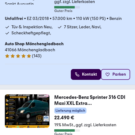
ggf. zzgl. Lieferkosten
Guter Preis
Unfallfrei
•
EZ 03/2018
•
57.000 km
•
110 kW (150 PS)
•
Benzin
Tüv & Inspektion Neu,
7 Sitzer, Leder, Navi,
Scheckheftgepflegt,
Auto Shop Mönchengladbach
41066 Mönchengladbach
(
143
)
4.9 Sterne
Kontakt
Parken
Mercedes-Benz Sprinter 316 CDI
Maxi XXL Extra
Lang+Hoch*1.Hand
Lieferung möglich
22.490 €
19% MwSt.
ggf. zzgl. Lieferkosten
Guter Preis