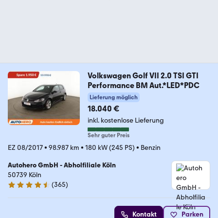
Volkswagen Golf VII 2.0 TSI GTI
Performance BM Aut.*LED*PDC
Lieferung möglich
18.040 €
inkl. kostenlose Lieferung
Sehr guter Preis
EZ 08/2017
•
98.987 km
•
180 kW (245 PS)
•
Benzin
Autohero GmbH - Abholfiliale Köln
50739 Köln
(
365
)
4.6 Sterne
Kontakt
Parken