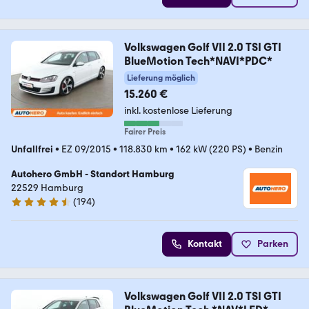
Volkswagen Golf VII 2.0 TSI GTI
BlueMotion Tech*NAVI*PDC*
Lieferung möglich
15.260 €
inkl. kostenlose Lieferung
Fairer Preis
Unfallfrei
•
EZ 09/2015
•
118.830 km
•
162 kW (220 PS)
•
Benzin
Autohero GmbH - Standort Hamburg
22529 Hamburg
(
194
)
4.6 Sterne
Kontakt
Parken
Volkswagen Golf VII 2.0 TSI GTI