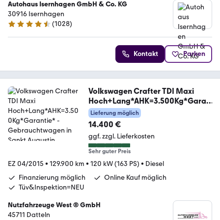
Autohaus Isernhagen GmbH & Co. KG
30916 Isernhagen
(
1028
)
4.5 Sterne
Kontakt
Parken
Volkswagen Crafter TDI Maxi
Hoch+Lang*AHK=3.500Kg*Garan
tie*
Lieferung möglich
14.400 €
ggf. zzgl. Lieferkosten
Sehr guter Preis
EZ 04/2015
•
129.900 km
•
120 kW (163 PS)
•
Diesel
Finanzierung möglich
Online Kauf möglich
Tüv&Inspektion=NEU
Nutzfahrzeuge West ® GmbH
45711 Datteln