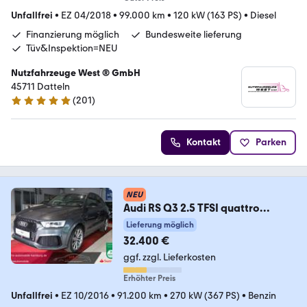
Unfallfrei
•
EZ 04/2018
•
99.000 km
•
120 kW (163 PS)
•
Diesel
Finanzierung möglich
Bundesweite lieferung
Tüv&Inspektion=NEU
Nutzfahrzeuge West ® GmbH
45711 Datteln
(
201
)
4.9 Sterne
Kontakt
Parken
NEU
Audi RS Q3 2.5 TFSI quattro
performance PANORAMA*KAME
Lieferung möglich
32.400 €
ggf. zzgl. Lieferkosten
Erhöhter Preis
Unfallfrei
•
EZ 10/2016
•
91.200 km
•
270 kW (367 PS)
•
Benzin