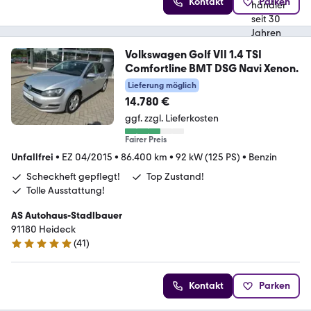
Kontakt
Parken
Volkswagen Golf VII 1.4 TSI
Comfortline BMT DSG Navi Xenon.
Lieferung möglich
14.780 €
ggf. zzgl. Lieferkosten
Fairer Preis
Unfallfrei
•
EZ 04/2015
•
86.400 km
•
92 kW (125 PS)
•
Benzin
Scheckheft gepflegt!
Top Zustand!
Tolle Ausstattung!
AS Autohaus-Stadlbauer
91180 Heideck
(
41
)
5 Sterne
Kontakt
Parken