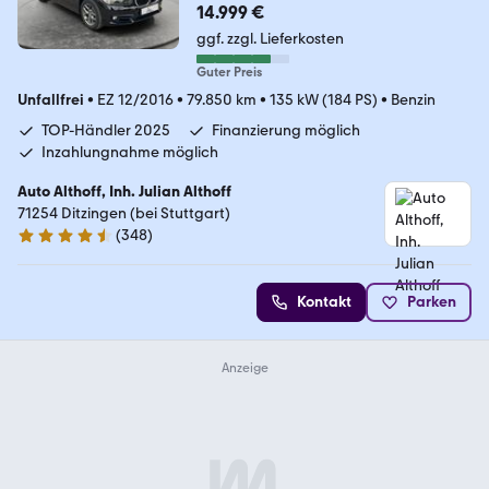
14.999 €
ggf. zzgl. Lieferkosten
Guter Preis
Unfallfrei
•
EZ 12/2016
•
79.850 km
•
135 kW (184 PS)
•
Benzin
TOP-Händler 2025
Finanzierung möglich
Inzahlungnahme möglich
Auto Althoff, Inh. Julian Althoff
71254 Ditzingen (bei Stuttgart)
(
348
)
4.7 Sterne
Kontakt
Parken