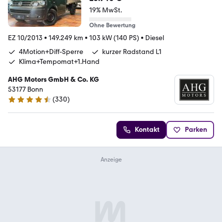
19% MwSt.
Ohne Bewertung
EZ 10/2013
•
149.249 km
•
103 kW (140 PS)
•
Diesel
4Motion+Diff-Sperre
kurzer Radstand L1
Klima+Tempomat+1.Hand
AHG Motors GmbH & Co. KG
53177 Bonn
(
330
)
4.7 Sterne
Kontakt
Parken