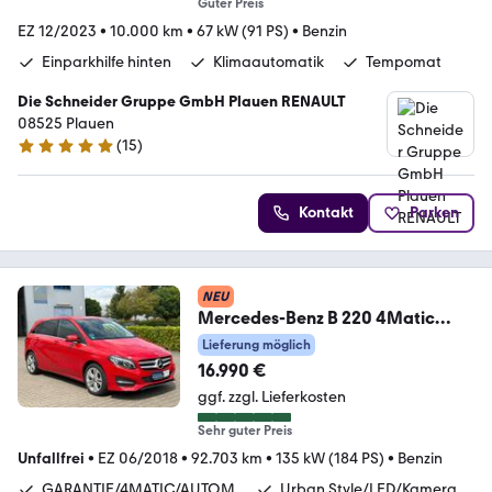
Guter Preis
EZ 12/2023
•
10.000 km
•
67 kW (91 PS)
•
Benzin
Einparkhilfe hinten
Klimaautomatik
Tempomat
Die Schneider Gruppe GmbH Plauen RENAULT
08525 Plauen
(
15
)
4.8 Sterne
Kontakt
Parken
NEU
Mercedes-Benz B 220 4Matic
Urban Style Edition Garantie
Lieferung möglich
*AHK.
16.990 €
ggf. zzgl. Lieferkosten
Sehr guter Preis
Unfallfrei
•
EZ 06/2018
•
92.703 km
•
135 kW (184 PS)
•
Benzin
GARANTIE/4MATIC/AUTOM.
Urban Style/LED/Kamera