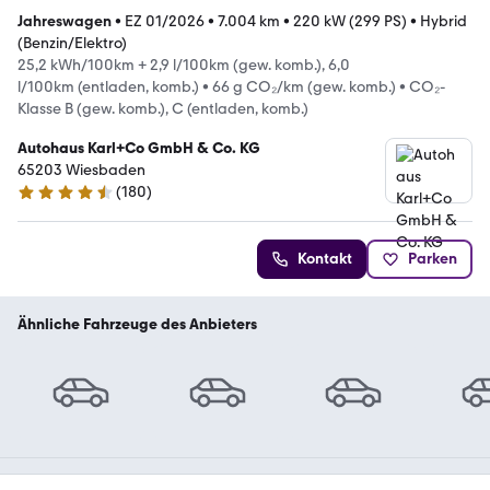
Jahreswagen
•
EZ 01/2026
•
7.004 km
•
220 kW (299 PS)
•
Hybrid
(Benzin/Elektro)
25,2 kWh/100km + 2,9 l/100km (gew. komb.), 6,0
l/100km (entladen, komb.)
•
66 g CO₂/km (gew. komb.)
•
CO₂-
Klasse B (gew. komb.), C (entladen, komb.)
Autohaus Karl+Co GmbH & Co. KG
65203 Wiesbaden
(
180
)
4.5 Sterne
Kontakt
Parken
Ähnliche Fahrzeuge des Anbieters