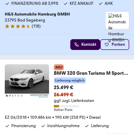
FINANZIERUNG AB 3,99%
KFZ ANKAUF
AHK
H&S Automobile Hamburg GMBH
23795 Bad Segeberg
(
118
)
4.6 Sterne
Kontakt
Parken
NEU
BMW 320 Gran Turismo M Sport
Kamera Alarm HUD 19Zoll
Lieferung möglich
25.499 €
26.499 €
ggf. zzgl. Lieferkosten
Hoher Preis
EZ 06/2018
•
109.486 km
•
190 kW (258 PS)
•
Diesel
Finanzierung
Inzahlungnahme
Lieferung