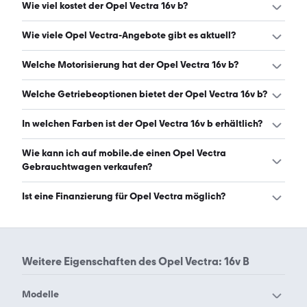
Wie viel kostet der Opel Vectra 16v b?
Ein guter Preis für einen Opel Vectra 16v b liegt zwischen
Wie viele Opel Vectra-Angebote gibt es aktuell?
1.490 € und 2.700 €. (Stand: 9.8.2026)
Es gibt insgesamt 29 Opel Vectra bei mobile.de, davon 29
Welche Motorisierung hat der Opel Vectra 16v b?
Gebraucht- und 0 Neuwagen. (Stand: 9.8.2026)
Der Opel Vectra 16v b hat Leistungen zwischen 101 und
Welche Getriebeoptionen bietet der Opel Vectra 16v b?
136 PS. (Stand: 9.8.2026)
Der Opel Vectra 16v b ist mit manuellem und
In welchen Farben ist der Opel Vectra 16v b erhältlich?
automatischem Getriebe erhältlich. (Stand: 9.8.2026)
Den Opel Vectra 16v b gibt es in folgenden Farben: silber,
Wie kann ich auf mobile.de einen Opel Vectra
grau, grün und weiß. Die häufigste Farbe ist silber. (Stand:
Gebrauchtwagen verkaufen?
9.8.2026)
Alle Informationen zum Verkauf an mobile.de-
Ist eine Finanzierung für Opel Vectra möglich?
Ankaufstationen oder per Inserat auf mobile.de gibt es
auf unserer
Auto verkaufen
Seite.
Ja, ein Großteil der Angebote auf mobile.de kann
entweder über den Händler oder einen Autokredit
finanziert werden. Die ungefähre Rate kann auf der
Weitere Eigenschaften des
Opel Vectra: 16v B
jeweiligen Angebotsseite berechnet werden.
Modelle