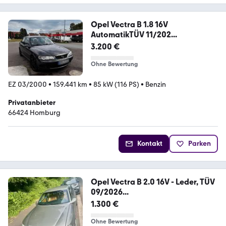
Opel Vectra B 1.8 16V
AutomatikTÜV 11/202...
3.200 €
Ohne Bewertung
EZ 03/2000
•
159.441 km
•
85 kW (116 PS)
•
Benzin
Privatanbieter
66424 Homburg
Kontakt
Parken
Opel Vectra B 2.0 16V - Leder, TÜV
09/2026...
1.300 €
Ohne Bewertung