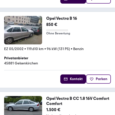
Opel Vectra B 16
850 €
Ohne Bewertung
EZ 05/2002
•
119.610 km
•
96 kW (131 PS)
•
Benzin
Privatanbieter
45881 Gelsenkirchen
Kontakt
Parken
Opel Vectra B CC 1.8 16V Comfort
Comfort
1.500 €