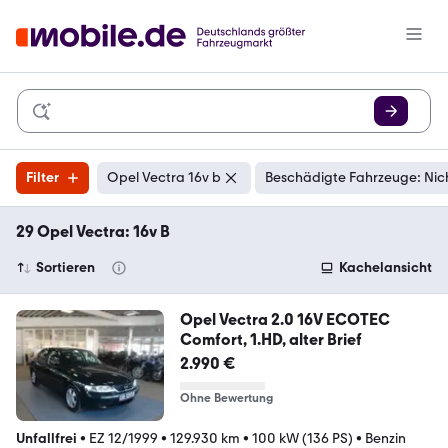
Filter
Opel Vectra 16v b
Beschädigte Fahrzeuge: Nic
29 Opel Vectra: 16v B
Sortieren
Kachelansicht
Opel Vectra 2.0 16V ECOTEC
Comfort, 1.HD, alter Brief
2.990 €
Ohne Bewertung
Unfallfrei
•
EZ 12/1999
•
129.930 km
•
100 kW (136 PS)
•
Benzin