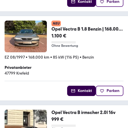
Kontakt
Parken
NEU
Opel Vectra B 1.8 Benzin | 168.000
km | Kl...
1.100 €
Ohne Bewertung
EZ 08/1997
•
168.000 km
•
85 kW (116 PS)
•
Benzin
Privatanbieter
47799 Krefeld
Kontakt
Parken
Opel Vectra B irmscher 2.0l 16v
999 €