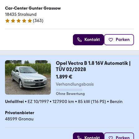
Car-Center Gunter Grassow
18435 Stralsund
(
363
)
4.8 Sterne
Kontakt
Parken
Opel Vectra B 1.8 16V Automatik |
TÜV 02/2028
1.899 €
Verhandlungsbasis
Ohne Bewertung
Unfallfrei
•
EZ 10/1997
•
127.900 km
•
85 kW (116 PS)
•
Benzin
Privatanbieter
48599 Gronau
Kontakt
Parken