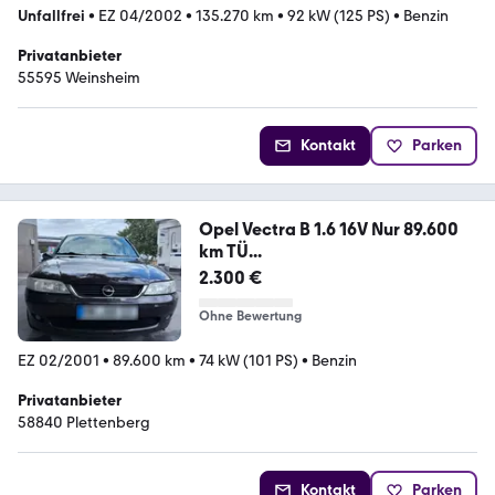
Unfallfrei
•
EZ 04/2002
•
135.270 km
•
92 kW (125 PS)
•
Benzin
Privatanbieter
55595 Weinsheim
Kontakt
Parken
Opel Vectra B 1.6 16V Nur 89.600
km TÜ...
2.300 €
Ohne Bewertung
EZ 02/2001
•
89.600 km
•
74 kW (101 PS)
•
Benzin
Privatanbieter
58840 Plettenberg
Kontakt
Parken