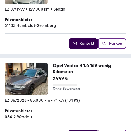
EZ 07/1997
•
129.000 km
•
Benzin
Privatanbieter
51105 Humboldt-Gremberg
Kontakt
Parken
Opel Vectra B 1.6 16V wenig
Kilometer
2.999 €
Ohne Bewertung
EZ 06/2026
•
85.000 km
•
74 kW (101 PS)
Privatanbieter
08412 Werdau