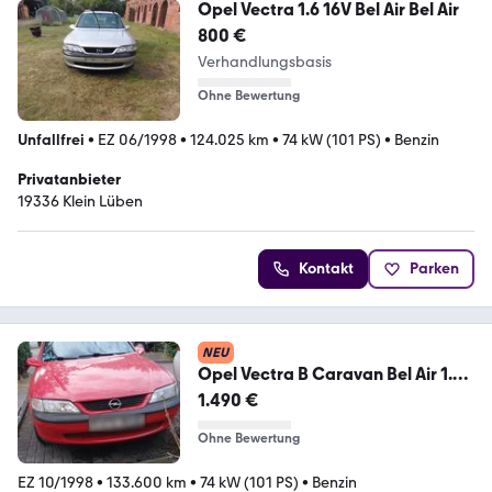
Opel Vectra 1.6 16V Bel Air Bel Air
800 €
Verhandlungsbasis
Ohne Bewertung
Unfallfrei
•
EZ 06/1998
•
124.025 km
•
74 kW (101 PS)
•
Benzin
Privatanbieter
19336 Klein Lüben
Kontakt
Parken
NEU
Opel Vectra B Caravan Bel Air 1.6
16V 100 PS v...
1.490 €
Ohne Bewertung
EZ 10/1998
•
133.600 km
•
74 kW (101 PS)
•
Benzin