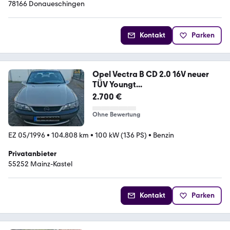
78166 Donaueschingen
Kontakt
Parken
Opel Vectra B CD 2.0 16V neuer
TÜV Youngt...
2.700 €
Ohne Bewertung
EZ 05/1996
•
104.808 km
•
100 kW (136 PS)
•
Benzin
Privatanbieter
55252 Mainz-Kastel
Kontakt
Parken