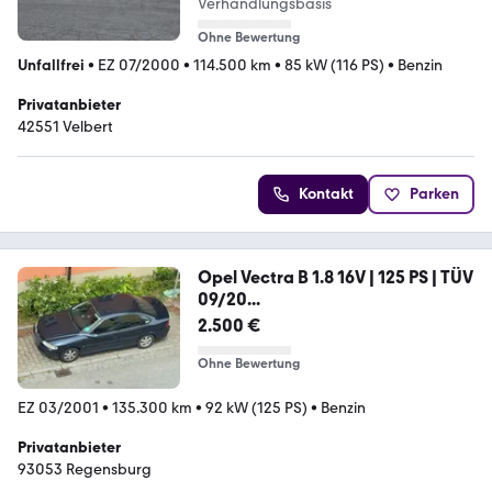
Verhandlungsbasis
Ohne Bewertung
Unfallfrei
•
EZ 07/2000
•
114.500 km
•
85 kW (116 PS)
•
Benzin
Privatanbieter
42551 Velbert
Kontakt
Parken
Opel Vectra B 1.8 16V | 125 PS | TÜV
09/20...
2.500 €
Ohne Bewertung
EZ 03/2001
•
135.300 km
•
92 kW (125 PS)
•
Benzin
Privatanbieter
93053 Regensburg