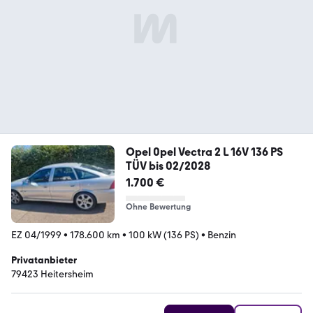
Opel 0pel Vectra 2 L 16V 136 PS
TÜV bis 02/2028
1.700 €
Ohne Bewertung
EZ 04/1999
•
178.600 km
•
100 kW (136 PS)
•
Benzin
Privatanbieter
79423 Heitersheim