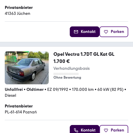
Privatanbieter
41363 Jüchen
Kontakt
Parken
Opel Vectra 1.7DT GL Kat GL
1.700 €
Verhandlungsbasis
Ohne Bewertung
Unfallfrei
•
Oldtimer
•
EZ 09/1992
•
170.000 km
•
60 kW (82 PS)
•
Diesel
Privatanbieter
PL-61-614 Poznań
Kontakt
Parken