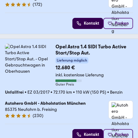
(
172
)
4.5 Sterne
Kontakt
Parken
Opel Astra 1.4 SIDI Turbo Active
Start/Stop Aut.
Lieferung möglich
12.680 €
inkl. kostenlose Lieferung
Guter Preis
Unfallfrei
•
EZ 03/2017
•
72.170 km
•
110 kW (150 PS)
•
Benzin
Autohero GmbH - Abholstation München
85375 Neufahrn b. Freising
(
230
)
4.4 Sterne
Kontakt
Parken