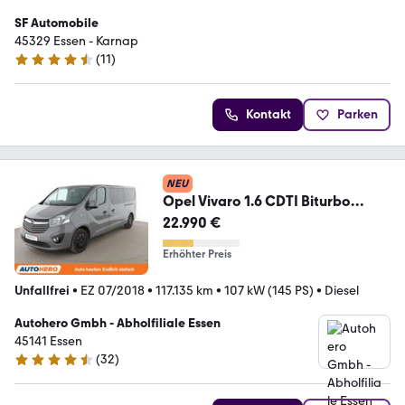
SF Automobile
45329 Essen - Karnap
(
11
)
4.7 Sterne
Kontakt
Parken
NEU
Opel Vivaro 1.6 CDTI Biturbo
Combi+ L2H1 2,9t *NAV*
22.990 €
Erhöhter Preis
Unfallfrei
•
EZ 07/2018
•
117.135 km
•
107 kW (145 PS)
•
Diesel
Autohero Gmbh - Abholfiliale Essen
45141 Essen
(
32
)
4.7 Sterne