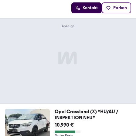
Kontakt
Parken
Opel Crossland (X) *HU/AU /
INSPEKTION NEU*
10.990 €
Guter Preis