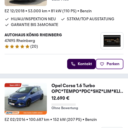
EZ 12/2018
•
53.000 km
•
81 kW (110 PS)
•
Benzin
HU/AU/INSPEKTION NEU
53TKM/TOP AUSSTATUNG
GARANTIE BIS 36MONATE
AUTOHAUS KÖNIG RHEINBERG
47495 Rheinberg
(
20
)
4.9 Sterne
Kontakt
Parken
Opel Corsa 1.6 Turbo
OPC*TEMPO*PDC*SHZ*LIM*KLI
MA*
12.690 €
Ohne Bewertung
EZ 02/2016
•
100.687 km
•
152 kW (207 PS)
•
Benzin