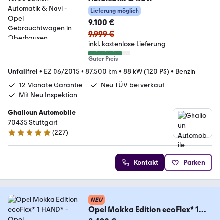
Lieferung möglich
9.100 €
9.999 €
inkl. kostenlose Lieferung
Guter Preis
Unfallfrei
•
EZ 06/2015
•
87.500 km
•
88 kW (120 PS)
•
Benzin
12 Monate Garantie
Neu TÜV bei verkauf
Mit Neu Inspektion
Ghalioun Automobile
70435 Stuttgart
(
227
)
5 Sterne
Kontakt
Parken
NEU
Opel Mokka Edition ecoFlex* 1
HAND*