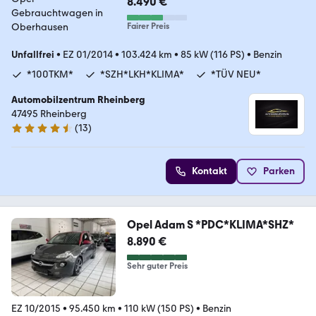
8.490 €
Fairer Preis
Unfallfrei
•
EZ 01/2014
•
103.424 km
•
85 kW (116 PS)
•
Benzin
*100TKM*
*SZH*LKH*KLIMA*
*TÜV NEU*
Automobilzentrum Rheinberg
47495 Rheinberg
(
13
)
4.7 Sterne
Kontakt
Parken
Opel Adam S *PDC*KLIMA*SHZ*
8.890 €
Sehr guter Preis
EZ 10/2015
•
95.450 km
•
110 kW (150 PS)
•
Benzin