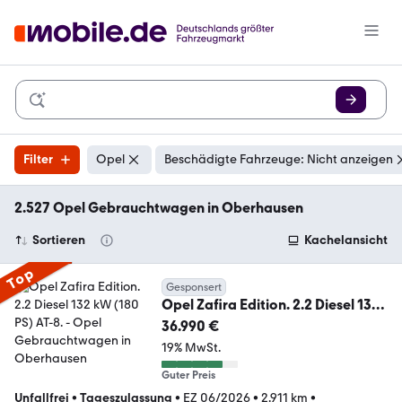
Filter
Opel
Beschädigte Fahrzeuge: Nicht anzeigen
2.527 Opel Gebrauchtwagen in Oberhausen
Sortieren
Kachelansicht
Top
Gesponsert
Opel Zafira Edition. 2.2 Diesel 132
kW (180 PS) AT-8.
36.990 €
19% MwSt.
Guter Preis
Unfallfrei
•
Tageszulassung
•
EZ 06/2026
•
2.911 km
•