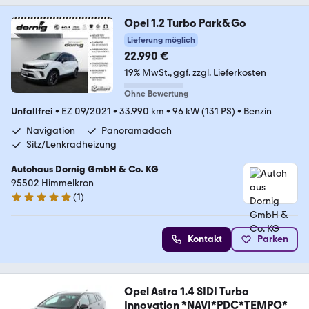
Opel 1.2 Turbo Park&Go
Lieferung möglich
22.990 €
19% MwSt.
ggf. zzgl. Lieferkosten
Ohne Bewertung
Unfallfrei
•
EZ 09/2021
•
33.990 km
•
96 kW (131 PS)
•
Benzin
Navigation
Panoramadach
Sitz/Lenkradheizung
Autohaus Dornig GmbH & Co. KG
95502 Himmelkron
(
1
)
5 Sterne
Kontakt
Parken
Opel Astra 1.4 SIDI Turbo
Innovation *NAVI*PDC*TEMPO*