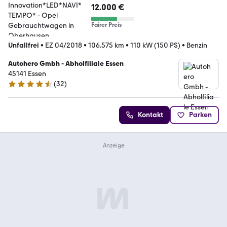
Innovation*LED*NAVI*TEMPO*
12.000 €
Fairer Preis
Unfallfrei
•
EZ 04/2018
•
106.575 km
•
110 kW (150 PS)
•
Benzin
Autohero Gmbh - Abholfiliale Essen
45141 Essen
(
32
)
4.7 Sterne
Kontakt
Parken