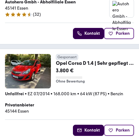
Autohero Gmbh - Abholfiliale Essen
45141 Essen
(
32
)
4.7 Sterne
Kontakt
Parken
Gesponsert
Opel Corsa D 1.4 | Sehr gepflegt |
Viele Neuteil
3.800 €
Ohne Bewertung
Unfallfrei
•
EZ 07/2014
•
168.000 km
•
64 kW (87 PS)
•
Benzin
Privatanbieter
45144 Essen
Kontakt
Parken