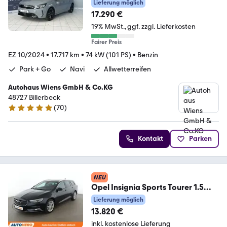
Allwetter
Lieferung möglich
17.290 €
19% MwSt.
ggf. zzgl. Lieferkosten
Fairer Preis
EZ 10/2024
•
17.717 km
•
74 kW (101 PS)
•
Benzin
Park + Go
Navi
Allwetterreifen
Autohaus Wiens GmbH & Co.KG
48727 Billerbeck
(
70
)
4.8 Sterne
Kontakt
Parken
NEU
Opel Insignia Sports Tourer 1.5
SIDI Turbo INNOVATION
Lieferung möglich
13.820 €
inkl. kostenlose Lieferung