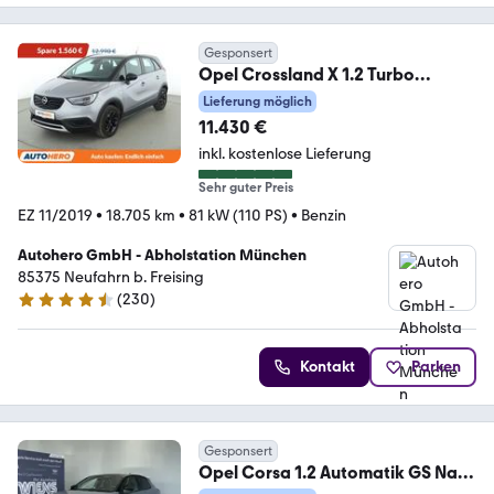
Gesponsert
Opel Crossland X 1.2 Turbo
Limited Edition*TEMPO*PDC*
Lieferung möglich
11.430 €
inkl. kostenlose Lieferung
Sehr guter Preis
EZ 11/2019
•
18.705 km
•
81 kW (110 PS)
•
Benzin
Autohero GmbH - Abholstation München
85375 Neufahrn b. Freising
(
230
)
4.4 Sterne
Kontakt
Parken
Gesponsert
Opel Corsa 1.2 Automatik GS Navi,