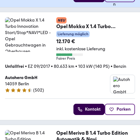
NEU
Opel Mokka X 1.4 Turbo
Innovation Start/Stop*NAVI*LED
Lieferung möglich
12.170 €
inkl. kostenlose Lieferung
Fairer Preis
Unfallfrei
•
EZ 09/2017
•
80.633 km
•
103 kW (140 PS)
•
Benzin
Autohero GmbH
14059 Berlin
(
502
)
4.5 Sterne
Kontakt
Parken
Opel Meriva B 1.4 Turbo Edition
Automatik & Navi