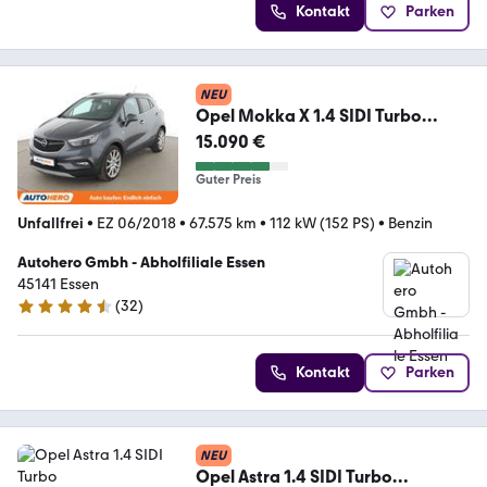
Kontakt
Parken
NEU
Opel Mokka X 1.4 SIDI Turbo
Ultimate Start/Stop 4x4
15.090 €
Guter Preis
Unfallfrei
•
EZ 06/2018
•
67.575 km
•
112 kW (152 PS)
•
Benzin
Autohero Gmbh - Abholfiliale Essen
45141 Essen
(
32
)
4.7 Sterne
Kontakt
Parken
NEU
Opel Astra 1.4 SIDI Turbo