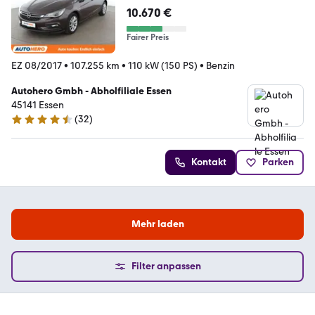
10.670 €
Fairer Preis
EZ 08/2017
•
107.255 km
•
110 kW (150 PS)
•
Benzin
Autohero Gmbh - Abholfiliale Essen
45141 Essen
(
32
)
4.7 Sterne
Kontakt
Parken
Mehr laden
Filter anpassen