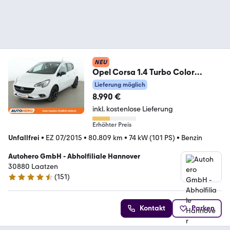
NEU
Opel Corsa 1.4 Turbo Color
Edition ecoFlex
Lieferung möglich
8.990 €
inkl. kostenlose Lieferung
Erhöhter Preis
Unfallfrei
•
EZ 07/2015
•
80.809 km
•
74 kW (101 PS)
•
Benzin
Autohero GmbH - Abholfiliale Hannover
30880 Laatzen
(
151
)
4.7 Sterne
Kontakt
Parken