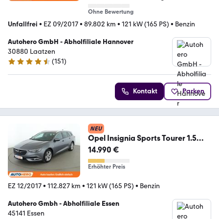
Ohne Bewertung
Unfallfrei
•
EZ 09/2017
•
89.802 km
•
121 kW (165 PS)
•
Benzin
Autohero GmbH - Abholfiliale Hannover
30880 Laatzen
(
151
)
4.7 Sterne
Kontakt
Parken
NEU
Opel Insignia Sports Tourer 1.5
SIDI Turbo Dynamic
14.990 €
Erhöhter Preis
EZ 12/2017
•
112.827 km
•
121 kW (165 PS)
•
Benzin
Autohero Gmbh - Abholfiliale Essen
45141 Essen