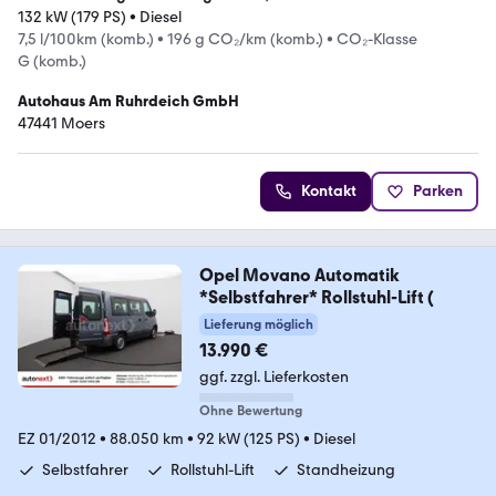
132 kW (179 PS)
•
Diesel
7,5 l/100km (komb.)
•
196 g CO₂/km (komb.)
•
CO₂-Klasse
G (komb.)
Autohaus Am Ruhrdeich GmbH
47441 Moers
Kontakt
Parken
Opel Movano Automatik
*Selbstfahrer* Rollstuhl-Lift (
Lieferung möglich
13.990 €
ggf. zzgl. Lieferkosten
Ohne Bewertung
EZ 01/2012
•
88.050 km
•
92 kW (125 PS)
•
Diesel
Selbstfahrer
Rollstuhl-Lift
Standheizung