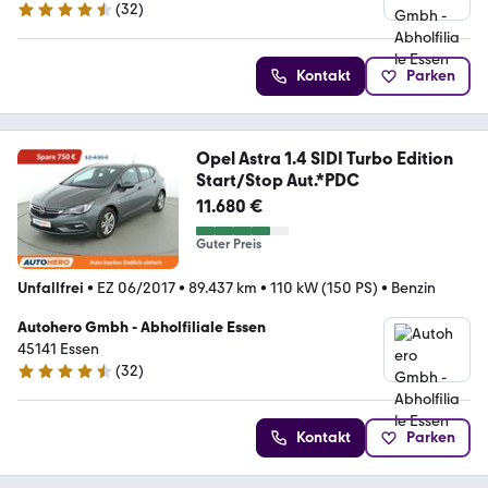
(
32
)
4.7 Sterne
Kontakt
Parken
Opel Astra 1.4 SIDI Turbo Edition
Start/Stop Aut.*PDC
11.680 €
Guter Preis
Unfallfrei
•
EZ 06/2017
•
89.437 km
•
110 kW (150 PS)
•
Benzin
Autohero Gmbh - Abholfiliale Essen
45141 Essen
(
32
)
4.7 Sterne
Kontakt
Parken