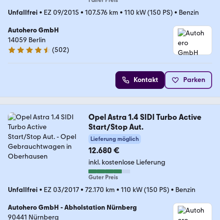
Fairer Preis
Unfallfrei
•
EZ 09/2015
•
107.576 km
•
110 kW (150 PS)
•
Benzin
Autohero GmbH
14059 Berlin
(
502
)
4.5 Sterne
Kontakt
Parken
Opel Astra 1.4 SIDI Turbo Active
Start/Stop Aut.
Lieferung möglich
12.680 €
inkl. kostenlose Lieferung
Guter Preis
Unfallfrei
•
EZ 03/2017
•
72.170 km
•
110 kW (150 PS)
•
Benzin
Autohero GmbH - Abholstation Nürnberg
90441 Nürnberg