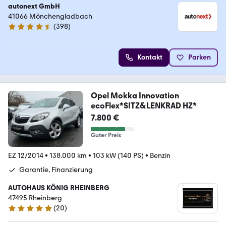
autonext GmbH
41066 Mönchengladbach
(
398
)
4.7 Sterne
Kontakt
Parken
Opel Mokka Innovation
ecoFlex*SITZ&LENKRAD HZ*
7.800 €
Guter Preis
EZ 12/2014
•
138.000 km
•
103 kW (140 PS)
•
Benzin
Garantie, Finanzierung
AUTOHAUS KÖNIG RHEINBERG
47495 Rheinberg
(
20
)
4.9 Sterne