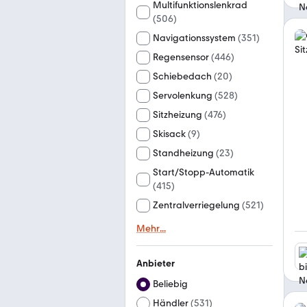
Multifunktionslenkrad
(
506
)
Navigationssystem
(
351
)
Regensensor
(
446
)
Schiebedach
(
20
)
Servolenkung
(
528
)
Sitzheizung
(
476
)
Skisack
(
9
)
Standheizung
(
23
)
Start/Stopp-Automatik
(
415
)
Zentralverriegelung
(
521
)
Mehr
...
Anbieter
Beliebig
Händler
(
531
)