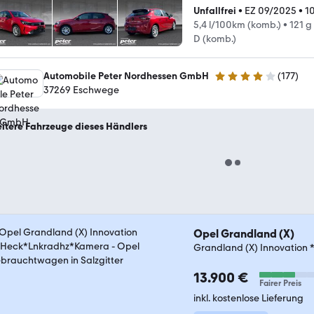
Unfallfrei
•
EZ 09/2025
•
1
5,4 l/100km (komb.)
•
121 g
D (komb.)
Automobile Peter Nordhessen GmbH
(
177
)
4.2 Sterne
37269 Eschwege
itere Fahrzeuge dieses Händlers
Opel Grandland (X)
Grandland (X) Innovation
13.900 €
Fairer Preis
inkl. kostenlose Lieferung