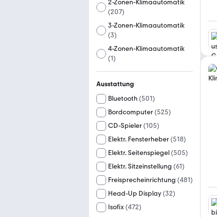
2-Zonen-Klimaautomatik
(
207
)
3-Zonen-Klimaautomatik
(
3
)
4-Zonen-Klimaautomatik
(
1
)
Ausstattung
Bluetooth
(
501
)
Bordcomputer
(
525
)
CD-Spieler
(
105
)
Elektr. Fensterheber
(
518
)
Elektr. Seitenspiegel
(
505
)
Elektr. Sitzeinstellung
(
61
)
Freisprecheinrichtung
(
481
)
Head-Up Display
(
32
)
Isofix
(
472
)