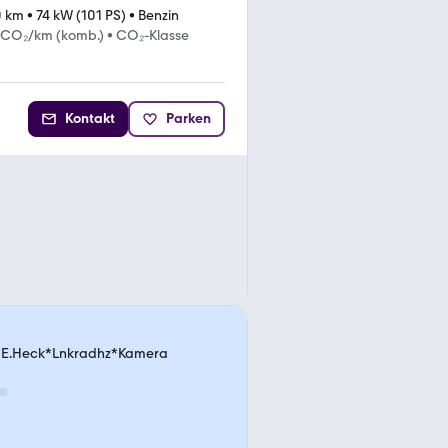
0 km
•
74 kW (101 PS)
•
Benzin
 CO₂/km (komb.)
•
CO₂-Klasse
Kontakt
Parken
 *E.Heck*Lnkradhz*Kamera