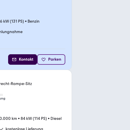
6 kW (131 PS)
•
Benzin
ahlungnahme
Kontakt
Parken
recht-Rampe-Sitz
ung
10.000 km
•
84 kW (114 PS)
•
Diesel
kostenlose Lieferung