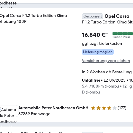
Opel Corsa
Gesponsert
F 1.2 Turbo Edition Klima S
¹
16.840 €
Guter Preis
ggf. zzgl. Lieferkosten
Lieferung möglich
Versicherung vergleichen
In 2 Wochen ab Bestellung
Unfallfrei
•
EZ 09/2025
•
1
5,4 l/100km (komb.)
•
121 g
D (komb.)
Automobile Peter Nordhessen GmbH
(
177
)
4.2 Sterne
37269 Eschwege