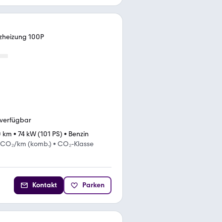
itzheizung 100P
 verfügbar
0 km
•
74 kW (101 PS)
•
Benzin
 CO₂/km (komb.)
•
CO₂-Klasse
Kontakt
Parken