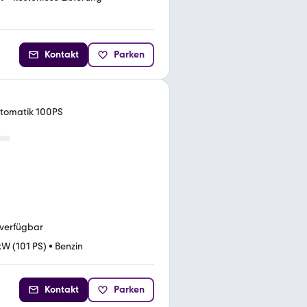
Kontakt
Parken
utomatik 100PS
 verfügbar
kW (101 PS)
•
Benzin
Kontakt
Parken