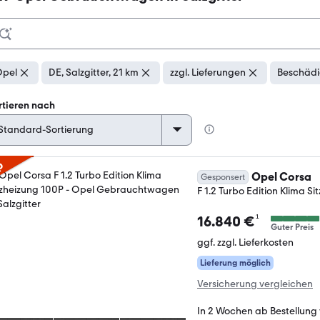
pel
DE, Salzgitter, 21 km
zzgl. Lieferungen
Beschädi
rtieren nach
p
Opel Corsa
Gesponsert
F 1.2 Turbo Edition Klima S
¹
16.840 €
Guter Preis
ggf. zzgl. Lieferkosten
Lieferung möglich
Versicherung vergleichen
In 2 Wochen ab Bestellung