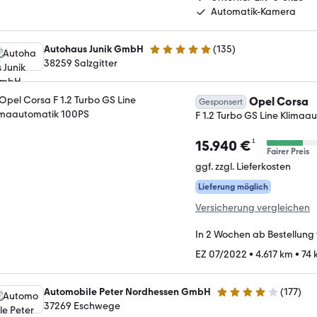
Automatik-Kamera
Autohaus Junik GmbH
(
135
)
4.9 Sterne
38259 Salzgitter
Opel Corsa
Gesponsert
F 1.2 Turbo GS Line Klimaa
¹
15.940 €
Fairer Preis
ggf. zzgl. Lieferkosten
Lieferung möglich
Versicherung vergleichen
In 2 Wochen ab Bestellung
EZ 07/2022
•
4.617 km
•
74 
Automobile Peter Nordhessen GmbH
(
177
)
4.2 Sterne
37269 Eschwege