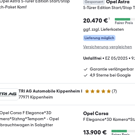
Opel Astra
Gesponsert
5-Türer Edition Start/Stop
¹
20.470 €
Fairer Preis
ggf. zzgl. Lieferkosten
Lieferung möglich
Versicherung vergleichen
Unfallfrei
•
EZ 05/2025
•
9
Garantie verlängerbar
4,9 Sterne bei Google
TRI AG Automobile Kippenheim I
(
7
)
5 Sterne
77971 Kippenheim
Opel Corsa
F Elegance*3D Kamera*S
13.900 €
Fairer Preis