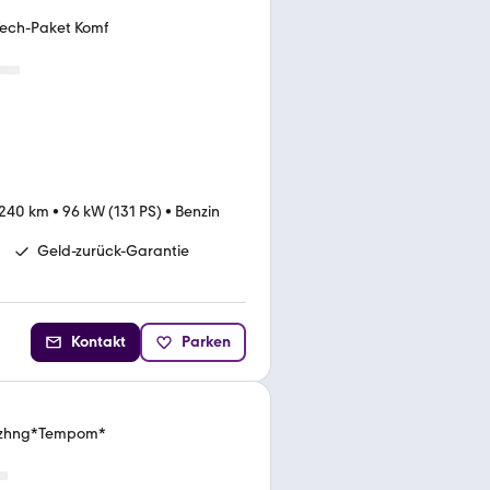
 Tech-Paket Komf
.240 km
•
96 kW (131 PS)
•
Benzin
Geld-zurück-Garantie
Kontakt
Parken
tzhng*Tempom*