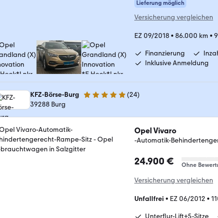
Lieferung möglich
Versicherung vergleichen
EZ 09/2018
•
86.000 km
•
9
Finanzierung
Inz
Inklusive Anmeldung
KFZ-Börse-Burg
(
24
)
5 Sterne
39288 Burg
Opel Vivaro
-Automatik-Behindertenge
24.900 €
Ohne Bewert
Versicherung vergleichen
Unfallfrei
•
EZ 06/2012
•
1
Unterflur-Lift+5-Sitze