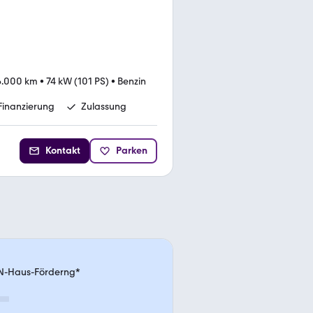
6.000 km
•
74 kW (101 PS)
•
Benzin
Finanzierung
Zulassung
Kontakt
Parken
ZN-Haus-Förderng*