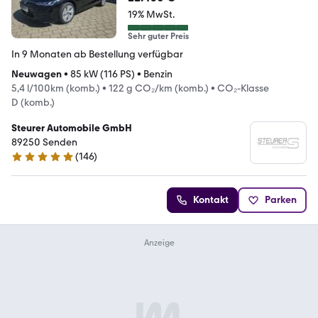
19% MwSt.
Sehr guter Preis
In 9 Monaten ab Bestellung verfügbar
Neuwagen
•
85 kW (116 PS)
•
Benzin
5,4 l/100km (komb.)
•
122 g CO₂/km (komb.)
•
CO₂-Klasse
D (komb.)
Steurer Automobile GmbH
89250 Senden
(
146
)
4.8 Sterne
Kontakt
Parken