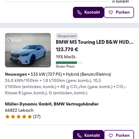
Kontakt
Parken
Gesponsert
BMW M5 Touring LED B&W HUD
M DRIVE PROF AHK KOMFORTZ
123.770 €
19% MwSt.
Guter Preis
Neuwagen
•
535 kW (727 PS)
•
Hybrid (Benzin/Elektro)
26,0 kWh/100km + 1,8 l/100km (gew. komb.), 10,5
l/100km (entladen, komb.)
•
40 g CO₂/km (gew. komb.)
•
CO₂-
Klasse B (gew. komb.), G (entladen, komb.)
Müller-Dynamic GmbH, BMW Vertragshändler
66822 Lebach
(
27
)
5 Sterne
Kontakt
Parken