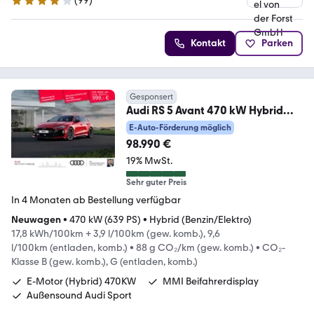
(
99
)
4.2 Sterne
Kontakt
Parken
Gesponsert
Audi RS 5 Avant 470 kW Hybrid
MATRIX*Techplus*20
E-Auto-Förderung möglich
98.990 €
19% MwSt.
Sehr guter Preis
In 4 Monaten ab Bestellung verfügbar
Neuwagen
•
470 kW (639 PS)
•
Hybrid (Benzin/Elektro)
17,8 kWh/100km + 3,9 l/100km (gew. komb.), 9,6
l/100km (entladen, komb.)
•
88 g CO₂/km (gew. komb.)
•
CO₂-
Klasse B (gew. komb.), G (entladen, komb.)
E-Motor (Hybrid) 470KW
MMI Beifahrerdisplay
Außensound Audi Sport