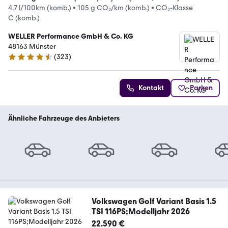
4,7 l/100km (komb.)
•
105 g CO₂/km (komb.)
•
CO₂-Klasse
C (komb.)
WELLER Performance GmbH & Co. KG
48163 Münster
(
323
)
4.3 Sterne
Kontakt
Parken
Ähnliche Fahrzeuge des Anbieters
Volkswagen Golf Variant Basis 1.5
TSI 116PS;Modelljahr 2026
22.590 €