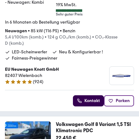
19% MwSt.
Sehr guter Preis
In 6 Monaten ab Bestellung verfügbar
Neuwagen
•
85 kW (116 PS)
•
Benzin
5,4 l/100km (komb.)
•
124 g CO₂/km (komb.)
•
CO₂-Klasse
D (komb.)
LED-Scheinwerfer
Neu & Konfigurierbar !
Fairness-Preisgewinner
EU Neuwagen Knott GmbH
82407 Wielenbach
(
924
)
4.9 Sterne
Kontakt
Parken
Volkswagen Golf 8 Variant 1,5 TSI
Klimatronic PDC
22.450 €