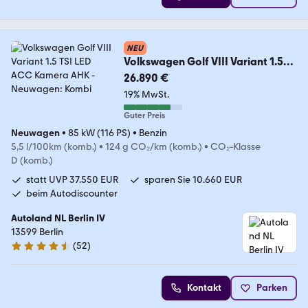
NEU
Volkswagen Golf VIII Variant 1.5
TSI LED ACC Kamera AHK
26.890 €
19% MwSt.
Guter Preis
Neuwagen
•
85 kW (116 PS)
•
Benzin
5,5 l/100km (komb.)
•
124 g CO₂/km (komb.)
•
CO₂-Klasse
D (komb.)
statt UVP 37.550 EUR
sparen Sie 10.660 EUR
beim Autodiscounter
Autoland NL Berlin IV
13599 Berlin
(
52
)
4.4 Sterne
Kontakt
Parken