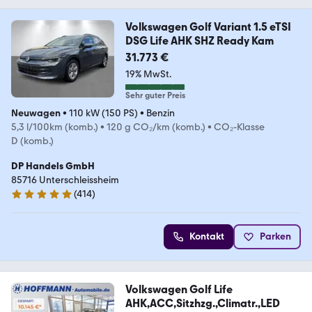
Volkswagen Golf Variant 1.5 eTSI
DSG Life AHK SHZ Ready Kam
31.773 €
19% MwSt.
Sehr guter Preis
Neuwagen
•
110 kW (150 PS)
•
Benzin
5,3 l/100km (komb.)
•
120 g CO₂/km (komb.)
•
CO₂-Klasse
D (komb.)
DP Handels GmbH
85716 Unterschleissheim
(
414
)
4.8 Sterne
Kontakt
Parken
Volkswagen Golf Life
AHK,ACC,Sitzhzg.,Climatr.,LED