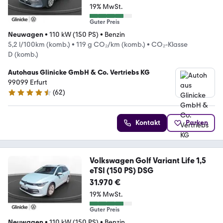
19% MwSt.
Guter Preis
Neuwagen
•
110 kW (150 PS)
•
Benzin
5,2 l/100km (komb.)
•
119 g CO₂/km (komb.)
•
CO₂-Klasse
D (komb.)
Autohaus Glinicke GmbH & Co. Vertriebs KG
99099 Erfurt
(
62
)
4.5 Sterne
Kontakt
Parken
Volkswagen Golf Variant Life 1,5
eTSI (150 PS) DSG
31.970 €
19% MwSt.
Guter Preis
Neuwagen
•
110 kW (150 PS)
•
Benzin