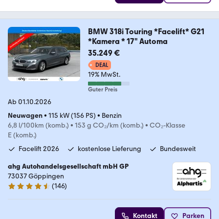
BMW 318i Touring *Facelift* G21
*Kamera * 17" Automa
35.249 €
DEAL
19% MwSt.
Guter Preis
Ab 01.10.2026
Neuwagen
•
115 kW (156 PS)
•
Benzin
6,8 l/100km (komb.)
•
153 g CO₂/km (komb.)
•
CO₂-Klasse
E (komb.)
Facelift 2026
kostenlose Lieferung
Bundesweit
ahg Autohandelsgesellschaft mbH GP
73037 Göppingen
(
146
)
4.4 Sterne
Kontakt
Parken