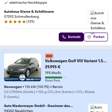
elektrische Heckklappe
Autohaus Gierse & Schöllmann
57392 Schmallenberg
(
139
)
4.8 Sterne
Kontakt
Parken
NEU
Volkswagen Golf VIII Variant 1.5
TSI Life Facelift, AHK, ea
29.995 €
19% MwSt.
Guter Preis
Neuwagen
•
110 kW (150 PS)
•
Benzin
5,5 l/100km (komb.)
•
126 g CO₂/km (komb.)
•
CO₂-Klasse
D (komb.)
Auto Niedermayer GmbH - Gewinner des
Gebrauchtwagen Awards 2025
94362 Neukirchen