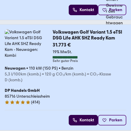
Kontakt
Parken
Volkswagen Golf Variant 1.5 eTSI
DSG Life AHK SHZ Ready Kam
31.773 €
19% MwSt.
Sehr guter Preis
Neuwagen
•
110 kW (150 PS)
•
Benzin
5,3 l/100km (komb.)
•
120 g CO₂/km (komb.)
•
CO₂-Klasse
D (komb.)
DP Handels GmbH
85716 Unterschleissheim
(
414
)
4.8 Sterne
Kontakt
Parken