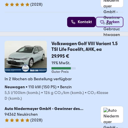
(
2028
)
4.9 Sterne
Kontakt
Parken
Volkswagen Golf VIII Variant 1.5
TSI Life Facelift, AHK, ea
29.995 €
19% MwSt.
Guter Preis
In 2 Wochen ab Bestellung verfügbar
Neuwagen
•
110 kW (150 PS)
•
Benzin
5,5 l/100km (komb.)
•
126 g CO₂/km (komb.)
•
CO₂-Klasse
D (komb.)
Auto Niedermayer GmbH - Gewinner des
Gebrauchtwagen Awards 2025
94362 Neukirchen
(
2028
)
4.9 Sterne