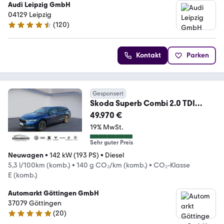
Audi Leipzig GmbH
04129 Leipzig
(
120
)
4.4 Sterne
Kontakt
Parken
Gesponsert
Skoda Superb Combi 2.0 TDI
142kW L&K 4X4
49.970 €
19% MwSt.
Sehr guter Preis
Neuwagen
•
142 kW (193 PS)
•
Diesel
5,3 l/100km (komb.)
•
140 g CO₂/km (komb.)
•
CO₂-Klasse
E (komb.)
Automarkt Göttingen GmbH
37079 Göttingen
(
20
)
5 Sterne