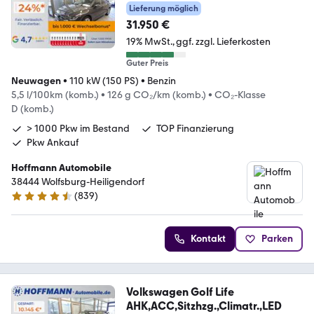
Lieferung möglich
31.950 €
19% MwSt.
ggf. zzgl. Lieferkosten
Guter Preis
Neuwagen
•
110 kW (150 PS)
•
Benzin
5,5 l/100km (komb.)
•
126 g CO₂/km (komb.)
•
CO₂-Klasse
D (komb.)
> 1000 Pkw im Bestand
TOP Finanzierung
Pkw Ankauf
Hoffmann Automobile
38444 Wolfsburg-Heiligendorf
(
839
)
4.5 Sterne
Kontakt
Parken
Volkswagen Golf Life
AHK,ACC,Sitzhzg.,Climatr.,LED