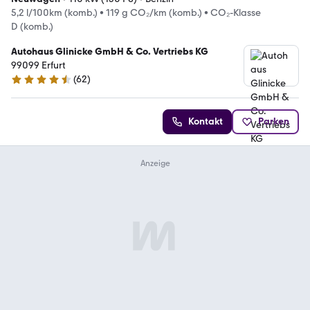
5,2 l/100km (komb.)
•
119 g CO₂/km (komb.)
•
CO₂-Klasse
D (komb.)
Autohaus Glinicke GmbH & Co. Vertriebs KG
99099 Erfurt
(
62
)
4.5 Sterne
Kontakt
Parken