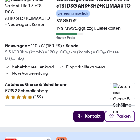
eTSI DSG AHK+SHZ+KLIMAAUTO
Lieferung möglich
32.850 €
19% MwSt.
ggf. zzgl. Lieferkosten
Guter Preis
Neuwagen
•
110 kW (150 PS)
•
Benzin
5,3 l/100km (komb.)
•
120 g CO₂/km (komb.)
•
CO₂-Klasse
D (komb.)
beheizbares Lenkrad
Einparkhilfekamera
Navi Vorbereitung
Autohaus Gierse & Schöllmann
57392 Schmallenberg
(
139
)
4.8 Sterne
Kontakt
Parken