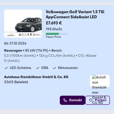
Volkswagen Golf Variant 1.5 TSI
AppConnect SideAssist LED
27.693 €
19% MwSt.
Fairer Preis
Ab 31.10.2026
Neuwagen
•
85 kW (116 PS)
•
Benzin
5,5 l/100km (komb.)
•
126 g CO₂/km (komb.)
•
CO₂-Klasse
D (komb.)
LED-Scheinw.
GRA
Klimaautom.
Autohaus Steinböhmer GmbH & Co. KG
33613 Bielefeld
Kontakt
Parken