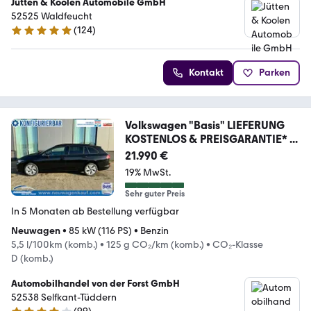
Jütten & Koolen Automobile GmbH
52525 Waldfeucht
(
124
)
5 Sterne
Kontakt
Parken
Volkswagen "Basis" LIEFERUNG
KOSTENLOS & PREISGARANTIE* ...
21.990 €
19% MwSt.
Sehr guter Preis
In 5 Monaten ab Bestellung verfügbar
Neuwagen
•
85 kW (116 PS)
•
Benzin
5,5 l/100km (komb.)
•
125 g CO₂/km (komb.)
•
CO₂-Klasse
D (komb.)
Automobilhandel von der Forst GmbH
52538 Selfkant-Tüddern