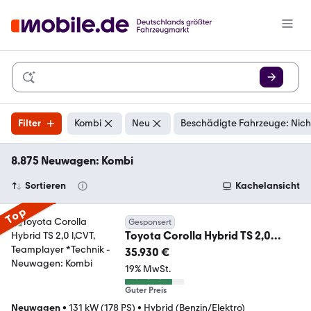
Filter
Kombi
Neu
Beschädigte Fahrzeuge: Nich
8.875 Neuwagen: Kombi
Sortieren
Kachelansicht
Top
Gesponsert
Toyota Corolla Hybrid TS 2,0
l,CVT, Teamplayer *Technik
35.930 €
19% MwSt.
Guter Preis
Neuwagen
•
131 kW (178 PS)
•
Hybrid (Benzin/Elektro)