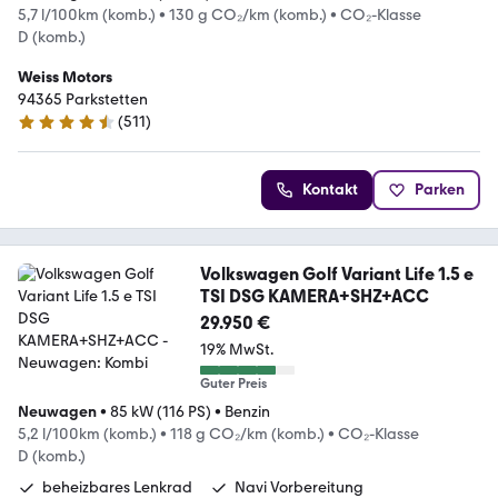
5,7 l/100km (komb.)
•
130 g CO₂/km (komb.)
•
CO₂-Klasse
D (komb.)
Weiss Motors
94365 Parkstetten
(
511
)
4.5 Sterne
Kontakt
Parken
Volkswagen Golf Variant Life 1.5 e
TSI DSG KAMERA+SHZ+ACC
29.950 €
19% MwSt.
Guter Preis
Neuwagen
•
85 kW (116 PS)
•
Benzin
5,2 l/100km (komb.)
•
118 g CO₂/km (komb.)
•
CO₂-Klasse
D (komb.)
beheizbares Lenkrad
Navi Vorbereitung