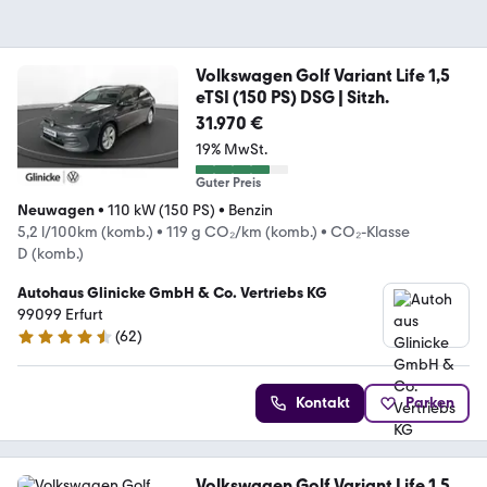
Volkswagen Golf Variant Life 1,5
eTSI (150 PS) DSG | Sitzh.
31.970 €
19% MwSt.
Guter Preis
Neuwagen
•
110 kW (150 PS)
•
Benzin
5,2 l/100km (komb.)
•
119 g CO₂/km (komb.)
•
CO₂-Klasse
D (komb.)
Autohaus Glinicke GmbH & Co. Vertriebs KG
99099 Erfurt
(
62
)
4.5 Sterne
Kontakt
Parken
Volkswagen Golf Variant Life 1.5