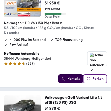
31.950 €
19% MwSt.
Guter Preis
Neuwagen
•
110 kW (150 PS)
•
Benzin
5,5 l/100km (komb.)
•
126 g CO₂/km (komb.)
•
CO₂-Klasse
D (komb.)
> 1000 Pkw im Bestand
TOP Finanzierung
Pkw Ankauf
Hoffmann Automobile
38444 Wolfsburg-Heiligendorf
(
839
)
4.5 Sterne
Kontakt
Parken
Volkswagen Golf Variant Life 1,5
eTSI (150 PS) DSG
31.970 €