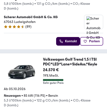
5,8 l/100km (komb.)
•
131 g CO₂/km (komb.)
•
CO₂-Klasse
D (komb.)
Scherer Automobil GmbH & Co. KG
67063 Ludwigshafen
(
89
)
4.7 Sterne
Kontakt
Parken
Volkswagen Golf Trend 1.5 l TSI
PDC*LED*Lane+SideAss.*Keyle
24.570 €
19% MwSt.
Sehr guter Preis
Ab 05.10.2026
Neuwagen
•
85 kW (116 PS)
•
Benzin
5,3 l/100km (komb.)
•
122 g CO₂/km (komb.)
•
CO₂-Klasse
D (komb.)