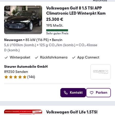
Volkswagen Golf 8 1.5 TSI APP
Climatronic LED Winterpkt Kam
25.300 €
19% MwSt.
Sehr guter Preis
Neuwagen
•
85 kW (116 PS)
•
Benzin
5,6 l/100km (komb.)
•
125 g CO₂/km (komb.)
•
CO₂-Klasse
D (komb.)
Winterpaket
Rückfahrkamera
App Connect
Steurer Automobile GmbH
89250 Senden
(
146
)
4.8 Sterne
Kontakt
Parken
Volkswagen Golf Life 1.5TSI