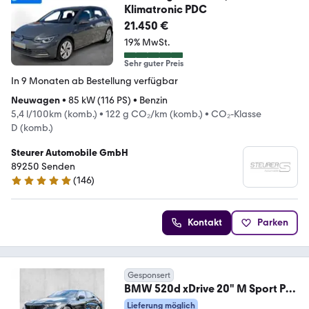
Klimatronic PDC
21.450 €
19% MwSt.
Sehr guter Preis
In 9 Monaten ab Bestellung verfügbar
Neuwagen
•
85 kW (116 PS)
•
Benzin
5,4 l/100km (komb.)
•
122 g CO₂/km (komb.)
•
CO₂-Klasse
D (komb.)
Steurer Automobile GmbH
89250 Senden
(
146
)
4.8 Sterne
Kontakt
Parken
Gesponsert
BMW 520d xDrive 20" M Sport Pro
AHK 360° DA Prof.
Lieferung möglich