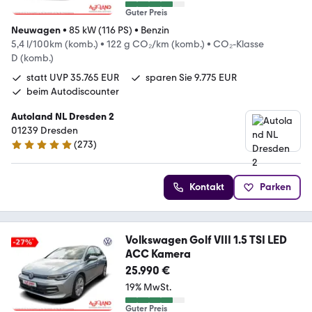
Guter Preis
Neuwagen
•
85 kW (116 PS)
•
Benzin
5,4 l/100km (komb.)
•
122 g CO₂/km (komb.)
•
CO₂-Klasse
D (komb.)
statt UVP 35.765 EUR
sparen Sie 9.775 EUR
beim Autodiscounter
Autoland NL Dresden 2
01239 Dresden
(
273
)
4.9 Sterne
Kontakt
Parken
Volkswagen Golf VIII 1.5 TSI LED
ACC Kamera
25.990 €
19% MwSt.
Guter Preis