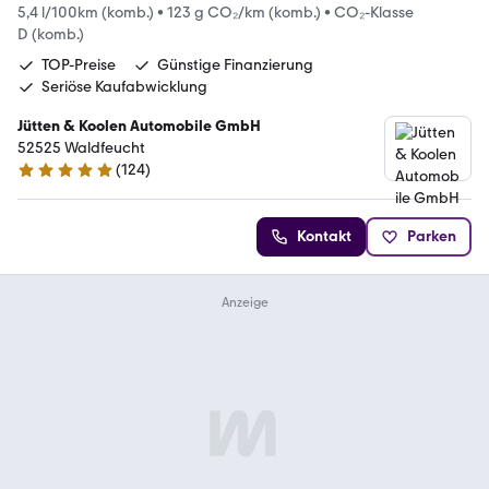
5,4 l/100km (komb.)
•
123 g CO₂/km (komb.)
•
CO₂-Klasse
D (komb.)
TOP-Preise
Günstige Finanzierung
Seriöse Kaufabwicklung
Jütten & Koolen Automobile GmbH
52525 Waldfeucht
(
124
)
5 Sterne
Kontakt
Parken