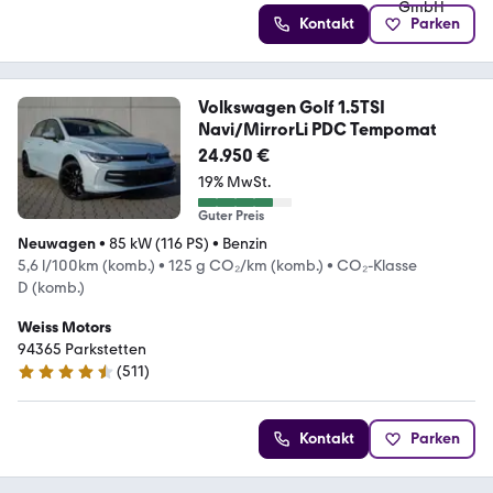
Kontakt
Parken
Volkswagen Golf 1.5TSI
Navi/MirrorLi PDC Tempomat
24.950 €
19% MwSt.
Guter Preis
Neuwagen
•
85 kW (116 PS)
•
Benzin
5,6 l/100km (komb.)
•
125 g CO₂/km (komb.)
•
CO₂-Klasse
D (komb.)
Weiss Motors
94365 Parkstetten
(
511
)
4.5 Sterne
Kontakt
Parken