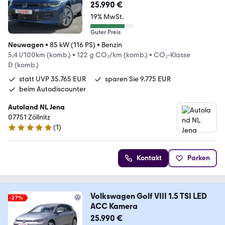
25.990 €
19% MwSt.
Guter Preis
Neuwagen
•
85 kW (116 PS)
•
Benzin
5,4 l/100km (komb.)
•
122 g CO₂/km (komb.)
•
CO₂-Klasse
D (komb.)
statt UVP 35.765 EUR
sparen Sie 9.775 EUR
beim Autodiscounter
Autoland NL Jena
07751 Zöllnitz
(
1
)
5 Sterne
Kontakt
Parken
Volkswagen Golf VIII 1.5 TSI LED
ACC Kamera
25.990 €