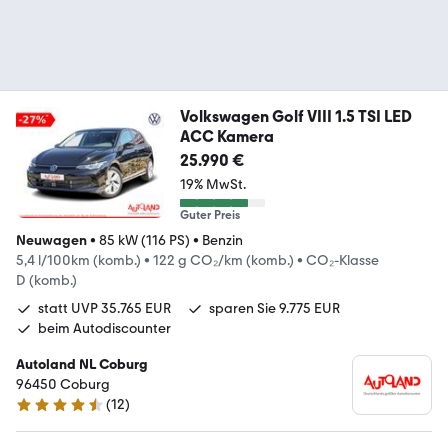
Volkswagen Golf VIII 1.5 TSI LED
ACC Kamera
25.990 €
19% MwSt.
Guter Preis
Neuwagen
•
85 kW (116 PS)
•
Benzin
5,4 l/100km (komb.)
•
122 g CO₂/km (komb.)
•
CO₂-Klasse
D (komb.)
statt UVP 35.765 EUR
sparen Sie 9.775 EUR
beim Autodiscounter
Autoland NL Coburg
96450 Coburg
(
12
)
4.5 Sterne