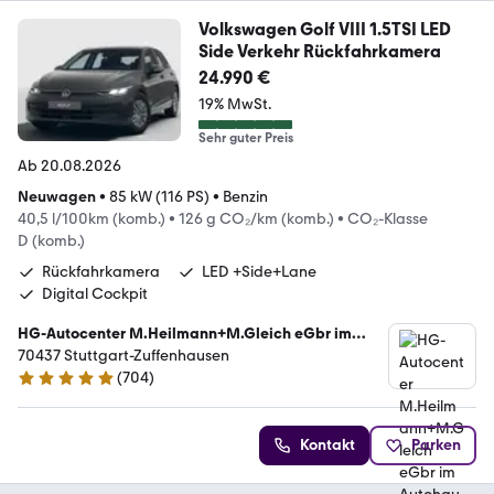
Volkswagen Golf VIII 1.5TSI LED
Side Verkehr Rückfahrkamera
24.990 €
19% MwSt.
Sehr guter Preis
Ab 20.08.2026
Neuwagen
•
85 kW (116 PS)
•
Benzin
40,5 l/100km (komb.)
•
126 g CO₂/km (komb.)
•
CO₂-Klasse
D (komb.)
Rückfahrkamera
LED +Side+Lane
Digital Cockpit
HG-Autocenter M.Heilmann+M.Gleich eGbr im
Autohaus Marquardt
70437 Stuttgart-Zuffenhausen
(
704
)
4.8 Sterne
Kontakt
Parken