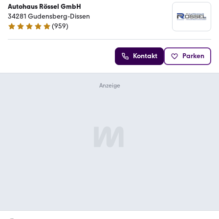
Autohaus Rössel GmbH
34281 Gudensberg-Dissen
(
959
)
4.9 Sterne
Kontakt
Parken