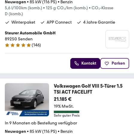
Neuwagen
•
85 kW (116 PS)
•
Benzin
5,6 l/100km (komb.)
•
125 g CO₂/km (komb.)
•
CO₂-Klasse
D (komb.)
Winterpaket
APP Connect
4 Jahre Garantie
Steurer Automobile GmbH
89250 Senden
(
146
)
4.8 Sterne
Kontakt
Parken
Volkswagen Golf VIII 5-Türer 1.5
TSI ACT FACELIFT
21.185 €
19% MwSt.
Sehr guter Preis
In 9 Monaten ab Bestellung verfügbar
Neuwagen
•
85 kW (116 PS)
•
Benzin