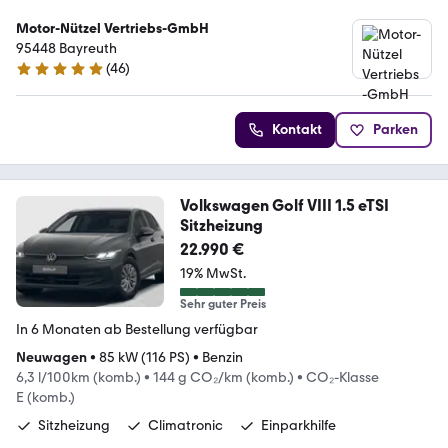
Motor-Nützel Vertriebs-GmbH
95448 Bayreuth
(
46
)
4.9 Sterne
Kontakt
Parken
Volkswagen Golf VIII 1.5 eTSI
Sitzheizung
22.990 €
19% MwSt.
Sehr guter Preis
In 6 Monaten ab Bestellung verfügbar
Neuwagen
•
85 kW (116 PS)
•
Benzin
6,3 l/100km (komb.)
•
144 g CO₂/km (komb.)
•
CO₂-Klasse
E (komb.)
Sitzheizung
Climatronic
Einparkhilfe