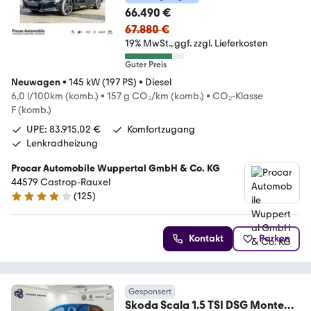
66.490 €
67.880 €
19% MwSt.
ggf. zzgl. Lieferkosten
Guter Preis
Neuwagen
•
145 kW (197 PS)
•
Diesel
6,0 l/100km (komb.)
•
157 g CO₂/km (komb.)
•
CO₂-Klasse
F (komb.)
UPE: 83.915,02 €
Komfortzugang
Lenkradheizung
Procar Automobile Wuppertal GmbH & Co. KG
44579 Castrop-Rauxel
(
125
)
3.9 Sterne
Kontakt
Parken
Gesponsert
Skoda Scala 1.5 TSI DSG Monte