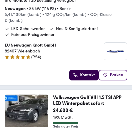
In 6 Monaten ab Bestellung verfügbar
Neuwagen
•
85 kW (116 PS)
•
Benzin
5,4 l/100km (komb.)
•
124 g CO₂/km (komb.)
•
CO₂-Klasse
D (komb.)
LED-Scheinwerfer
Neu & Konfigurierbar !
Fairness-Preisgewinner
EU Neuwagen Knott GmbH
82407 Wielenbach
(
924
)
4.9 Sterne
Kontakt
Parken
Volkswagen Golf VIII 1.5 TSI APP
LED Winterpaket sofort
24.600 €
19% MwSt.
Sehr guter Preis