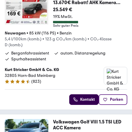
13.670€ Rabatt! AHK Kamera
LED+
25.549 €
19% MwSt.
Sehr guter Preis
Neuwagen
•
85 kW (116 PS)
•
Benzin
5,4 l/100km (komb.)
•
123 g CO₂/km (komb.)
•
CO₂-Klasse
D (komb.)
Berganfahrassistent
autom. Distanzregelung
Spurhalteassistent
Kurt Stricker GmbH & Co. KG
32805 Horn-Bad Meinberg
(
823
)
4.7 Sterne
Kontakt
Parken
Volkswagen Golf VIII 1.5 TSI LED
ACC Kamera