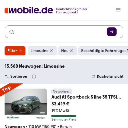
Filter
Limousine
Neu
Beschädigte Fahrzeuge: 
15.568 Neuwagen: Limousine
Sortieren
Kachelansicht
Top
Gesponsert
Audi A1 Sportback S line 35 TFSI
110(150) kW(PS) S tr
33.419 €
19% MwSt.
Sehr guter Preis
Neuwagen
•
110 kW (150 PS)
•
Benzin