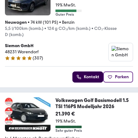
19% MwSt.
Guter Preis
Neuwagen
•
74 kW (101 PS)
•
Benzin
5,5 l/100km (komb.)
•
124 g CO₂/km (komb.)
•
CO₂-Klasse
D (komb.)
Siemon GmbH
48231 Warendorf
(
307
)
4.8 Sterne
Kontakt
Parken
Volkswagen Golf Basismodell 1.5
TSI 116PS Modelljahr 2026
21.390 €
19% MwSt.
Sehr guter Preis