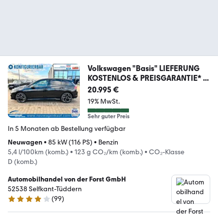
Volkswagen "Basis" LIEFERUNG
KOSTENLOS & PREISGARANTIE* ...
20.995 €
19% MwSt.
Sehr guter Preis
In 5 Monaten ab Bestellung verfügbar
Neuwagen
•
85 kW (116 PS)
•
Benzin
5,4 l/100km (komb.)
•
123 g CO₂/km (komb.)
•
CO₂-Klasse
D (komb.)
Automobilhandel von der Forst GmbH
52538 Selfkant-Tüddern
(
99
)
4.2 Sterne