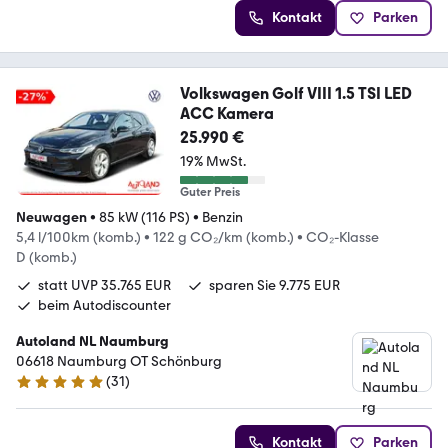
Kontakt
Parken
Volkswagen Golf VIII 1.5 TSI LED
ACC Kamera
25.990 €
19% MwSt.
Guter Preis
Neuwagen
•
85 kW (116 PS)
•
Benzin
5,4 l/100km (komb.)
•
122 g CO₂/km (komb.)
•
CO₂-Klasse
D (komb.)
statt UVP 35.765 EUR
sparen Sie 9.775 EUR
beim Autodiscounter
Autoland NL Naumburg
06618 Naumburg OT Schönburg
(
31
)
5 Sterne
Kontakt
Parken