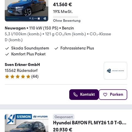
Carlo +ACC+BHZFS+NAVI+RF
41.560 €
19% MwSt.
Ohne Bewertung
Neuwagen
•
110 kW (150 PS)
•
Benzin
5,3 l/100km (komb.)
•
121 g CO₂/km (komb.)
•
CO₂-Klasse
D (komb.)
Skoda Soundsystem
Fahrassistenz Plus
Komfort Plus Paket
Sven Erkner GmbH
15562 Rüdersdorf
(
44
)
4.9 Sterne
Kontakt
Parken
Gesponsert
Hyundai BAYON FL MY26 1.0 T-GDi
TREND Navi LED Apple Car
20.930 €