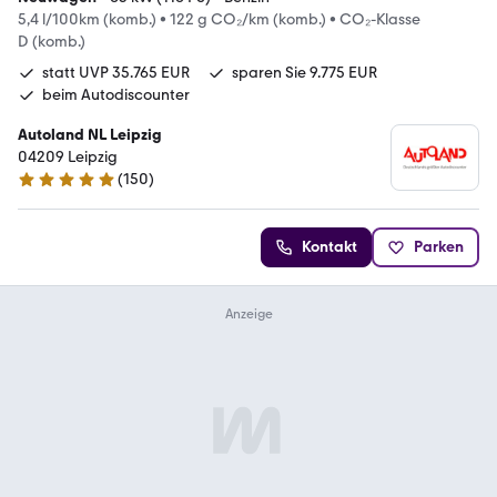
5,4 l/100km (komb.)
•
122 g CO₂/km (komb.)
•
CO₂-Klasse
D (komb.)
statt UVP 35.765 EUR
sparen Sie 9.775 EUR
beim Autodiscounter
Autoland NL Leipzig
04209 Leipzig
(
150
)
4.8 Sterne
Kontakt
Parken