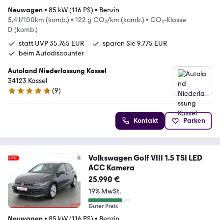
Neuwagen
•
85 kW (116 PS)
•
Benzin
5,4 l/100km (komb.)
•
122 g CO₂/km (komb.)
•
CO₂-Klasse
D (komb.)
statt UVP 35.765 EUR
sparen Sie 9.775 EUR
beim Autodiscounter
Autoland Niederlassung Kassel
34123 Kassel
(
9
)
5 Sterne
Kontakt
Parken
Volkswagen Golf VIII 1.5 TSI LED
ACC Kamera
25.990 €
19% MwSt.
Guter Preis
Neuwagen
•
85 kW (116 PS)
•
Benzin