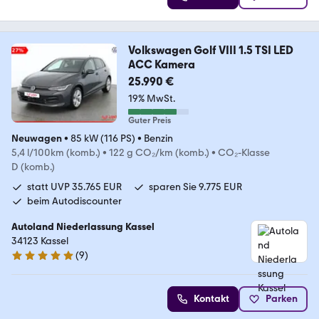
Volkswagen Golf VIII 1.5 TSI LED
ACC Kamera
25.990 €
19% MwSt.
Guter Preis
Neuwagen
•
85 kW (116 PS)
•
Benzin
5,4 l/100km (komb.)
•
122 g CO₂/km (komb.)
•
CO₂-Klasse
D (komb.)
statt UVP 35.765 EUR
sparen Sie 9.775 EUR
beim Autodiscounter
Autoland Niederlassung Kassel
34123 Kassel
(
9
)
5 Sterne
Kontakt
Parken