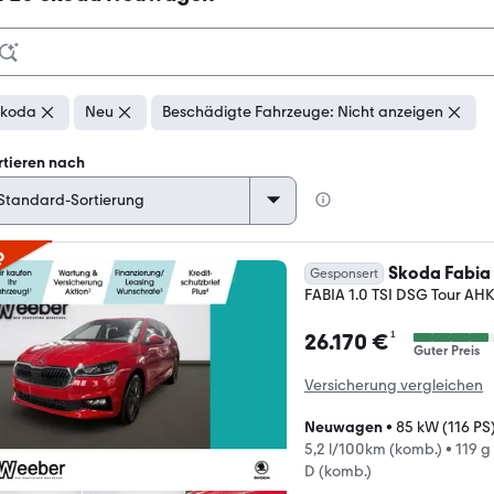
Skoda
Neu
Beschädigte Fahrzeuge: Nicht anzeigen
rtieren nach
p
Skoda Fabia
Gesponsert
FABIA 1.0 TSI DSG Tour A
¹
26.170 €
Guter Preis
Versicherung vergleichen
Neuwagen
•
85 kW (116 PS
5,2 l/100km (komb.)
•
119 g
D (komb.)