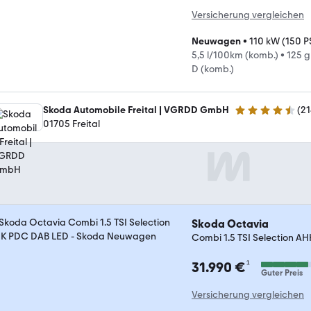
Versicherung vergleichen
Neuwagen
•
110 kW (150 P
5,5 l/100km (komb.)
•
125 
D (komb.)
Skoda Automobile Freital | VGRDD GmbH
(
21
4.7 Sterne
01705 Freital
Skoda Octavia
Combi 1.5 TSI Selection A
¹
31.990 €
Guter Preis
Versicherung vergleichen