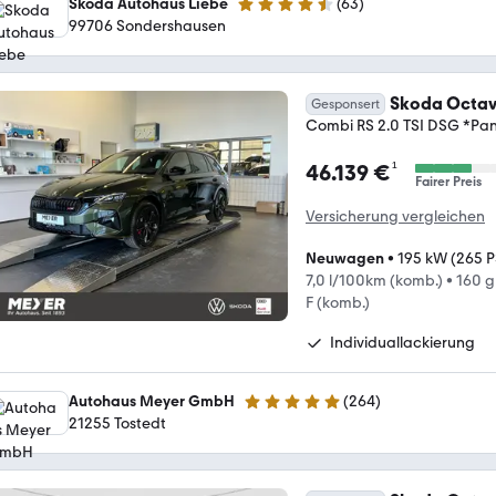
Skoda Autohaus Liebe
(
63
)
4.3 Sterne
99706 Sondershausen
Skoda Octav
Gesponsert
Combi RS 2.0 TSI DSG *Pa
¹
46.139 €
Fairer Preis
Versicherung vergleichen
Neuwagen
•
195 kW (265 P
7,0 l/100km (komb.)
•
160 g
F (komb.)
Individuallackierung
Autohaus Meyer GmbH
(
264
)
4.8 Sterne
21255 Tostedt