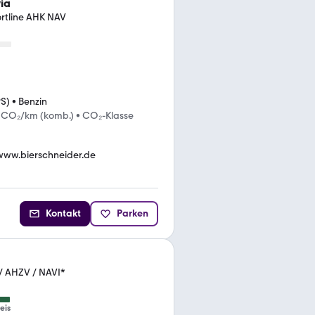
ia
rtline AHK NAV
PS)
•
Benzin
 CO₂/km (komb.)
•
CO₂-Klasse
www.bierschneider.de
Kontakt
Parken
/ AHZV / NAVI*
eis