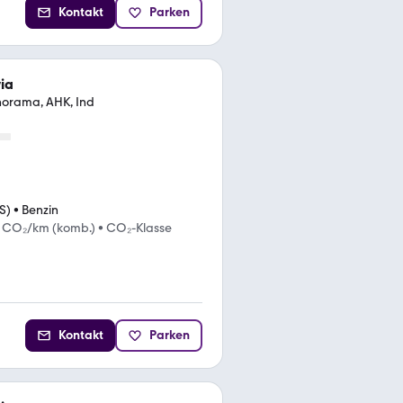
Kontakt
Parken
ia
norama, AHK, Ind
S)
•
Benzin
 CO₂/km (komb.)
•
CO₂-Klasse
Kontakt
Parken