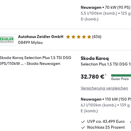
Neuwagen
•
70 kW (95 PS)
5,5 l/100km (komb.)
•
125 
D (komb.)
Autohaus Zeidler GmbH
(
436
)
5 Sterne
08499 Mylau
Skoda Karoq
Selection Plus 1.5 TSI DSG 
¹
32.780 €
Guter Preis
Versicherung vergleichen
Neuwagen
•
110 kW (150 P
6,1 l/100km (komb.)
•
139 g
E (komb.)
UVP ca. 43.499 Euro
Nachlass 25 Prozent