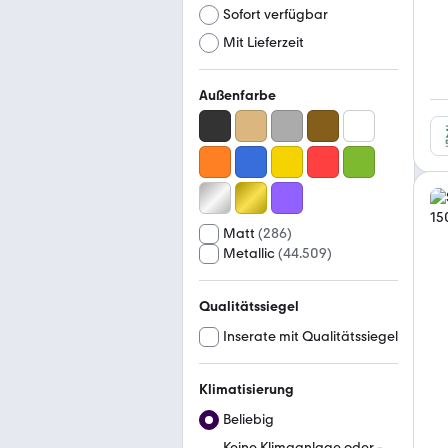
Sofort verfügbar
Mit Lieferzeit
Außenfarbe
Matt
(
286
)
Metallic
(
44.509
)
Qualitätssiegel
Inserate mit Qualitätssiegel
Klimatisierung
Beliebig
Keine Klimaanlage oder -