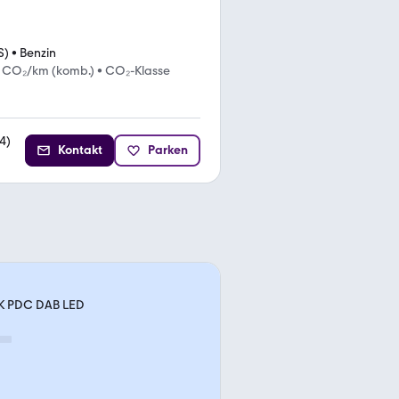
S)
•
Benzin
g CO₂/km (komb.)
•
CO₂-Klasse
4
)
Kontakt
Parken
HK PDC DAB LED