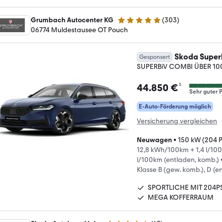
Grumbach Autocenter KG
(
303
)
4.9 Sterne
06774 Muldestausee OT Pouch
Skoda Super
Gesponsert
SUPERBiV COMBI ÜBER 10
¹
44.850 €
Sehr guter P
E-Auto-Förderung möglich
Versicherung vergleichen
Neuwagen
•
150 kW (204 
12,8 kWh/100km + 1,4 l/100
l/100km (entladen, komb.)
Klasse B (gew. komb.), D (e
SPORTLICHE MIT 204P
MEGA KOFFERRAUM