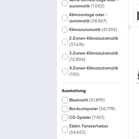
automatik
(
1.002
)
Klimaanlage oder -
automatik
(
58.867
)
Klimaautomatik
(
47.352
)
2-Zonen-Klimaautomatik
(
37.676
)
3-Zonen-Klimaautomatik
(
12.804
)
4-Zonen-Klimaautomatik
(
130
)
Ausstattung
Bluetooth
(
51.899
)
Bordcomputer
(
50.778
)
CD-Spieler
(
7.421
)
Elektr. Fensterheber
(
54.623
)