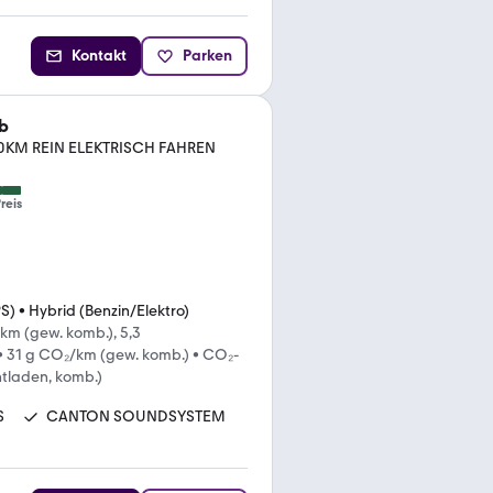
Kontakt
Parken
b
0KM REIN ELEKTRISCH FAHREN
reis
PS)
•
Hybrid (Benzin/Elektro)
km (gew. komb.), 5,3
•
31 g CO₂/km (gew. komb.)
•
CO₂-
ntladen, komb.)
S
CANTON SOUNDSYSTEM