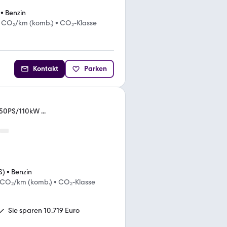
•
Benzin
g CO₂/km (komb.)
•
CO₂-Klasse
Kontakt
Parken
150PS/110kW ...
S)
•
Benzin
 CO₂/km (komb.)
•
CO₂-Klasse
Sie sparen 10.719 Euro