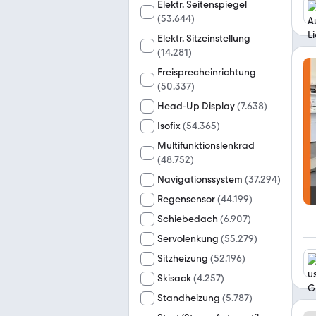
Elektr. Seitenspiegel
(
53.644
)
Elektr. Sitzeinstellung
(
14.281
)
Freisprecheinrichtung
(
50.337
)
Head-Up Display
(
7.638
)
Isofix
(
54.365
)
Multifunktionslenkrad
(
48.752
)
Navigationssystem
(
37.294
)
Regensensor
(
44.199
)
Schiebedach
(
6.907
)
Servolenkung
(
55.279
)
Sitzheizung
(
52.196
)
Skisack
(
4.257
)
Standheizung
(
5.787
)