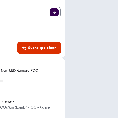
Suche speichern
HK Navi LED Kamera PDC
)
•
Benzin
 CO₂/km (komb.)
•
CO₂-Klasse