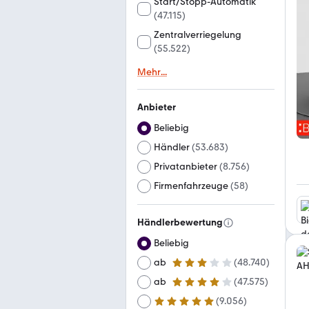
Start/Stopp-Automatik
(
47.115
)
Zentralverriegelung
(
55.522
)
Mehr
...
Anbieter
Beliebig
Händler
(
53.683
)
Privatanbieter
(
8.756
)
Firmenfahrzeuge
(
58
)
Händlerbewertung
Beliebig
ab
(
48.740
)
3 Sterne
ab
(
47.575
)
4 Sterne
(
9.056
)
ab
5 Sterne