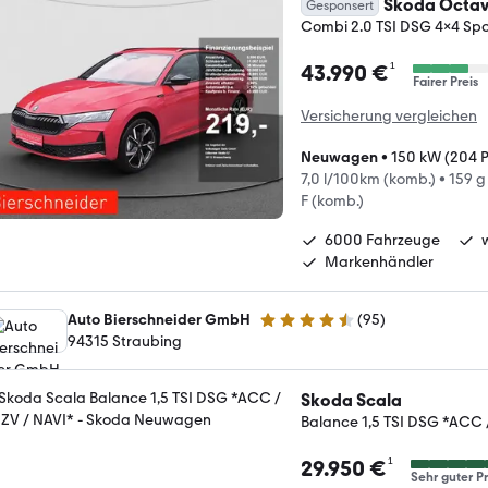
Skoda Octav
Gesponsert
Combi 2.0 TSI DSG 4x4 Spo
¹
43.990 €
Fairer Preis
Versicherung vergleichen
Neuwagen
•
150 kW (204 
7,0 l/100km (komb.)
•
159 g
F (komb.)
6000 Fahrzeuge
Markenhändler
Auto Bierschneider GmbH
(
95
)
4.6 Sterne
94315 Straubing
Skoda Scala
Balance 1,5 TSI DSG *ACC 
¹
29.950 €
Sehr guter Pr