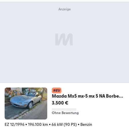
NEU
Mazda Mx5 mx-5 mx 5 NA Borbet
Tuning Proje...
3.500 €
Ohne Bewertung
EZ 12/1996
•
196.100 km
•
66 kW (90 PS)
•
Benzin