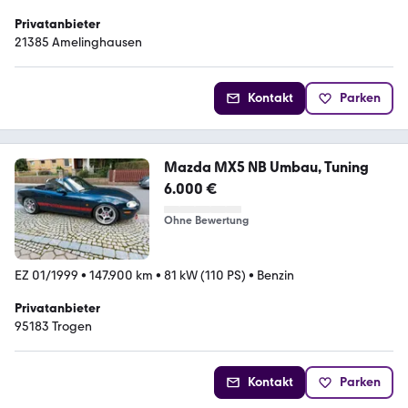
Privatanbieter
21385 Amelinghausen
Kontakt
Parken
Mazda MX5 NB Umbau, Tuning
6.000 €
Ohne Bewertung
EZ 01/1999
•
147.900 km
•
81 kW (110 PS)
•
Benzin
Privatanbieter
95183 Trogen
Kontakt
Parken