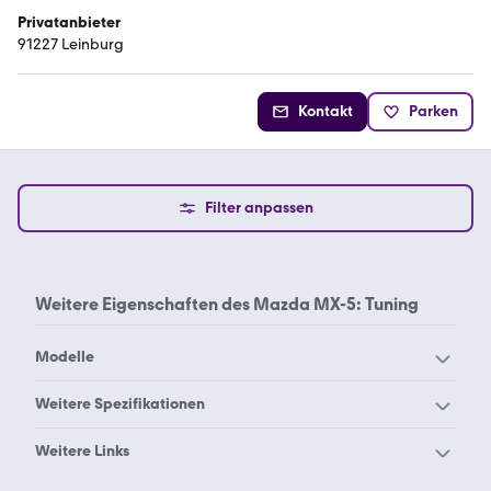
Privatanbieter
91227 Leinburg
Kontakt
Parken
Filter anpassen
Weitere Eigenschaften des
Mazda MX-5: Tuning
Modelle
Mazda 121
Mazda 2 Hybrid
Weitere Spezifikationen
Mazda 2
Mazda 3
Mazda MX-5 1.6
Mazda MX-5 1.8
Weitere Links
Mazda 323
Mazda 5
Mazda MX-5 1.9
Mazda MX-5 2.0