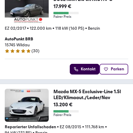
17.999 €
Fairer Preis
EZ 02/2017
•
122.000 km
•
118 kW (160 PS)
•
Benzin
AutoPunkt BRB
15745 Wildau
(
30
)
4.9 Sterne
Kontakt
Parken
Mazda MX-5 Exclusive-Line 1.5l
LED/Klimaaut./Leder/Nav
13.200 €
Fairer Preis
Reparierter Unfallschaden
•
EZ 08/2015
•
111.768 km
•
96 kW (131 PS)
•
Benzin