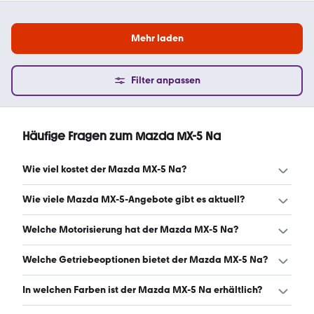
Mehr laden
Filter anpassen
Häufige Fragen zum Mazda MX-5 Na
Wie viel kostet der Mazda MX-5 Na?
Ein guter Preis für einen Mazda MX-5 Na liegt zwischen
Wie viele Mazda MX-5-Angebote gibt es aktuell?
10.000 € und 28.990 €. Leasingangebote starten ab 309
€ monatlich. (Stand: 7.8.2026)
Es gibt insgesamt 222 Mazda MX-5 bei mobile.de, davon
Welche Motorisierung hat der Mazda MX-5 Na?
201 Gebraucht- und 21 Neuwagen. (Stand: 7.8.2026)
Der Mazda MX-5 Na hat Leistungen zwischen 90 und 184
Welche Getriebeoptionen bietet der Mazda MX-5 Na?
PS. (Stand: 7.8.2026)
Der Mazda MX-5 Na ist mit manuellem und
In welchen Farben ist der Mazda MX-5 Na erhältlich?
automatischem Getriebe erhältlich. (Stand: 7.8.2026)