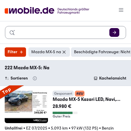
Filter
Mazda MX-5 na
Beschädigte Fahrzeuge: Nicht
222 Mazda MX-5: Na
Sortieren
Kachelansicht
Top
Gesponsert
NEU
Mazda MX-5 Kazari LED, Navi,
Kamera
28.980 €
Guter Preis
Unfallfrei
•
EZ 07/2025
•
5.093 km
•
97 kW (132 PS)
•
Benzin