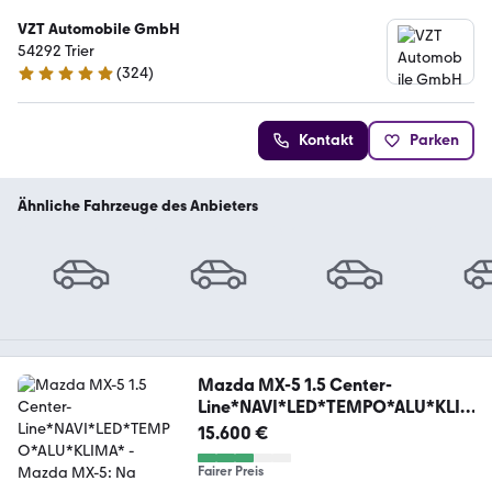
VZT Automobile GmbH
54292 Trier
(
324
)
4.8 Sterne
Kontakt
Parken
Ähnliche Fahrzeuge des Anbieters
Mazda MX-5 1.5 Center-
Line*NAVI*LED*TEMPO*ALU*KLI
MA*
15.600 €
Fairer Preis