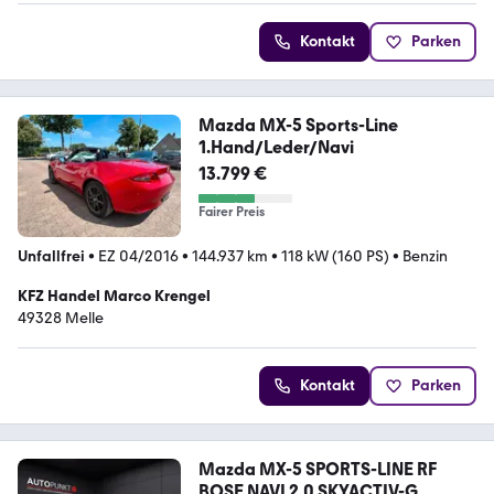
Kontakt
Parken
Mazda MX-5 Sports-Line
1.Hand/Leder/Navi
13.799 €
Fairer Preis
Unfallfrei
•
EZ 04/2016
•
144.937 km
•
118 kW (160 PS)
•
Benzin
KFZ Handel Marco Krengel
49328 Melle
Kontakt
Parken
Mazda MX-5 SPORTS-LINE RF
BOSE NAVI 2.0 SKYACTIV-G