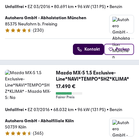
Unfallfrei
•
EZ 03/2016
•
80.691 km
•
96 kW (131 PS)
•
Benzin
Autohero GmbH - Abholstation München
85375 Neufahrn b. Freising
(
230
)
4.4 Sterne
Kontakt
Parken
Mazda MX-5 1.5 Exclusive-
Line*NAVI*TEMPO*SHZ*KLIMA*
17.490 €
Fairer Preis
Unfallfrei
•
EZ 07/2016
•
68.032 km
•
96 kW (131 PS)
•
Benzin
Autohero GmbH - Abholfiliale Köln
50739 Köln
(
365
)
4.6 Sterne