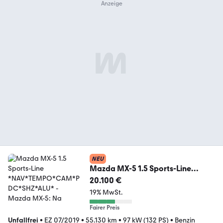
NEU
Mazda MX-5 1.5 Sports-Line
*NAV*TEMPO*CAM*PDC*SHZ*AL
20.100 €
U*
19% MwSt.
Fairer Preis
Unfallfrei
•
EZ 07/2019
•
55.130 km
•
97 kW (132 PS)
•
Benzin