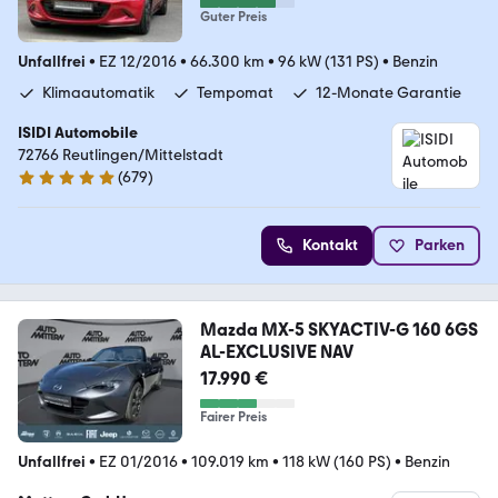
Guter Preis
Unfallfrei
•
EZ 12/2016
•
66.300 km
•
96 kW (131 PS)
•
Benzin
Klimaautomatik
Tempomat
12-Monate Garantie
ISIDI Automobile
72766 Reutlingen/Mittelstadt
(
679
)
4.8 Sterne
Kontakt
Parken
Mazda MX-5 SKYACTIV-G 160 6GS
AL-EXCLUSIVE NAV
17.990 €
Fairer Preis
Unfallfrei
•
EZ 01/2016
•
109.019 km
•
118 kW (160 PS)
•
Benzin