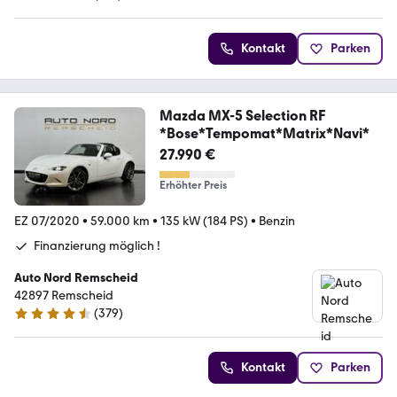
4.9 Sterne
Kontakt
Parken
Mazda MX-5 Selection RF
*Bose*Tempomat*Matrix*Navi*
27.990 €
Erhöhter Preis
EZ 07/2020
•
59.000 km
•
135 kW (184 PS)
•
Benzin
Finanzierung möglich !
Auto Nord Remscheid
42897 Remscheid
(
379
)
4.5 Sterne
Kontakt
Parken