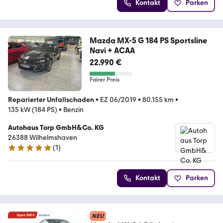
Kontakt
Parken
Mazda MX-5 G 184 PS Sportsline
Navi + ACAA
22.990 €
Fairer Preis
Reparierter Unfallschaden
•
EZ 06/2019
•
80.155 km
•
135 kW (184 PS)
•
Benzin
Autohaus Torp GmbH&Co. KG
26388 Wilhelmshaven
(
1
)
5 Sterne
Kontakt
Parken
NEU