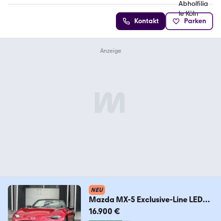
Kontakt
Parken
NEU
Mazda MX-5 Exclusive-Line LED
Navi Leder Sitzheizung
16.900 €