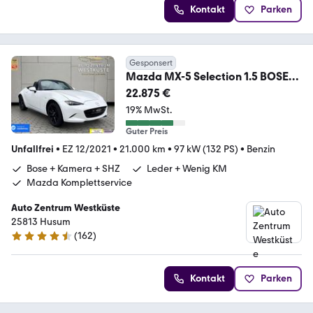
Kontakt
Parken
Gesponsert
Mazda MX-5 Selection 1.5 BOSE
Kamera SHZ Navi HU NEU
22.875 €
19% MwSt.
Guter Preis
Unfallfrei
•
EZ 12/2021
•
21.000 km
•
97 kW (132 PS)
•
Benzin
Bose + Kamera + SHZ
Leder + Wenig KM
Mazda Komplettservice
Auto Zentrum Westküste
25813 Husum
(
162
)
4.7 Sterne
Kontakt
Parken