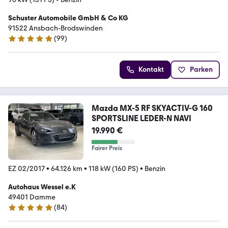
Schuster Automobile GmbH & Co KG
91522 Ansbach-Brodswinden
(
99
)
4.8 Sterne
Kontakt
Parken
Mazda MX-5 RF SKYACTIV-G 160
SPORTSLINE LEDER-N NAVI
19.990 €
Fairer Preis
EZ 02/2017
•
64.126 km
•
118 kW (160 PS)
•
Benzin
Autohaus Wessel e.K
49401 Damme
(
84
)
5 Sterne