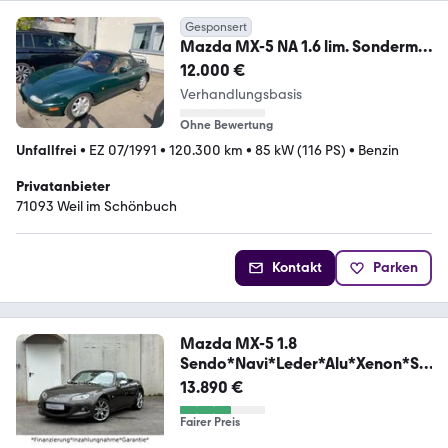
Gesponsert
Mazda MX-5 NA 1.6 lim. Sonderm.
"British-Racing-Green"
12.000 €
Verhandlungsbasis
Ohne Bewertung
Unfallfrei
•
EZ 07/1991
•
120.300 km
•
85 kW (116 PS)
•
Benzin
Privatanbieter
71093 Weil im Schönbuch
Kontakt
Parken
Mazda MX-5 1.8
Sendo*Navi*Leder*Alu*Xenon*Sit
zheizung*
13.890 €
Fairer Preis