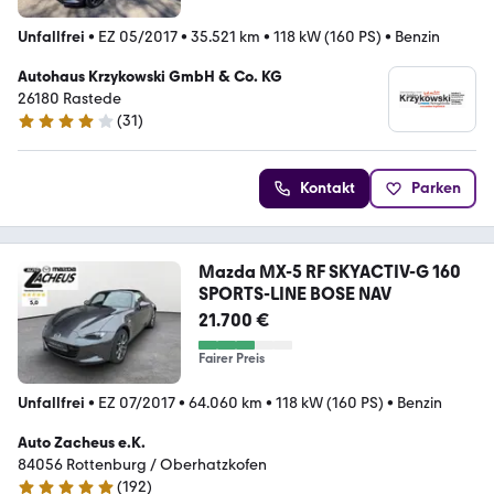
Unfallfrei
•
EZ 05/2017
•
35.521 km
•
118 kW (160 PS)
•
Benzin
Autohaus Krzykowski GmbH & Co. KG
26180 Rastede
(
31
)
3.8 Sterne
Kontakt
Parken
Mazda MX-5 RF SKYACTIV-G 160
SPORTS-LINE BOSE NAV
21.700 €
Fairer Preis
Unfallfrei
•
EZ 07/2017
•
64.060 km
•
118 kW (160 PS)
•
Benzin
Auto Zacheus e.K.
84056 Rottenburg / Oberhatzkofen
(
192
)