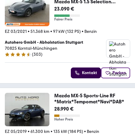
Mazda MX-5 1.5 Selection
Aut.*NAVI*LED*TEMPO*PDC*SHZ
23.090 €
*
Fairer Preis
EZ 03/2021
•
51.368 km
•
97 kW (132 PS)
•
Benzin
Autohero GmbH - Abholstation Stuttgart
70825 Korntal-Münchingen
(
303
)
4.4 Sterne
Kontakt
Parken
Mazda MX-5 Sports-Line RF
*Matrix*Tempomat*Navi*DAB*
28.990 €
Hoher Preis
EZ 05/2019
•
61.300 km
•
135 kW (184 PS)
•
Benzin