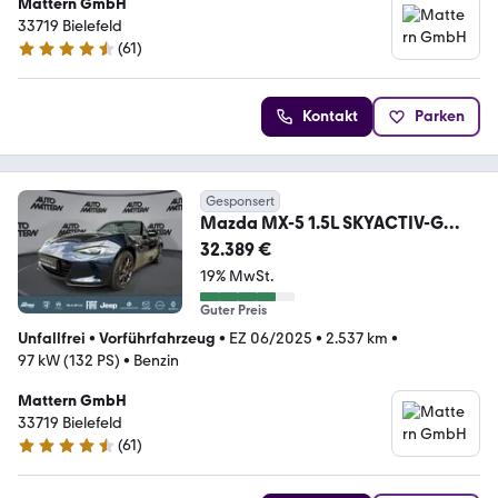
Mattern GmbH
33719 Bielefeld
(
61
)
4.4 Sterne
Kontakt
Parken
Gesponsert
Mazda MX-5 1.5L SKYACTIV-G
Homura Recaro Brembo Navi
32.389 €
19% MwSt.
Guter Preis
Unfallfrei
•
Vorführfahrzeug
•
EZ 06/2025
•
2.537 km
•
97 kW (132 PS)
•
Benzin
Mattern GmbH
33719 Bielefeld
(
61
)
4.4 Sterne