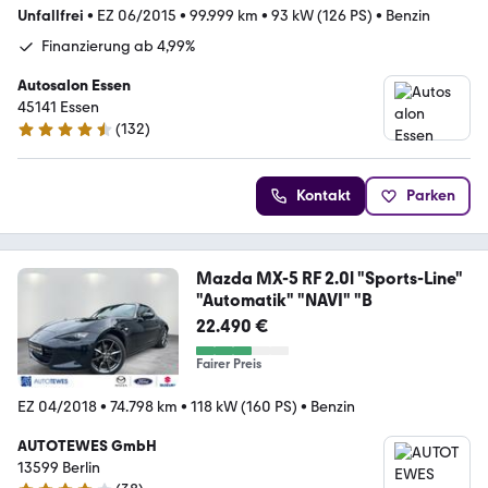
Unfallfrei
•
EZ 06/2015
•
99.999 km
•
93 kW (126 PS)
•
Benzin
Finanzierung ab 4,99%
Autosalon Essen
45141 Essen
(
132
)
4.4 Sterne
Kontakt
Parken
Mazda MX-5 RF 2.0l "Sports-Line"
"Automatik" "NAVI" "B
22.490 €
Fairer Preis
EZ 04/2018
•
74.798 km
•
118 kW (160 PS)
•
Benzin
AUTOTEWES GmbH
13599 Berlin