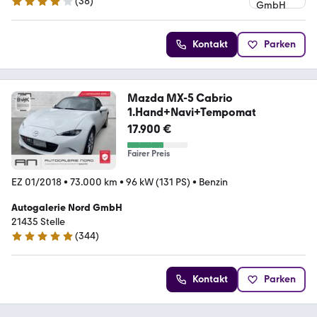
(
38
)
4.1 Sterne
Kontakt
Parken
Mazda MX-5 Cabrio
1.Hand+Navi+Tempomat
17.900 €
Fairer Preis
EZ 01/2018
•
73.000 km
•
96 kW (131 PS)
•
Benzin
Autogalerie Nord GmbH
21435 Stelle
(
344
)
4.8 Sterne
Kontakt
Parken