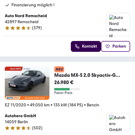
Finanzierung möglich !
Auto Nord Remscheid
42897 Remscheid
(
379
)
4.5 Sterne
Kontakt
Parken
NEU
Mazda MX-5 2.0 Skyactiv-G
Edition 100 RF *NAV*TEMPO*
26.980 €
Fairer Preis
EZ 11/2020
•
49.050 km
•
135 kW (184 PS)
•
Benzin
Autohero GmbH
14059 Berlin
(
502
)
4.5 Sterne