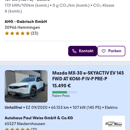
17,9 kWh/100km (komb.)
•
0 g CO₂/km (komb.)
•
CO₂-Klasse
A (komb.)
AHG - Gabrisch GmbH
30966 Hemmingen
(
23
)
5 Sterne
Kontakt
Parken
Mazda MX-30 e-SKYACTIV EV 145
FWD AT KOM-P IV-P PRE-P
15.490 €
Fairer Preis
Unfallfrei
•
EZ 09/2020
•
65.153 km
•
107 kW (145 PS)
•
Elektro
Autohaus Paul Weiss GmbH & Co.KG
65527 Niedernhausen
(
11
)