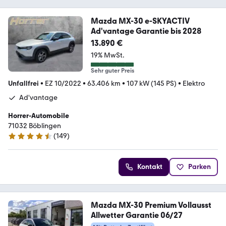
Mazda MX-30 e-SKYACTIV
Ad'vantage Garantie bis 2028
13.890 €
19% MwSt.
Sehr guter Preis
Unfallfrei
•
EZ 10/2022
•
63.406 km
•
107 kW (145 PS)
•
Elektro
Ad'vantage
Horrer-Automobile
71032 Böblingen
(
149
)
4.6 Sterne
Kontakt
Parken
Mazda MX-30 Premium Vollausst
Allwetter Garantie 06/27