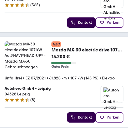
(
365
)
4.6 Sterne
Kontakt
Parken
NEU
Mazda MX-30 electric drive 107
kW Aut.*NAVI*HEAD-UP*
15.200 €
Guter Preis
Unfallfrei
•
EZ 07/2021
•
61.828 km
•
107 kW (145 PS)
•
Elektro
Autohero GmbH - Leipzig
04328 Leipzig
(
8
)
4.3 Sterne
Kontakt
Parken