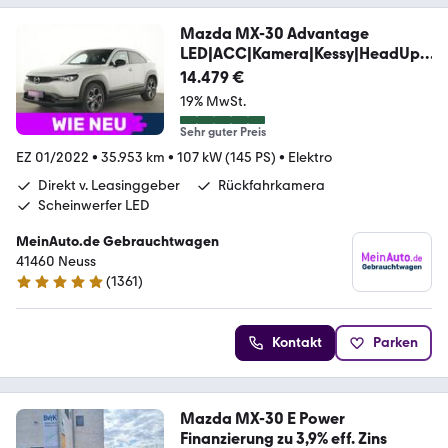
Mazda MX-30 Advantage
LED|ACC|Kamera|Kessy|HeadUp|
PDC
14.479 €
19% MwSt.
Sehr guter Preis
EZ 01/2022
•
35.953 km
•
107 kW (145 PS)
•
Elektro
Direkt v. Leasinggeber
Rückfahrkamera
Scheinwerfer LED
MeinAuto.de Gebrauchtwagen
41460 Neuss
(
1361
)
4.8 Sterne
Kontakt
Parken
Mazda MX-30 E Power
Finanzierung zu 3,9% eff. Zins