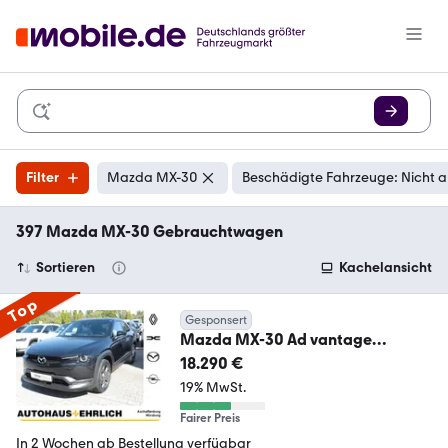
Filter
Mazda MX-30
Beschädigte Fahrzeuge: Nicht 
397 Mazda MX-30 Gebrauchtwagen
Sortieren
Kachelansicht
Top
Gesponsert
Mazda MX-30 Ad vantage
NAVI+PDC+Rfk+KLIMA
18.290 €
19% MwSt.
Fairer Preis
In 2 Wochen ab Bestellung verfügbar