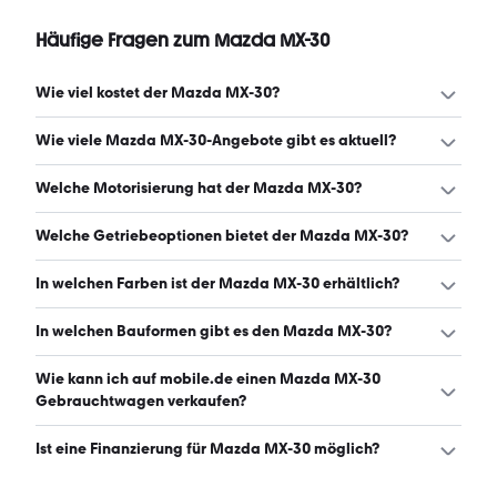
Häufige Fragen zum Mazda MX-30
Wie viel kostet der Mazda MX-30?
Ein guter Preis für einen Mazda MX-30 liegt zwischen
Wie viele Mazda MX-30-Angebote gibt es aktuell?
16.395 € und 22.839 €. Leasingangebote starten ab 108
€ monatlich. (Stand: 8.8.2026)
Es gibt insgesamt 397 Mazda MX-30 bei mobile.de, davon
Welche Motorisierung hat der Mazda MX-30?
395 Gebraucht- und 2 Neuwagen. (Stand: 8.8.2026)
Der Mazda MX-30 hat Leistungen zwischen 82 und 170
Welche Getriebeoptionen bietet der Mazda MX-30?
PS. (Stand: 8.8.2026)
Der Mazda MX-30 ist mit automatischem und manuellem
In welchen Farben ist der Mazda MX-30 erhältlich?
Getriebe erhältlich. (Stand: 8.8.2026)
Den Mazda MX-30 gibt es in folgenden Farben: weiß,
In welchen Bauformen gibt es den Mazda MX-30?
grau, schwarz, rot, beige, braun, grün und silber. Die
häufigste Farbe ist weiß. (Stand: 8.8.2026)
Den Mazda MX-30 gibt es in folgenden Bauformen: SUV.
Wie kann ich auf mobile.de einen Mazda MX-30
(Stand: 8.8.2026)
Gebrauchtwagen verkaufen?
Alle Informationen zum Verkauf an mobile.de-
Ist eine Finanzierung für Mazda MX-30 möglich?
Ankaufstationen oder per Inserat auf mobile.de gibt es
auf unserer
Auto verkaufen
Seite.
Ja, ein Großteil der Angebote auf mobile.de kann