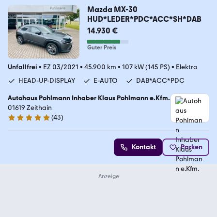
Mazda MX-30
HUD*LEDER*PDC*ACC*SH*DAB
14.930 €
Guter Preis
Unfallfrei
•
EZ 03/2021
•
45.900 km
•
107 kW (145 PS)
•
Elektro
HEAD-UP-DISPLAY
E-AUTO
DAB*ACC*PDC
Autohaus Pohlmann Inhaber Klaus Pohlmann e.Kfm.
01619 Zeithain
(
43
)
5 Sterne
Kontakt
Parken