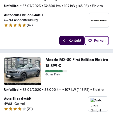
Unfallfrei
•
EZ 07/2023
•
32.800 km
•
107 kW (145 PS)
•
Elektro
Autohaus Ehrlich GmbH
63741 Aschaffenburg
(
47
)
4.9 Sterne
Kontakt
Parken
Mazda MX-30 First Edition Elektro
15.899 €
Guter Preis
Unfallfrei
•
EZ 09/2020
•
38.000 km
•
107 kW (145 PS)
•
Elektro
Auto Elias GmbH
49681 Garrel
(
21
)
4.2 Sterne