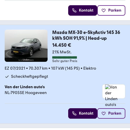
Kontakt
Parken
Mazda MX-30 e-SkyActiv 145 36
kWh SOH 91,9% | Head-up
14.450 €
21% MwSt.
Sehr guter Preis
EZ 07/2021
•
70.307 km
•
107 kW (145 PS)
•
Elektro
Scheckheftgepflegt
Van der Linden auto's
NL-7905SE Hoogeveen
Kontakt
Parken