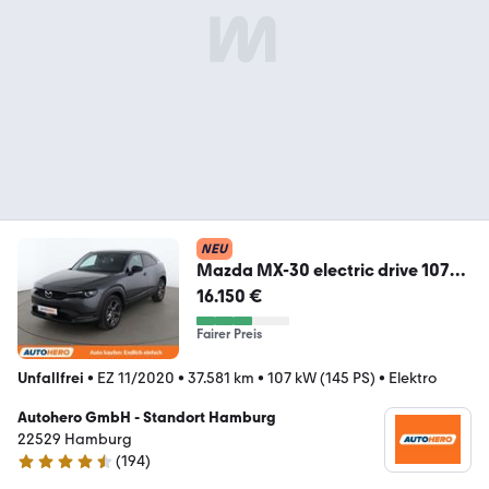
NEU
Mazda MX-30 electric drive 107
kW First Edition Aut.
16.150 €
Fairer Preis
Unfallfrei
•
EZ 11/2020
•
37.581 km
•
107 kW (145 PS)
•
Elektro
Autohero GmbH - Standort Hamburg
22529 Hamburg
(
194
)
4.6 Sterne