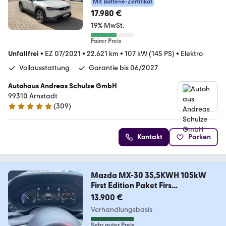
Mit Batterie-Zertifikat
17.980 €
19% MwSt.
Fairer Preis
Unfallfrei
•
EZ 07/2021
•
22.621 km
•
107 kW (145 PS)
•
Elektro
Vollausstattung
Garantie bis 06/2027
Autohaus Andreas Schulze GmbH
99310 Arnstadt
(
309
)
4.9 Sterne
Kontakt
Parken
Mazda MX-30 35,5KWH 105kW
First Edition Paket Firs...
13.900 €
Verhandlungsbasis
Sehr guter Preis