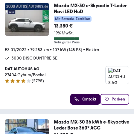
Mazda MX-30 e-Skyactiv T-Leder
Navi LED HuD
Mit Batterie-Zertifikat
13.380 €
19% MwSt.
Sehr guter Preis
EZ 01/2022
•
79.253 km
•
107 kW (145 PS)
•
Elektro
3000 DISCOUNTPREISE!
DAT AUTOHUS AG
27404 Gyhum/Bockel
(
2795
)
4.2 Sterne
Kontakt
Parken
Mazda MX-30 36 kWh e-Skyactive
Leder Bose 360° ACC