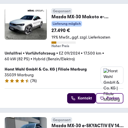
Gesponsert
Mazda MX-30 Makoto e-
Skyactive R-EV ABS Fahrerairbag
Lieferung möglich
B
27.490 €
19% MwSt.
ggf. zzgl. Lieferkosten
Hoher Preis
Unfallfrei
•
Vorführfahrzeug
•
EZ 09/2024
•
17.500 km
•
60 kW (82 PS)
•
Hybrid (Benzin/Elektro)
Horst Wahl GmbH & Co. KG | Filiale Marburg
35039 Marburg
(
76
)
4.4 Sterne
Kontakt
Parken
Gesponsert
Mazda MX-30 e-SKYACTIV EV 145