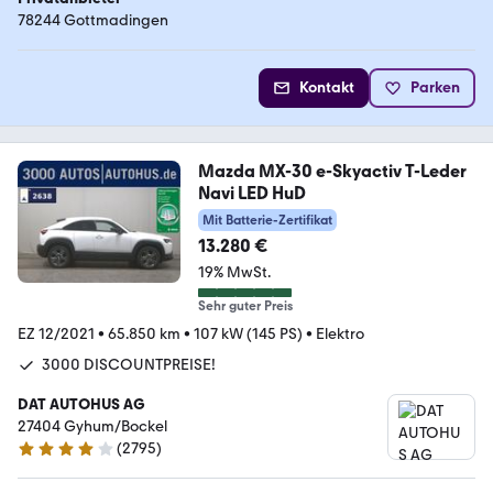
78244 Gottmadingen
Kontakt
Parken
Mazda MX-30 e-Skyactiv T-Leder
Navi LED HuD
Mit Batterie-Zertifikat
13.280 €
19% MwSt.
Sehr guter Preis
EZ 12/2021
•
65.850 km
•
107 kW (145 PS)
•
Elektro
3000 DISCOUNTPREISE!
DAT AUTOHUS AG
27404 Gyhum/Bockel
(
2795
)
4.2 Sterne