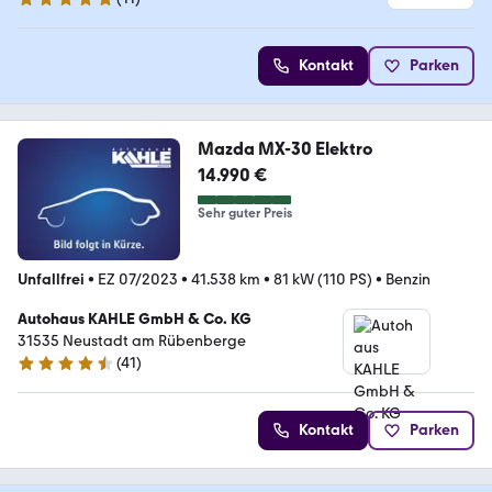
5 Sterne
Kontakt
Parken
Mazda MX-30 Elektro
14.990 €
Sehr guter Preis
Unfallfrei
•
EZ 07/2023
•
41.538 km
•
81 kW (110 PS)
•
Benzin
Autohaus KAHLE GmbH & Co. KG
31535 Neustadt am Rübenberge
(
41
)
4.7 Sterne
Kontakt
Parken