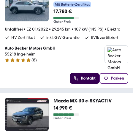
Mit Batterie-Zertifikat
17.780 €
Guter Preis
Unfallfrei
•
EZ 01/2022
•
29.245 km
•
107 kW (145 PS)
•
Elektro
HV Zertifikat
inkl. GW Garantie
BVfk zertifiziert
Auto Becker Motors GmbH
55218 Ingelheim
(
8
)
4.9 Sterne
Kontakt
Parken
Mazda MX-30 e-SKYACTIV
14.990 €
Guter Preis