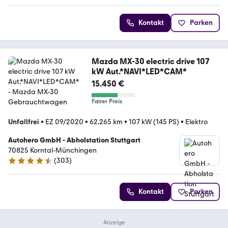
Kontakt
Parken
Mazda MX-30 electric drive 107
kW Aut.*NAVI*LED*CAM*
15.450 €
Fairer Preis
Unfallfrei
•
EZ 09/2020
•
62.265 km
•
107 kW (145 PS)
•
Elektro
Autohero GmbH - Abholstation Stuttgart
70825 Korntal-Münchingen
(
303
)
4.4 Sterne
Kontakt
Parken