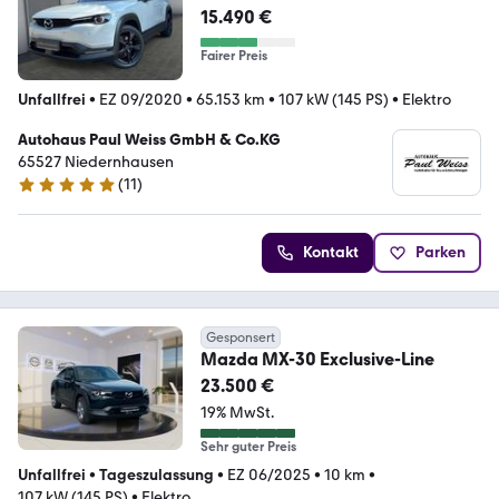
FWD AT KOM-P IV-P PRE-P
15.490 €
Fairer Preis
Unfallfrei
•
EZ 09/2020
•
65.153 km
•
107 kW (145 PS)
•
Elektro
Autohaus Paul Weiss GmbH & Co.KG
65527 Niedernhausen
(
11
)
5 Sterne
Kontakt
Parken
Gesponsert
Mazda MX-30 Exclusive-Line
23.500 €
19% MwSt.
Sehr guter Preis
Unfallfrei
•
Tageszulassung
•
EZ 06/2025
•
10 km
•
107 kW (145 PS)
•
Elektro