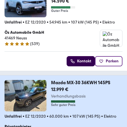
14.590 €
Guter Preis
Unfallfrei
•
EZ 12/2020
•
54.945 km
•
107 kW (145 PS)
•
Elektro
Öz Automobile GmbH
41469 Neuss
(
539
)
4.8 Sterne
Kontakt
Parken
Mazda MX-30 36KWH 145PS
12.999 €
Verhandlungsbasis
Sehr guter Preis
Unfallfrei
•
EZ 12/2020
•
60.000 km
•
107 kW (145 PS)
•
Elektro
Privatanbieter