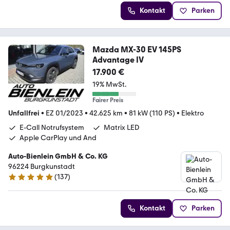
Kontakt
Parken
Mazda MX-30 EV 145PS
Advantage IV
17.900 €
19% MwSt.
Fairer Preis
Unfallfrei
•
EZ 01/2023
•
42.625 km
•
81 kW (110 PS)
•
Elektro
E-Call Notrufsystem
Matrix LED
Apple CarPlay und And
Auto-Bienlein GmbH & Co. KG
96224 Burgkunstadt
(
137
)
4.9 Sterne
Kontakt
Parken