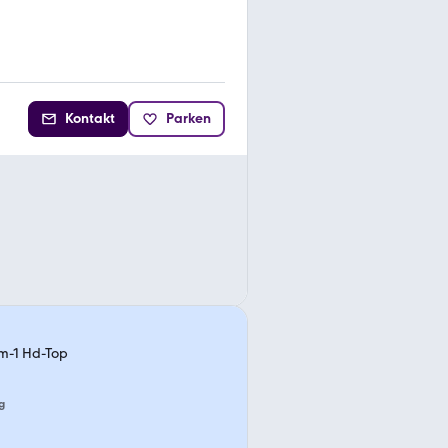
Kontakt
Parken
km-1 Hd-Top
g