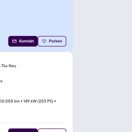
Kontakt
Parken
4 Tüv Neu
ng
00.000 km
•
149 kW (203 PS)
•