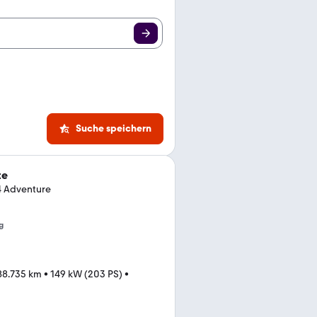
Suche speichern
te
4 Adventure
g
88.735 km
•
149 kW (203 PS)
•