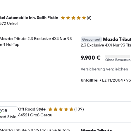
kel Automobile Inh. Salih Piskin
(
6
)
5 Sterne
572 Unkel
Mazda Tribu
Gesponsert
2.3 Exclusive 4X4 Nur 93 T
9.900 €
Ohne Bewertun
Versicherung vergleichen
Unfallfrei
•
EZ 11/2004
•
93
Off Road Style
(
109
)
4.9 Sterne
64521 Groß Gerau
Mazda Tribute