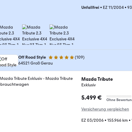
Unfallfrei
•
EZ 11/2004
•
93
Off Road Style
(
109
)
4.9 Sterne
64521 Groß Gerau
Mazda Tribute
Exklusiv
5.499 €
Ohne Bewertun
Versicherung vergleichen
EZ 03/2006
•
155.966 km
•