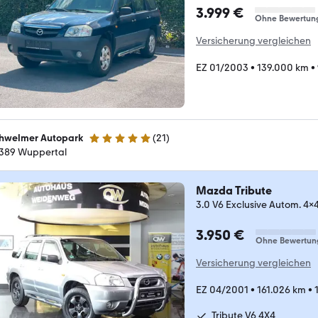
3.999 €
Ohne Bewertun
Versicherung vergleichen
EZ 01/2003
•
139.000 km
•
hwelmer Autopark
(
21
)
4.9 Sterne
389 Wuppertal
Mazda Tribute
3.0 V6 Exclusive Autom. 4x
3.950 €
Ohne Bewertun
Versicherung vergleichen
EZ 04/2001
•
161.026 km
•
Tribute V6 4X4