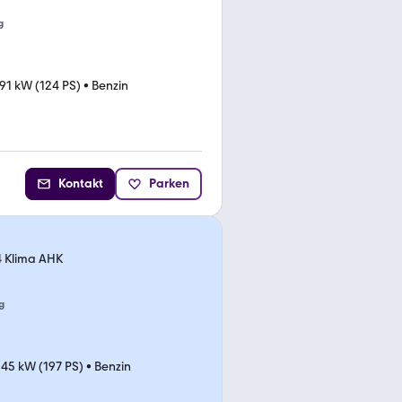
g
91 kW (124 PS)
•
Benzin
Kontakt
Parken
4 Klima AHK
g
145 kW (197 PS)
•
Benzin