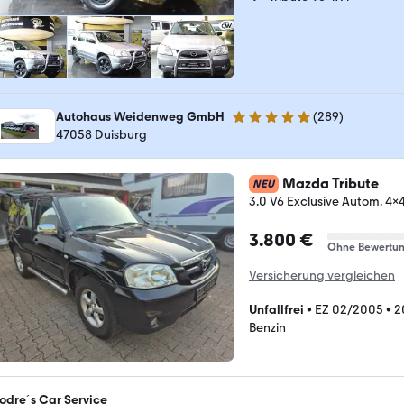
Autohaus Weidenweg GmbH
(
289
)
4.8 Sterne
47058 Duisburg
Mazda Tribute
NEU
3.0 V6 Exclusive Autom. 4x
3.800 €
Ohne Bewertu
Versicherung vergleichen
Unfallfrei
•
EZ 02/2005
•
2
Benzin
odre´s Car Service