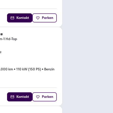
Kontakt
Parken
te
km-1 Hd-Top
g
.000 km
•
110 kW (150 PS)
•
Benzin
Kontakt
Parken