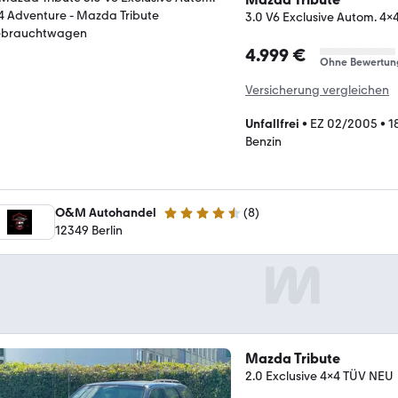
3.0 V6 Exclusive Autom. 4x
4.999 €
Ohne Bewertun
Versicherung vergleichen
Unfallfrei
•
EZ 02/2005
•
1
Benzin
O&M Autohandel
(
8
)
4.7 Sterne
12349 Berlin
Mazda Tribute
2.0 Exclusive 4x4 TÜV NEU