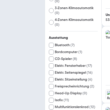
(
0
)
3-Zonen-Klimaautomatik
(
0
)
Un
53
4-Zonen-Klimaautomatik
(
0
)
Ausstattung
Bluetooth
(
7
)
Bordcomputer
(
1
)
CD-Spieler
(
8
)
Elektr. Fensterheber
(
17
)
Elektr. Seitenspiegel
(
16
)
Elektr. Sitzeinstellung
(
6
)
Freisprecheinrichtung
(
2
)
Head-Up Display
(
0
)
Isofix
(
11
)
Multifunktionslenkrad
(
12
)