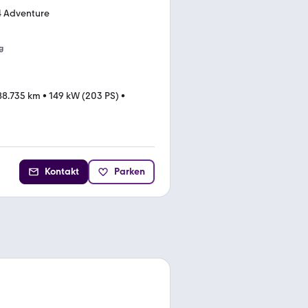
4 Adventure
g
88.735 km
•
149 kW (203 PS)
•
Kontakt
Parken