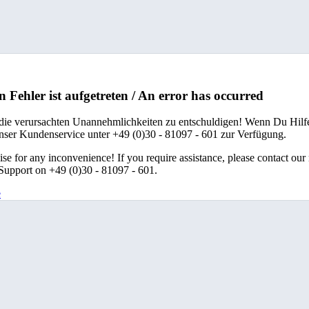
n Fehler ist aufgetreten / An error has occurred
 die verursachten Unannehmlichkeiten zu entschuldigen! Wenn Du Hilfe
unser Kundenservice unter +49 (0)30 - 81097 - 601 zur Verfügung.
se for any inconvenience! If you require assistance, please contact our
upport on +49 (0)30 - 81097 - 601.
e