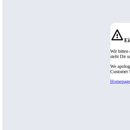
Ei
Wir bitten
steht Dir 
We apologi
Customer S
Homepag