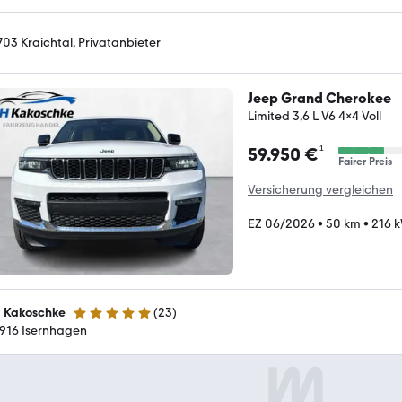
703 Kraichtal, Privatanbieter
Jeep Grand Cherokee
Limited 3,6 L V6 4x4 Voll
¹
59.950 €
Fairer Preis
Versicherung vergleichen
EZ 06/2026
•
50 km
•
216 k
 Kakoschke
(
23
)
5 Sterne
916 Isernhagen