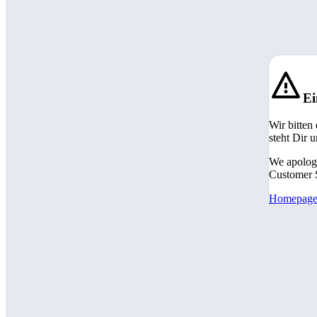
Ei
Wir bitten
steht Dir 
We apologi
Customer S
Homepag