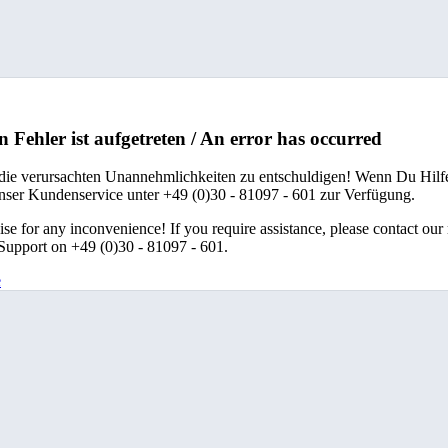
n Fehler ist aufgetreten / An error has occurred
 die verursachten Unannehmlichkeiten zu entschuldigen! Wenn Du Hilfe
unser Kundenservice unter +49 (0)30 - 81097 - 601 zur Verfügung.
se for any inconvenience! If you require assistance, please contact our
upport on +49 (0)30 - 81097 - 601.
e