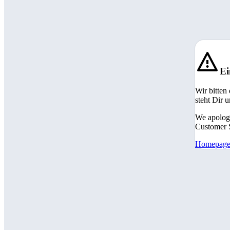
Ei
Wir bitten
steht Dir 
We apologi
Customer S
Homepag