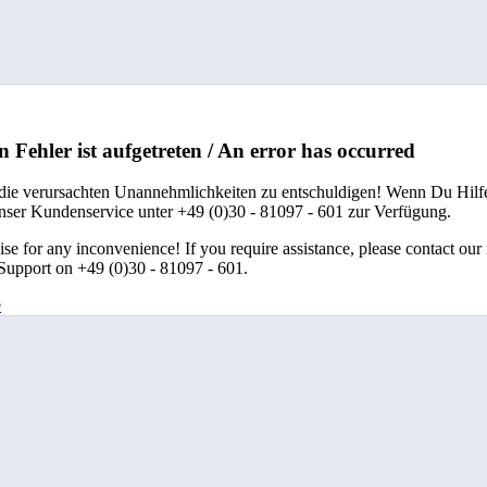
n Fehler ist aufgetreten / An error has occurred
 die verursachten Unannehmlichkeiten zu entschuldigen! Wenn Du Hilfe
unser Kundenservice unter +49 (0)30 - 81097 - 601 zur Verfügung.
se for any inconvenience! If you require assistance, please contact our
upport on +49 (0)30 - 81097 - 601.
e