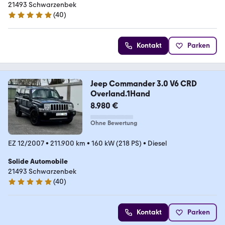
21493 Schwarzenbek
(
40
)
4.8 Sterne
Kontakt
Parken
Jeep Commander 3.0 V6 CRD
Overland.1Hand
8.980 €
Ohne Bewertung
EZ 12/2007
•
211.900 km
•
160 kW (218 PS)
•
Diesel
Solide Automobile
21493 Schwarzenbek
(
40
)
4.8 Sterne
Kontakt
Parken