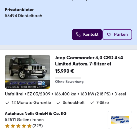
Privatanbieter
55494 Dichtelbach
Kontakt
Parken
Jeep Commander 3,0 CRD 4x4
Limited Autom. 7-Sitzer el
15.990 €
Ohne Bewertung
Unfallfrei
•
EZ 03/2009
•
166.400 km
•
160 kW (218 PS)
•
Diesel
12 Monate Garantie
Scheckheft
7-Sitze
Autohaus Nelis GmbH & Co. KG
52511 Geilenkirchen
(
229
)
4.9 Sterne