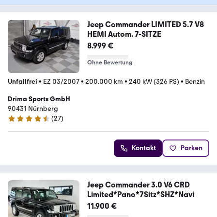
Jeep Commander LIMITED 5.7 V8
HEMI Autom. 7-SITZE
8.999 €
Ohne Bewertung
Unfallfrei
•
EZ 03/2007
•
200.000 km
•
240 kW (326 PS)
•
Benzin
Drima Sports GmbH
90431 Nürnberg
(
27
)
4.6 Sterne
Kontakt
Parken
Jeep Commander 3.0 V6 CRD
Limited*Pano*7Sitz*SHZ*Navi
11.900 €