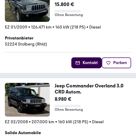
Sitzer TOP GEPF...
15.800 €
Ohne Bewertung
EZ 01/2009
•
126.471 km
•
160 kW (218 PS)
•
Diesel
Privatanbieter
52224 Stolberg (Rhld)
Kontakt
Parken
Jeep Commander Overland 3.0
CRD Autom.
8.980 €
Ohne Bewertung
EZ 02/2008
•
207.000 km
•
160 kW (218 PS)
•
Diesel
Solide Automobile