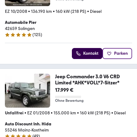
EZ 10/2008
•
136.190 km
•
160 kW (218 PS)
•
Diesel
Automobile Pier
42659 Solingen
(
125
)
4.8 Sterne
Kontakt
Parken
Jeep Commander 3.0 V6 CRD
Limited *AHK*VOLL*7-Sitzer*
17.999 €
Ohne Bewertung
Unfallfrei
•
EZ 01/2008
•
155.000 km
•
160 kW (218 PS)
•
Diesel
Auto Discount Inh. Hida
55246 Mainz-Kostheim
(
49
)