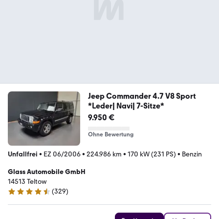
Jeep Commander 4.7 V8 Sport
*Leder| Navi| 7-Sitze*
9.950 €
Ohne Bewertung
Unfallfrei
•
EZ 06/2006
•
224.986 km
•
170 kW (231 PS)
•
Benzin
Glass Automobile GmbH
14513 Teltow
(
329
)
4.4 Sterne