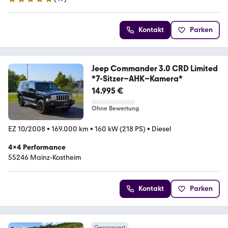
4.9 Sterne
Kontakt
Parken
Jeep Commander 3.0 CRD Limited
*7-Sitzer~AHK~Kamera*
14.995 €
Ohne Bewertung
EZ 10/2008
•
169.000 km
•
160 kW (218 PS)
•
Diesel
4x4 Performance
55246 Mainz-Kostheim
Kontakt
Parken
Gesponsert