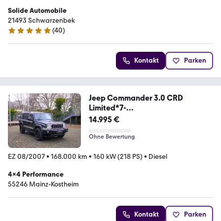
Solide Automobile
21493 Schwarzenbek
(
40
)
4.8 Sterne
Kontakt
Parken
Jeep Commander 3.0 CRD
Limited*7-
Sitzer~AHK~StHz~4WD*
14.995 €
Ohne Bewertung
EZ 08/2007
•
168.000 km
•
160 kW (218 PS)
•
Diesel
4x4 Performance
55246 Mainz-Kostheim
Kontakt
Parken