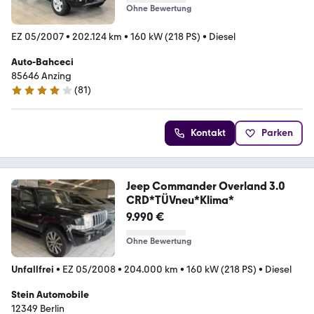
Ohne Bewertung
EZ 05/2007
•
202.124 km
•
160 kW (218 PS)
•
Diesel
Auto-Bahceci
85646 Anzing
(
81
)
4.1 Sterne
Kontakt
Parken
Jeep Commander Overland 3.0
CRD*TÜVneu*Klima*
9.990 €
Ohne Bewertung
Unfallfrei
•
EZ 05/2008
•
204.000 km
•
160 kW (218 PS)
•
Diesel
Stein Automobile
12349 Berlin