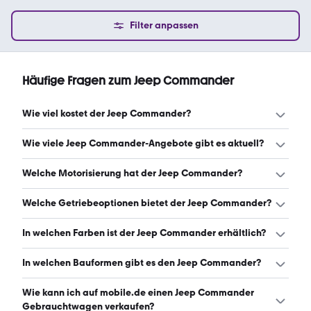
Filter anpassen
Häufige Fragen zum Jeep Commander
Wie viel kostet der Jeep Commander?
Ein guter Preis für einen Jeep Commander liegt zwischen
Wie viele Jeep Commander-Angebote gibt es aktuell?
6.986 € und 12.375 €. (Stand: 7.8.2026)
Es gibt insgesamt 50 Jeep Commander bei mobile.de,
Welche Motorisierung hat der Jeep Commander?
davon 50 Gebraucht- und 0 Neuwagen. (Stand: 7.8.2026)
Der Jeep Commander hat Leistungen zwischen 218 und
Welche Getriebeoptionen bietet der Jeep Commander?
326 PS. (Stand: 7.8.2026)
Der Jeep Commander ist mit automatischem und
In welchen Farben ist der Jeep Commander erhältlich?
manuellem Getriebe erhältlich. (Stand: 7.8.2026)
Den Jeep Commander gibt es in folgenden Farben:
In welchen Bauformen gibt es den Jeep Commander?
schwarz, grau, grün, beige, braun, rot und silber. Die
häufigste Farbe ist schwarz. (Stand: 7.8.2026)
Den Jeep Commander gibt es in folgenden Bauformen:
Wie kann ich auf mobile.de einen Jeep Commander
SUV. (Stand: 7.8.2026)
Gebrauchtwagen verkaufen?