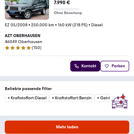
7.990 €
Ohne Bewertung
EZ 05/2008
•
250.000 km
•
160 kW (218 PS)
•
Diesel
AZT OBERHAUSEN
46049 Oberhausen
(
150
)
4.8 Sterne
Kontakt
Parken
Beliebte passende Filter
+
Kraftstoffart
:
Diesel
+
Kraftstoffart
:
Benzin
+
Getriebe
:
Automat
Mehr laden