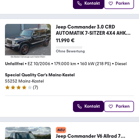
Kontakt
Parken
Jeep Commander 3.0 CRD
AUTOMATIK 7-SITZER 4X4 AHK
TÜV
11.990 €
Ohne Bewertung
Unfallfrei
•
EZ 10/2006
•
179.000 km
•
160 kW (218 PS)
•
Diesel
Special Quality Car's Mainz-Kastel
55252 Mainz-Kastel
(
7
)
4.2 Sterne
Kontakt
Parken
NEU
Jeep Commander V6 Allrad 7