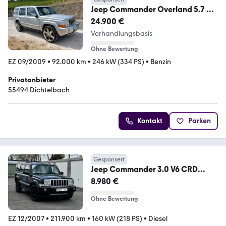
Jeep Commander Overland 5.7 V8
HEMI Autom. Overland
24.900 €
Verhandlungsbasis
Ohne Bewertung
EZ 09/2009
•
92.000 km
•
246 kW (334 PS)
•
Benzin
Privatanbieter
55494 Dichtelbach
Kontakt
Parken
Gesponsert
Jeep Commander 3.0 V6 CRD
Overland.1Hand
8.980 €
Ohne Bewertung
EZ 12/2007
•
211.900 km
•
160 kW (218 PS)
•
Diesel