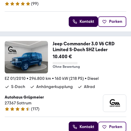
(
99
)
4.8 Sterne
Kontakt
Parken
Jeep Commander 3.0 V6 CRD
Limited S-Dach SHZ Leder
10.400 €
Ohne Bewertung
EZ 01/2010
•
296.800 km
•
160 kW (218 PS)
•
Diesel
S-Dach
Anhängerkupplung
Allrad
Autohaus Grüpmeier
27367 Sottrum
(
117
)
4.5 Sterne
Kontakt
Parken