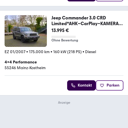
Jeep Commander 3.0 CRD
Limited*AHK~CarPlay~KAMERA~
7-S
13.995 €
Ohne Bewertung
EZ 01/2007
•
175.000 km
•
160 kW (218 PS)
•
Diesel
4x4 Performance
55246 Mainz-Kostheim
Kontakt
Parken