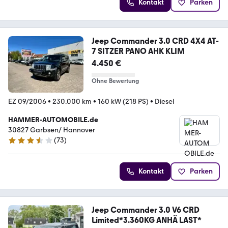
Kontakt
Parken
Jeep Commander 3.0 CRD 4X4 AT-
7 SITZER PANO AHK KLIM
4.450 €
Ohne Bewertung
EZ 09/2006
•
230.000 km
•
160 kW (218 PS)
•
Diesel
HAMMER-AUTOMOBILE.de
30827 Garbsen/ Hannover
(
73
)
3.4 Sterne
Kontakt
Parken
Jeep Commander 3.0 V6 CRD
Limited*3.360KG ANHÄ LAST*