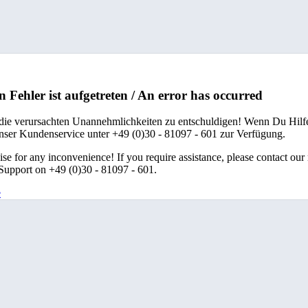
n Fehler ist aufgetreten / An error has occurred
 die verursachten Unannehmlichkeiten zu entschuldigen! Wenn Du Hilfe
unser Kundenservice unter +49 (0)30 - 81097 - 601 zur Verfügung.
se for any inconvenience! If you require assistance, please contact our
upport on +49 (0)30 - 81097 - 601.
e