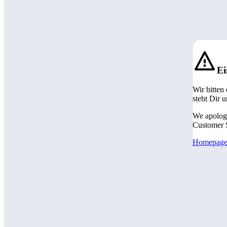
Ei
Wir bitten
steht Dir 
We apologi
Customer S
Homepag