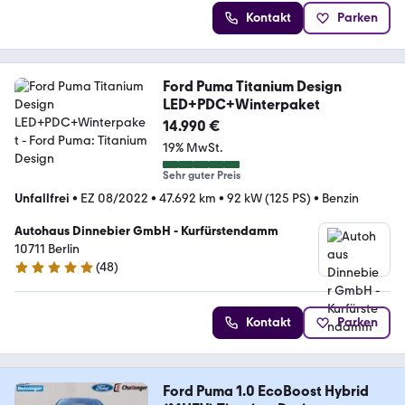
Kontakt
Parken
Ford Puma Titanium Design
LED+PDC+Winterpaket
14.990 €
19% MwSt.
Sehr guter Preis
Unfallfrei
•
EZ 08/2022
•
47.692 km
•
92 kW (125 PS)
•
Benzin
Autohaus Dinnebier GmbH - Kurfürstendamm
10711 Berlin
(
48
)
5 Sterne
Kontakt
Parken
Ford Puma 1.0 EcoBoost Hybrid