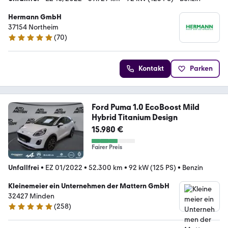
Hermann GmbH
37154 Northeim
(
70
)
5 Sterne
Kontakt
Parken
Ford Puma 1.0 EcoBoost Mild
Hybrid Titanium Design
15.980 €
Fairer Preis
Unfallfrei
•
EZ 01/2022
•
52.300 km
•
92 kW (125 PS)
•
Benzin
Kleinemeier ein Unternehmen der Mattern GmbH
32427 Minden
(
258
)
4.8 Sterne