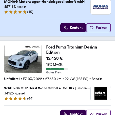
MOHAG Motorwagen-Handelsgesellschaft mbH
45711 Datteln
(
15
)
5 Sterne
Kontakt
Parken
Ford Puma Titanium Design
Edition
15.450 €
19% MwSt.
Guter Preis
Unfallfrei
•
EZ 03/2022
•
27.650 km
•
92 kW (125 PS)
•
Benzin
WAHL-GROUP Horst Wahl GmbH & Co. KG | Filiale
Kassel
34125 Kassel
(
44
)
4.3 Sterne
Kontakt
Parken