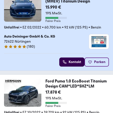
(MHEV) Titanium Design
15.990 €
19% MwSt.
Fairer Preis
Unfallfrei
•
EZ 02/2022
•
60.700 km
•
92 kW (125 PS)
•
Benzin
Auto Deininger GmbH & Co. KG
72622 Nürtingen
(
180
)
5 Sterne
Kontakt
Parken
Ford Puma 1.0 EcoBoost Titanium
Design CAM*LED*SHZ*LM
17.878 €
19% MwSt.
Fairer Preis
Unfallfrei
•
EZ 10/2022
•
39.729 km
•
92 kW (125 PS)
•
Benzin