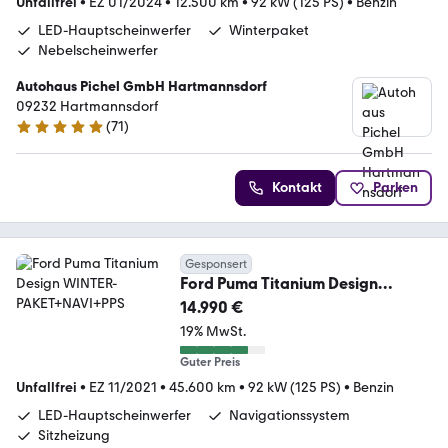
Unfallfrei
•
EZ 01/2024
•
12.500 km
•
92 kW (125 PS)
•
Benzin
LED-Hauptscheinwerfer
Winterpaket
Nebelscheinwerfer
Autohaus Pichel GmbH Hartmannsdorf
09232 Hartmannsdorf
(
71
)
4.9 Sterne
Kontakt
Parken
Gesponsert
Ford Puma Titanium Design
WINTER-PAKET+NAVI+PPS
14.990 €
19% MwSt.
Guter Preis
Unfallfrei
•
EZ 11/2021
•
45.600 km
•
92 kW (125 PS)
•
Benzin
LED-Hauptscheinwerfer
Navigationssystem
Sitzheizung