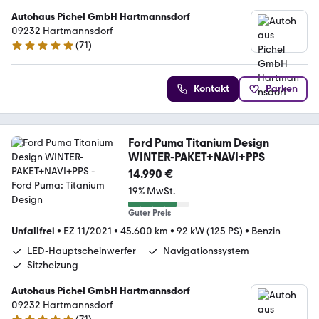
Autohaus Pichel GmbH Hartmannsdorf
09232 Hartmannsdorf
(
71
)
4.9 Sterne
Kontakt
Parken
Ford Puma Titanium Design
WINTER-PAKET+NAVI+PPS
14.990 €
19% MwSt.
Guter Preis
Unfallfrei
•
EZ 11/2021
•
45.600 km
•
92 kW (125 PS)
•
Benzin
LED-Hauptscheinwerfer
Navigationssystem
Sitzheizung
Autohaus Pichel GmbH Hartmannsdorf
09232 Hartmannsdorf