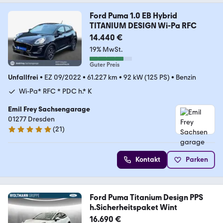
Ford Puma 1.0 EB Hybrid
TITANIUM DESIGN Wi-Pa RFC
14.440 €
19% MwSt.
Guter Preis
Unfallfrei
•
EZ 09/2022
•
61.227 km
•
92 kW (125 PS)
•
Benzin
Wi-Pa* RFC * PDC h.* K
Emil Frey Sachsengarage
01277 Dresden
(
21
)
5 Sterne
Kontakt
Parken
Ford Puma Titanium Design PPS
h.Sicherheitspaket Wint
16.690 €