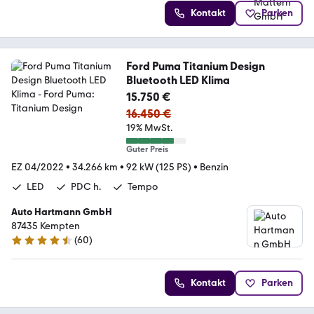
Kontakt
Parken
Ford Puma Titanium Design
Bluetooth LED Klima
15.750 €
16.450 €
19% MwSt.
Guter Preis
EZ 04/2022
•
34.266 km
•
92 kW (125 PS)
•
Benzin
LED
PDC h.
Tempo
Auto Hartmann GmbH
87435 Kempten
(
60
)
4.6 Sterne
Kontakt
Parken