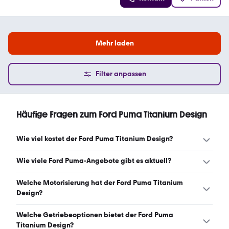
Mehr laden
Filter anpassen
Häufige Fragen zum Ford Puma Titanium Design
Wie viel kostet der Ford Puma Titanium Design?
Ein guter Preis für einen Ford Puma Titanium Design liegt
Wie viele Ford Puma-Angebote gibt es aktuell?
zwischen 15.600 € und 17.957 €. (Stand: 8.8.2026)
Es gibt insgesamt 91 Ford Puma bei mobile.de, davon 91
Welche Motorisierung hat der Ford Puma Titanium
Gebraucht- und 0 Neuwagen. (Stand: 8.8.2026)
Design?
Der Ford Puma Titanium Design hat Leistungen zwischen
Welche Getriebeoptionen bietet der Ford Puma
125 und 125 PS. (Stand: 8.8.2026)
Titanium Design?