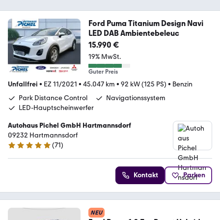
Ford Puma Titanium Design Navi
LED DAB Ambientebeleuc
15.990 €
19% MwSt.
Guter Preis
Unfallfrei
•
EZ 11/2021
•
45.047 km
•
92 kW (125 PS)
•
Benzin
Park Distance Control
Navigationssystem
LED-Hauptscheinwerfer
Autohaus Pichel GmbH Hartmannsdorf
09232 Hartmannsdorf
(
71
)
4.9 Sterne
Kontakt
Parken
NEU