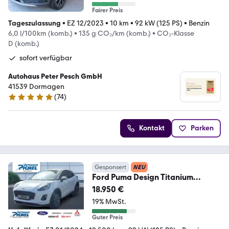
Fairer Preis
Tageszulassung
•
EZ 12/2023
•
10 km
•
92 kW (125 PS)
•
Benzin
6,0 l/100km (komb.)
•
135 g CO₂/km (komb.)
•
CO₂-Klasse
D (komb.)
sofort verfügbar
Autohaus Peter Pesch GmbH
41539 Dormagen
(
74
)
5 Sterne
Kontakt
Parken
Gesponsert
NEU
Ford Puma Design Titanium
GANZJAHRESREIFEN+WINTER-PAK
18.950 €
19% MwSt.
Guter Preis