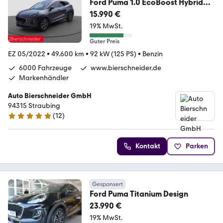
Ford Puma 1.0 EcoBoost Hybrid
Titanium Design LED PDC
15.990 €
19% MwSt.
Guter Preis
EZ 05/2022
•
49.600 km
•
92 kW (125 PS)
•
Benzin
6000 Fahrzeuge
www.bierschneider.de
Markenhändler
Auto Bierschneider GmbH
94315 Straubing
(
12
)
4.9 Sterne
Kontakt
Parken
Gesponsert
Ford Puma Titanium Design
23.990 €
19% MwSt.