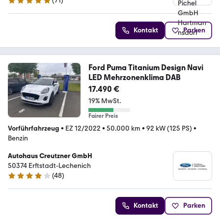
(
71
)
4.9 Sterne
Kontakt
Parken
Ford Puma Titanium Design Navi
LED Mehrzonenklima DAB
17.490 €
19% MwSt.
Fairer Preis
Vorführfahrzeug
•
EZ 12/2022
•
50.000 km
•
92 kW (125 PS)
•
Benzin
Autohaus Creutzner GmbH
50374 Erftstadt-Lechenich
(
48
)
4.2 Sterne
Kontakt
Parken