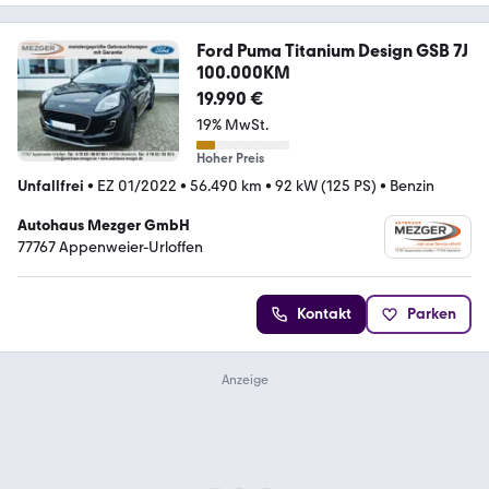
Ford Puma Titanium Design GSB 7J
100.000KM
19.990 €
19% MwSt.
Hoher Preis
Unfallfrei
•
EZ 01/2022
•
56.490 km
•
92 kW (125 PS)
•
Benzin
Autohaus Mezger GmbH
77767 Appenweier-Urloffen
Kontakt
Parken