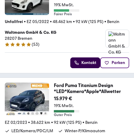
19% MwSt.
Fairer Preis
Unfallfrei
•
EZ 05/2022
•
48.462 km
•
92 kW (125 PS)
•
Benzin
Woltmann GmbH & Co. KG
28207 Bremen
(
53
)
5 Sterne
Kontakt
Parken
Ford Puma Titanium Design
*LED*Kamera*Apple*Allwetter
15.979 €
19% MwSt.
Guter Preis
EZ 02/2023
•
38.622 km
•
92 kW (125 PS)
•
Benzin
LED/Kamera/PDC/LM
Winter-P/Klimaautom