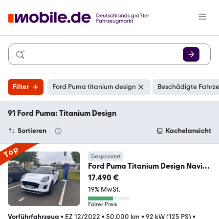
Filter
Ford Puma titanium design
Beschädigte Fahrze
91 Ford Puma: Titanium Design
Sortieren
Kachelansicht
Top
Gesponsert
Ford Puma Titanium Design Navi
LED Mehrzonenklima DAB
17.490 €
19% MwSt.
Fairer Preis
Vorführfahrzeug
•
EZ 12/2022
•
50.000 km
•
92 kW (125 PS)
•