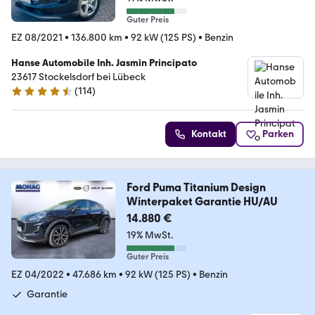
Guter Preis
EZ 08/2021
•
136.800 km
•
92 kW (125 PS)
•
Benzin
Hanse Automobile Inh. Jasmin Principato
23617 Stockelsdorf bei Lübeck
(
114
)
4.5 Sterne
Kontakt
Parken
Ford Puma Titanium Design
Winterpaket Garantie HU/AU
14.880 €
19% MwSt.
Guter Preis
EZ 04/2022
•
47.686 km
•
92 kW (125 PS)
•
Benzin
Garantie