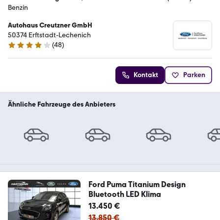
Benzin
Autohaus Creutzner GmbH
50374 Erftstadt-Lechenich
(
48
)
4.2 Sterne
Kontakt
Parken
Ähnliche Fahrzeuge des Anbieters
Ford Puma Titanium Design
Bluetooth LED Klima
13.450 €
13.850 €