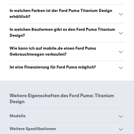
Der Ford Puma Titanium Design ist mit manuellem und
In welchen Farben ist der Ford Puma Titanium Design
automatischem Getriebe erhältlich. (Stand: 8.8.2026)
erhältlich?
Den Ford Puma Titanium Design gibt es in folgenden
In welchen Bauformen gibt es den Ford Puma Titanium
Farben: weiß, schwarz, grau, silber und blau. Die
Design?
häufigste Farbe ist weiß. (Stand: 8.8.2026)
Den Ford Puma Titanium Design gibt es in folgenden
Wie kann ich auf mobile.de einen Ford Puma
Bauformen: SUV. (Stand: 8.8.2026)
Gebrauchtwagen verkaufen?
Alle Informationen zum Verkauf an mobile.de-
Ist eine Finanzierung für Ford Puma möglich?
Ankaufstationen oder per Inserat auf mobile.de gibt es
auf unserer
Auto verkaufen
Seite.
Ja, ein Großteil der Angebote auf mobile.de kann
entweder über den Händler oder einen Autokredit
finanziert werden. Die ungefähre Rate kann auf der
Weitere Eigenschaften des
Ford Puma: Titanium
jeweiligen Angebotsseite berechnet werden.
Design
Modelle
Ford Aerostar
Ford B-Max
Weitere Spezifikationen