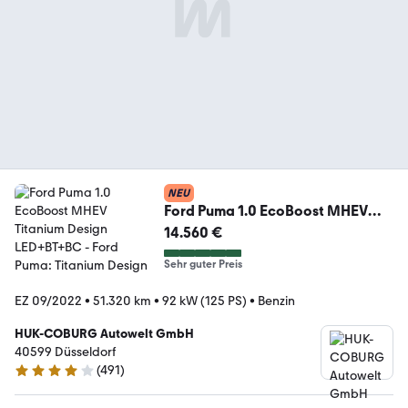
NEU
Ford Puma 1.0 EcoBoost MHEV
Titanium Design LED+BT+BC
14.560 €
Sehr guter Preis
EZ 09/2022
•
51.320 km
•
92 kW (125 PS)
•
Benzin
HUK-COBURG Autowelt GmbH
40599 Düsseldorf
(
491
)
4.1 Sterne