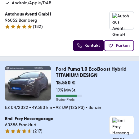
Android/Apple/DAB
Autohaus Aventi GmbH
96052 Bamberg
(
182
)
4.8 Sterne
Kontakt
Parken
Ford Puma 1.0 EcoBoost Hybrid
TITANIUM DESIGN
15.550 €
19% MwSt.
Guter Preis
EZ 04/2022
•
49.580 km
•
92 kW (125 PS)
•
Benzin
Emil Frey Hessengarage
60386 Frankfurt
(
217
)
4.4 Sterne