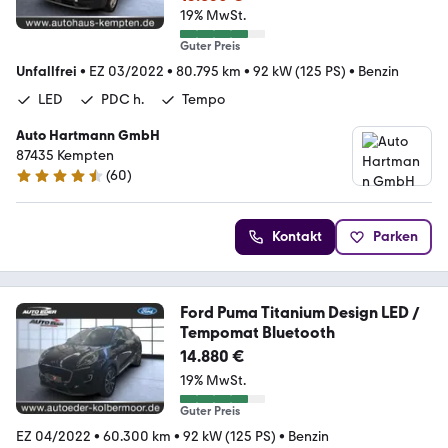
19% MwSt.
Guter Preis
Unfallfrei
•
EZ 03/2022
•
80.795 km
•
92 kW (125 PS)
•
Benzin
LED
PDC h.
Tempo
Auto Hartmann GmbH
87435 Kempten
(
60
)
4.6 Sterne
Kontakt
Parken
Ford Puma Titanium Design LED /
Tempomat Bluetooth
14.880 €
19% MwSt.
Guter Preis
EZ 04/2022
•
60.300 km
•
92 kW (125 PS)
•
Benzin