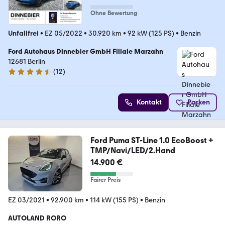
Ohne Bewertung
Unfallfrei
•
EZ 05/2022
•
30.920 km
•
92 kW (125 PS)
•
Benzin
Ford Autohaus Dinnebier GmbH Filiale Marzahn
12681 Berlin
(
12
)
4.7 Sterne
Kontakt
Parken
Ford Puma ST-Line 1.0 EcoBoost +
TMP/Navi/LED/2.Hand
14.900 €
Fairer Preis
EZ 03/2021
•
92.900 km
•
114 kW (155 PS)
•
Benzin
AUTOLAND RORO