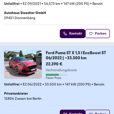
Unfallfrei
•
EZ 09/2021
•
56.573 km
•
147 kW (200 PS)
•
Benzin
Autohaus Stoedter GmbH
29451 Dannenberg
Kontakt
Parken
Ford Puma ST X 1,5 l EcoBoost ST
06/2022 | ~33.500 km
22.390 €
Verhandlungsbasis
Fairer Preis
Unfallfrei
•
EZ 06/2022
•
33.500 km
•
147 kW (200 PS)
•
Benzin
Privatanbieter
15806 Zossen bei Berlin