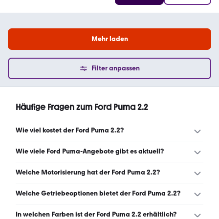
Mehr laden
Filter anpassen
Häufige Fragen zum Ford Puma 2.2
Wie viel kostet der Ford Puma 2.2?
Ein guter Preis für einen Ford Puma 2.2 liegt zwischen
Wie viele Ford Puma-Angebote gibt es aktuell?
15.900 € und 22.990 €. Leasingangebote starten ab 184
€ monatlich. (Stand: 7.8.2026)
Es gibt insgesamt 313 Ford Puma bei mobile.de, davon
Welche Motorisierung hat der Ford Puma 2.2?
303 Gebraucht- und 10 Neuwagen. (Stand: 7.8.2026)
Der Ford Puma 2.2 hat Leistungen zwischen 120 und 200
Welche Getriebeoptionen bietet der Ford Puma 2.2?
PS. (Stand: 7.8.2026)
Der Ford Puma 2.2 ist mit manuellem, automatischem und
In welchen Farben ist der Ford Puma 2.2 erhältlich?