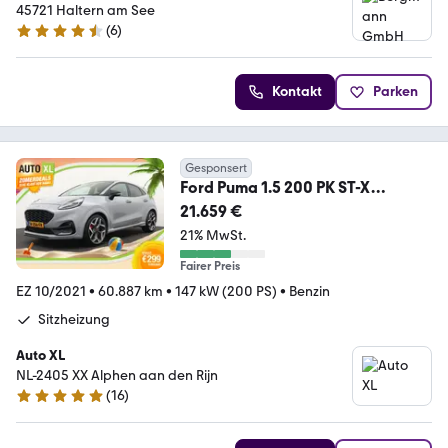
45721 Haltern am See
(
6
)
4.7 Sterne
Kontakt
Parken
Gesponsert
Ford Puma 1.5 200 PK ST-X
Recaro/Kuipstoelen 19'LMV B
21.659 €
21% MwSt.
Fairer Preis
EZ 10/2021
•
60.887 km
•
147 kW (200 PS)
•
Benzin
Sitzheizung
Auto XL
NL-2405 XX Alphen aan den Rijn
(
16
)
4.8 Sterne