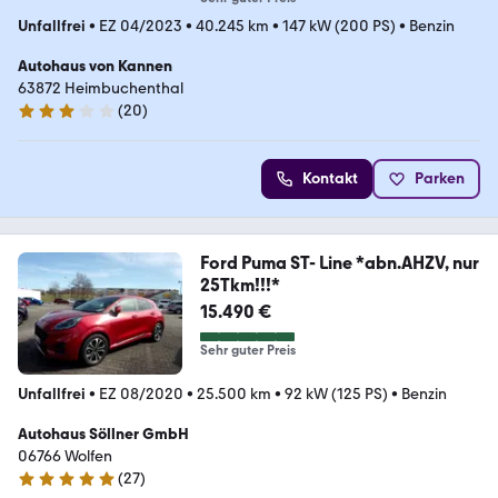
Unfallfrei
•
EZ 04/2023
•
40.245 km
•
147 kW (200 PS)
•
Benzin
Autohaus von Kannen
63872 Heimbuchenthal
(
20
)
3 Sterne
Kontakt
Parken
Ford Puma ST- Line *abn.AHZV, nur
25Tkm!!!*
15.490 €
Sehr guter Preis
Unfallfrei
•
EZ 08/2020
•
25.500 km
•
92 kW (125 PS)
•
Benzin
Autohaus Söllner GmbH
06766 Wolfen
(
27
)
5 Sterne