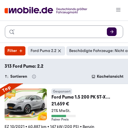
Filter
Ford Puma 2.2
Beschädigte Fahrzeuge: Nicht 
313 Ford Puma: 2.2
Sortieren
Kachelansicht
Top
Gesponsert
Ford Puma 1.5 200 PK ST-X
Recaro/Kuipstoelen 19'LMV B
21.659 €
21% MwSt.
Fairer Preis
EZ 10/2021
•
60.887 km
•
147 kW (200 PS)
•
Benzin