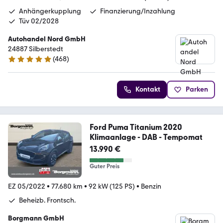
Anhängerkupplung
Finanzierung/Inzahlung
Tüv 02/2028
Autohandel Nord GmbH
24887 Silberstedt
(
468
)
5 Sterne
Kontakt
Parken
Ford Puma Titanium 2020
Klimaanlage - DAB - Tempomat
13.990 €
Guter Preis
EZ 05/2022
•
77.680 km
•
92 kW (125 PS)
•
Benzin
Beheizb. Frontsch.
Borgmann GmbH