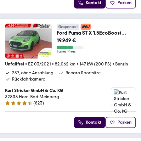
Kontakt
Parken
Gesponsert
NEU
Ford Puma ST X 1.5EcoBoost
"Dragon" 237,-ohne Anzahlu
19.949 €
Fairer Preis
Unfallfrei
•
EZ 03/2021
•
82.062 km
•
147 kW (200 PS)
•
Benzin
237,-ohne Anzahlung
Recaro Sportsitze
Rückfahrkamera
Kurt Stricker GmbH & Co. KG
32805 Horn-Bad Meinberg
(
823
)
4.7 Sterne
Kontakt
Parken