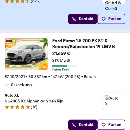
(
823
)
4.7 Sterne
Kontakt
Parken
Ford Puma 1.5 200 PK ST-X
Recaro/Kuipstoelen 19'LMV B
21.659 €
21% MwSt.
Fairer Preis
EZ 10/2021
•
60.887 km
•
147 kW (200 PS)
•
Benzin
Sitzheizung
Auto XL
NL-2405 XX Alphen aan den Rijn
(
16
)
4.8 Sterne
Kontakt
Parken