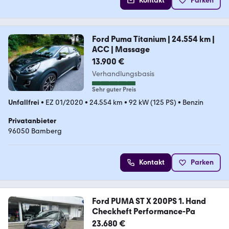
Kontakt
Parken
Ford Puma Titanium | 24.554 km |
ACC | Massage
13.900 €
Verhandlungsbasis
Sehr guter Preis
Unfallfrei
•
EZ 01/2020
•
24.554 km
•
92 kW (125 PS)
•
Benzin
Privatanbieter
96050 Bamberg
Kontakt
Parken
Ford PUMA ST X 200PS 1. Hand
Checkheft Performance-Pa
23.680 €