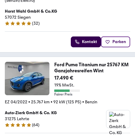
(Benzin/Elektro)
Horst Wahl GmbH & Co.KG
57072 Siegen
(
32
)
5 Sterne
Kontakt
Parken
Ford Puma Titanium nur 25767 KM
Ganzjahresreifen Wint
17.490 €
19% MwSt.
Fairer Preis
EZ 04/2022
•
25.767 km
•
92 kW (125 PS)
•
Benzin
Auto-Zierk GmbH & Co. KG
31275 Lehrte
(
64
)
5 Sterne