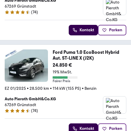
Auto Pieroth GmbH&Co.KG
67269 Grünstadt
(
74
)
4.6 Sterne
Kontakt
Parken
Ford Puma 1.0 EcoBoost Hybrid
Aut. ST-LINE X (J2K)
24.850 €
19% MwSt.
Fairer Preis
EZ 01/2025
•
28.500 km
•
114 kW (155 PS)
•
Benzin
Auto Pieroth GmbH&Co.KG
67269 Grünstadt
(
74
)
4.6 Sterne
Kontakt
Parken