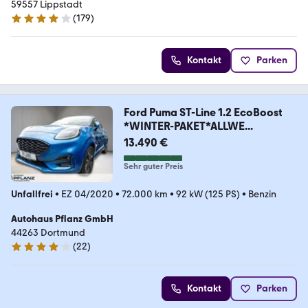
59557 Lippstadt
(
179
)
4.2 Sterne
Kontakt
Parken
Ford Puma ST-Line 1.2 EcoBoost
*WINTER-PAKET*ALLWE...
13.490 €
Sehr guter Preis
Unfallfrei
•
EZ 04/2020
•
72.000 km
•
92 kW (125 PS)
•
Benzin
Autohaus Pflanz GmbH
44263 Dortmund
(
22
)
4 Sterne
Kontakt
Parken