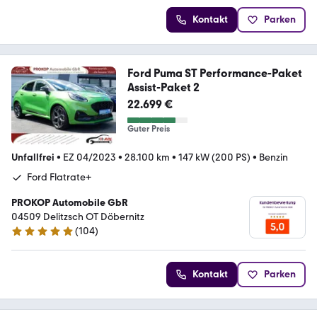
Kontakt
Parken
Ford Puma ST Performance-Paket
Assist-Paket 2
22.699 €
Guter Preis
Unfallfrei
•
EZ 04/2023
•
28.100 km
•
147 kW (200 PS)
•
Benzin
Ford Flatrate+
PROKOP Automobile GbR
04509 Delitzsch OT Döbernitz
(
104
)
5 Sterne
Kontakt
Parken