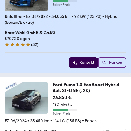
Fairer Preis
Unfallfrei
•
EZ 06/2022
•
34.035 km
•
92 kW (125 PS)
•
Hybrid
(Benzin/Elektro)
Horst Wahl GmbH & Co.KG
57072 Siegen
(
32
)
5 Sterne
Kontakt
Parken
Ford Puma 1.0 EcoBoost Hybrid
Aut. ST-LINE (J2K)
23.850 €
19% MwSt.
Fairer Preis
EZ 06/2024
•
23.450 km
•
114 kW (155 PS)
•
Benzin