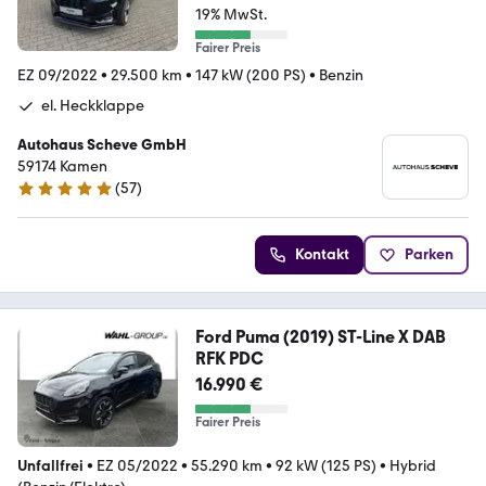
19% MwSt.
Fairer Preis
EZ 09/2022
•
29.500 km
•
147 kW (200 PS)
•
Benzin
el. Heckklappe
Autohaus Scheve GmbH
59174 Kamen
(
57
)
5 Sterne
Kontakt
Parken
Ford Puma (2019) ST-Line X DAB
RFK PDC
16.990 €
Fairer Preis
Unfallfrei
•
EZ 05/2022
•
55.290 km
•
92 kW (125 PS)
•
Hybrid