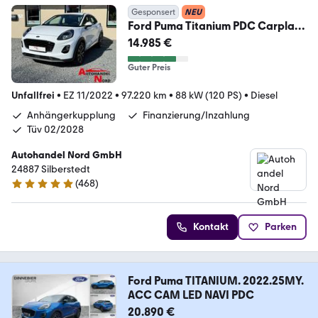
Gesponsert
NEU
Ford Puma Titanium PDC Carplay
Android AHK Tüv 02/28
14.985 €
Guter Preis
Unfallfrei
•
EZ 11/2022
•
97.220 km
•
88 kW (120 PS)
•
Diesel
Anhängerkupplung
Finanzierung/Inzahlung
Tüv 02/2028
Autohandel Nord GmbH
24887 Silberstedt
(
468
)
5 Sterne
Kontakt
Parken
Ford Puma TITANIUM. 2022.25MY.
ACC CAM LED NAVI PDC
20.890 €