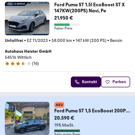
Ford Puma ST 1.5l EcoBoost ST X
147KW(200PS) Navi, Pe
21.950 €
Fairer Preis
Unfallfrei
•
EZ 11/2023
•
58.000 km
•
147 kW (200 PS)
•
Benzin
Autohaus Heister GmbH
54516 Wittlich
(
16
)
3.3 Sterne
Kontakt
Parken
NEU
Ford Puma ST 1,5 EcoBoost 200PS
B&O
20.590 €
19% MwSt.
Sehr guter Preis