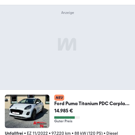
NEU
Ford Puma Titanium PDC Carplay
Android AHK Tüv 02/28
14.985 €
Guter Preis
Unfallfrei
•
EZ 11/2022
•
97.220 km
•
88 kW (120 PS)
•
Diesel