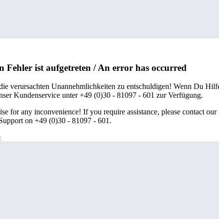
n Fehler ist aufgetreten / An error has occurred
 die verursachten Unannehmlichkeiten zu entschuldigen! Wenn Du Hilfe
unser Kundenservice unter +49 (0)30 - 81097 - 601 zur Verfügung.
se for any inconvenience! If you require assistance, please contact our
upport on +49 (0)30 - 81097 - 601.
e