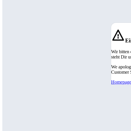
Ei
Wir bitten
steht Dir 
We apologi
Customer S
Homepag