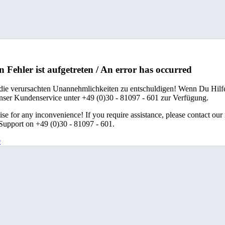
n Fehler ist aufgetreten / An error has occurred
 die verursachten Unannehmlichkeiten zu entschuldigen! Wenn Du Hilfe
unser Kundenservice unter +49 (0)30 - 81097 - 601 zur Verfügung.
se for any inconvenience! If you require assistance, please contact our
upport on +49 (0)30 - 81097 - 601.
e