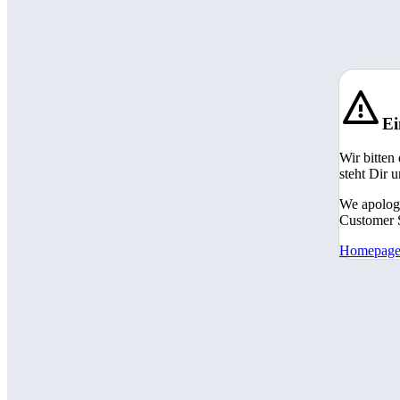
Ei
Wir bitten
steht Dir 
We apologi
Customer S
Homepag