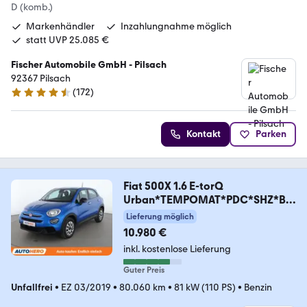
D (komb.)
Markenhändler
Inzahlungnahme möglich
statt UVP 25.085 €
Fischer Automobile GmbH - Pilsach
92367 Pilsach
(
172
)
4.7 Sterne
Kontakt
Parken
Fiat 500X 1.6 E-torQ
Urban*TEMPOMAT*PDC*SHZ*BL
UETOOTH
Lieferung möglich
10.980 €
inkl. kostenlose Lieferung
Guter Preis
Unfallfrei
•
EZ 03/2019
•
80.060 km
•
81 kW (110 PS)
•
Benzin