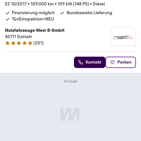
EZ 10/2017
•
109.000 km
•
109 kW (148 PS)
•
Diesel
Finanzierung möglich
Bundesweite Lieferung
Tüv&Inspektion=NEU
Nutzfahrzeuge West ® GmbH
45711 Datteln
(
201
)
4.9 Sterne
Kontakt
Parken