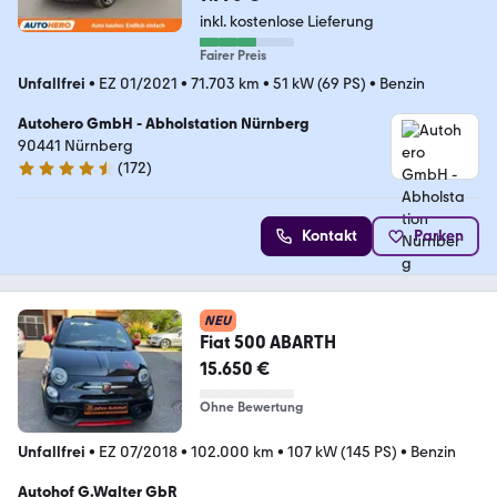
inkl. kostenlose Lieferung
Fairer Preis
Unfallfrei
•
EZ 01/2021
•
71.703 km
•
51 kW (69 PS)
•
Benzin
Autohero GmbH - Abholstation Nürnberg
90441 Nürnberg
(
172
)
4.5 Sterne
Kontakt
Parken
NEU
Fiat 500 ABARTH
15.650 €
Ohne Bewertung
Unfallfrei
•
EZ 07/2018
•
102.000 km
•
107 kW (145 PS)
•
Benzin
Autohof G.Walter GbR