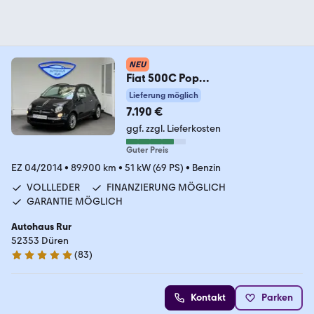
NEU
Fiat 500C Pop
Star/LEDER/KLIMA/Zahnriemen
Lieferung möglich
Neu
7.190 €
ggf. zzgl. Lieferkosten
Guter Preis
EZ 04/2014
•
89.900 km
•
51 kW (69 PS)
•
Benzin
VOLLLEDER
FINANZIERUNG MÖGLICH
GARANTIE MÖGLICH
Autohaus Rur
52353 Düren
(
83
)
4.8 Sterne
Kontakt
Parken