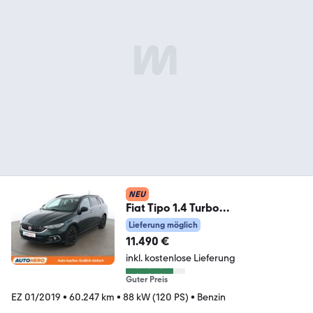
NEU
Fiat Tipo 1.4 Turbo
Lounge*NAVI*CAM*PDC*SHZ*KLI
Lieferung möglich
MA*
11.490 €
inkl. kostenlose Lieferung
Guter Preis
EZ 01/2019
•
60.247 km
•
88 kW (120 PS)
•
Benzin