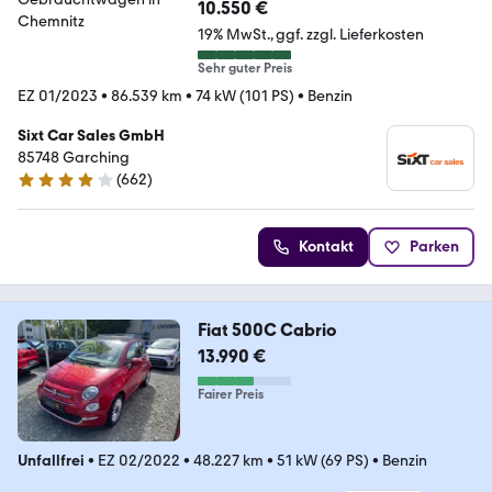
10.550 €
19% MwSt.
ggf. zzgl. Lieferkosten
Sehr guter Preis
EZ 01/2023
•
86.539 km
•
74 kW (101 PS)
•
Benzin
Sixt Car Sales GmbH
85748 Garching
(
662
)
4.1 Sterne
Kontakt
Parken
Fiat 500C Cabrio
13.990 €
Fairer Preis
Unfallfrei
•
EZ 02/2022
•
48.227 km
•
51 kW (69 PS)
•
Benzin