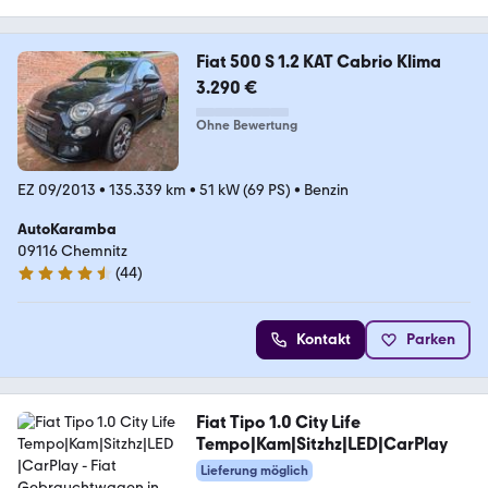
Fiat 500 S 1.2 KAT Cabrio Klima
3.290 €
Ohne Bewertung
EZ 09/2013
•
135.339 km
•
51 kW (69 PS)
•
Benzin
AutoKaramba
09116 Chemnitz
(
44
)
4.5 Sterne
Kontakt
Parken
Fiat Tipo 1.0 City Life
Tempo|Kam|Sitzhz|LED|CarPlay
Lieferung möglich