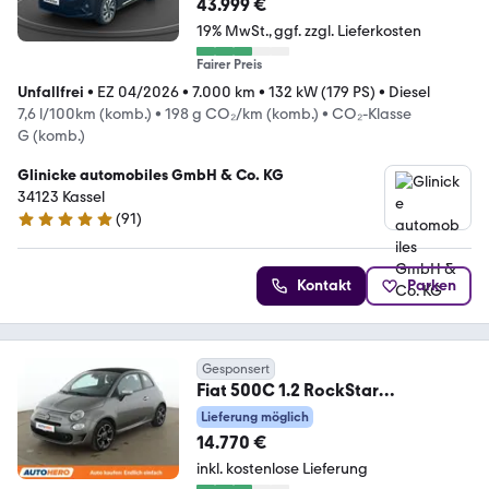
43.999 €
19% MwSt.
ggf. zzgl. Lieferkosten
Fairer Preis
Unfallfrei
•
EZ 04/2026
•
7.000 km
•
132 kW (179 PS)
•
Diesel
7,6 l/100km (komb.)
•
198 g CO₂/km (komb.)
•
CO₂-Klasse
G (komb.)
Glinicke automobiles GmbH & Co. KG
34123 Kassel
(
91
)
4.8 Sterne
Kontakt
Parken
Gesponsert
Fiat 500C 1.2 RockStar
Aut.*CABRIO*NAVI*PDC*KLIMA*
Lieferung möglich
14.770 €
inkl. kostenlose Lieferung