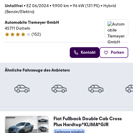
Unfallfrei
•
EZ 06/2024
•
9.900 km
•
96 kW (131 PS)
•
Hybrid
(Benzin/Elektro)
Automobile Tiemeyer GmbH
45711 Datteln
(
152
)
3.8 Sterne
Kontakt
Parken
Ähnliche Fahrzeuge des Anbieters
Fiat Fullback Double Cab Cross
Plus Hardtop*KLIMA*GJR
Lieferung möglich