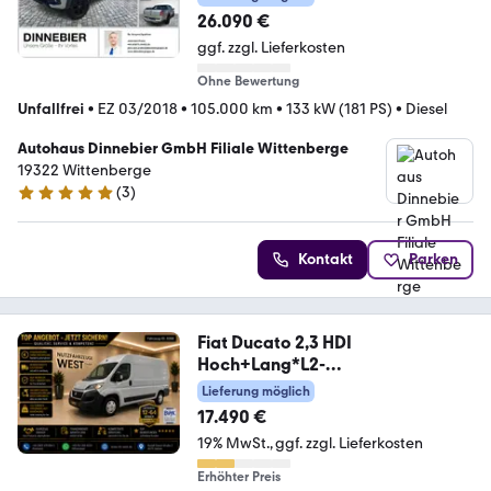
26.090 €
ggf. zzgl. Lieferkosten
Ohne Bewertung
Unfallfrei
•
EZ 03/2018
•
105.000 km
•
133 kW (181 PS)
•
Diesel
Autohaus Dinnebier GmbH Filiale Wittenberge
19322 Wittenberge
(
3
)
5 Sterne
Kontakt
Parken
Fiat Ducato 2,3 HDI
Hoch+Lang*L2-
H2*Garantie*1.Hand*
Lieferung möglich
17.490 €
19% MwSt.
ggf. zzgl. Lieferkosten
Erhöhter Preis