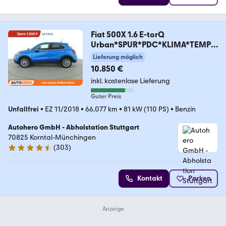
Fiat 500X 1.6 E-torQ
Urban*SPUR*PDC*KLIMA*TEMPO
*
Lieferung möglich
10.850 €
inkl. kostenlose Lieferung
Guter Preis
Unfallfrei
•
EZ 11/2018
•
66.077 km
•
81 kW (110 PS)
•
Benzin
Autohero GmbH - Abholstation Stuttgart
70825 Korntal-Münchingen
(
303
)
4.4 Sterne
Kontakt
Parken