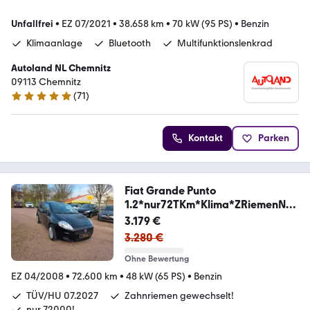
Unfallfrei
•
EZ 07/2021
•
38.658 km
•
70 kW (95 PS)
•
Benzin
Klimaanlage
Bluetooth
Multifunktionslenkrad
Autoland NL Chemnitz
09113 Chemnitz
(
71
)
4.8 Sterne
Kontakt
Parken
Fiat Grande Punto
1.2*nur72TKm*Klima*ZRiemenNE
U*
3.179 €
3.280 €
Ohne Bewertung
EZ 04/2008
•
72.600 km
•
48 kW (65 PS)
•
Benzin
TÜV/HU 07.2027
Zahnriemen gewechselt!
nur 72000!