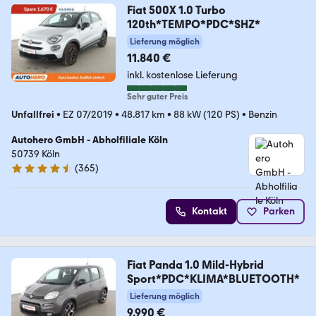
Fiat 500X 1.0 Turbo
120th*TEMPO*PDC*SHZ*
Lieferung möglich
11.840 €
inkl. kostenlose Lieferung
Sehr guter Preis
Unfallfrei
•
EZ 07/2019
•
48.817 km
•
88 kW (120 PS)
•
Benzin
Autohero GmbH - Abholfiliale Köln
50739 Köln
(
365
)
4.6 Sterne
Kontakt
Parken
Fiat Panda 1.0 Mild-Hybrid
Sport*PDC*KLIMA*BLUETOOTH*
Lieferung möglich
9.990 €