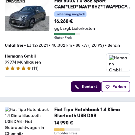
Fiat 500X 1.0 GSE Sport
CAM*LED*NAVI*SHZ*TWA*PDC*A
CC
Lieferung möglich
16.268 €
ggf. zzgl. Lieferkosten
Guter Preis
Unfallfrei
•
EZ 12/2021
•
40.002 km
•
88 kW (120 PS)
•
Benzin
Hermann GmbH
99974 Mühlhausen
(
11
)
5 Sterne
Kontakt
Parken
Fiat Tipo Hatchback 1.4 Klima
Bluetooth USB DAB
14.990 €
Erhöhter Preis