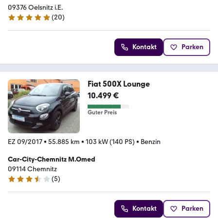
09376 Oelsnitz i.E.
(
20
)
4.8 Sterne
Kontakt
Parken
Fiat 500X Lounge
10.499 €
Guter Preis
EZ 09/2017
•
55.885 km
•
103 kW (140 PS)
•
Benzin
Car-City-Chemnitz M.Omed
09114 Chemnitz
(
5
)
3.7 Sterne
Kontakt
Parken