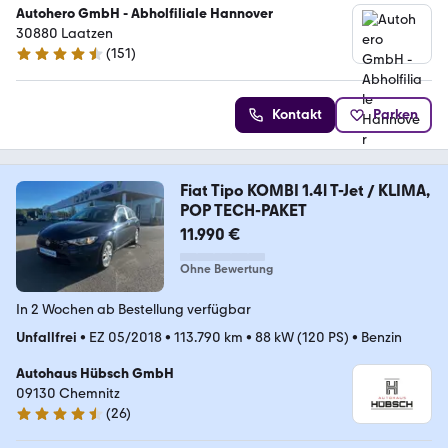
Autohero GmbH - Abholfiliale Hannover
30880 Laatzen
(
151
)
4.7 Sterne
Kontakt
Parken
Fiat Tipo KOMBI 1.4l T-Jet / KLIMA,
POP TECH-PAKET
11.990 €
Ohne Bewertung
In 2 Wochen ab Bestellung verfügbar
Unfallfrei
•
EZ 05/2018
•
113.790 km
•
88 kW (120 PS)
•
Benzin
Autohaus Hübsch GmbH
09130 Chemnitz
(
26
)
4.7 Sterne