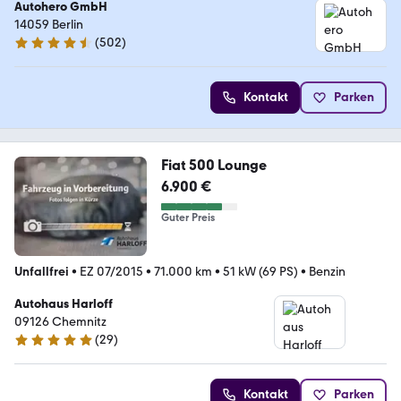
Autohero GmbH
14059 Berlin
(
502
)
4.5 Sterne
Kontakt
Parken
Fiat 500 Lounge
6.900 €
Guter Preis
Unfallfrei
•
EZ 07/2015
•
71.000 km
•
51 kW (69 PS)
•
Benzin
Autohaus Harloff
09126 Chemnitz
(
29
)
5 Sterne
Kontakt
Parken