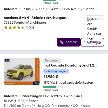
Fairer Preis
Unfallfrei
•
EZ 08/2020
•
30.524 km
•
51 kW (69 PS)
•
Benzin
Autohero GmbH - Abholstation Stuttgart
70825 Korntal-Münchingen
(
303
)
4.4 Sterne
Kontakt
Parken
Gesponsert
Fiat Grande Panda hybrid 1.2
eDCT la Prima
Lieferung möglich
21.980 €
19% MwSt.
ggf. zzgl. Lieferkosten
Fairer Preis
Unfallfrei
•
Jahreswagen
•
EZ 02/2026
•
3.560 km
•
81 kW (110 PS)
•
Benzin
5,1 l/100km (komb.)
•
116 g CO₂/km (komb.)
•
CO₂-Klasse