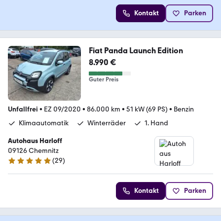
Kontakt
Parken
Fiat Panda Launch Edition
8.990 €
Guter Preis
Unfallfrei
•
EZ 09/2020
•
86.000 km
•
51 kW (69 PS)
•
Benzin
Klimaautomatik
Winterräder
1. Hand
Autohaus Harloff
09126 Chemnitz
(
29
)
5 Sterne
Kontakt
Parken