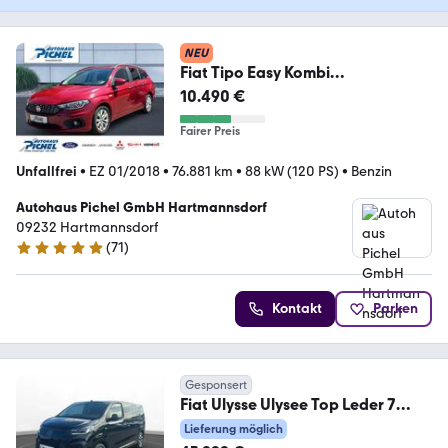
NEU
Fiat Tipo Easy Kombi
PPS+SITZHEIZUNG+NAVI+METALL
10.490 €
IC
Fairer Preis
Unfallfrei
•
EZ 01/2018
•
76.881 km
•
88 kW (120 PS)
•
Benzin
Autohaus Pichel GmbH Hartmannsdorf
09232 Hartmannsdorf
(
71
)
4.9 Sterne
Kontakt
Parken
Gesponsert
Fiat Ulysse Ulysee Top Leder 7
Sitzer L2 Diesel 180PS
Lieferung möglich