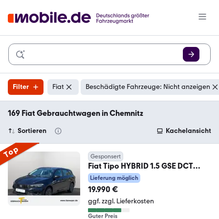
Filter
Fiat
Beschädigte Fahrzeuge: Nicht anzeigen
169 Fiat Gebrauchtwagen in Chemnitz
Sortieren
Kachelansicht
Top
Gesponsert
Fiat Tipo HYBRID 1.5 GSE DCT
Cam Carplay 1.Hd.
Lieferung möglich
19.990 €
ggf. zzgl. Lieferkosten
Guter Preis