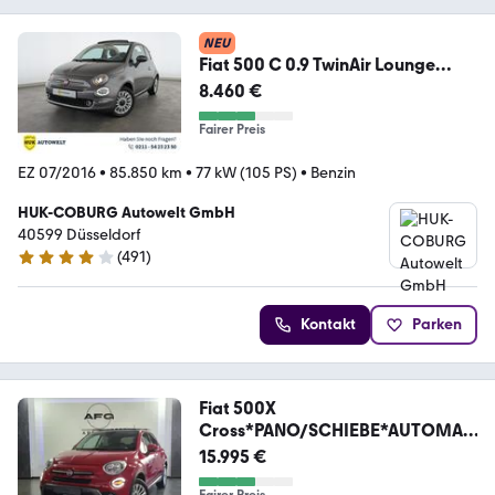
NEU
Fiat 500 C 0.9 TwinAir Lounge
PDC+BLUETOOTH+
8.460 €
Fairer Preis
EZ 07/2016
•
85.850 km
•
77 kW (105 PS)
•
Benzin
HUK-COBURG Autowelt GmbH
40599 Düsseldorf
(
491
)
4.1 Sterne
Kontakt
Parken
Fiat 500X
Cross*PANO/SCHIEBE*AUTOMATI
K*AHK*KAMERA
15.995 €