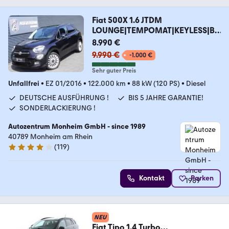
Fiat 500X 1.6 JTDM
LOUNGE|TEMPOMAT|KEYLESS|BI-
XENON
8.990 €
9.990 €
-1.000 €
Sehr guter Preis
Unfallfrei
•
EZ 01/2016
•
122.000 km
•
88 kW (120 PS)
•
Diesel
DEUTSCHE AUSFÜHRUNG !
BIS 5 JAHRE GARANTIE!
SONDERLACKIERUNG !
Autozentrum Monheim GmbH - since 1989
40789 Monheim am Rhein
(
119
)
4 Sterne
Kontakt
Parken
NEU
Fiat Tipo 1.4 Turbo