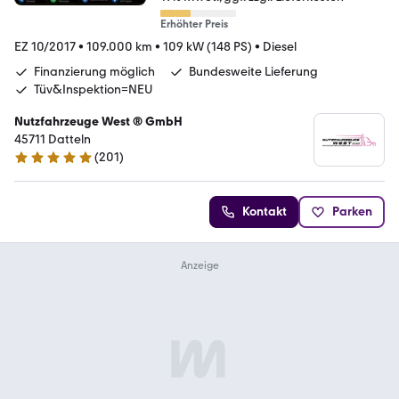
Erhöhter Preis
EZ 10/2017
•
109.000 km
•
109 kW (148 PS)
•
Diesel
Finanzierung möglich
Bundesweite Lieferung
Tüv&Inspektion=NEU
Nutzfahrzeuge West ® GmbH
45711 Datteln
(
201
)
4.9 Sterne
Kontakt
Parken