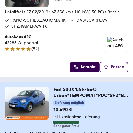
Fairer Preis
Unfallfrei
•
EZ 02/2019
•
63.338 km
•
110 kW (150 PS)
•
Benzin
PANO-SCHIEBE/AUTOMATIK
DAB+/CARPLAY/
SHZ/KAMERA/AHK
Autohaus AFG
42285 Wuppertal
(
92
)
5 Sterne
Kontakt
Parken
Fiat 500X 1.6 E-torQ
Urban*TEMPOMAT*PDC*SHZ*BL
UETOOTH
Lieferung möglich
10.690 €
inkl. kostenlose Lieferung
Sehr guter Preis