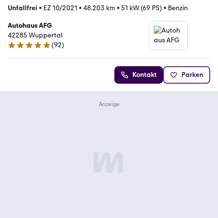
Unfallfrei
•
EZ 10/2021
•
48.203 km
•
51 kW (69 PS)
•
Benzin
Autohaus AFG
42285 Wuppertal
(
92
)
5 Sterne
Kontakt
Parken