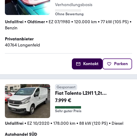
Verhandlungsbasis
Ohne Bewertung
Unfallfrei
•
Oldtimer
•
EZ 07/1980
•
120.000 km
•
77 kW (105 PS)
•
Benzin
Privatanbieter
40764 Langenfeld
Kontakt
Parken
Gesponsert
Fiat Talento L2H1 1,2t
*NAVIGATION*KAMERA*KLIMA*
7.999 €
Sehr guter Preis
Unfallfrei
•
EZ 10/2020
•
178.000 km
•
88 kW (120 PS)
•
Diesel
Autohandel SÜD