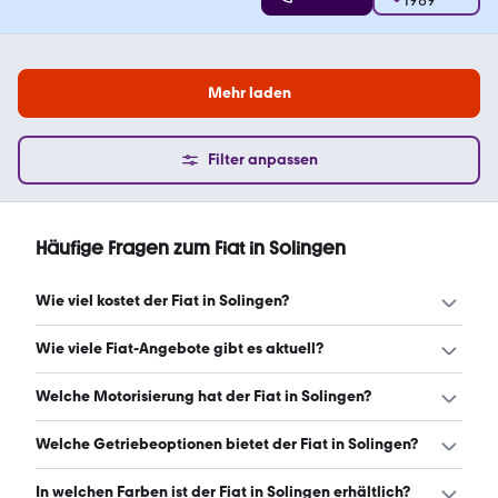
Mehr laden
Filter anpassen
Häufige Fragen zum Fiat in Solingen
Wie viel kostet der Fiat in Solingen?
Ein guter Preis für einen Fiat in Solingen liegt zwischen
Wie viele Fiat-Angebote gibt es aktuell?
6.965 € und 20.990 €. Leasingangebote starten ab 189 €
monatlich. (Stand: 8.8.2026)
Es gibt insgesamt 387 Fiat bei mobile.de, davon 344
Welche Motorisierung hat der Fiat in Solingen?
Gebraucht- und 43 Neuwagen. (Stand: 8.8.2026)
Der Fiat in Solingen hat Leistungen zwischen 39 und 148
Welche Getriebeoptionen bietet der Fiat in Solingen?
PS. (Stand: 8.8.2026)
Der Fiat in Solingen ist mit manuellem und automatischem
In welchen Farben ist der Fiat in Solingen erhältlich?