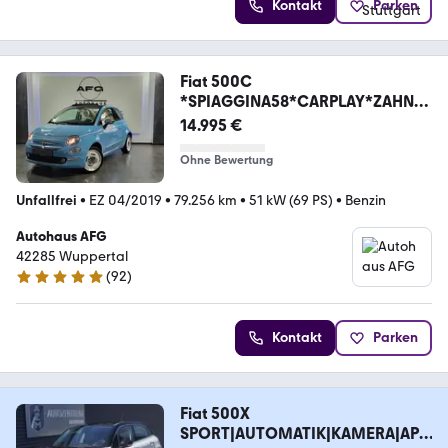
Kontakt
Parken
Fiat 500C
*SPIAGGINA58*CARPLAY*ZAHNRI
EMEN NEU 10/2025
14.995 €
Ohne Bewertung
Unfallfrei
•
EZ 04/2019
•
79.256 km
•
51 kW (69 PS)
•
Benzin
Autohaus AFG
42285 Wuppertal
(
92
)
5 Sterne
Kontakt
Parken
Fiat 500X
SPORT|AUTOMATIK|KAMERA|APP