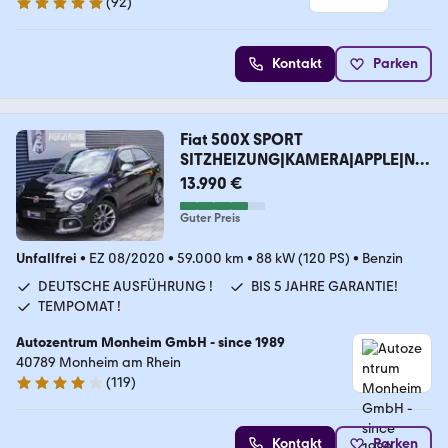
(
92
)
5 Sterne
Kontakt
Parken
Fiat 500X SPORT
SITZHEIZUNG|KAMERA|APPLE|NA
VI|LED|DAB
13.990 €
Guter Preis
Unfallfrei
•
EZ 08/2020
•
59.000 km
•
88 kW (120 PS)
•
Benzin
DEUTSCHE AUSFÜHRUNG !
BIS 5 JAHRE GARANTIE!
TEMPOMAT !
Autozentrum Monheim GmbH - since 1989
40789 Monheim am Rhein
(
119
)
4 Sterne
Kontakt
Parken