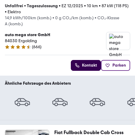
Unfallfrei
•
Tageszulassung
•
EZ 12/2025
•
10 km
•
87 kW (118 PS)
•
Elektro
14,9 kWh/100km (komb.)
•
0 g CO₂/km (komb.)
•
CO₂-Klasse
A (komb.)
auto mega store GmbH
84030 Ergolding
(
666
)
4.4 Sterne
Kontakt
Parken
Ähnliche Fahrzeuge des Anbieters
Fiat Fullback Double Cab Cross