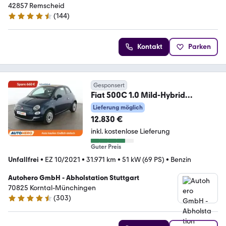
42857 Remscheid
(
144
)
4.7 Sterne
Kontakt
Parken
Gesponsert
Fiat 500C 1.0 Mild-Hybrid
Dolcevita *TEMPO*PDC*
Lieferung möglich
12.830 €
inkl. kostenlose Lieferung
Guter Preis
Unfallfrei
•
EZ 10/2021
•
31.971 km
•
51 kW (69 PS)
•
Benzin
Autohero GmbH - Abholstation Stuttgart
70825 Korntal-Münchingen
(
303
)
4.4 Sterne