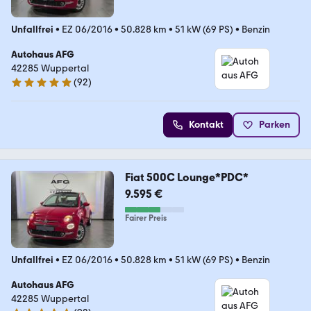
Unfallfrei
•
EZ 06/2016
•
50.828 km
•
51 kW (69 PS)
•
Benzin
Autohaus AFG
42285 Wuppertal
(
92
)
5 Sterne
Kontakt
Parken
Fiat 500C Lounge*PDC*
9.595 €
Fairer Preis
Unfallfrei
•
EZ 06/2016
•
50.828 km
•
51 kW (69 PS)
•
Benzin
Autohaus AFG
42285 Wuppertal