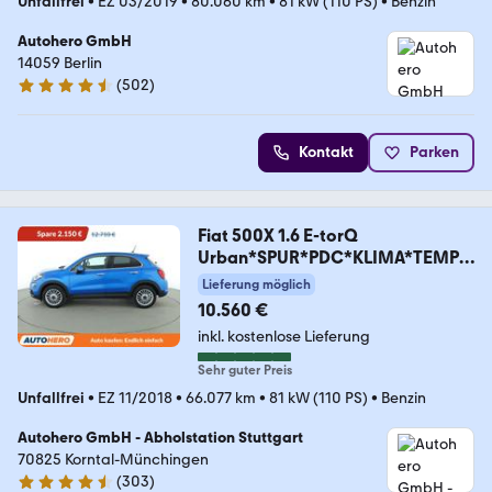
Unfallfrei
•
EZ 03/2019
•
80.060 km
•
81 kW (110 PS)
•
Benzin
Autohero GmbH
14059 Berlin
(
502
)
4.5 Sterne
Kontakt
Parken
Fiat 500X 1.6 E-torQ
Urban*SPUR*PDC*KLIMA*TEMPO
*
Lieferung möglich
10.560 €
inkl. kostenlose Lieferung
Sehr guter Preis
Unfallfrei
•
EZ 11/2018
•
66.077 km
•
81 kW (110 PS)
•
Benzin
Autohero GmbH - Abholstation Stuttgart
70825 Korntal-Münchingen
(
303
)
4.4 Sterne