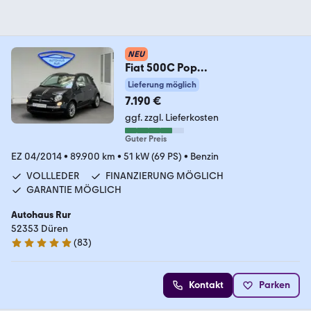
NEU
Fiat 500C Pop
Star/LEDER/KLIMA/Zahnriemen
Lieferung möglich
Neu
7.190 €
ggf. zzgl. Lieferkosten
Guter Preis
EZ 04/2014
•
89.900 km
•
51 kW (69 PS)
•
Benzin
VOLLLEDER
FINANZIERUNG MÖGLICH
GARANTIE MÖGLICH
Autohaus Rur
52353 Düren
(
83
)
4.8 Sterne
Kontakt
Parken