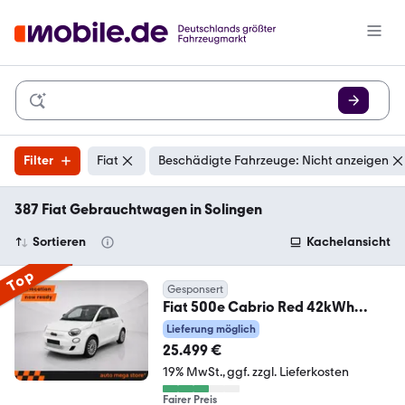
Filter
Fiat
Beschädigte Fahrzeuge: Nicht anzeigen
387 Fiat Gebrauchtwagen in Solingen
Sortieren
Kachelansicht
Top
Gesponsert
Fiat 500e Cabrio Red 42kWh
Kamera/Navi/SHZ/Tempomat
Lieferung möglich
25.499 €
19% MwSt.
ggf. zzgl. Lieferkosten
Fairer Preis