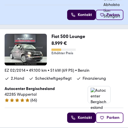
Kontakt
Parken
Fiat 500 Lounge
8.999 €
Erhöhter Preis
EZ 02/2014
•
49.100 km
•
51 kW (69 PS)
•
Benzin
2.Hand
Scheckheftgepflegt
Finanzierung
Autocenter Bergischesland
42285 Wuppertal
(
66
)
4.8 Sterne
Kontakt
Parken