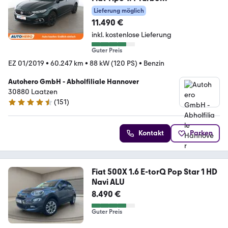
Lounge*NAVI*CAM*PDC*SHZ*KLI
Lieferung möglich
MA*
11.490 €
inkl. kostenlose Lieferung
Guter Preis
EZ 01/2019
•
60.247 km
•
88 kW (120 PS)
•
Benzin
Autohero GmbH - Abholfiliale Hannover
30880 Laatzen
(
151
)
4.7 Sterne
Kontakt
Parken
Fiat 500X 1.6 E-torQ Pop Star 1 HD
Navi ALU
8.490 €
Guter Preis