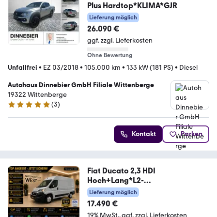
Plus Hardtop*KLIMA*GJR
Lieferung möglich
26.090 €
ggf. zzgl. Lieferkosten
Ohne Bewertung
Unfallfrei
•
EZ 03/2018
•
105.000 km
•
133 kW (181 PS)
•
Diesel
Autohaus Dinnebier GmbH Filiale Wittenberge
19322 Wittenberge
(
3
)
5 Sterne
Kontakt
Parken
Fiat Ducato 2,3 HDI
Hoch+Lang*L2-
H2*Garantie*1.Hand*
Lieferung möglich
17.490 €
19% MwSt.
ggf. zzgl. Lieferkosten