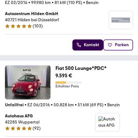
EZ 02/2016
•
99.980 km
•
81 kW (110 PS)
•
Benzin
Autozentrum Hilden GmbH
40721 Hilden bei Düsseldorf
(
103
)
5 Sterne
Kontakt
Parken
Fiat 500 Lounge*PDC*
9.595 €
Erhöhter Preis
Unfallfrei
•
EZ 06/2016
•
50.828 km
•
51 kW (69 PS)
•
Benzin
Autohaus AFG
42285 Wuppertal
(
92
)
5 Sterne