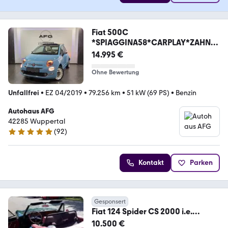
Fiat 500C
*SPIAGGINA58*CARPLAY*ZAHNRI
EMEN NEU 10/2025
14.995 €
Ohne Bewertung
Unfallfrei
•
EZ 04/2019
•
79.256 km
•
51 kW (69 PS)
•
Benzin
Autohaus AFG
42285 Wuppertal
(
92
)
5 Sterne
Kontakt
Parken
Gesponsert
Fiat 124 Spider CS 2000 i.e.
Pininfarina
10.500 €