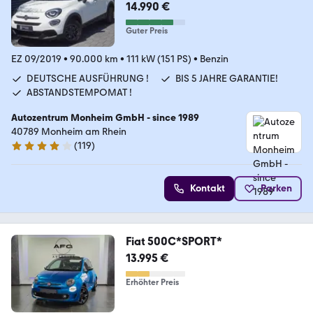
LE|LED|ACC|NAVI
14.990 €
Guter Preis
EZ 09/2019
•
90.000 km
•
111 kW (151 PS)
•
Benzin
DEUTSCHE AUSFÜHRUNG !
BIS 5 JAHRE GARANTIE!
ABSTANDSTEMPOMAT !
Autozentrum Monheim GmbH - since 1989
40789 Monheim am Rhein
(
119
)
4 Sterne
Kontakt
Parken
Fiat 500C*SPORT*
13.995 €
Erhöhter Preis