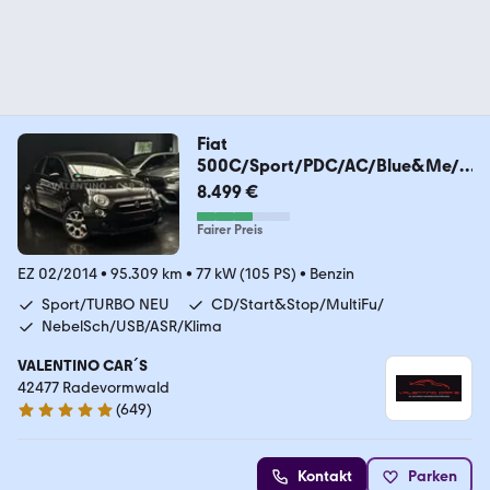
Fiat
500C/Sport/PDC/AC/Blue&Me/A
utoH/Alu/1.Hand/Berg/
8.499 €
Fairer Preis
EZ 02/2014
•
95.309 km
•
77 kW (105 PS)
•
Benzin
Sport/TURBO NEU
CD/Start&Stop/MultiFu/
NebelSch/USB/ASR/Klima
VALENTINO CAR´S
42477 Radevormwald
(
649
)
4.9 Sterne
Kontakt
Parken