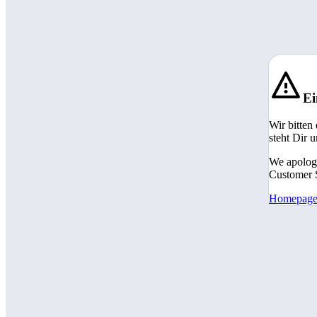
Ei
Wir bitten
steht Dir 
We apologi
Customer S
Homepag