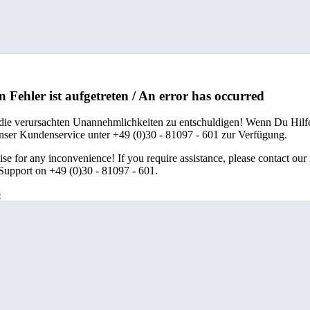
n Fehler ist aufgetreten / An error has occurred
 die verursachten Unannehmlichkeiten zu entschuldigen! Wenn Du Hilfe
unser Kundenservice unter +49 (0)30 - 81097 - 601 zur Verfügung.
se for any inconvenience! If you require assistance, please contact our
upport on +49 (0)30 - 81097 - 601.
e