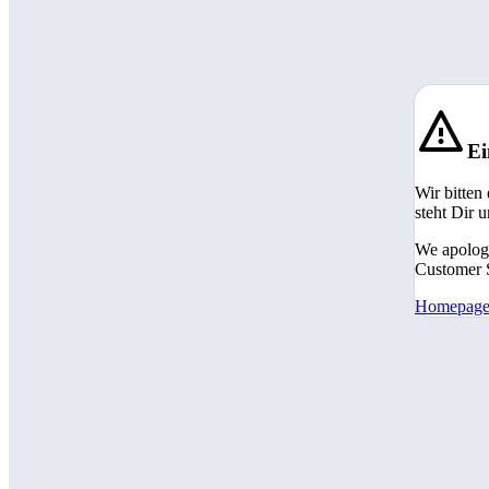
Ei
Wir bitten
steht Dir 
We apologi
Customer S
Homepag