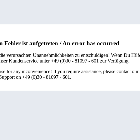
n Fehler ist aufgetreten / An error has occurred
 die verursachten Unannehmlichkeiten zu entschuldigen! Wenn Du Hilfe
unser Kundenservice unter +49 (0)30 - 81097 - 601 zur Verfügung.
se for any inconvenience! If you require assistance, please contact our
upport on +49 (0)30 - 81097 - 601.
e