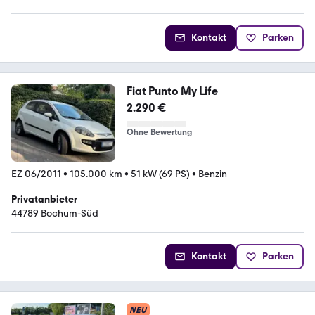
Kontakt
Parken
Fiat Punto My Life
2.290 €
Ohne Bewertung
EZ 06/2011
•
105.000 km
•
51 kW (69 PS)
•
Benzin
Privatanbieter
44789 Bochum-Süd
Kontakt
Parken
NEU