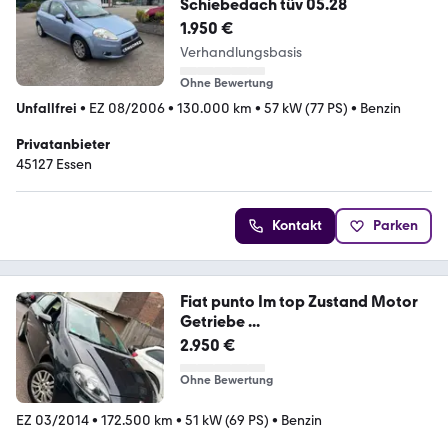
Schiebedach tüv 05.28
1.950 €
Verhandlungsbasis
Ohne Bewertung
Unfallfrei
•
EZ 08/2006
•
130.000 km
•
57 kW (77 PS)
•
Benzin
Privatanbieter
45127 Essen
Kontakt
Parken
Fiat punto Im top Zustand Motor
Getriebe ...
2.950 €
Ohne Bewertung
EZ 03/2014
•
172.500 km
•
51 kW (69 PS)
•
Benzin