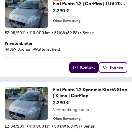
Fiat Punto 1.2 | CarPlay | TÜV 2027
| 110....
2.290 €
Ohne Bewertung
EZ 05/2011
•
110.000 km
•
51 kW (69 PS)
•
Benzin
Privatanbieter
44869 Bochum-Wattenscheid
Kontakt
Parken
Fiat Punto 1.2 Dynamic Start&Stop
| Klima | CarPlay
2.290 €
Verhandlungsbasis
Ohne Bewertung
EZ 04/2011
•
110.000 km
•
50 kW (68 PS)
•
Benzin