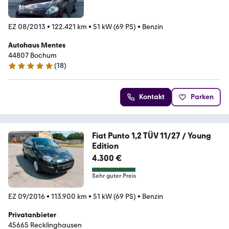
EZ 08/2013
•
122.421 km
•
51 kW (69 PS)
•
Benzin
Autohaus Mentes
44807 Bochum
(
18
)
5 Sterne
Kontakt
Parken
Fiat Punto 1,2 TÜV 11/27 / Young
Edition
4.300 €
Sehr guter Preis
EZ 09/2016
•
113.900 km
•
51 kW (69 PS)
•
Benzin
Privatanbieter
45665 Recklinghausen