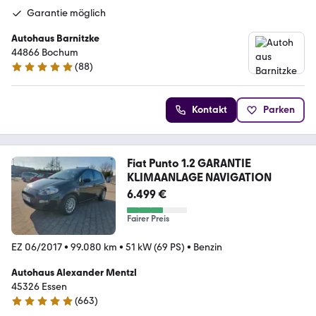
Garantie möglich
Autohaus Barnitzke
44866 Bochum
(
88
)
4.8 Sterne
Kontakt
Parken
Fiat Punto 1.2 GARANTIE
KLIMAANLAGE NAVIGATION
6.499 €
Fairer Preis
EZ 06/2017
•
99.080 km
•
51 kW (69 PS)
•
Benzin
Autohaus Alexander Mentzl
45326 Essen
(
663
)
4.9 Sterne