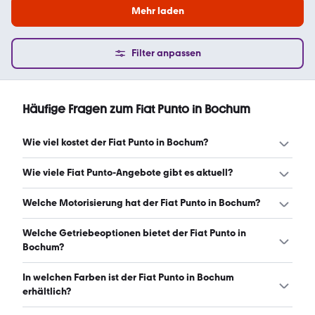
Mehr laden
Filter anpassen
Häufige Fragen zum Fiat Punto in Bochum
Wie viel kostet der Fiat Punto in Bochum?
Ein guter Preis für einen Fiat Punto in Bochum liegt
Wie viele Fiat Punto-Angebote gibt es aktuell?
zwischen 1.400 € und 2.650 €. (Stand: 7.8.2026)
Es gibt insgesamt 31 Fiat Punto bei mobile.de, davon 31
Welche Motorisierung hat der Fiat Punto in Bochum?
Gebraucht- und 0 Neuwagen. (Stand: 7.8.2026)
Der Fiat Punto in Bochum hat Leistungen zwischen 56 und
Welche Getriebeoptionen bietet der Fiat Punto in
98 PS. (Stand: 7.8.2026)
Bochum?
Der Fiat Punto in Bochum ist mit manuellem Getriebe
In welchen Farben ist der Fiat Punto in Bochum
erhältlich. (Stand: 7.8.2026)
erhältlich?