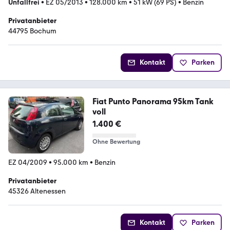
Unfallfrei
•
EZ 05/2013
•
128.000 km
•
51 kW (69 PS)
•
Benzin
Privatanbieter
44795 Bochum
Kontakt
Parken
Fiat Punto Panorama 95km Tank
voll
1.400 €
Ohne Bewertung
EZ 04/2009
•
95.000 km
•
Benzin
Privatanbieter
45326 Altenessen
Kontakt
Parken