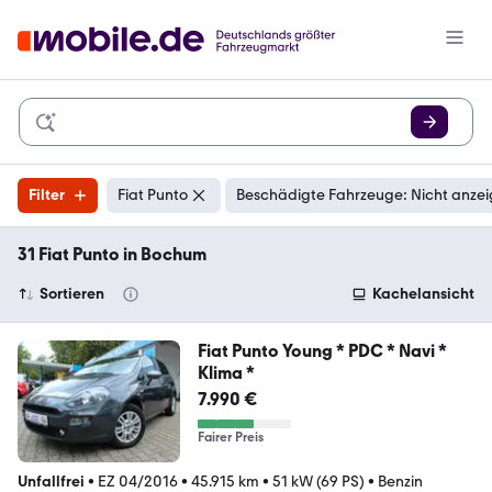
Filter
Fiat Punto
Beschädigte Fahrzeuge: Nicht anze
31 Fiat Punto in Bochum
Sortieren
Kachelansicht
Fiat Punto Young * PDC * Navi *
Klima *
7.990 €
Fairer Preis
Unfallfrei
•
EZ 04/2016
•
45.915 km
•
51 kW (69 PS)
•
Benzin