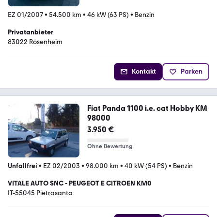
EZ 01/2007
•
54.500 km
•
46 kW (63 PS)
•
Benzin
Privatanbieter
83022 Rosenheim
Kontakt
Parken
Fiat Panda 1100 i.e. cat Hobby KM
98000
3.950 €
Ohne Bewertung
Unfallfrei
•
EZ 02/2003
•
98.000 km
•
40 kW (54 PS)
•
Benzin
VITALE AUTO SNC - PEUGEOT E CITROEN KM0
IT-55045 Pietrasanta