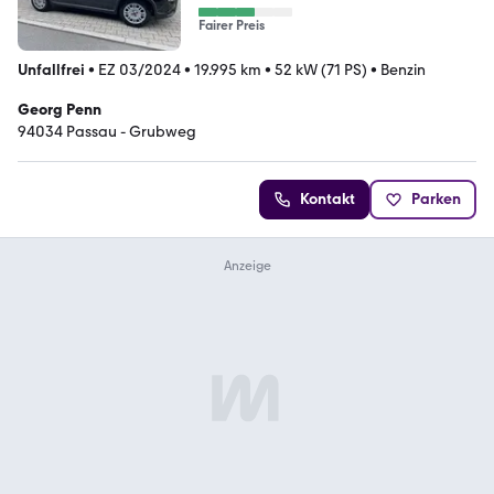
Fairer Preis
Unfallfrei
•
EZ 03/2024
•
19.995 km
•
52 kW (71 PS)
•
Benzin
Georg Penn
94034 Passau - Grubweg
Kontakt
Parken