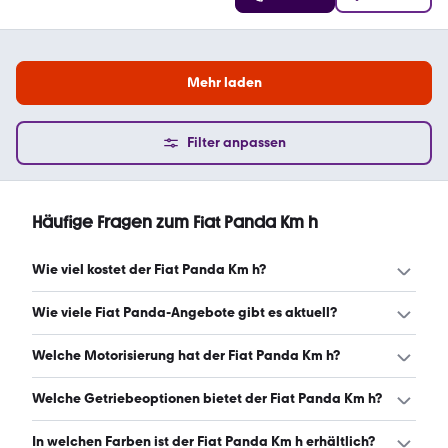
Mehr laden
Filter anpassen
Häufige Fragen zum Fiat Panda Km h
Wie viel kostet der Fiat Panda Km h?
Ein guter Preis für einen Fiat Panda Km h liegt zwischen
Wie viele Fiat Panda-Angebote gibt es aktuell?
8.900 € und 11.800 €. (Stand: 6.8.2026)
Es gibt insgesamt 53 Fiat Panda bei mobile.de, davon 53
Welche Motorisierung hat der Fiat Panda Km h?
Gebraucht- und 0 Neuwagen. (Stand: 6.8.2026)
Der Fiat Panda Km h hat Leistungen zwischen 54 und 71
Welche Getriebeoptionen bietet der Fiat Panda Km h?
PS. (Stand: 6.8.2026)
Der Fiat Panda Km h ist mit manuellem Getriebe
In welchen Farben ist der Fiat Panda Km h erhältlich?