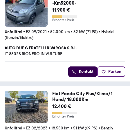
-Km52000-
11.900 €
Erhöhter Preis
Unfallfrei
•
EZ 09/2021
•
52.000 km
•
52 kW (71 PS)
•
Hybrid
(Benzin/Elektro)
AUTO DUE G FRATELLI RIVAROSA S.R.L.
IT-85028 RIONERO IN VULTURE
Kontakt
Parken
Fiat Panda City Plus/Klima/1
Hand/ 18.000Km
12.400 €
Erhöhter Preis
Unfallfrei
•
EZ 02/2023
•
18.550 km
•
51 kW (69 PS)
•
Benzin