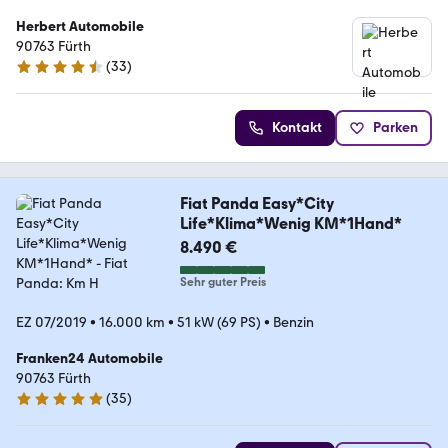
Herbert Automobile
90763 Fürth
(
33
)
4.3 Sterne
Kontakt
Parken
Fiat Panda Easy*City
Life*Klima*Wenig KM*1Hand*
8.490 €
Sehr guter Preis
EZ 07/2019
•
16.000 km
•
51 kW (69 PS)
•
Benzin
Franken24 Automobile
90763 Fürth
(
35
)
4.8 Sterne