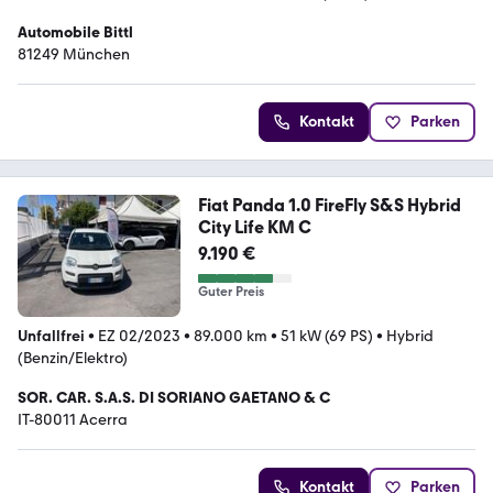
Automobile Bittl
81249 München
Kontakt
Parken
Fiat Panda 1.0 FireFly S&S Hybrid
City Life KM C
9.190 €
Guter Preis
Unfallfrei
•
EZ 02/2023
•
89.000 km
•
51 kW (69 PS)
•
Hybrid
(Benzin/Elektro)
SOR. CAR. S.A.S. DI SORIANO GAETANO & C
IT-80011 Acerra
Kontakt
Parken