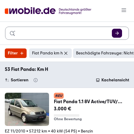
Filter
Fiat Panda km h
Beschädigte Fahrzeuge: Nicht
53 Fiat Panda: Km H
Sortieren
Kachelansicht
NEU
Fiat Panda 1.1 8V Active/TUV/
57000 km / 1 hand
3.000 €
Ohne Bewertung
EZ 11/2010
•
57.212 km
•
40 kW (54 PS)
•
Benzin