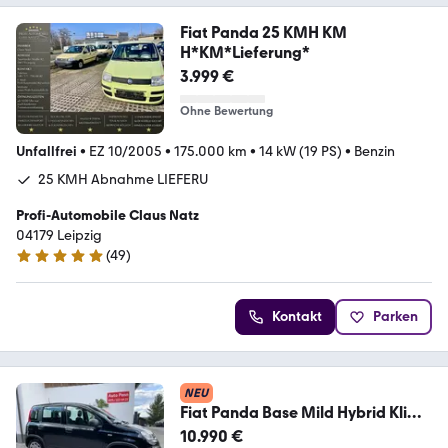
Fiat Panda 25 KMH KM
H*KM*Lieferung*
3.999 €
Ohne Bewertung
Unfallfrei
•
EZ 10/2005
•
175.000 km
•
14 kW (19 PS)
•
Benzin
25 KMH Abnahme LIEFERU
Profi-Automobile Claus Natz
04179 Leipzig
(
49
)
5 Sterne
Kontakt
Parken
NEU
Fiat Panda Base Mild Hybrid Klima
19995km
10.990 €