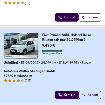
(
12
)
5 Sterne
Kontakt
Parken
Fiat Panda Mild-Hybrid Base
Bluetooth nur 24.999km !
9.490 €
Sehr guter Preis
Unfallfrei
•
EZ 08/2022
•
24.999 km
•
51 kW (69 PS)
•
Benzin
Autohaus Walter Mulfinger GmbH
89520 Heidenheim
(
111
)
4.6 Sterne
Kontakt
Parken