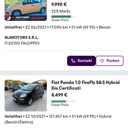
9.990 €
22% MwSt.
Guter Preis
Unfallfrei
•
EZ 06/2021
•
17.000 km
•
51 kW (69 PS)
•
Benzin
ALIMOTORS S.R.L.
IT-22100 FALOPPIO
Kontakt
Parken
Fiat Panda 1.0 FireFly S&S Hybrid
Km Certificati
8.499 €
Fairer Preis
Unfallfrei
•
EZ 10/2021
•
121.457 km
•
51 kW (69 PS)
•
Hybrid
(Benzin/Elektro)