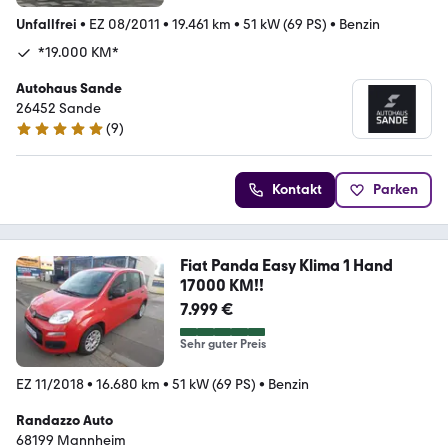
Unfallfrei
•
EZ 08/2011
•
19.461 km
•
51 kW (69 PS)
•
Benzin
*19.000 KM*
Autohaus Sande
26452 Sande
(
9
)
5 Sterne
Kontakt
Parken
Fiat Panda Easy Klima 1 Hand
17000 KM!!
7.999 €
Sehr guter Preis
EZ 11/2018
•
16.680 km
•
51 kW (69 PS)
•
Benzin
Randazzo Auto
68199 Mannheim