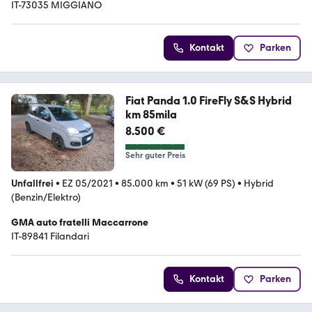
IT-73035 MIGGIANO
Kontakt
Parken
Fiat Panda 1.0 FireFly S&S Hybrid
km 85mila
8.500 €
Sehr guter Preis
Unfallfrei
•
EZ 05/2021
•
85.000 km
•
51 kW (69 PS)
•
Hybrid
(Benzin/Elektro)
GMA auto fratelli Maccarrone
IT-89841 Filandari
Kontakt
Parken