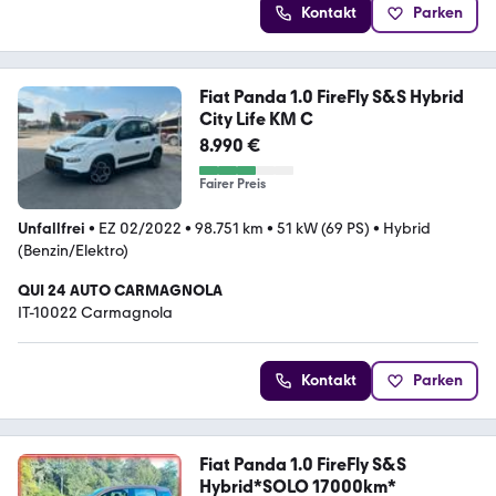
Kontakt
Parken
Fiat Panda 1.0 FireFly S&S Hybrid
City Life KM C
8.990 €
Fairer Preis
Unfallfrei
•
EZ 02/2022
•
98.751 km
•
51 kW (69 PS)
•
Hybrid
(Benzin/Elektro)
QUI 24 AUTO CARMAGNOLA
IT-10022 Carmagnola
Kontakt
Parken
Fiat Panda 1.0 FireFly S&S
Hybrid*SOLO 17000km*