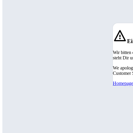
Ei
Wir bitten
steht Dir 
We apologi
Customer S
Homepag