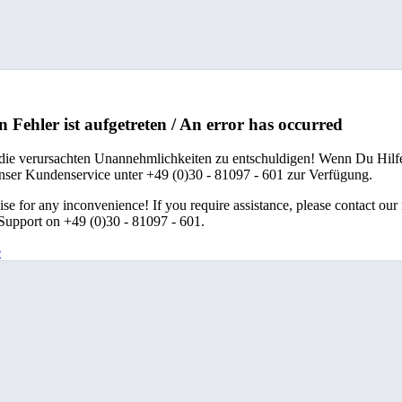
n Fehler ist aufgetreten / An error has occurred
 die verursachten Unannehmlichkeiten zu entschuldigen! Wenn Du Hilfe
unser Kundenservice unter +49 (0)30 - 81097 - 601 zur Verfügung.
se for any inconvenience! If you require assistance, please contact our
upport on +49 (0)30 - 81097 - 601.
e