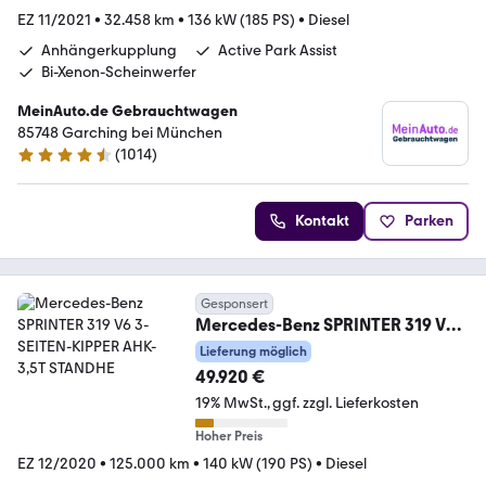
EZ 11/2021
•
32.458 km
•
136 kW (185 PS)
•
Diesel
Anhängerkupplung
Active Park Assist
Bi-Xenon-Scheinwerfer
MeinAuto.de Gebrauchtwagen
85748 Garching bei München
(
1014
)
4.6 Sterne
Kontakt
Parken
Gesponsert
Mercedes-Benz SPRINTER 319 V6
3-SEITEN-KIPPER AHK-3,5T
Lieferung möglich
STANDHE
49.920 €
19% MwSt.
ggf. zzgl. Lieferkosten
Hoher Preis
EZ 12/2020
•
125.000 km
•
140 kW (190 PS)
•
Diesel