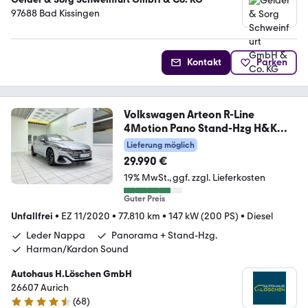
97688 Bad Kissingen
Kontakt
Parken
Volkswagen Arteon R-Line
4Motion Pano Stand-Hzg H&K
Leder
Lieferung möglich
29.990 €
19% MwSt.
ggf. zzgl. Lieferkosten
Guter Preis
Unfallfrei
•
EZ 11/2020
•
77.810 km
•
147 kW (200 PS)
•
Diesel
Leder Nappa
Panorama + Stand-Hzg.
Harman/Kardon Sound
Autohaus H.Löschen GmbH
26607 Aurich
(
68
)
4.7 Sterne