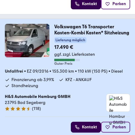
Kontakt
Parken
Volkswagen T6 Transporter
Kasten-Kombi Kasten* Sitzheizung
Lieferung möglich
17.490 €
ggf. zzgl. Lieferkosten
Guter Preis
Unfallfrei
•
EZ 09/2016
•
155.300 km
•
110 kW (150 PS)
•
Diesel
Finanzierung ab 3,99%
KFZ - ANKAUF
Standheizung
H&S Automobile Hamburg GMBH
23795 Bad Segeberg
(
118
)
4.6 Sterne
Kontakt
Parken