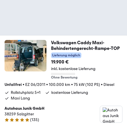
Volkswagen Caddy Maxi-
Behindertengerecht-Rampe-TOP
Lieferung möglich
19.900 €
inkl. kostenlose Lieferung
Ohne Bewertung
Unfallfrei
•
EZ 06/2011
•
100.000 km
•
75 kW (102 PS)
•
Diesel
Rollstuhplatz 5+1
kostenlose Lieferung
Maxi Lang
Autohaus Junik GmbH
38259 Salzgitter
(
135
)
4.9 Sterne