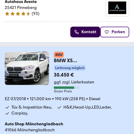
Autohaus Avesta
25421 Pinneberg
(
93
)
4.6 Sterne
Kontakt
Parken
NEU
BMW X5
xDrive30d*Tüv&Inspektion
Lieferung möglich
Neu*H&K*Kamera*LED*
30.450 €
ggf. zzgl. Lieferkosten
Guter Preis
EZ 07/2018
•
121.000 km
•
190 kW (258 PS)
•
Diesel
Tüv & Inspektion Neu,
H&K,Head-Up,LED,Leder,
Carplay,
Auto Shop Mönchengladbach
41066 Mönchengladbach