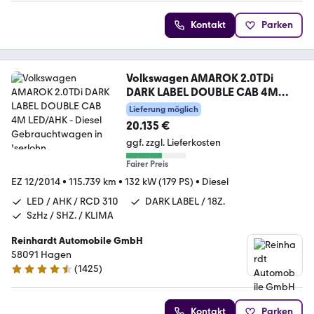
Kontakt
Parken
Volkswagen AMAROK 2.0TDi
DARK LABEL DOUBLE CAB 4M
LED/AHK
Lieferung möglich
20.135 €
ggf. zzgl. Lieferkosten
Fairer Preis
EZ 12/2014
•
115.739 km
•
132 kW (179 PS)
•
Diesel
LED / AHK / RCD 310
DARK LABEL / 18Z.
SzHz / SHZ. / KLIMA
Reinhardt Automobile GmbH
58091 Hagen
(
1425
)
4.7 Sterne
Kontakt
Parken