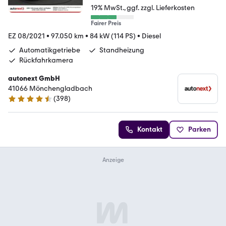
19% MwSt.
ggf. zzgl. Lieferkosten
Fairer Preis
EZ 08/2021
•
97.050 km
•
84 kW (114 PS)
•
Diesel
Automatikgetriebe
Standheizung
Rückfahrkamera
autonext GmbH
41066 Mönchengladbach
(
398
)
4.7 Sterne
Kontakt
Parken