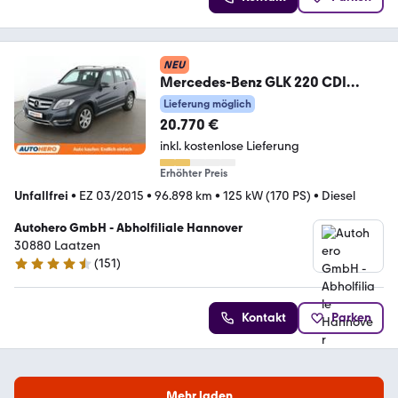
NEU
Mercedes-Benz GLK 220 CDI
4Matic BlueEfficiency
Lieferung möglich
Aut.*NAV*TEMP*
20.770 €
inkl. kostenlose Lieferung
Erhöhter Preis
Unfallfrei
•
EZ 03/2015
•
96.898 km
•
125 kW (170 PS)
•
Diesel
Autohero GmbH - Abholfiliale Hannover
30880 Laatzen
(
151
)
4.7 Sterne
Kontakt
Parken
Mehr laden