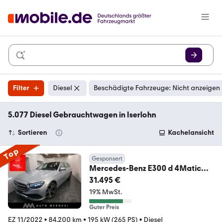
Filter
Diesel
Beschädigte Fahrzeuge: Nicht anzeigen
5.077 Diesel Gebrauchtwagen in Iserlohn
Sortieren
Kachelansicht
Top
Gesponsert
Mercedes-Benz E300 d 4Matic
9G/Burmester/ACC/Lane/Tot/Pa
31.495 €
no/Cam
19% MwSt.
Guter Preis
EZ 11/2022
•
84.200 km
•
195 kW (265 PS)
•
Diesel