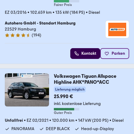
Fairer Preis
EZ 03/2016
•
102.659 km
•
135 kW (184 PS)
•
Diesel
Autohero GmbH - Standort Hamburg
22529 Hamburg
(
194
)
4.6 Sterne
Kontakt
Parken
Volkswagen Tiguan Allspace
Highline AHK*PANO*ACC
Lieferung möglich
25.990 €
inkl. kostenlose Lieferung
Guter Preis
Unfallfrei
•
EZ 02/2021
•
120.000 km
•
147 kW (200 PS)
•
Diesel
PANORAMA
DEEP BLACK
Head-up-Display