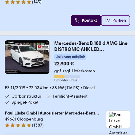
(
143
)
4.9 Sterne
Kontakt
Parken
Mercedes-Benz B 180 d AMG Line
DISTRONIC AHK LED
Rückfahrkamer
Lieferung möglich
22.900 €
ggf. zzgl. Lieferkosten
Erhöhter Preis
EZ 11/2019
•
72.034 km
•
85 kW (116 PS)
•
Diesel
Carbonstruktur
Fernlicht-Assistent
Spiegel-Paket
Paul Lüske GmbH Autorisierter Mercedes-Benz
Service & Junge Sterne Verkauf
49661 Cloppenburg
(
1387
)
4.9 Sterne