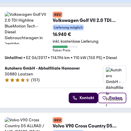
NEU
Volkswagen Golf VII 2.0 TDI
Highline BlueMotion Tech
Lieferung möglich
16.940 €
inkl. kostenlose Lieferung
Fairer Preis
Unfallfrei
•
EZ 06/2017
•
114.196 km
•
110 kW (150 PS)
•
Diesel
Autohero GmbH - Abholfiliale Hannover
30880 Laatzen
(
151
)
4.7 Sterne
Kontakt
Parken
NEU
Volvo V90 Cross Country D5