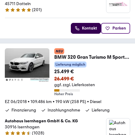
45711 Datteln
(
201
)
4.9 Sterne
Kontakt
Parken
NEU
BMW 320 Gran Turismo M Sport
Kamera Alarm HUD 19Zoll
Lieferung möglich
25.499 €
26.499 €
ggf. zzgl. Lieferkosten
Hoher Preis
EZ 06/2018
•
109.486 km
•
190 kW (258 PS)
•
Diesel
Finanzierung
Inzahlungnahme
Lieferung
Autohaus Isernhagen GmbH & Co. KG
30916 Isernhagen
(
1028
)