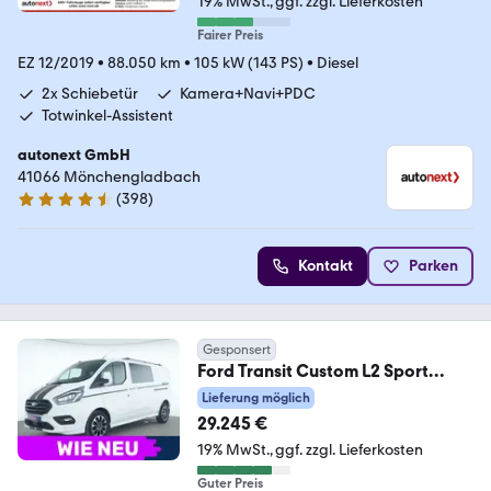
19% MwSt.
ggf. zzgl. Lieferkosten
Fairer Preis
EZ 12/2019
•
88.050 km
•
105 kW (143 PS)
•
Diesel
2x Schiebetür
Kamera+Navi+PDC
Totwinkel-Assistent
autonext GmbH
41066 Mönchengladbach
(
398
)
4.7 Sterne
Kontakt
Parken
Gesponsert
Ford Transit Custom L2 Sport
DoKa|AHK|Navigation|Temp
Lieferung möglich
29.245 €
19% MwSt.
ggf. zzgl. Lieferkosten
Guter Preis