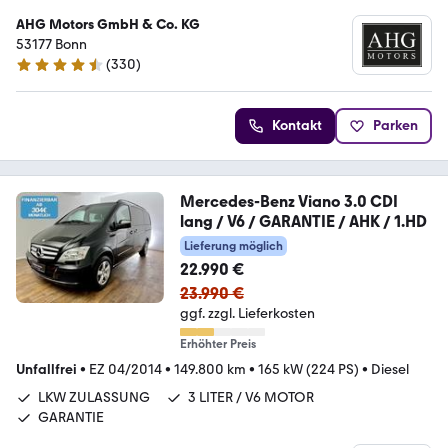
AHG Motors GmbH & Co. KG
53177 Bonn
(
330
)
4.7 Sterne
Kontakt
Parken
Mercedes-Benz Viano 3.0 CDI
lang / V6 / GARANTIE / AHK / 1.HD
Lieferung möglich
22.990 €
23.990 €
ggf. zzgl. Lieferkosten
Erhöhter Preis
Unfallfrei
•
EZ 04/2014
•
149.800 km
•
165 kW (224 PS)
•
Diesel
LKW ZULASSUNG
3 LITER / V6 MOTOR
GARANTIE