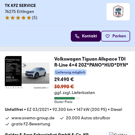
TK KFZ SERVICE
76275 Ettlingen
(
5
)
4.9 Sterne
Kontakt
Parken
Volkswagen Tiguan Allspace TDI
R-Line 4x4 20Z*PANO*HUD*DYN*
Lieferung möglich
29.490 €
30.990 €
ggf. zzgl. Lieferkosten
Guter Preis
Unfallfrei
•
EZ 03/2021
•
92.300 km
•
147 kW (200 PS)
•
Diesel
www.avemo-group.de
20.000 Autos abrufbar
gratis FZ-Bewertung
Gelder & Sorg Schweinfurt GmbH & Co. KG