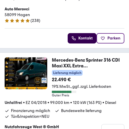
Auto Merovci
58099 Hagen
(
238
)
4.9 Sterne
Kontakt
Parken
Mercedes-Benz Sprinter 316 CDI
Maxi XXL Extra
Lang+Hoch*1.Hand
Lieferung möglich
22.490 €
19% MwSt.
ggf. zzgl. Lieferkosten
Guter Preis
Unfallfrei
•
EZ 04/2018
•
99.000 km
•
120 kW (163 PS)
•
Diesel
Finanzierung möglich
Bundesweite lieferung
Tüv&Inspektion=NEU
Nutzfahrzeuge West ® GmbH