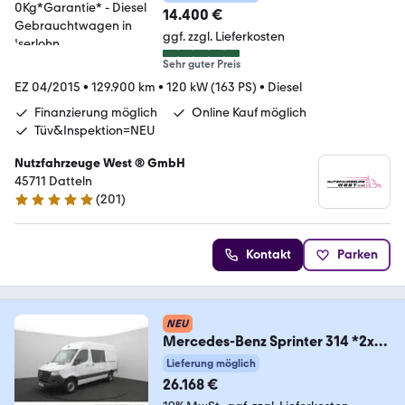
14.400 €
ggf. zzgl. Lieferkosten
Sehr guter Preis
EZ 04/2015
•
129.900 km
•
120 kW (163 PS)
•
Diesel
Finanzierung möglich
Online Kauf möglich
Tüv&Inspektion=NEU
Nutzfahrzeuge West ® GmbH
45711 Datteln
(
201
)
4.9 Sterne
Kontakt
Parken
NEU
Mercedes-Benz Sprinter 314 *2x
Schiebetür* KAMERA+NAVI+PDC
Lieferung möglich
(37
26.168 €