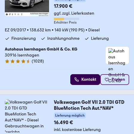
17.900 €
ggf. zzgl. Lieferkosten
Erhöhter Preis
EZ 09/2017
•
138.632 km
•
140 kW (190 PS)
•
Diesel
Finanzierung
Inzahlungnahme
Lieferung
Autohaus Isernhagen GmbH & Co. KG
30916 Isernhagen
(
1028
)
4.5 Sterne
Kontakt
Parken
Volkswagen Golf VII 2.0 TDI GTD
BlueMotion Tech Aut.*NAV*
Lieferung möglich
16.490 €
inkl. kostenlose Lieferung