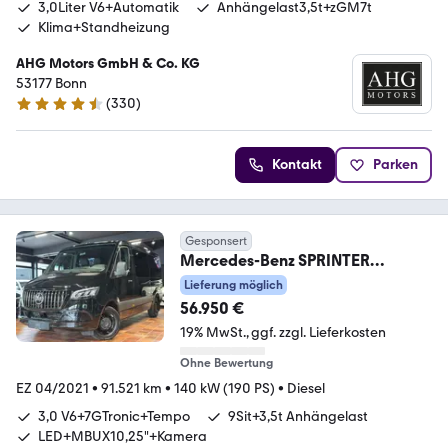
3,0Liter V6+Automatik
Anhängelast3,5t+zGM7t
Klima+Standheizung
AHG Motors GmbH & Co. KG
53177 Bonn
(
330
)
4.7 Sterne
Kontakt
Parken
Gesponsert
Mercedes-Benz SPRINTER
TOURER 319 V6 L2 9SITZE AHK-
Lieferung möglich
3,5T MBUX10
56.950 €
19% MwSt.
ggf. zzgl. Lieferkosten
Ohne Bewertung
EZ 04/2021
•
91.521 km
•
140 kW (190 PS)
•
Diesel
3,0 V6+7GTronic+Tempo
9Sit+3,5t Anhängelast
LED+MBUX10,25"+Kamera