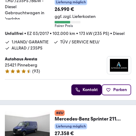
ALLRAD / 1.HD /235PS /B&W
Lieferung möglich
26.990 €
ggf. zzgl. Lieferkosten
Fairer Preis
Unfallfrei
•
EZ 03/2017
•
102.000 km
•
173 kW (235 PS)
•
Diesel
1.HAND/ GARANTIE
TÜV / SERVICE NEU/
ALLRAD / 235PS
Autohaus Avesta
25421 Pinneberg
(
93
)
4.6 Sterne
Kontakt
Parken
NEU
Mercedes-Benz Sprinter 211
Kompakt Aut.
Lieferung möglich
*KAMERA+STANDHEIZ.* (0
27.358 €