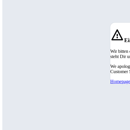
Ei
Wir bitten
steht Dir 
We apologi
Customer S
Homepag