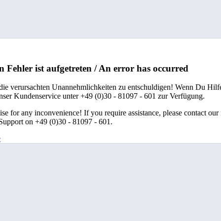
n Fehler ist aufgetreten / An error has occurred
 die verursachten Unannehmlichkeiten zu entschuldigen! Wenn Du Hilfe
unser Kundenservice unter +49 (0)30 - 81097 - 601 zur Verfügung.
se for any inconvenience! If you require assistance, please contact our
upport on +49 (0)30 - 81097 - 601.
e