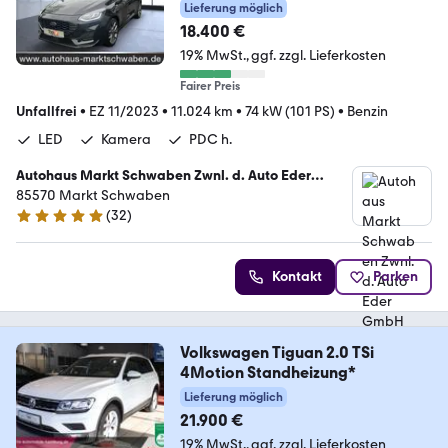
LED Klima
Lieferung möglich
18.400 €
19% MwSt.
ggf. zzgl. Lieferkosten
Fairer Preis
Unfallfrei
•
EZ 11/2023
•
11.024 km
•
74 kW (101 PS)
•
Benzin
LED
Kamera
PDC h.
Autohaus Markt Schwaben Zwnl. d. Auto Eder
GmbH
85570 Markt Schwaben
(
32
)
5 Sterne
Kontakt
Parken
Volkswagen Tiguan 2.0 TSi
4Motion Standheizung*
Lieferung möglich
21.900 €
19% MwSt.
ggf. zzgl. Lieferkosten