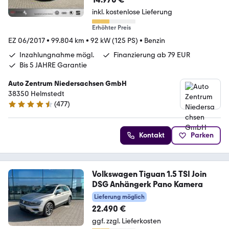
inkl. kostenlose Lieferung
Erhöhter Preis
EZ 06/2017
•
99.804 km
•
92 kW (125 PS)
•
Benzin
Inzahlungnahme mögl.
Finanzierung ab 79 EUR
Bis 5 JAHRE Garantie
Auto Zentrum Niedersachsen GmbH
38350 Helmstedt
(
477
)
4.5 Sterne
Kontakt
Parken
Volkswagen Tiguan 1.5 TSI Join
DSG Anhängerk Pano Kamera
Lieferung möglich
22.490 €
ggf. zzgl. Lieferkosten