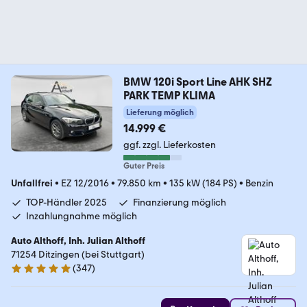
BMW 120i Sport Line AHK SHZ
PARK TEMP KLIMA
Lieferung möglich
14.999 €
ggf. zzgl. Lieferkosten
Guter Preis
Unfallfrei
•
EZ 12/2016
•
79.850 km
•
135 kW (184 PS)
•
Benzin
TOP-Händler 2025
Finanzierung möglich
Inzahlungnahme möglich
Auto Althoff, Inh. Julian Althoff
71254 Ditzingen (bei Stuttgart)
(
347
)
4.8 Sterne