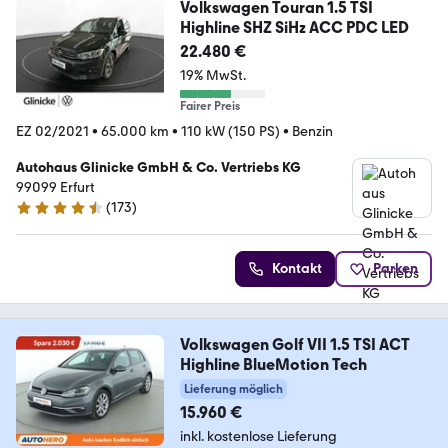
Volkswagen Touran 1.5 TSI
Highline SHZ SiHz ACC PDC LED
22.480 €
19% MwSt.
Fairer Preis
EZ 02/2021
•
65.000 km
•
110 kW (150 PS)
•
Benzin
Autohaus Glinicke GmbH & Co. Vertriebs KG
99099 Erfurt
(
173
)
4.4 Sterne
Kontakt
Parken
Volkswagen Golf VII 1.5 TSI ACT
Highline BlueMotion Tech
Lieferung möglich
15.960 €
inkl. kostenlose Lieferung