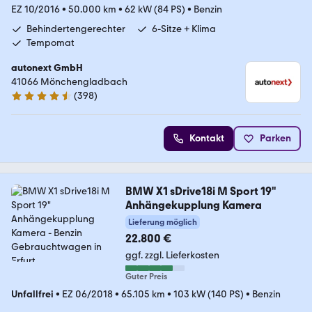
EZ 10/2016
•
50.000 km
•
62 kW (84 PS)
•
Benzin
Behindertengerechter
6-Sitze + Klima
Tempomat
autonext GmbH
41066 Mönchengladbach
(
398
)
4.7 Sterne
Kontakt
Parken
BMW X1 sDrive18i M Sport 19"
Anhängekupplung Kamera
Lieferung möglich
22.800 €
ggf. zzgl. Lieferkosten
Guter Preis
Unfallfrei
•
EZ 06/2018
•
65.105 km
•
103 kW (140 PS)
•
Benzin