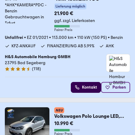
Lieferung möglich
21.900 €
ggf. zzgl. Lieferkosten
Fairer Preis
Unfallfrei
•
EZ 01/2021
•
113.000 km
•
110 kW (150 PS)
•
Benzin
KFZ-ANKAUF
FINANZIERUNG AB 5.99%
AHK
H&S Automobile Hamburg GMBH
23795 Bad Segeberg
(
118
)
4.6 Sterne
Kontakt
Parken
NEU
Volkswagen Polo Lounge LED,
Navi, Kamera, PDC, Sitzheizung
10.990 €
Fairer Preis