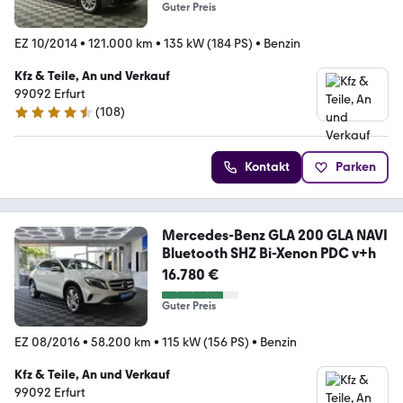
Guter Preis
EZ 10/2014
•
121.000 km
•
135 kW (184 PS)
•
Benzin
Kfz & Teile, An und Verkauf
99092 Erfurt
(
108
)
4.3 Sterne
Kontakt
Parken
Mercedes-Benz GLA 200 GLA NAVI
Bluetooth SHZ Bi-Xenon PDC v+h
16.780 €
Guter Preis
EZ 08/2016
•
58.200 km
•
115 kW (156 PS)
•
Benzin
Kfz & Teile, An und Verkauf
99092 Erfurt