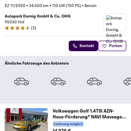
EZ 11/2020
•
34.500 km
•
110 kW (150 PS)
•
Benzin
Autopark Dornig GmbH & Co. OHG
95030 Hof
(
3
)
4.7 Sterne
Kontakt
Parken
Ähnliche Fahrzeuge des Anbieters
Volkswagen Golf 1.4TSI AZN-
Haus-Förderung* NAVI Massage
ACC
Lieferung möglich
14.970 €