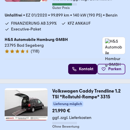
Guter Preis
Unfallfrei
•
EZ 01/2020
•
99.899 km
•
140 kW (190 PS)
•
Benzin
FINANZIERUNG AB 3,99%
KFZ ANKAUF
Executive-Paket
H&S Automobile Hamburg GMBH
23795 Bad Segeberg
(
118
)
4.6 Sterne
Kontakt
Parken
Volkswagen Caddy Trendline 1.2
TSI *Rollstuhl-Rampe* 3315
Lieferung möglich
21.990 €
ggf. zzgl. Lieferkosten
Ohne Bewertung