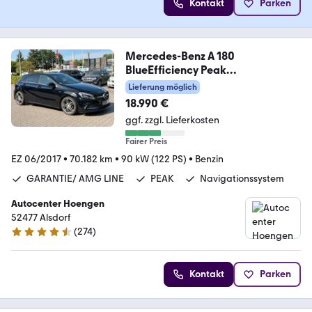
Kontakt
Parken
Mercedes-Benz A 180
BlueEfficiency Peak
Garantie*Amg Line*KeyL
Lieferung möglich
18.990 €
ggf. zzgl. Lieferkosten
Fairer Preis
EZ 06/2017
•
70.182 km
•
90 kW (122 PS)
•
Benzin
GARANTIE/ AMG LINE
PEAK
Navigationssystem
Autocenter Hoengen
52477 Alsdorf
(
274
)
4.5 Sterne
Kontakt
Parken