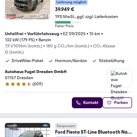
GT-Line Drive|Sound|L
Lieferung möglich
39.949 €
19% MwSt.
ggf. zzgl. Lieferkosten
Fairer Preis
Unfallfrei
•
Vorführfahrzeug
•
EZ 09/2025
•
15 km
•
132 kW (179 PS)
•
Benzin
7,9 l/100km (komb.)
•
180 g CO₂/km (komb.)
•
CO₂-Klasse
G (komb.)
DriveWise-Paket
Harman/Kardon
Sitzbelüftung
Autohaus Fugel Dresden GmbH
01157 Dresden
(
609
)
4.6 Sterne
Kontakt
Parken
Gesponsert
Ford Fiesta ST-Line Bluetooth Navi