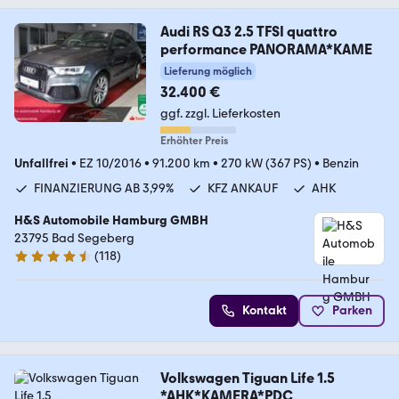
Audi RS Q3 2.5 TFSI quattro
performance PANORAMA*KAME
Lieferung möglich
32.400 €
ggf. zzgl. Lieferkosten
Erhöhter Preis
Unfallfrei
•
EZ 10/2016
•
91.200 km
•
270 kW (367 PS)
•
Benzin
FINANZIERUNG AB 3,99%
KFZ ANKAUF
AHK
H&S Automobile Hamburg GMBH
23795 Bad Segeberg
(
118
)
4.6 Sterne
Kontakt
Parken
Volkswagen Tiguan Life 1.5
*AHK*KAMERA*PDC