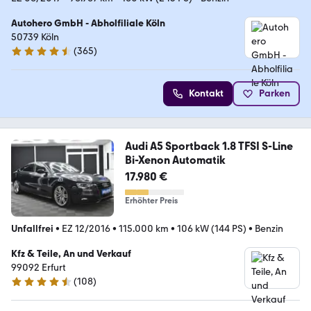
Autohero GmbH - Abholfiliale Köln
50739 Köln
(
365
)
4.6 Sterne
Kontakt
Parken
Audi A5 Sportback 1.8 TFSI S-Line
Bi-Xenon Automatik
17.980 €
Erhöhter Preis
Unfallfrei
•
EZ 12/2016
•
115.000 km
•
106 kW (144 PS)
•
Benzin
Kfz & Teile, An und Verkauf
99092 Erfurt
(
108
)
4.3 Sterne