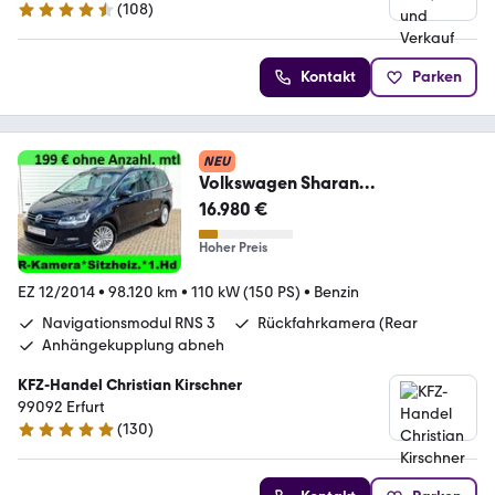
(
108
)
4.3 Sterne
Kontakt
Parken
NEU
Volkswagen Sharan
Navi*Sitzheiz*R-
16.980 €
Kamera*Tempomat*1.Hand
Hoher Preis
EZ 12/2014
•
98.120 km
•
110 kW (150 PS)
•
Benzin
Navigationsmodul RNS 3
Rückfahrkamera (Rear
Anhängekupplung abneh
KFZ-Handel Christian Kirschner
99092 Erfurt
(
130
)
5 Sterne