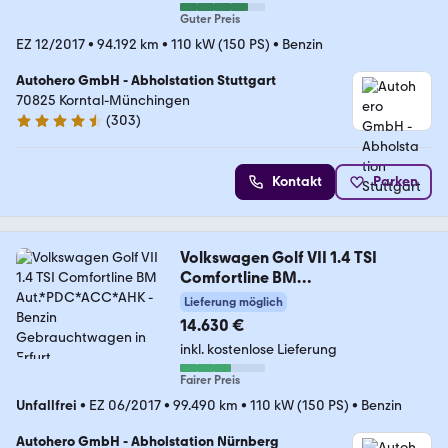
Guter Preis
EZ 12/2017
•
94.192 km
•
110 kW (150 PS)
•
Benzin
Autohero GmbH - Abholstation Stuttgart
70825 Korntal-Münchingen
(
303
)
4.4 Sterne
Kontakt
Parken
Volkswagen Golf VII 1.4 TSI
Comfortline BM
Aut.*PDC*ACC*AHK
Lieferung möglich
14.630 €
inkl. kostenlose Lieferung
Fairer Preis
Unfallfrei
•
EZ 06/2017
•
99.490 km
•
110 kW (150 PS)
•
Benzin
Autohero GmbH - Abholstation Nürnberg