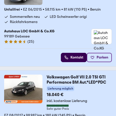
Unfallfrei
•
EZ 06/2015
•
58.115 km
•
81 kW (110 PS)
•
Benzin
Sommerreifen neu
LED Scheinwerfer origi
Rückfahrkamera
Autohaus LOC GmbH & Co.KG
99189 Gebesee
(
25
)
4.7 Sterne
Kontakt
Parken
Volkswagen Golf VII 2.0 TSI GTI
Performance BM Aut.*LED*PDC
Lieferung möglich
18.040 €
inkl. kostenlose Lieferung
Sehr guter Preis
EZ 08/2017
•
98.987 km
•
180 kW (245 PS)
•
Benzin