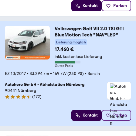
Kontakt
Parken
Volkswagen Golf VII 2.0 TSI GTI
BlueMotion Tech *NAV*LED*
Lieferung möglich
17.460 €
inkl. kostenlose Lieferung
Guter Preis
EZ 10/2017
•
83.294 km
•
169 kW (230 PS)
•
Benzin
Autohero GmbH - Abholstation Nürnberg
90441 Nürnberg
(
172
)
4.5 Sterne
Kontakt
Parken