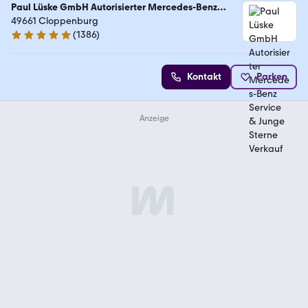
Paul Lüske GmbH Autorisierter Mercedes-Benz
Service & Junge Sterne Verkauf
49661 Cloppenburg
(
1386
)
4.9 Sterne
Kontakt
Parken