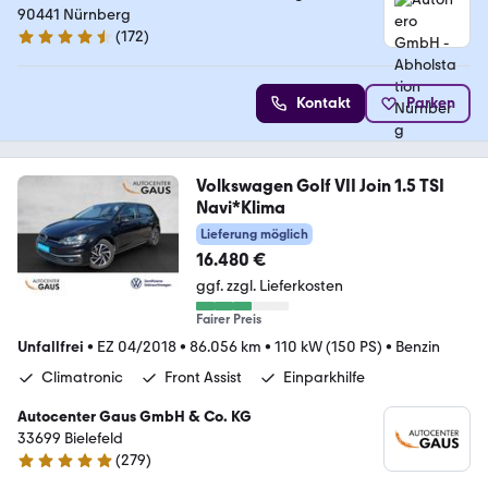
90441 Nürnberg
(
172
)
4.5 Sterne
Kontakt
Parken
Volkswagen Golf VII Join 1.5 TSI
Navi*Klima
Lieferung möglich
16.480 €
ggf. zzgl. Lieferkosten
Fairer Preis
Unfallfrei
•
EZ 04/2018
•
86.056 km
•
110 kW (150 PS)
•
Benzin
Climatronic
Front Assist
Einparkhilfe
Autocenter Gaus GmbH & Co. KG
33699 Bielefeld
(
279
)
4.9 Sterne