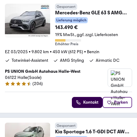
Gesponsert
Mercedes-Benz GLE 63 S AMG
4Matic+ HUD STANDHZ LED PANO
Lieferung möglich
360°
143.490 €
19% MwSt.
ggf. zzgl. Lieferkosten
Erhöhter Preis
EZ 03/2025
•
9.802 km
•
450 kW (612 PS)
•
Benzin
Totwinkel-Assistent
AMG Styling
Airmatic DC
PS UNION GmbH Autohaus Halle-West
06122 Halle(Saale)
(
206
)
4.3 Sterne
Kontakt
Parken
Gesponsert
Kia Sportage 1.6 T-GDI DCT AWD